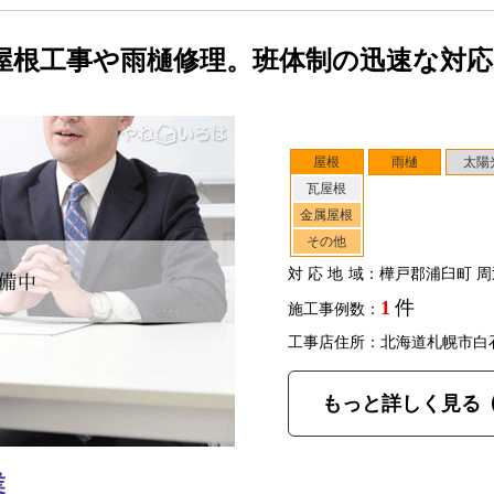
屋根工事や雨樋修理。班体制の迅速な対
屋根
雨樋
太陽
瓦屋根
金属屋根
その他
対応地域
：樺戸郡浦臼町 周
1
件
施工事例数：
工事店住所：北海道札幌市白
もっと詳しく見る
業