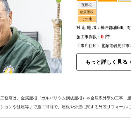
瓦屋根
金属屋根
その他
対応地域
：樺戸郡浦臼町 周
0
件
施工事例数：
工事店住所：北海道岩見沢市
もっと詳しく見る
橋工務店は、金属屋根（ガルバリウム鋼板屋根）や金属系外壁の工事、
ンションや社屋等まで施工可能で、屋根や外壁に関する外装リフォーム