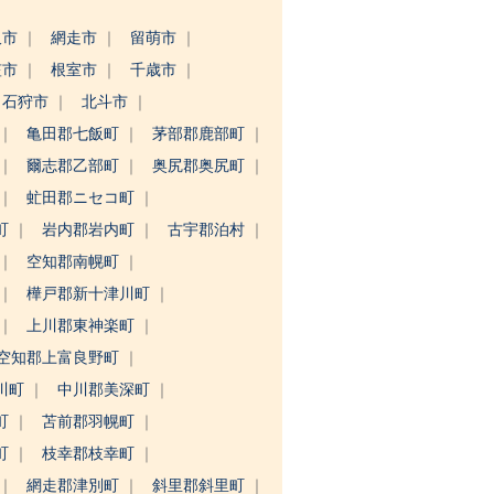
沢市
網走市
留萌市
笠市
根室市
千歳市
石狩市
北斗市
亀田郡七飯町
茅部郡鹿部町
爾志郡乙部町
奥尻郡奥尻町
虻田郡ニセコ町
町
岩内郡岩内町
古宇郡泊村
空知郡南幌町
樺戸郡新十津川町
上川郡東神楽町
空知郡上富良野町
川町
中川郡美深町
町
苫前郡羽幌町
町
枝幸郡枝幸町
網走郡津別町
斜里郡斜里町