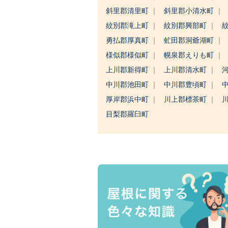
斜里郡清里町
斜里郡小清水町
紋別郡滝上町
紋別郡興部町
勇払郡厚真町
虻田郡洞爺湖町
様似郡様似町
幌泉郡えりも町
上川郡新得町
上川郡清水町
中川郡池田町
中川郡豊頃町
厚岸郡浜中町
川上郡標茶町
目梨郡羅臼町