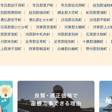
常呂郡訓子府町
常呂郡置戸町
常呂郡佐呂間町
紋別郡遠軽
紋別郡西興部村
紋別郡雄武町
網走郡大空町
虻田郡豊浦町
勇払郡安平町
勇払郡むかわ町
沙流郡日高町
沙流郡平取町
日高郡新ひだか町
河東郡音更町
河東郡士幌町
河東郡上士
河西郡芽室町
河西郡中札内村
河西郡更別村
広尾郡大樹町
中川郡本別町
足寄郡足寄町
足寄郡陸別町
十勝郡浦幌町
川上郡弟子屈町
阿寒郡鶴居村
白糠郡白糠町
野付郡別海町