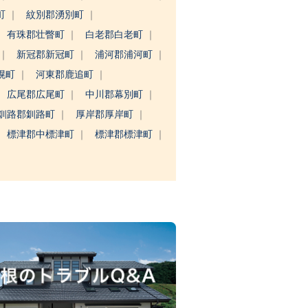
町
紋別郡湧別町
有珠郡壮瞥町
白老郡白老町
新冠郡新冠町
浦河郡浦河町
幌町
河東郡鹿追町
広尾郡広尾町
中川郡幕別町
釧路郡釧路町
厚岸郡厚岸町
標津郡中標津町
標津郡標津町