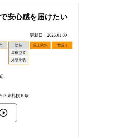
応で安心感を届けたい
更新日：2026.01.09
光
塗装
屋上防水
雨漏り
屋根塗装
外壁塗装
辺
石区東札幌６条