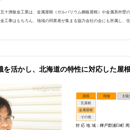
社五十洲板金工業は、金属屋根（ガルバリウム鋼板屋根）や金属系外壁
板金工事はもちろん、地域の同業者が集まる協力会社の会にも所属し、
識を活かし、北海道の特性に対応した屋
屋根
雨樋
太陽
瓦屋根
金属屋根
その他
対応地域
：樺戸郡浦臼町 周