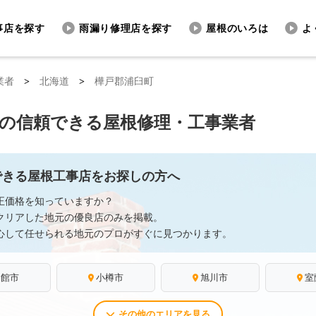
事店を探す
雨漏り修理店を探す
屋根のいろは
よ
業者
>
北海道
>
樺戸郡浦臼町
の信頼できる屋根修理・工事業者
できる屋根工事店をお探しの方へ
正価格を知っていますか？
クリアした地元の優良店のみを掲載。
心して任せられる地元のプロがすぐに見つかります。
函館市
小樽市
旭川市
室
その他のエリアを見る