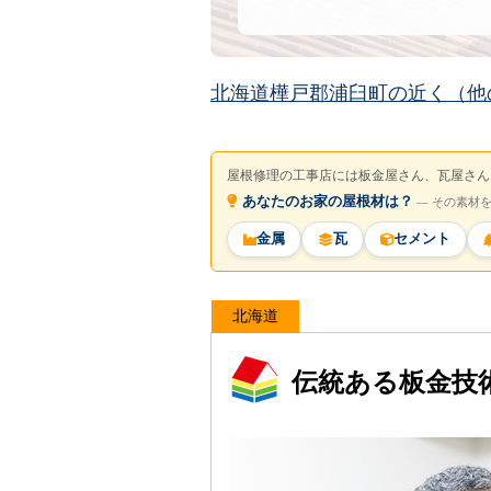
北海道樺戸郡浦臼町の近く（他
屋根修理の工事店には板金屋さん、瓦屋さん
あなたのお家の屋根材は？
― その素材
金属
瓦
セメント
北海道
伝統ある板金技