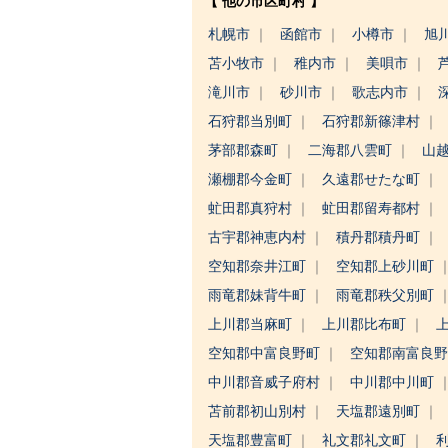
【 他の市区町村 】
札幌市
函館市
小樽市
旭
苫小牧市
稚内市
美唄市
滝川市
砂川市
歌志内市
石狩郡当別町
石狩郡新篠津村
茅部郡森町
二海郡八雲町
山
瀬棚郡今金町
久遠郡せたな町
虻田郡真狩村
虻田郡留寿都村
古宇郡神恵内村
積丹郡積丹町
空知郡奈井江町
空知郡上砂川町
雨竜郡妹背牛町
雨竜郡秩父別町
上川郡当麻町
上川郡比布町
空知郡中富良野町
空知郡南富良
中川郡音威子府村
中川郡中川町
苫前郡初山別村
天塩郡遠別町
天塩郡豊富町
礼文郡礼文町