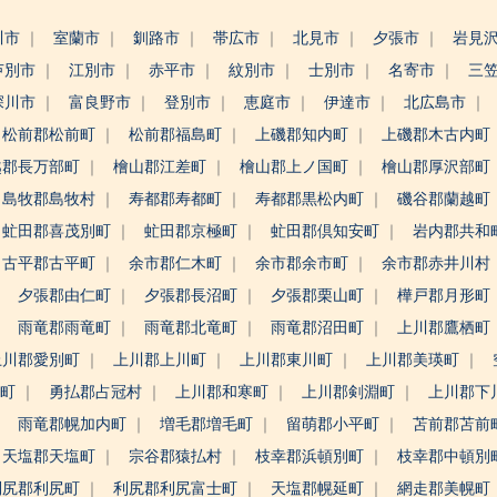
川市
室蘭市
釧路市
帯広市
北見市
夕張市
岩見
芦別市
江別市
赤平市
紋別市
士別市
名寄市
三
深川市
富良野市
登別市
恵庭市
伊達市
北広島市
松前郡松前町
松前郡福島町
上磯郡知内町
上磯郡木古内町
越郡長万部町
檜山郡江差町
檜山郡上ノ国町
檜山郡厚沢部町
島牧郡島牧村
寿都郡寿都町
寿都郡黒松内町
磯谷郡蘭越町
虻田郡喜茂別町
虻田郡京極町
虻田郡倶知安町
岩内郡共和
古平郡古平町
余市郡仁木町
余市郡余市町
余市郡赤井川村
夕張郡由仁町
夕張郡長沼町
夕張郡栗山町
樺戸郡月形町
雨竜郡雨竜町
雨竜郡北竜町
雨竜郡沼田町
上川郡鷹栖町
上川郡愛別町
上川郡上川町
上川郡東川町
上川郡美瑛町
野町
勇払郡占冠村
上川郡和寒町
上川郡剣淵町
上川郡下
雨竜郡幌加内町
増毛郡増毛町
留萌郡小平町
苫前郡苫前
天塩郡天塩町
宗谷郡猿払村
枝幸郡浜頓別町
枝幸郡中頓別
利尻郡利尻町
利尻郡利尻富士町
天塩郡幌延町
網走郡美幌町