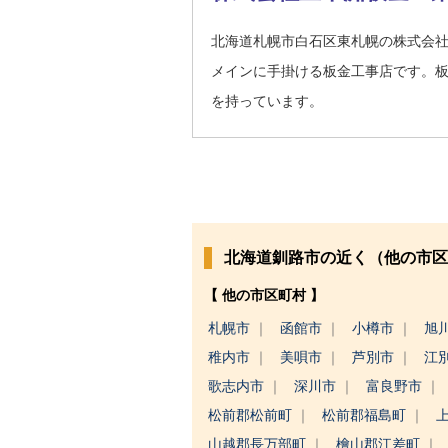
北海道札幌市白石区東札幌の株式会
メインに手掛ける板金工事店です。
を持っています。
北海道釧路市の近く（他の市区
【 他の市区町村 】
札幌市
函館市
小樽市
旭
稚内市
美唄市
芦別市
江
歌志内市
深川市
富良野市
松前郡松前町
松前郡福島町
山越郡長万部町
檜山郡江差町