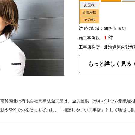
瓦屋根
金属屋根
その他
対応地域
：釧路市 周辺
1
件
施工事例数：
工事店住所：北海道河東郡音
もっと詳しく見る
町南鈴蘭北の有限会社高島板金工業は、金属屋根（ガルバリウム鋼板屋
動やSNSでの発信にも尽力し、「相談しやすい工事店」として地域に