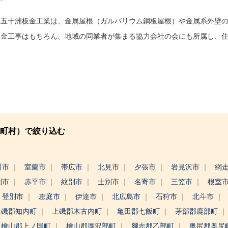
社五十洲板金工業は、金属屋根（ガルバリウム鋼板屋根）や金属系外壁
板金工事はもちろん、地域の同業者が集まる協力会社の会にも所属し、
町村）で絞り込む
川市
室蘭市
帯広市
北見市
夕張市
岩見沢市
網
別市
赤平市
紋別市
士別市
名寄市
三笠市
根室
登別市
恵庭市
伊達市
北広島市
石狩市
北斗市
上磯郡知内町
上磯郡木古内町
亀田郡七飯町
茅部郡鹿部町
檜山郡上ノ国町
檜山郡厚沢部町
爾志郡乙部町
奥尻郡奥尻