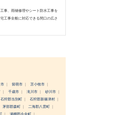
の工事、雨樋修理やシート防水工事を
住宅工事全般に対応できる間口の広さ
走市
留萌市
苫小牧市
市
千歳市
滝川市
砂川市
石狩郡当別町
石狩郡新篠津村
茅部郡森町
二海郡八雲町
町
瀬棚郡今金町