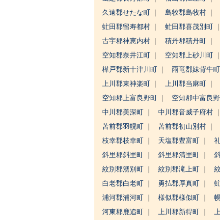
久遠郡せたな町
島牧郡島牧村
虻田郡留寿都村
虻田郡喜茂別町
古宇郡神恵内村
積丹郡積丹町
空知郡奈井江町
空知郡上砂川町
樺戸郡新十津川町
雨竜郡妹背牛
上川郡東神楽町
上川郡当麻町
空知郡上富良野町
空知郡中富良
中川郡美深町
中川郡音威子府村
苫前郡羽幌町
苫前郡初山別村
枝幸郡枝幸町
天塩郡豊富町
斜里郡斜里町
斜里郡清里町
紋別郡湧別町
紋別郡滝上町
白老郡白老町
勇払郡厚真町
浦河郡浦河町
様似郡様似町
河東郡鹿追町
上川郡新得町