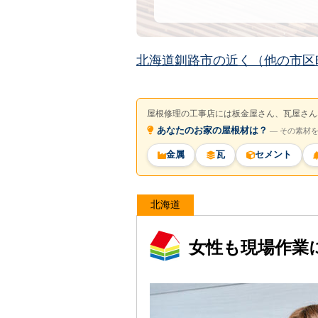
北海道釧路市の近く（他の市区
屋根修理の工事店には板金屋さん、瓦屋さん
あなたのお家の屋根材は？
― その素材
金属
瓦
セメント
北海道
女性も現場作業