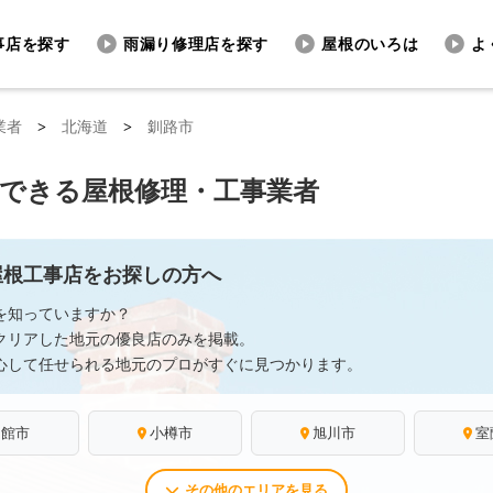
事店を探す
雨漏り修理店を探す
屋根のいろは
よ
業者
>
北海道
>
釧路市
頼できる屋根修理・工事業者
屋根工事店をお探しの方へ
を知っていますか？
クリアした地元の優良店のみを掲載。
心して任せられる地元のプロがすぐに見つかります。
函館市
小樽市
旭川市
室
その他のエリアを見る