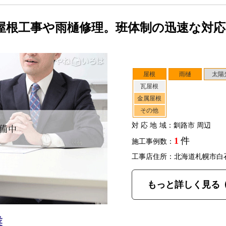
屋根工事や雨樋修理。班体制の迅速な対
屋根
雨樋
太陽
瓦屋根
金属屋根
その他
対応地域
：釧路市 周辺
1
件
施工事例数：
工事店住所：北海道札幌市白
もっと詳しく見る
業