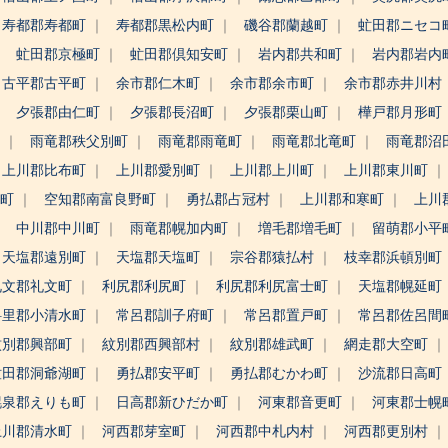
寿都郡寿都町
寿都郡黒松内町
磯谷郡蘭越町
虻田郡ニセコ
虻田郡京極町
虻田郡倶知安町
岩内郡共和町
岩内郡岩内
古平郡古平町
余市郡仁木町
余市郡余市町
余市郡赤井川村
夕張郡由仁町
夕張郡長沼町
夕張郡栗山町
樺戸郡月形町
町
雨竜郡秩父別町
雨竜郡雨竜町
雨竜郡北竜町
雨竜郡沼
上川郡比布町
上川郡愛別町
上川郡上川町
上川郡東川町
野町
空知郡南富良野町
勇払郡占冠村
上川郡和寒町
上川
中川郡中川町
雨竜郡幌加内町
増毛郡増毛町
留萌郡小平
天塩郡遠別町
天塩郡天塩町
宗谷郡猿払村
枝幸郡浜頓別町
礼文郡礼文町
利尻郡利尻町
利尻郡利尻富士町
天塩郡幌延町
斜里郡小清水町
常呂郡訓子府町
常呂郡置戸町
常呂郡佐呂間
紋別郡興部町
紋別郡西興部村
紋別郡雄武町
網走郡大空町
虻田郡洞爺湖町
勇払郡安平町
勇払郡むかわ町
沙流郡日高町
幌泉郡えりも町
日高郡新ひだか町
河東郡音更町
河東郡士幌
上川郡清水町
河西郡芽室町
河西郡中札内村
河西郡更別村