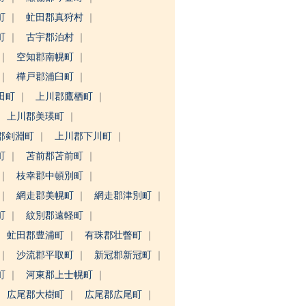
町
虻田郡真狩村
町
古宇郡泊村
空知郡南幌町
樺戸郡浦臼町
田町
上川郡鷹栖町
上川郡美瑛町
郡剣淵町
上川郡下川町
町
苫前郡苫前町
枝幸郡中頓別町
網走郡美幌町
網走郡津別町
町
紋別郡遠軽町
虻田郡豊浦町
有珠郡壮瞥町
沙流郡平取町
新冠郡新冠町
町
河東郡上士幌町
広尾郡大樹町
広尾郡広尾町