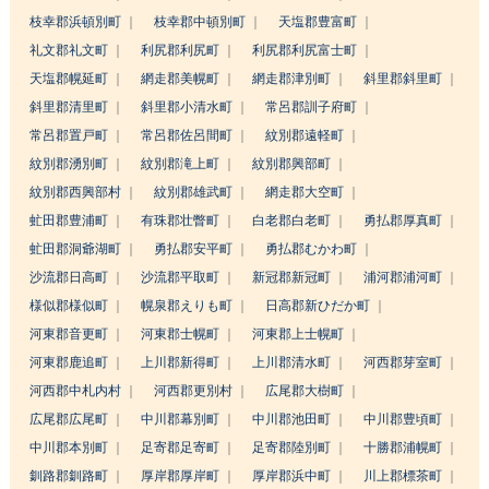
枝幸郡浜頓別町
枝幸郡中頓別町
天塩郡豊富町
礼文郡礼文町
利尻郡利尻町
利尻郡利尻富士町
天塩郡幌延町
網走郡美幌町
網走郡津別町
斜里郡斜里町
斜里郡清里町
斜里郡小清水町
常呂郡訓子府町
常呂郡置戸町
常呂郡佐呂間町
紋別郡遠軽町
紋別郡湧別町
紋別郡滝上町
紋別郡興部町
紋別郡西興部村
紋別郡雄武町
網走郡大空町
虻田郡豊浦町
有珠郡壮瞥町
白老郡白老町
勇払郡厚真町
虻田郡洞爺湖町
勇払郡安平町
勇払郡むかわ町
沙流郡日高町
沙流郡平取町
新冠郡新冠町
浦河郡浦河町
様似郡様似町
幌泉郡えりも町
日高郡新ひだか町
河東郡音更町
河東郡士幌町
河東郡上士幌町
河東郡鹿追町
上川郡新得町
上川郡清水町
河西郡芽室町
河西郡中札内村
河西郡更別村
広尾郡大樹町
広尾郡広尾町
中川郡幕別町
中川郡池田町
中川郡豊頃町
中川郡本別町
足寄郡足寄町
足寄郡陸別町
十勝郡浦幌町
釧路郡釧路町
厚岸郡厚岸町
厚岸郡浜中町
川上郡標茶町