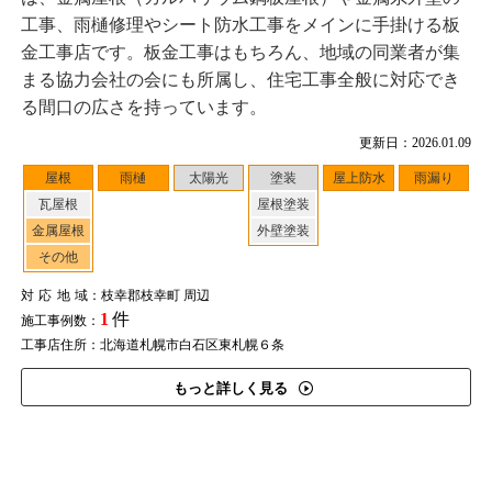
工事、雨樋修理やシート防水工事をメインに手掛ける板
金工事店です。板金工事はもちろん、地域の同業者が集
まる協力会社の会にも所属し、住宅工事全般に対応でき
る間口の広さを持っています。
更新日：2026.01.09
屋根
雨樋
太陽光
塗装
屋上防水
雨漏り
瓦屋根
屋根塗装
金属屋根
外壁塗装
その他
対応地域
：枝幸郡枝幸町 周辺
1
件
施工事例数：
工事店住所：北海道札幌市白石区東札幌６条
もっと詳しく見る