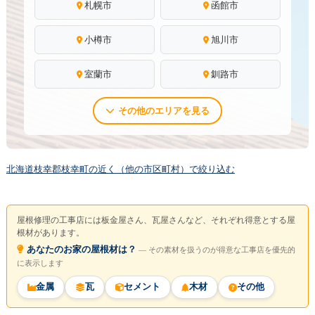
札幌市
函館市
小樽市
旭川市
室蘭市
釧路市
その他のエリアを見る
北海道枝幸郡枝幸町の近く（他の市区町村）で絞り込む
屋根修理の工事店には板金屋さん、瓦屋さんなど、それぞれ得意とする屋
根材があります。
あなたのお家の屋根材は？
― その素材を扱うのが得意な工事店を優先的
に表示します
金属
瓦
セメント
木材
その他