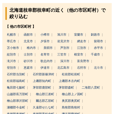
北海道枝幸郡枝幸町の近く（他の市区町村）で
絞り込む
【 他の市区町村 】
札幌市
函館市
小樽市
旭川市
室蘭市
釧路市
帯広市
北見市
夕張市
岩見沢市
網走市
留萌市
苫小牧市
稚内市
美唄市
芦別市
江別市
赤平市
紋別市
士別市
名寄市
三笠市
根室市
千歳市
滝川市
砂川市
歌志内市
深川市
富良野市
登別市
恵庭市
伊達市
北広島市
石狩市
北斗市
石狩郡当別町
石狩郡新篠津村
松前郡松前町
松前郡福島町
上磯郡知内町
上磯郡木古内町
亀田郡七飯町
茅部郡鹿部町
茅部郡森町
二海郡八雲町
山越郡長万部町
檜山郡江差町
檜山郡上ノ国町
檜山郡厚沢部町
爾志郡乙部町
奥尻郡奥尻町
瀬棚郡今金町
久遠郡せたな町
島牧郡島牧村