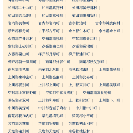
寿都郡寿都町
寿都郡黒松内町
磯谷郡蘭越町
虻田郡ニセコ町
虻田郡真狩村
虻田郡留寿都村
虻田郡喜茂別町
虻田郡京極町
虻田郡倶知安町
岩内郡共和町
岩内郡岩内町
古宇郡泊村
古宇郡神恵内村
積丹郡積丹町
古平郡古平町
余市郡仁木町
余市郡余市町
余市郡赤井川村
空知郡南幌町
空知郡奈井江町
空知郡上砂川町
夕張郡由仁町
夕張郡長沼町
夕張郡栗山町
樺戸郡月形町
樺戸郡浦臼町
樺戸郡新十津川町
雨竜郡妹背牛町
雨竜郡秩父別町
雨竜郡雨竜町
雨竜郡北竜町
雨竜郡沼田町
上川郡鷹栖町
上川郡東神楽町
上川郡当麻町
上川郡比布町
上川郡愛別町
上川郡上川町
上川郡東川町
上川郡美瑛町
空知郡上富良野町
空知郡中富良野町
空知郡南富良野町
勇払郡占冠村
上川郡和寒町
上川郡剣淵町
上川郡下川町
中川郡美深町
中川郡音威子府村
中川郡中川町
雨竜郡幌加内町
増毛郡増毛町
留萌郡小平町
苫前郡苫前町
苫前郡羽幌町
苫前郡初山別村
天塩郡遠別町
天塩郡天塩町
宗谷郡猿払村