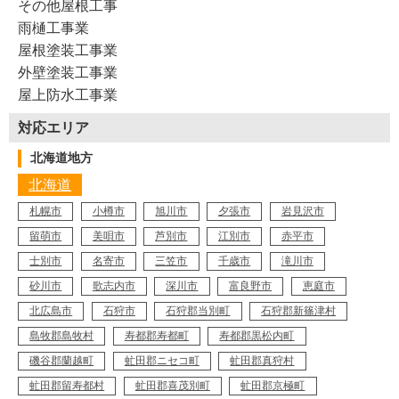
その他屋根工事
雨樋工事業
屋根塗装工事業
外壁塗装工事業
屋上防水工事業
対応エリア
北海道地方
北海道
札幌市
小樽市
旭川市
夕張市
岩見沢市
留萌市
美唄市
芦別市
江別市
赤平市
士別市
名寄市
三笠市
千歳市
滝川市
砂川市
歌志内市
深川市
富良野市
恵庭市
北広島市
石狩市
石狩郡当別町
石狩郡新篠津村
島牧郡島牧村
寿都郡寿都町
寿都郡黒松内町
磯谷郡蘭越町
虻田郡ニセコ町
虻田郡真狩村
虻田郡留寿都村
虻田郡喜茂別町
虻田郡京極町