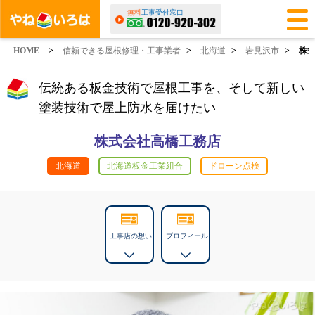
無料
工事受付窓口
HOME
>
信頼できる屋根修理・工事業者
>
北海道
>
岩見沢市
>
株
伝統ある板金技術で屋根工事を、そして新しい
塗装技術で屋上防水を届けたい
株式会社高橋工務店
北海道
北海道板金工業組合
ドローン点検
工事店の想い
プロフィール