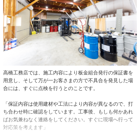
材で、高い塗装技術も必須だそう。豊さんは自社の板金職
根上の積雪によるすが漏り（※２）が原因で、葺き替えを
人と塗装職人の技術をフル活用して、彼らが共に仕事がで
依頼されたそうです。
きる環境を整備していきたいと意欲的です。今後は、ポリ
ウレアの販路を開拓し、実績を積んでいきたいと語ってい
「築３０年以上の工場の倉庫の屋根だったんですが、すが
ました。
漏りの他、軒先部分や下地の鉄骨も雪の重みで下がってい
ました。屋根自体は複雑なものではなかったので、元の屋
「新しいことをしていくにはスタッフの増員が必須なの
根材を剥がして新しいものを張る施工は難しくなくても、
で、若い人を職人として育てるために福利厚生を充実さ
屋根材がとにかく大きくてね。現地の足場にステージとい
せ、資格取得費用の補助も行っています。スケジュールを
う成型機を乗せて、屋根伝いに板金を成型するんです。下
年間で考えて、勤務時間を夏場は長く冬は短くする形にし
高橋工務店では、施工内容により板金組合発行の保証書を
地処理をした後に５０メートルほどの板金を、職人１５人
ていきたいと考えているんです」
用意し、そして万が一お客さまの方で不具合を発見した場
くらいで動かして作業します。屋根材２０メートルくらい
合には、すぐに点検を行うとのことです。
ならトレーラーで運べるんですが、５０メートルになると
一般道は走れません。そうなるとこのような現地対応が必
「保証内容は使用建材や工法により内容が異なるので、打
要になるんです」
ち合わせ時に確認をしています。工事後、もしも何かあれ
ばお気兼ねなく連絡をしてください。すぐに現場へ行って
また、北国の屋根はスノーダクトという無落雪構造になっ
対応策を考えます」
ているものが多く、この構造は屋根の上に排水のための溝
が設置されていて、その溝が雨樋の働きをします。雨樋同