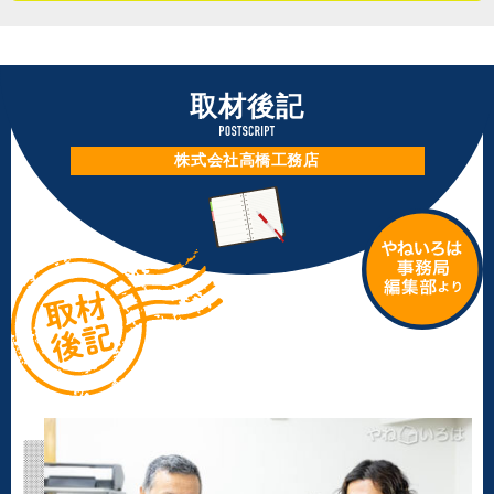
も厚い高橋工務店。しかしその確固たる立場に甘んじるこ
には差があり、施工ができる状態ならば、除雪をして屋根
となく、新製品や新工法を積極的に取り入れてさらなる成
工事を進めるそうです。
長を目指す姿勢に、頼もしさを感じた取材でした。
取材後記
「雪はだいたい１１月から積もり始めます。最近は真冬で
（２０２４年３月取材）
も施工するんですよ。１２月いっぱいくらいまでは屋根の
株式会社高橋工務店
雪を除けて施工をしますね。冬は現場スタッフのために暖
かい場所を確保し、作業時間を短くして風邪を引かないよ
うに気を付けています」
※２ すが漏り・・・積雪による屋根や壁の水漏れ
※３ ドレーン（ドレン）・・・雨水、雑排水などを排水
するための管や溝
※４ コーキング・・・サッシ周りなどの目地や隙間に、
雨や汚れが浸入しないように充填する材料