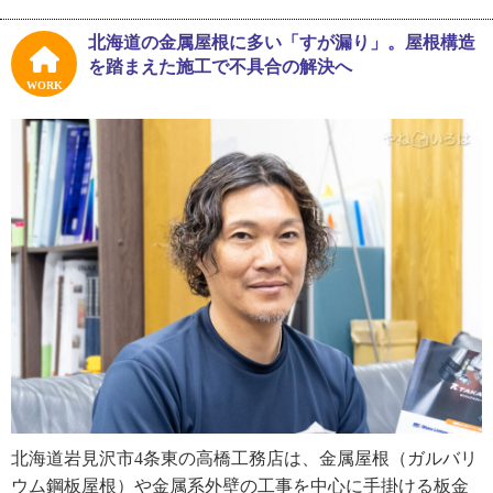
お二人に話を伺いました。
北海道の金属屋根に多い「すが漏り」。屋根構造
豊さんの子どもの頃の様子を聞いたところ、「近所で有名
を踏まえた施工で不具合の解決へ
なわんぱく少年でした。棒を持って走り回っていた記憶が
WORK
あります」と、どうやらものすごく活発な少年時代だった
様子。しかし、中学から高校まで続けた剣道で礼儀や挨拶
を厳しく指導され、その習慣が大人になった今もすごく役
に立っているそうです。
そして高校卒業後はアルバイトをしていた高橋工務店へ入
社しました。高橋工務店は豊さんの奥さんの実家で、高校
生時代から親御さん公認のお付き合いだったと懐かしそう
に当時を振り返ります。
豊さんが新人の頃は、親方や先輩が手取り足取り技術を教
えてくれる時代ではありませんでした。「見て覚える」の
が基本でしたが、納めの理屈がわからないとなかなか技術
北海道岩見沢市4条東の高橋工務店は、金属屋根（ガルバリ
が身に付かなかったといいます。
ウム鋼板屋根）や金属系外壁の工事を中心に手掛ける板金