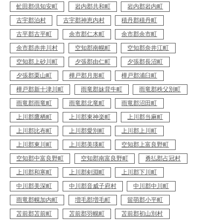
虻田郡倶知安町
岩内郡共和町
岩内郡岩内町
古宇郡泊村
古宇郡神恵内村
積丹郡積丹町
古平郡古平町
余市郡仁木町
余市郡余市町
余市郡赤井川村
空知郡南幌町
空知郡奈井江町
空知郡上砂川町
夕張郡由仁町
夕張郡長沼町
夕張郡栗山町
樺戸郡月形町
樺戸郡浦臼町
樺戸郡新十津川町
雨竜郡妹背牛町
雨竜郡秩父別町
雨竜郡雨竜町
雨竜郡北竜町
雨竜郡沼田町
上川郡鷹栖町
上川郡東神楽町
上川郡当麻町
上川郡比布町
上川郡愛別町
上川郡上川町
上川郡東川町
上川郡美瑛町
空知郡上富良野町
空知郡中富良野町
空知郡南富良野町
勇払郡占冠村
上川郡和寒町
上川郡剣淵町
上川郡下川町
中川郡美深町
中川郡音威子府村
中川郡中川町
雨竜郡幌加内町
増毛郡増毛町
留萌郡小平町
苫前郡苫前町
苫前郡羽幌町
苫前郡初山別村