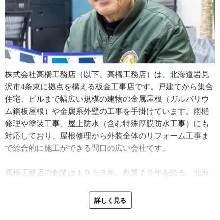
株式会社高橋工務店（以下、高橋工務店）は、北海道岩見
沢市4条東に拠点を構える板金工事店です。戸建てから集合
住宅、ビルまで幅広い規模の建物の金属屋根（ガルバリウ
ム鋼板屋根）や金属系外壁の工事を手掛けています。雨樋
修理や塗装工事、屋上防水（含む特殊厚膜防水工事）にも
対応しており、屋根修理から外装全体のリフォーム工事ま
で総合的に施工ができる間口の広い会社です。
高橋工務店の創業は１９５３年。創業７０年を誇る、北海
道岩見沢市では老舗の板金工事店です。会社の歩みやこれ
からの展望について、代表取締役の工藤豊さん（以下、豊
詳しく見る
さん）と専務取締役の工藤勝利さん（以下、勝利さん）の