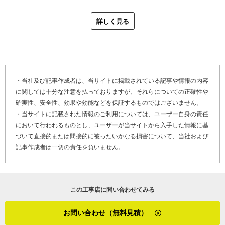
最後に「やねいろは」をご覧になっている、雨漏り修理や
様、枯葉やゴミが詰まると排水機能が落ち、屋根上に水が
屋根の劣化でお困りのお客さま、そして屋根リフォームや
詳しく見る
留まり雨漏りの原因になるのです。
屋根修理を検討しているお客さまへメッセージです。
「この辺りの雨漏り修理依頼は、無落雪構造の屋根のドレ
「会社として、強靭化と長寿命化を目標にしています。今
ーン（※３）の汚れや、コーキング（※４）の切れによる
後もポリウレアのような新技術を取り入れながら、地域の
水漏れが多いですね。そしてスノーダクトは長さがある
工事店として成長していきたいですね。創立７０周年の記
・当社及び記事作成者は、当サイトに掲載されている記事や情報の内容
と、暑さや寒さで収縮して切れてしまうことがあります。
に関しては十分な注意を払っておりますが、それらについての正確性や
念事業で、市のモニュメントをポリウレアで補修させてい
この切れが目視ではなかなか見つけにくくて、怪しいとこ
確実性、安全性、効果や効能などを保証するものではございません。
ただいたんですよ。彫刻家の方が作ったものだったので本
ろをコーキングしても雨漏りが改善しないという状況にな
・当サイトに記載された情報のご利用については、ユーザー自身の責任
来なら補修が難しいんですが、すでにお亡くなりになられ
るんです。そんな時にうちで扱っているポリウレアで吹付
において行われるものとし、ユーザーが当サイトから入手した情報に基
ていたためご家族にご快諾いただき、きれいにコーティン
の塗膜防水をすると、全体的に補修できて雨漏り修理にな
づいて直接的または間接的に被ったいかなる損害について、当社および
グをしました。会社としてそういった社会貢献事業を節目
記事作成者は一切の責任を負いません。
ります。スノーダクトを取り換えるとなると屋根全体に手
ごとに手掛けられたらいいですね。もちろん、一般のお客
を入れなければならないので費用が高くなりますが、ポリ
さまへの貢献も大切です。現場を見て、お客様の悩みや考
ウレアの吹付塗装なら費用を抑えられるのが利点ですね」
えを第一にした提案をしていきます。屋根工事のこと、お
この工事店に問い合わせてみる
気軽にご相談くださいね」
北海道岩見沢市4条東の屋根工事の特性を尋ねました。岩見
沢市は北海道内でも雪深い地域で、多い時の積雪は１シー
お問い合わせ（無料見積）
創業７０年。地域での知名度が高く、お客さまからの信用
ズンで１０メートルにもなります。しかし年により積雪量