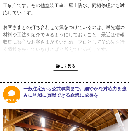
工事店です。その他塗装工事、屋上防水、雨樋修理にも対
「職業訓練校の板金科に通って、現場と並行して学校でも
応しています。
技術を学びました。一緒に学んだ友人たちとは今でも組合
で繫がっていて長い付き合いになっていますね。妻の父か
お客さまとの打ち合わせで気をつけているのは、最先端の
ら代表取締役になれと言われたのは結構突然でした。４７
材料や工法を紹介できるようにしておくこと。最近は情報
歳の時だったかな。まわりの工事店さんが代替わりを始め
収集に熱心なお客さまが多いため、プロとしてその先を行
た頃で、妻の父も『会社の若返り』を考えたんだと思いま
く情報を持っていなければと考えているそうです。
す」
「一般のお客さまがホームページの内容をけっこう覚えて
詳しく見る
代表取締役就任後は職人として、そして経営者として、先
いらっしゃるんですよ。紹介したものを『それ知ってま
代の口癖の「和を大事にする」に則り進んできました。そ
す』と言われることもあって、最新のカタログや過去の施
の言葉には「スタッフの和で会社が成り立っている」とい
工写真を参考にしながら素材から詳しく話をしたりします
一般住宅から公共事業まで。細やかな対応力を強
う意味が込められています。豊さんが代表取締役になって
ね。仕上がりはカラーシミュレーションを使った資料をお
みに地域に貢献できる企業に成長を
から作った社訓は、先代のその想いがベースになっている
見せすると、イメージが湧きやすいのでとても喜ばれま
MESSAGE
そうです。
す」
高橋工務店では防水素材のポリウレアの取り扱いをしてい
実際の施工事例では、屋根の長い板金を葺き替えるとい
ます。ポリウレアは板金の上から塗布できる樹脂の防水素
う、これぞ板金工事というエピソードが挙がりました。屋