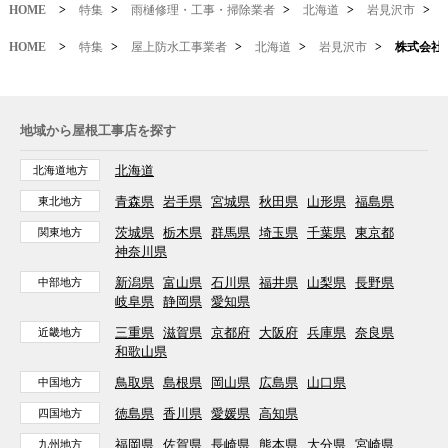
HOME
>
特集
>
雨樋修理・工事・掃除業者
>
北海道
>
岩見沢市
>
HOME
>
特集
>
屋上防水工事業者
>
北海道
>
岩見沢市
>
株式会社
地域から屋根工事店を探す
北海道
北海道地方
青森県
岩手県
宮城県
秋田県
山形県
福島県
東北地方
茨城県
栃木県
群馬県
埼玉県
千葉県
東京都
関東地方
神奈川県
新潟県
富山県
石川県
福井県
山梨県
長野県
中部地方
岐阜県
静岡県
愛知県
三重県
滋賀県
京都府
大阪府
兵庫県
奈良県
近畿地方
和歌山県
鳥取県
島根県
岡山県
広島県
山口県
中国地方
徳島県
香川県
愛媛県
高知県
四国地方
福岡県
佐賀県
長崎県
熊本県
大分県
宮崎県
九州地方