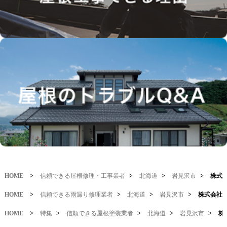
HOME
>
信頼できる屋根修理・工事業者
>
北海道
>
岩見沢市
>
株式
HOME
>
信頼できる雨漏り修理業者
>
北海道
>
岩見沢市
>
株式会社
HOME
>
特集
>
信頼できる屋根塗装業者
>
北海道
>
岩見沢市
>
株