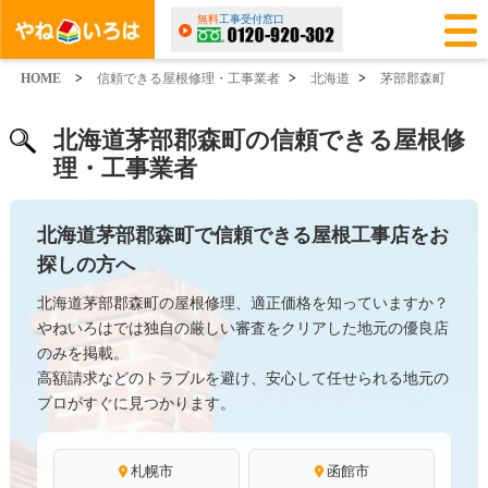
無料
工事受付窓口
HOME
>
信頼できる屋根修理・工事業者
>
北海道
>
茅部郡森町
北海道茅部郡森町の信頼できる屋根修
理・工事業者
北海道茅部郡森町で信頼できる屋根工事店をお
探しの方へ
北海道茅部郡森町の屋根修理、適正価格を知っていますか？
やねいろはでは独自の厳しい審査をクリアした地元の優良店
のみを掲載。
高額請求などのトラブルを避け、安心して任せられる地元の
プロがすぐに見つかります。
札幌市
函館市