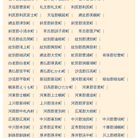
天塩郡豊富町
礼文郡礼文町
利尻郡利尻町
利尻郡利尻富士町
天塩郡幌延町
網走郡美幌町
網走郡津別町
斜里郡斜里町
斜里郡清里町
斜里郡小清水町
常呂郡訓子府町
常呂郡置戸町
常呂郡佐呂間町
紋別郡遠軽町
紋別郡湧別町
紋別郡滝上町
紋別郡興部町
紋別郡西興部村
紋別郡雄武町
網走郡大空町
虻田郡豊浦町
有珠郡壮瞥町
白老郡白老町
勇払郡厚真町
虻田郡洞爺湖町
勇払郡安平町
勇払郡むかわ町
沙流郡日高町
沙流郡平取町
新冠郡新冠町
浦河郡浦河町
様似郡様似町
幌泉郡えりも町
日高郡新ひだか町
河東郡音更町
河東郡士幌町
河東郡上士幌町
河東郡鹿追町
上川郡新得町
上川郡清水町
河西郡芽室町
河西郡中札内村
河西郡更別村
広尾郡大樹町
広尾郡広尾町
中川郡幕別町
中川郡池田町
中川郡豊頃町
中川郡本別町
足寄郡足寄町
足寄郡陸別町
十勝郡浦幌町
釧路郡釧路町
厚岸郡厚岸町
厚岸郡浜中町
川上郡標茶町