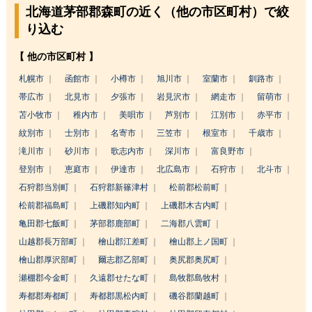
北海道茅部郡森町の近く（他の市区町村）で絞
り込む
【 他の市区町村 】
札幌市
函館市
小樽市
旭川市
室蘭市
釧路市
帯広市
北見市
夕張市
岩見沢市
網走市
留萌市
苫小牧市
稚内市
美唄市
芦別市
江別市
赤平市
紋別市
士別市
名寄市
三笠市
根室市
千歳市
滝川市
砂川市
歌志内市
深川市
富良野市
登別市
恵庭市
伊達市
北広島市
石狩市
北斗市
石狩郡当別町
石狩郡新篠津村
松前郡松前町
松前郡福島町
上磯郡知内町
上磯郡木古内町
亀田郡七飯町
茅部郡鹿部町
二海郡八雲町
山越郡長万部町
檜山郡江差町
檜山郡上ノ国町
檜山郡厚沢部町
爾志郡乙部町
奥尻郡奥尻町
瀬棚郡今金町
久遠郡せたな町
島牧郡島牧村
寿都郡寿都町
寿都郡黒松内町
磯谷郡蘭越町