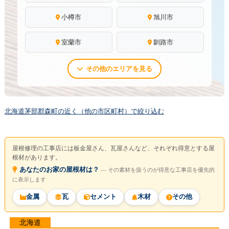
小樽市
旭川市
室蘭市
釧路市
その他のエリアを見る
北海道茅部郡森町の近く（他の市区町村）で絞り込む
屋根修理の工事店には板金屋さん、瓦屋さんなど、それぞれ得意とする屋
根材があります。
あなたのお家の屋根材は？
― その素材を扱うのが得意な工事店を優先的
に表示します
金属
瓦
セメント
木材
その他
北海道