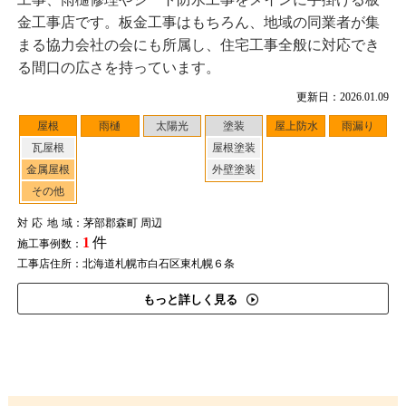
金工事店です。板金工事はもちろん、地域の同業者が集
まる協力会社の会にも所属し、住宅工事全般に対応でき
る間口の広さを持っています。
更新日：2026.01.09
屋根
雨樋
太陽光
塗装
屋上防水
雨漏り
瓦屋根
屋根塗装
金属屋根
外壁塗装
その他
対応地域
：茅部郡森町 周辺
1
件
施工事例数：
工事店住所：北海道札幌市白石区東札幌６条
もっと詳しく見る