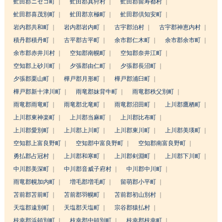
虻田郡ニセコ町
虻田郡真狩村
虻田郡留寿都村
虻田郡喜茂別町
虻田郡京極町
虻田郡倶知安町
岩内郡共和町
岩内郡岩内町
古宇郡泊村
古宇郡神恵内村
積丹郡積丹町
古平郡古平町
余市郡仁木町
余市郡余市町
余市郡赤井川村
空知郡南幌町
空知郡奈井江町
空知郡上砂川町
夕張郡由仁町
夕張郡長沼町
夕張郡栗山町
樺戸郡月形町
樺戸郡浦臼町
樺戸郡新十津川町
雨竜郡妹背牛町
雨竜郡秩父別町
雨竜郡雨竜町
雨竜郡北竜町
雨竜郡沼田町
上川郡鷹栖町
上川郡東神楽町
上川郡当麻町
上川郡比布町
上川郡愛別町
上川郡上川町
上川郡東川町
上川郡美瑛町
空知郡上富良野町
空知郡中富良野町
空知郡南富良野町
勇払郡占冠村
上川郡和寒町
上川郡剣淵町
上川郡下川町
中川郡美深町
中川郡音威子府村
中川郡中川町
雨竜郡幌加内町
増毛郡増毛町
留萌郡小平町
苫前郡苫前町
苫前郡羽幌町
苫前郡初山別村
天塩郡遠別町
天塩郡天塩町
宗谷郡猿払村
枝幸郡浜頓別町
枝幸郡中頓別町
枝幸郡枝幸町