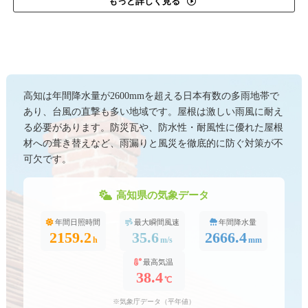
もっと詳しく見る
高知は年間降水量が2600mmを超える日本有数の多雨地帯で
あり、台風の直撃も多い地域です。屋根は激しい雨風に耐え
る必要があります。防災瓦や、防水性・耐風性に優れた屋根
材への葺き替えなど、雨漏りと風災を徹底的に防ぐ対策が不
可欠です。
高知県の気象データ
年間日照時間
最大瞬間風速
年間降水量
2159.2
35.6
2666.4
h
m/s
mm
最高気温
38.4
℃
※気象庁データ（平年値）