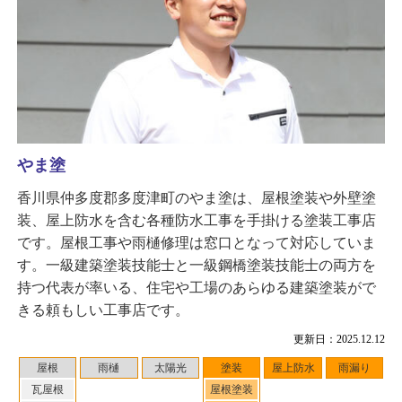
やま塗
香川県仲多度郡多度津町のやま塗は、屋根塗装や外壁塗
装、屋上防水を含む各種防水工事を手掛ける塗装工事店
です。屋根工事や雨樋修理は窓口となって対応していま
す。一級建築塗装技能士と一級鋼橋塗装技能士の両方を
持つ代表が率いる、住宅や工場のあらゆる建築塗装がで
きる頼もしい工事店です。
更新日：2025.12.12
屋根
雨樋
太陽光
塗装
屋上防水
雨漏り
瓦屋根
屋根塗装