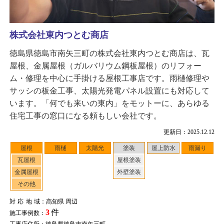
株式会社東内つとむ商店
徳島県徳島市南矢三町の株式会社東内つとむ商店は、瓦
屋根、金属屋根（ガルバリウム鋼板屋根）のリフォー
ム・修理を中心に手掛ける屋根工事店です。雨樋修理や
サッシの板金工事、太陽光発電パネル設置にも対応して
います。「何でも来いの東内」をモットーに、あらゆる
住宅工事の窓口になる頼もしい会社です。
更新日：2025.12.12
屋根
雨樋
太陽光
塗装
屋上防水
雨漏り
瓦屋根
屋根塗装
金属屋根
外壁塗装
その他
対応地域
：高知県 周辺
3
件
施工事例数：