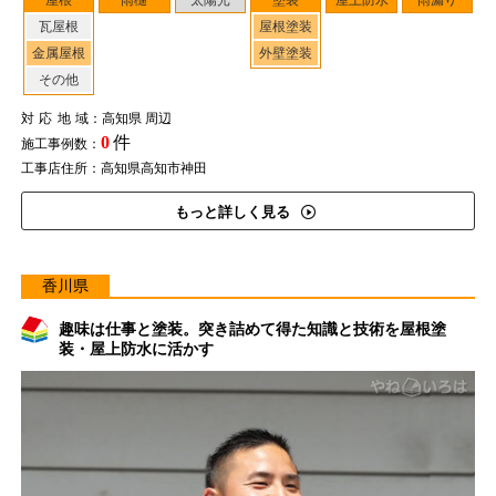
屋根
雨樋
太陽光
塗装
屋上防水
雨漏り
瓦屋根
屋根塗装
金属屋根
外壁塗装
その他
対応地域
：高知県 周辺
0
件
施工事例数：
工事店住所：高知県高知市神田
もっと詳しく見る
香川県
趣味は仕事と塗装。突き詰めて得た知識と技術を屋根塗
装・屋上防水に活かす