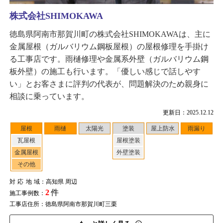
株式会社SHIMOKAWA
徳島県阿南市那賀川町の株式会社SHIMOKAWAは、主に
金属屋根（ガルバリウム鋼板屋根）の屋根修理を手掛け
る工事店です。雨樋修理や金属系外壁（ガルバリウム鋼
板外壁）の施工も行います。「優しい感じで話しやす
い」とお客さまに評判の代表が、問題解決のため親身に
相談に乗っています。
更新日：2025.12.12
屋根
雨樋
太陽光
塗装
屋上防水
雨漏り
瓦屋根
屋根塗装
金属屋根
外壁塗装
その他
対応地域
：高知県 周辺
2
件
施工事例数：
工事店住所：徳島県阿南市那賀川町三栗