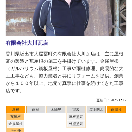
有限会社大川瓦店
香川県坂出市大屋冨町の有限会社大川瓦店は、主に屋根
瓦の製造と瓦屋根の施工を手掛けています。金属屋根
（ガルバリウム鋼板屋根）工事や雨樋修理、簡易的な大
工工事なども、協力業者と共にリフォームを提供。創業
から１００年以上、地元で真摯に仕事を続けてきた工事
店です。
更新日：2025.12.12
屋根
雨樋
太陽光
塗装
屋上防水
雨漏り
瓦屋根
屋根塗装
金属屋根
外壁塗装
その他