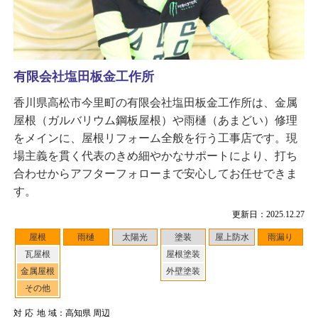
有限会社塩田板金工作所
香川県高松市今里町の有限会社塩田板金工作所は、金属
屋根（ガルバリウム鋼板屋根）や雨樋（あまどい）修理
をメインに、屋根リフォーム全般を行う工事店です。現
場主義を貫く代表のきめ細やかなサポートにより、打ち
合わせからアフターフォローまで安心してお任せできま
す。
更新日：2025.12.27
屋根
雨樋
太陽光
塗装
屋上防水
雨漏り
瓦屋根
屋根塗装
金属屋根
外壁塗装
その他
対応地域
：高知県 周辺