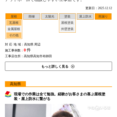
更新日：2025.12.12
屋根
雨樋
太陽光
塗装
屋上防水
雨漏り
瓦屋根
屋根塗装
金属屋根
外壁塗装
その他
対応地域
：高知県 周辺
0
件
施工事例数：
工事店住所：高知県高知市布師田
もっと詳しく見る
高知県
現場での作業は全て勉強。経験がお客さまの喜ぶ屋根塗
装・屋上防水に繋がる