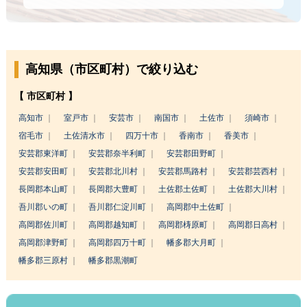
高知県（市区町村）で絞り込む
【 市区町村 】
高知市
室戸市
安芸市
南国市
土佐市
須崎市
宿毛市
土佐清水市
四万十市
香南市
香美市
安芸郡東洋町
安芸郡奈半利町
安芸郡田野町
安芸郡安田町
安芸郡北川村
安芸郡馬路村
安芸郡芸西村
長岡郡本山町
長岡郡大豊町
土佐郡土佐町
土佐郡大川村
吾川郡いの町
吾川郡仁淀川町
高岡郡中土佐町
高岡郡佐川町
高岡郡越知町
高岡郡梼原町
高岡郡日高村
高岡郡津野町
高岡郡四万十町
幡多郡大月町
幡多郡三原村
幡多郡黒潮町