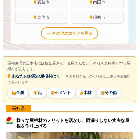
安芸市
南国市
土佐市
須崎市
その他のエリアを見る
屋根修理の工事店には板金屋さん、瓦屋さんなど、それぞれ得意とする屋
根材があります。
あなたのお家の屋根材は？
― その素材を扱うのが得意な工事店を優先的
に表示します
金属
瓦
セメント
木材
その他
高知県
様々な屋根材のメリットを活かし、雨漏りしない丈夫な屋
根を作り上げる