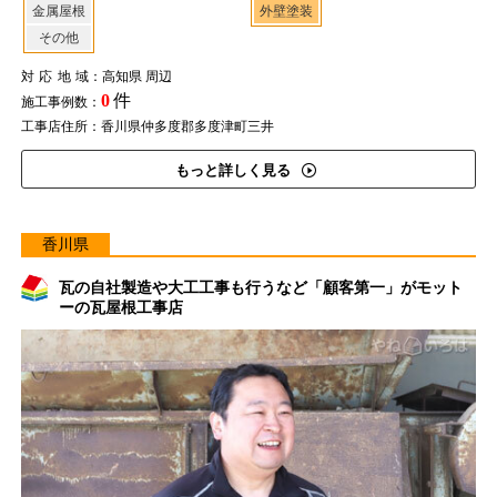
金属屋根
外壁塗装
その他
対応地域
：高知県 周辺
0
件
施工事例数：
工事店住所：香川県仲多度郡多度津町三井
もっと詳しく見る
香川県
瓦の自社製造や大工工事も行うなど「顧客第一」がモット
ーの瓦屋根工事店