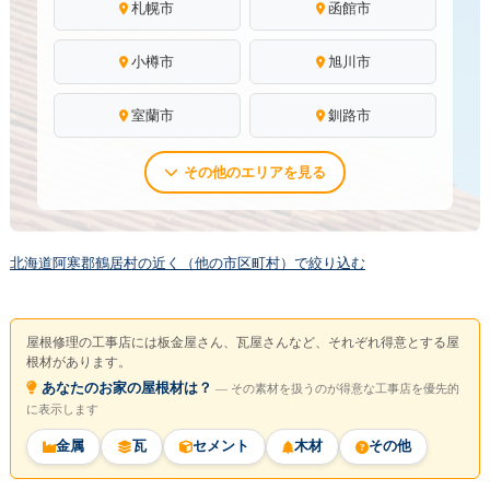
札幌市
函館市
小樽市
旭川市
室蘭市
釧路市
その他のエリアを見る
北海道阿寒郡鶴居村の近く（他の市区町村）で絞り込む
屋根修理の工事店には板金屋さん、瓦屋さんなど、それぞれ得意とする屋
根材があります。
あなたのお家の屋根材は？
― その素材を扱うのが得意な工事店を優先的
に表示します
金属
瓦
セメント
木材
その他