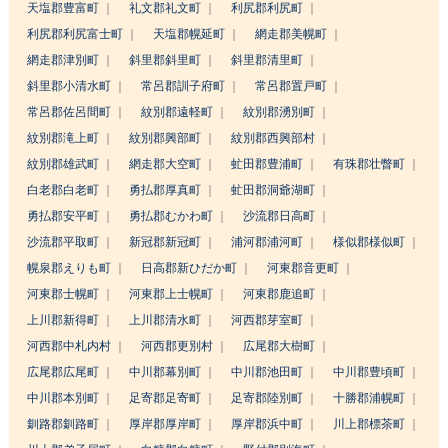
天塩郡豊富町
礼文郡礼文町
利尻郡利尻町
利尻郡利尻富士町
天塩郡幌延町
網走郡美幌町
網走郡津別町
斜里郡斜里町
斜里郡清里町
斜里郡小清水町
常呂郡訓子府町
常呂郡置戸町
常呂郡佐呂間町
紋別郡遠軽町
紋別郡湧別町
紋別郡滝上町
紋別郡興部町
紋別郡西興部村
紋別郡雄武町
網走郡大空町
虻田郡豊浦町
有珠郡壮瞥町
白老郡白老町
勇払郡厚真町
虻田郡洞爺湖町
勇払郡安平町
勇払郡むかわ町
沙流郡日高町
沙流郡平取町
新冠郡新冠町
浦河郡浦河町
様似郡様似町
幌泉郡えりも町
日高郡新ひだか町
河東郡音更町
河東郡士幌町
河東郡上士幌町
河東郡鹿追町
上川郡新得町
上川郡清水町
河西郡芽室町
河西郡中札内村
河西郡更別村
広尾郡大樹町
広尾郡広尾町
中川郡幕別町
中川郡池田町
中川郡豊頃町
中川郡本別町
足寄郡足寄町
足寄郡陸別町
十勝郡浦幌町
釧路郡釧路町
厚岸郡厚岸町
厚岸郡浜中町
川上郡標茶町