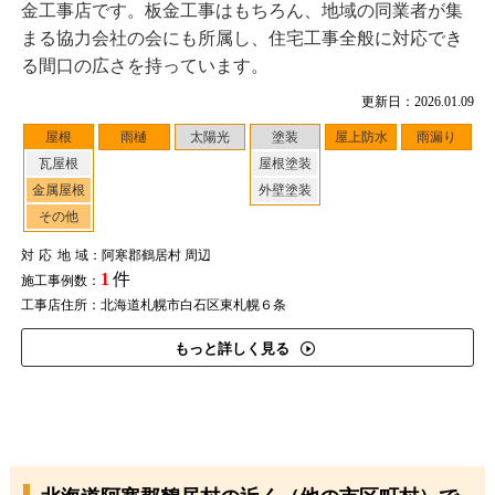
金工事店です。板金工事はもちろん、地域の同業者が集
まる協力会社の会にも所属し、住宅工事全般に対応でき
る間口の広さを持っています。
更新日：2026.01.09
屋根
雨樋
太陽光
塗装
屋上防水
雨漏り
瓦屋根
屋根塗装
金属屋根
外壁塗装
その他
対応地域
：阿寒郡鶴居村 周辺
1
件
施工事例数：
工事店住所：北海道札幌市白石区東札幌６条
もっと詳しく見る