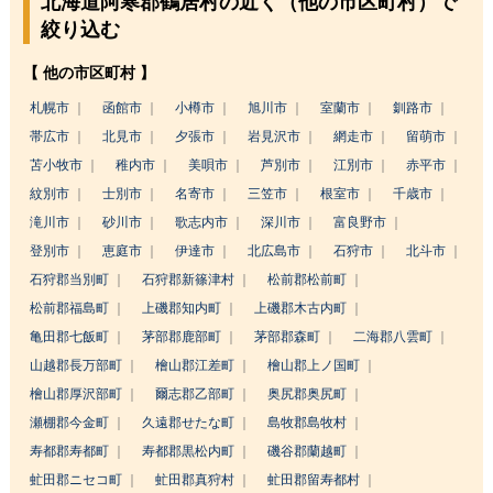
北海道阿寒郡鶴居村の近く（他の市区町村）で
絞り込む
【 他の市区町村 】
札幌市
函館市
小樽市
旭川市
室蘭市
釧路市
帯広市
北見市
夕張市
岩見沢市
網走市
留萌市
苫小牧市
稚内市
美唄市
芦別市
江別市
赤平市
紋別市
士別市
名寄市
三笠市
根室市
千歳市
滝川市
砂川市
歌志内市
深川市
富良野市
登別市
恵庭市
伊達市
北広島市
石狩市
北斗市
石狩郡当別町
石狩郡新篠津村
松前郡松前町
松前郡福島町
上磯郡知内町
上磯郡木古内町
亀田郡七飯町
茅部郡鹿部町
茅部郡森町
二海郡八雲町
山越郡長万部町
檜山郡江差町
檜山郡上ノ国町
檜山郡厚沢部町
爾志郡乙部町
奥尻郡奥尻町
瀬棚郡今金町
久遠郡せたな町
島牧郡島牧村
寿都郡寿都町
寿都郡黒松内町
磯谷郡蘭越町
虻田郡ニセコ町
虻田郡真狩村
虻田郡留寿都村