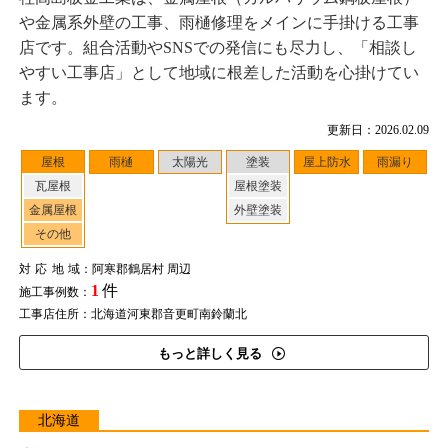
や金属系外壁の工事、雨樋修理をメインに手掛ける工事
店です。組合活動やSNSでの発信にも尽力し、「相談し
やすい工事店」として地域に根差した活動を心掛けてい
ます。
更新日：2026.02.09
屋根
雨樋
太陽光
塗装
屋上防水
雨漏り
瓦屋根
屋根塗装
金属屋根
外壁塗装
その他
対応地域
：阿寒郡鶴居村 周辺
1
件
施工事例数：
工事店住所：北海道河東郡音更町南鈴蘭北
もっと詳しく見る
北海道