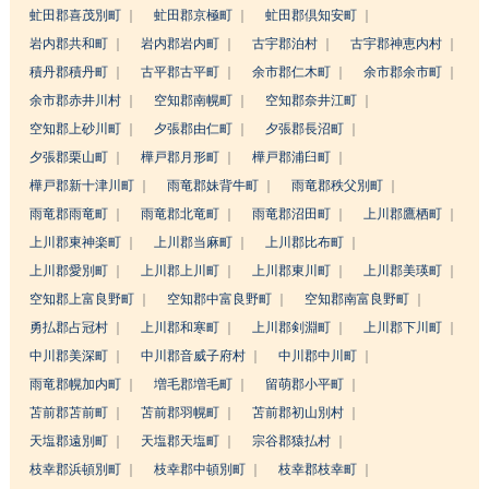
虻田郡喜茂別町
虻田郡京極町
虻田郡倶知安町
岩内郡共和町
岩内郡岩内町
古宇郡泊村
古宇郡神恵内村
積丹郡積丹町
古平郡古平町
余市郡仁木町
余市郡余市町
余市郡赤井川村
空知郡南幌町
空知郡奈井江町
空知郡上砂川町
夕張郡由仁町
夕張郡長沼町
夕張郡栗山町
樺戸郡月形町
樺戸郡浦臼町
樺戸郡新十津川町
雨竜郡妹背牛町
雨竜郡秩父別町
雨竜郡雨竜町
雨竜郡北竜町
雨竜郡沼田町
上川郡鷹栖町
上川郡東神楽町
上川郡当麻町
上川郡比布町
上川郡愛別町
上川郡上川町
上川郡東川町
上川郡美瑛町
空知郡上富良野町
空知郡中富良野町
空知郡南富良野町
勇払郡占冠村
上川郡和寒町
上川郡剣淵町
上川郡下川町
中川郡美深町
中川郡音威子府村
中川郡中川町
雨竜郡幌加内町
増毛郡増毛町
留萌郡小平町
苫前郡苫前町
苫前郡羽幌町
苫前郡初山別村
天塩郡遠別町
天塩郡天塩町
宗谷郡猿払村
枝幸郡浜頓別町
枝幸郡中頓別町
枝幸郡枝幸町