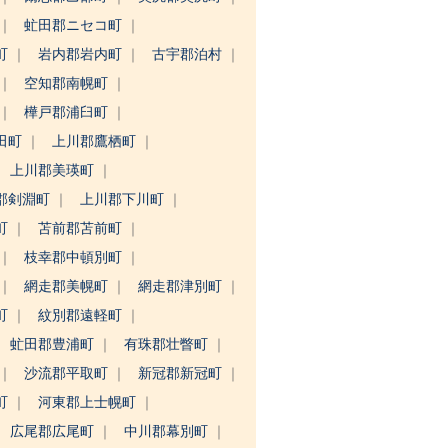
虻田郡ニセコ町
町
岩内郡岩内町
古宇郡泊村
空知郡南幌町
樺戸郡浦臼町
田町
上川郡鷹栖町
上川郡美瑛町
郡剣淵町
上川郡下川町
町
苫前郡苫前町
枝幸郡中頓別町
網走郡美幌町
網走郡津別町
町
紋別郡遠軽町
虻田郡豊浦町
有珠郡壮瞥町
沙流郡平取町
新冠郡新冠町
町
河東郡上士幌町
広尾郡広尾町
中川郡幕別町