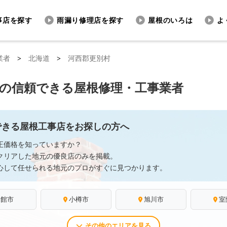
事店を探す
雨漏り修理店を探す
屋根のいろは
よ
業者
>
北海道
>
河西郡更別村
の信頼できる屋根修理・工事業者
できる屋根工事店をお探しの方へ
正価格を知っていますか？
クリアした地元の優良店のみを掲載。
心して任せられる地元のプロがすぐに見つかります。
函館市
小樽市
旭川市
室
その他のエリアを見る