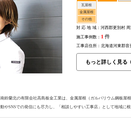
瓦屋根
金属屋根
その他
対応地域
：河西郡更別村 周
1
件
施工事例数：
工事店住所：北海道河東郡音
もっと詳しく見る
町南鈴蘭北の有限会社高島板金工業は、金属屋根（ガルバリウム鋼板屋
動やSNSでの発信にも尽力し、「相談しやすい工事店」として地域に