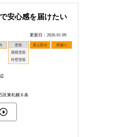
応で安心感を届けたい
更新日：2026.01.09
光
塗装
屋上防水
雨漏り
屋根塗装
外壁塗装
辺
石区東札幌６条