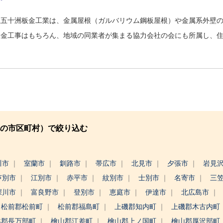
社五十洲板金工業は、金属屋根（ガルバリウム鋼板屋根）や金属系外壁
板金工事はもちろん、地域の同業者が集まる協力会社の会にも所属し、
の市区町村）で絞り込む
川市
室蘭市
釧路市
帯広市
北見市
夕張市
岩見
芦別市
江別市
赤平市
紋別市
士別市
名寄市
三
深川市
富良野市
登別市
恵庭市
伊達市
北広島市
松前郡松前町
松前郡福島町
上磯郡知内町
上磯郡木古内町
越郡長万部町
檜山郡江差町
檜山郡上ノ国町
檜山郡厚沢部町