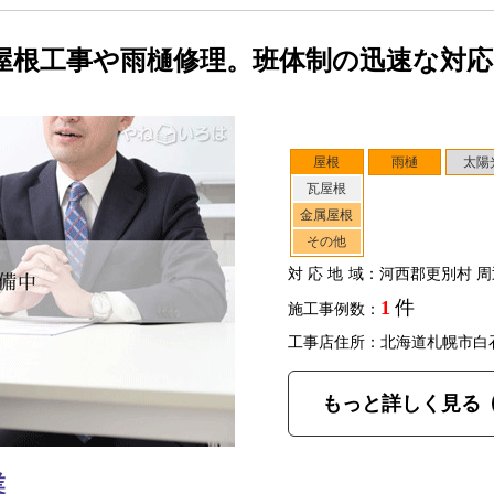
屋根工事や雨樋修理。班体制の迅速な対
屋根
雨樋
太陽
瓦屋根
金属屋根
その他
対応地域
：河西郡更別村 周
1
件
施工事例数：
工事店住所：北海道札幌市白
もっと詳しく見る
業