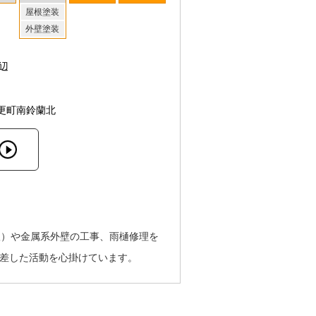
屋根塗装
外壁塗装
辺
更町南鈴蘭北
根）や金属系外壁の工事、雨樋修理を
根差した活動を心掛けています。