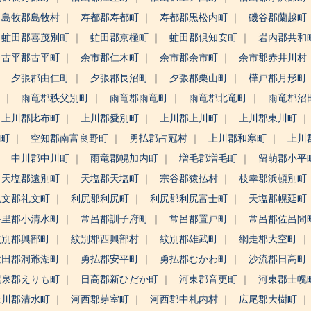
島牧郡島牧村
寿都郡寿都町
寿都郡黒松内町
磯谷郡蘭越町
虻田郡喜茂別町
虻田郡京極町
虻田郡倶知安町
岩内郡共和
古平郡古平町
余市郡仁木町
余市郡余市町
余市郡赤井川村
夕張郡由仁町
夕張郡長沼町
夕張郡栗山町
樺戸郡月形町
町
雨竜郡秩父別町
雨竜郡雨竜町
雨竜郡北竜町
雨竜郡沼
上川郡比布町
上川郡愛別町
上川郡上川町
上川郡東川町
野町
空知郡南富良野町
勇払郡占冠村
上川郡和寒町
上川
中川郡中川町
雨竜郡幌加内町
増毛郡増毛町
留萌郡小平
天塩郡遠別町
天塩郡天塩町
宗谷郡猿払村
枝幸郡浜頓別町
礼文郡礼文町
利尻郡利尻町
利尻郡利尻富士町
天塩郡幌延町
斜里郡小清水町
常呂郡訓子府町
常呂郡置戸町
常呂郡佐呂間
紋別郡興部町
紋別郡西興部村
紋別郡雄武町
網走郡大空町
虻田郡洞爺湖町
勇払郡安平町
勇払郡むかわ町
沙流郡日高町
幌泉郡えりも町
日高郡新ひだか町
河東郡音更町
河東郡士幌
上川郡清水町
河西郡芽室町
河西郡中札内村
広尾郡大樹町