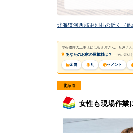
北海道河西郡更別村の近く（他
屋根修理の工事店には板金屋さん、瓦屋さん
あなたのお家の屋根材は？
― その素材
金属
瓦
セメント
北海道
女性も現場作業