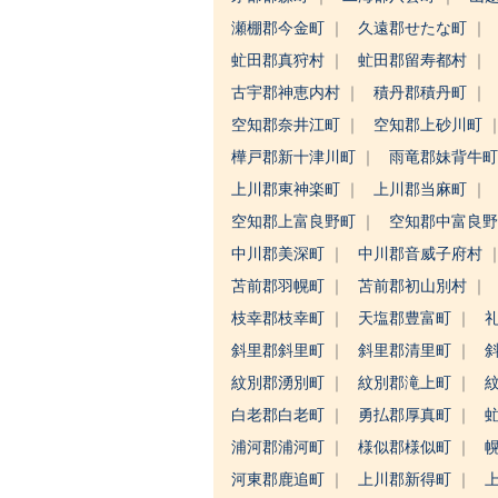
瀬棚郡今金町
久遠郡せたな町
虻田郡真狩村
虻田郡留寿都村
古宇郡神恵内村
積丹郡積丹町
空知郡奈井江町
空知郡上砂川町
樺戸郡新十津川町
雨竜郡妹背牛
上川郡東神楽町
上川郡当麻町
空知郡上富良野町
空知郡中富良
中川郡美深町
中川郡音威子府村
苫前郡羽幌町
苫前郡初山別村
枝幸郡枝幸町
天塩郡豊富町
斜里郡斜里町
斜里郡清里町
紋別郡湧別町
紋別郡滝上町
白老郡白老町
勇払郡厚真町
浦河郡浦河町
様似郡様似町
河東郡鹿追町
上川郡新得町