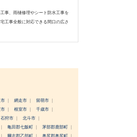
の工事、雨樋修理やシート防水工事を
住宅工事全般に対応できる間口の広さ
沢市
網走市
留萌市
笠市
根室市
千歳市
石狩市
北斗市
亀田郡七飯町
茅部郡鹿部町
爾志郡乙部町
奥尻郡奥尻町