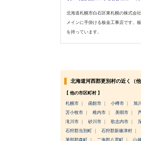
北海道札幌市白石区東札幌の株式会
メインに手掛ける板金工事店です。
を持っています。
北海道河西郡更別村の近く（他
【 他の市区町村 】
札幌市
函館市
小樽市
旭
苫小牧市
稚内市
美唄市
滝川市
砂川市
歌志内市
石狩郡当別町
石狩郡新篠津村
茅部郡森町
二海郡八雲町
山