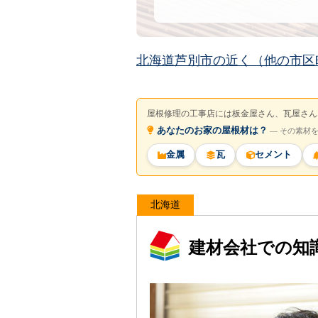
北海道芦別市の近く（他の市区
屋根修理の工事店には板金屋さん、瓦屋さん
あなたのお家の屋根材は？
― その素材
金属
瓦
セメント
北海道
建材会社での知