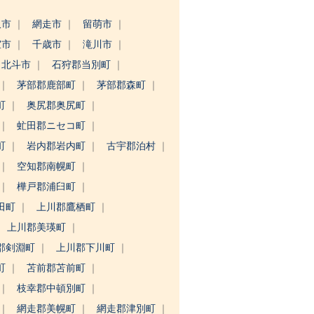
沢市
網走市
留萌市
室市
千歳市
滝川市
北斗市
石狩郡当別町
茅部郡鹿部町
茅部郡森町
町
奥尻郡奥尻町
虻田郡ニセコ町
町
岩内郡岩内町
古宇郡泊村
空知郡南幌町
樺戸郡浦臼町
田町
上川郡鷹栖町
上川郡美瑛町
郡剣淵町
上川郡下川町
町
苫前郡苫前町
枝幸郡中頓別町
網走郡美幌町
網走郡津別町