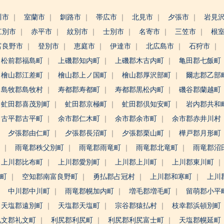
川市
室蘭市
釧路市
帯広市
北見市
夕張市
岩見
江別市
赤平市
紋別市
士別市
名寄市
三笠市
根
富良野市
登別市
恵庭市
伊達市
北広島市
石狩市
松前郡福島町
上磯郡知内町
上磯郡木古内町
亀田郡七飯町
檜山郡江差町
檜山郡上ノ国町
檜山郡厚沢部町
爾志郡乙部
島牧郡島牧村
寿都郡寿都町
寿都郡黒松内町
磯谷郡蘭越町
虻田郡喜茂別町
虻田郡京極町
虻田郡倶知安町
岩内郡共和
古平郡古平町
余市郡仁木町
余市郡余市町
余市郡赤井川村
夕張郡由仁町
夕張郡長沼町
夕張郡栗山町
樺戸郡月形町
町
雨竜郡秩父別町
雨竜郡雨竜町
雨竜郡北竜町
雨竜郡沼
上川郡比布町
上川郡愛別町
上川郡上川町
上川郡東川町
野町
空知郡南富良野町
勇払郡占冠村
上川郡和寒町
上川
中川郡中川町
雨竜郡幌加内町
増毛郡増毛町
留萌郡小平
天塩郡遠別町
天塩郡天塩町
宗谷郡猿払村
枝幸郡浜頓別町
礼文郡礼文町
利尻郡利尻町
利尻郡利尻富士町
天塩郡幌延町