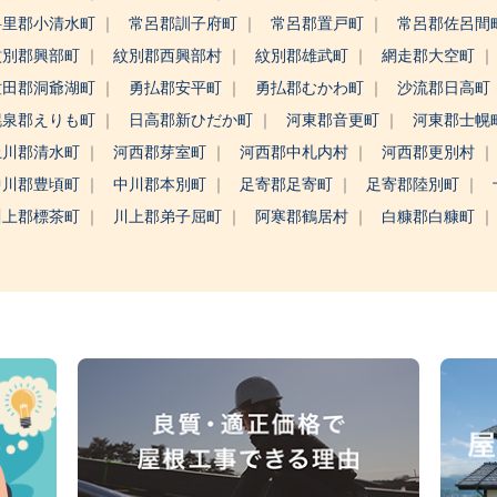
斜里郡小清水町
常呂郡訓子府町
常呂郡置戸町
常呂郡佐呂間
紋別郡興部町
紋別郡西興部村
紋別郡雄武町
網走郡大空町
虻田郡洞爺湖町
勇払郡安平町
勇払郡むかわ町
沙流郡日高町
幌泉郡えりも町
日高郡新ひだか町
河東郡音更町
河東郡士幌
上川郡清水町
河西郡芽室町
河西郡中札内村
河西郡更別村
中川郡豊頃町
中川郡本別町
足寄郡足寄町
足寄郡陸別町
川上郡標茶町
川上郡弟子屈町
阿寒郡鶴居村
白糠郡白糠町