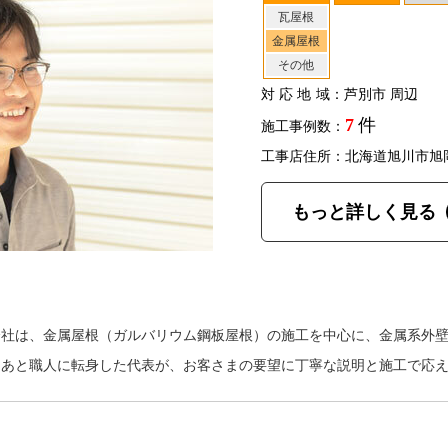
瓦屋根
金属屋根
その他
対応地域
：芦別市 周辺
7
件
施工事例数：
工事店住所：北海道旭川市旭
もっと詳しく見る
会社は、金属屋根（ガルバリウム鋼板屋根）の施工を中心に、金属系外
たあと職人に転身した代表が、お客さまの要望に丁寧な説明と施工で応