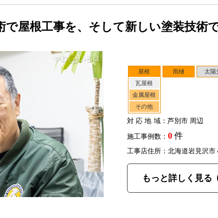
術で屋根工事を、そして新しい塗装技術
屋根
雨樋
太陽
瓦屋根
金属屋根
その他
対応地域
：芦別市 周辺
0
件
施工事例数：
工事店住所：北海道岩見沢市
もっと詳しく見る