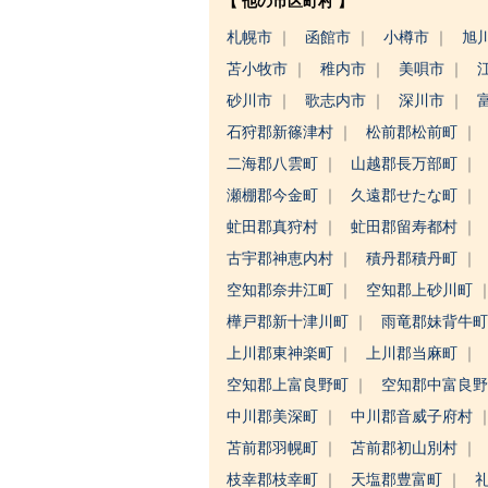
【 他の市区町村 】
札幌市
函館市
小樽市
旭
苫小牧市
稚内市
美唄市
砂川市
歌志内市
深川市
石狩郡新篠津村
松前郡松前町
二海郡八雲町
山越郡長万部町
瀬棚郡今金町
久遠郡せたな町
虻田郡真狩村
虻田郡留寿都村
古宇郡神恵内村
積丹郡積丹町
空知郡奈井江町
空知郡上砂川町
樺戸郡新十津川町
雨竜郡妹背牛
上川郡東神楽町
上川郡当麻町
空知郡上富良野町
空知郡中富良
中川郡美深町
中川郡音威子府村
苫前郡羽幌町
苫前郡初山別村
枝幸郡枝幸町
天塩郡豊富町