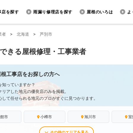
事店を探す
雨漏り修理店を探す
屋根のいろは
よ
業者
>
北海道
>
芦別市
頼できる屋根修理・工事業者
屋根工事店をお探しの方へ
を知っていますか？
クリアした地元の優良店のみを掲載。
心して任せられる地元のプロがすぐに見つかります。
函館市
小樽市
旭川市
室
その他のエリアを見る