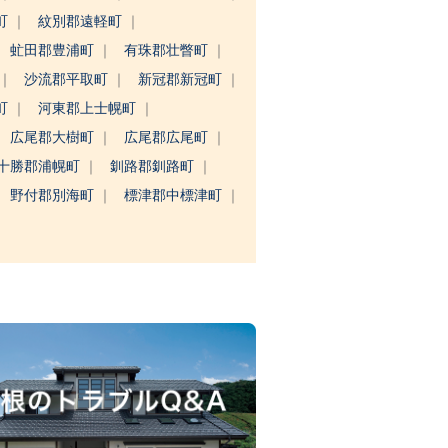
町
紋別郡遠軽町
虻田郡豊浦町
有珠郡壮瞥町
沙流郡平取町
新冠郡新冠町
町
河東郡上士幌町
広尾郡大樹町
広尾郡広尾町
十勝郡浦幌町
釧路郡釧路町
野付郡別海町
標津郡中標津町