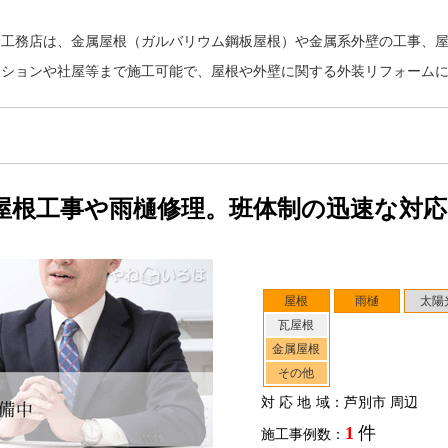
橋工務店は、金属屋根（ガルバリウム鋼板屋根）や金属系外壁の工事、
ンションや社屋等まで施工可能で、屋根や外壁に関する外装リフォーム
屋根工事や雨樋修理。班体制の迅速な対
屋根
雨樋
太陽
瓦屋根
金属屋根
その他
対応地域
：芦別市 周辺
1
件
施工事例数：