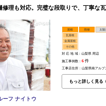
樋修理も対応。完璧な段取りで、丁寧な
屋根
雨樋
太陽
瓦屋根
金属屋根
その他
対応地域
：山梨県 周辺
6
件
施工事例数：
工事店住所：山梨県南アルプ
もっと詳しく見る
ルーフ ナイトウ