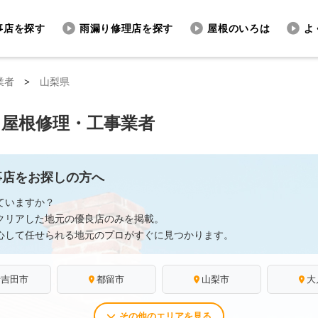
事店を探す
雨漏り修理店を探す
屋根のいろは
よ
業者
>
山梨県
る屋根修理・工事業者
事店をお探しの方へ
ていますか？
クリアした地元の優良店のみを掲載。
心して任せられる地元のプロがすぐに見つかります。
士吉田市
都留市
山梨市
大
その他のエリアを見る