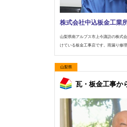
株式会社中込板金工業
山梨県南アルプス市上今諏訪の株式
けている板金工事店です。雨漏り修
山梨県
瓦・板金工事か