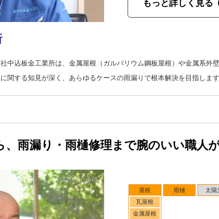
もっと詳しく見る
所
会社中込板金工業所は、金属屋根（ガルバリウム鋼板屋根）や金属系外
理に関する知見が深く、あらゆるケースの雨漏りで根本解決を目指しま
ら、雨漏り・雨樋修理まで腕のいい職人
屋根
雨樋
太陽
瓦屋根
金属屋根