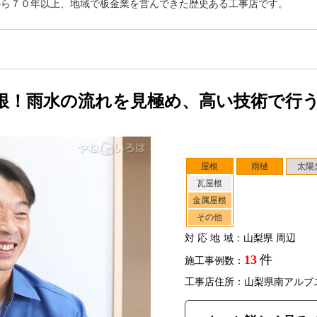
から７０年以上、地域で板金業を営んできた歴史ある工事店です。
根！雨水の流れを見極め、高い技術で行
屋根
雨樋
太陽
瓦屋根
金属屋根
その他
対応地域
：山梨県 周辺
13
件
施工事例数：
工事店住所：山梨県南アルプ