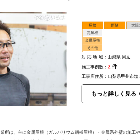
屋根
雨樋
太陽
瓦屋根
金属屋根
その他
対応地域
：山梨県 周辺
2
件
施工事例数：
工事店住所：山梨県甲州市塩
もっと詳しく見る
工業所は、主に金属屋根（ガルバリウム鋼板屋根）・金属系外壁の施工