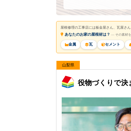
屋根修理の工事店には板金屋さん、瓦屋さん
あなたのお家の屋根材は？
― その素材
金属
瓦
セメント
山梨県
役物づくりで決