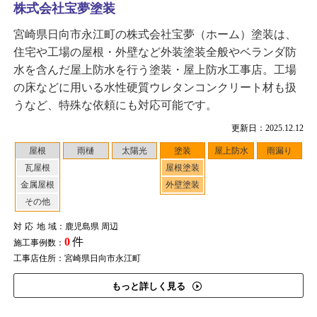
株式会社宝夢塗装
宮崎県日向市永江町の株式会社宝夢（ホーム）塗装は、
住宅や工場の屋根・外壁など外装塗装全般やベランダ防
水を含んだ屋上防水を行う塗装・屋上防水工事店。工場
の床などに用いる水性硬質ウレタンコンクリート材も扱
うなど、特殊な依頼にも対応可能です。
更新日：2025.12.12
屋根
雨樋
太陽光
塗装
屋上防水
雨漏り
瓦屋根
屋根塗装
金属屋根
外壁塗装
その他
対応地域
：鹿児島県 周辺
0
件
施工事例数：
工事店住所：宮崎県日向市永江町
もっと詳しく見る