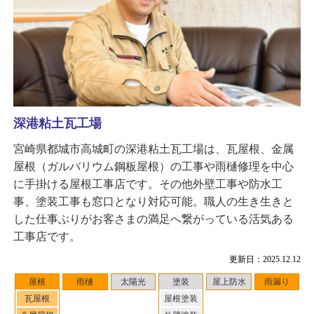
深港粘土瓦工場
宮崎県都城市高城町の深港粘土瓦工場は、瓦屋根、金属
屋根（ガルバリウム鋼板屋根）の工事や雨樋修理を中心
に手掛ける屋根工事店です。その他外壁工事や防水工
事、塗装工事も窓口となり対応可能。職人の生き生きと
した仕事ぶりがお客さまの満足へ繋がっている活気ある
工事店です。
更新日：2025.12.12
屋根
雨樋
太陽光
塗装
屋上防水
雨漏り
瓦屋根
屋根塗装