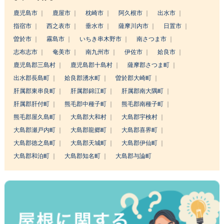
鹿児島市
鹿屋市
枕崎市
阿久根市
出水市
指宿市
西之表市
垂水市
薩摩川内市
日置市
曽於市
霧島市
いちき串木野市
南さつま市
志布志市
奄美市
南九州市
伊佐市
姶良市
鹿児島郡三島村
鹿児島郡十島村
薩摩郡さつま町
出水郡長島町
姶良郡湧水町
曽於郡大崎町
肝属郡東串良町
肝属郡錦江町
肝属郡南大隅町
肝属郡肝付町
熊毛郡中種子町
熊毛郡南種子町
熊毛郡屋久島町
大島郡大和村
大島郡宇検村
大島郡瀬戸内町
大島郡龍郷町
大島郡喜界町
大島郡徳之島町
大島郡天城町
大島郡伊仙町
大島郡和泊町
大島郡知名町
大島郡与論町