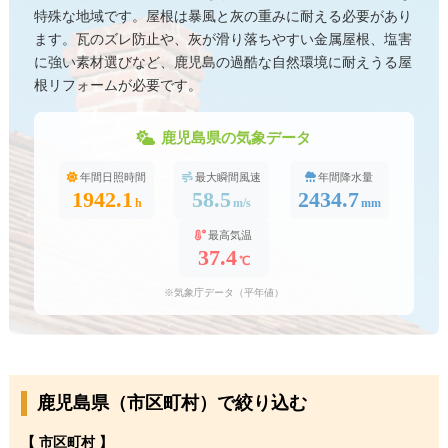
特殊な地域です。屋根は暴風と灰の重みに耐える必要があり
ます。瓦のズレ防止や、灰が滑り落ちやすい金属屋根、塩害
に強い素材選びなど、鹿児島の過酷な自然環境に耐えうる屋
根リフォームが必要です。
鹿児島県の気象データ
年間日照時間
最大瞬間風速
年間降水量
1942.1
58.5
2434.7
h
m/s
mm
最高気温
37.4
℃
※気象庁データ（平年値）
鹿児島県（市区町村）で絞り込む
【 市区町村 】