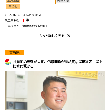
金属屋根
外壁塗装
その他
対応地域
：鹿児島県 周辺
1
件
施工事例数：
工事店住所：宮崎県都城市中原町
もっと詳しく見る
宮崎県
社員間の尊敬が大事。信頼関係が高品質な屋根塗装・屋上
防水に繋がる