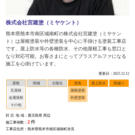
株式会社宮建塗（ミヤケント）
熊本県熊本市南区城南町の株式会社宮建塗（ミヤケン
ト）は屋根塗装や外壁塗装を中心に手掛ける塗装工事店
です。屋上防水等の各種防水、その他屋根工事も窓口と
なり対応可能。お客さまにとってプラスアルファになる
施工を心掛けています。
更新日：2025.12.12
屋根
雨樋
太陽光
塗装
屋上防水
雨漏り
瓦屋根
屋根塗装
金属屋根
外壁塗装
その他
対応地域
：鹿児島県 周辺
2
件
施工事例数：
工事店住所：熊本県熊本市南区城南町赤見