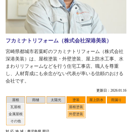
フカミナトリフォーム（株式会社深港美装）
宮崎県都城市若葉町のフカミナトリフォーム（株式会社
深港美装）は、屋根塗装・外壁塗装、屋上防水工事、水
まわりリフォームなどを行う住宅工事店。職人を尊重
し、人材育成にも余念がない代表が率いる信頼のおける
会社です。
更新日：2026.01.16
屋根
雨樋
太陽光
塗装
屋上防水
雨漏り
瓦屋根
屋根塗装
金属屋根
外壁塗装
その他
対応地域
：鹿児島県 周辺