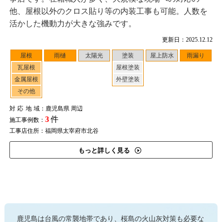
他、屋根以外のクロス貼り等の内装工事も可能。人数を
活かした機動力が大きな強みです。
更新日：2025.12.12
屋根
雨樋
太陽光
塗装
屋上防水
雨漏り
瓦屋根
屋根塗装
金属屋根
外壁塗装
その他
対応地域
：鹿児島県 周辺
3
件
施工事例数：
工事店住所：福岡県太宰府市北谷
もっと詳しく見る
鹿児島は台風の常襲地帯であり、桜島の火山灰対策も必要な