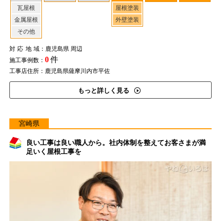
瓦屋根
屋根塗装
金属屋根
外壁塗装
その他
対応地域
：鹿児島県 周辺
0
件
施工事例数：
工事店住所：鹿児島県薩摩川内市平佐
もっと詳しく見る
宮崎県
良い工事は良い職人から。社内体制を整えてお客さまが満
足いく屋根工事を