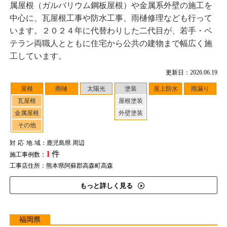
属屋根（ガルバリウム鋼板屋根）や金属系外壁の施工を
中心に、瓦屋根工事や防水工事、雨樋修理なども行って
います。２０２４年に代替わりした二代目が、若手・ベ
テラン両職人とともに住宅から公共の建物まで幅広く施
工しています。
更新日：2026.06.19
屋根
雨樋
太陽光
塗装
屋上防水
雨漏り
瓦屋根
屋根塗装
金属屋根
外壁塗装
その他
対応地域
：鹿児島県 周辺
1
件
施工事例数：
工事店住所：熊本県阿蘇郡高森町高森
もっと詳しく見る
福岡県