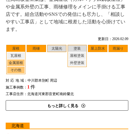
や金属系外壁の工事、雨樋修理をメインに手掛ける工事
店です。組合活動やSNSでの発信にも尽力し、「相談し
やすい工事店」として地域に根差した活動を心掛けてい
ます。
更新日：2026.02.09
屋根
雨樋
太陽光
塗装
屋上防水
雨漏り
瓦屋根
屋根塗装
金属屋根
外壁塗装
その他
対応地域
：中川郡本別町 周辺
1
件
施工事例数：
工事店住所：北海道河東郡音更町南鈴蘭北
もっと詳しく見る
北海道