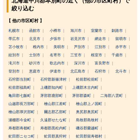
北海道中川郡本別町の近く（他の市区町村）で
絞り込む
【 他の市区町村 】
札幌市
函館市
小樽市
旭川市
室蘭市
釧路市
帯広市
北見市
夕張市
岩見沢市
網走市
留萌市
苫小牧市
稚内市
美唄市
芦別市
江別市
赤平市
紋別市
士別市
名寄市
三笠市
根室市
千歳市
滝川市
砂川市
歌志内市
深川市
富良野市
登別市
恵庭市
伊達市
北広島市
石狩市
北斗市
石狩郡当別町
石狩郡新篠津村
松前郡松前町
松前郡福島町
上磯郡知内町
上磯郡木古内町
亀田郡七飯町
茅部郡鹿部町
茅部郡森町
二海郡八雲町
山越郡長万部町
檜山郡江差町
檜山郡上ノ国町
檜山郡厚沢部町
爾志郡乙部町
奥尻郡奥尻町
瀬棚郡今金町
久遠郡せたな町
島牧郡島牧村
寿都郡寿都町
寿都郡黒松内町
磯谷郡蘭越町
虻田郡ニセコ町
虻田郡真狩村
虻田郡留寿都村