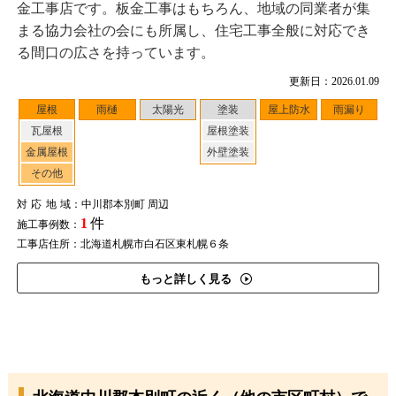
金工事店です。板金工事はもちろん、地域の同業者が集
まる協力会社の会にも所属し、住宅工事全般に対応でき
る間口の広さを持っています。
更新日：2026.01.09
屋根
雨樋
太陽光
塗装
屋上防水
雨漏り
瓦屋根
屋根塗装
金属屋根
外壁塗装
その他
対応地域
：中川郡本別町 周辺
1
件
施工事例数：
工事店住所：北海道札幌市白石区東札幌６条
もっと詳しく見る