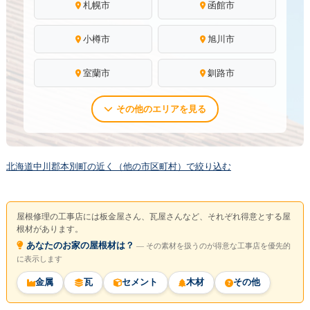
札幌市
函館市
小樽市
旭川市
室蘭市
釧路市
その他のエリアを見る
北海道中川郡本別町の近く（他の市区町村）で絞り込む
屋根修理の工事店には板金屋さん、瓦屋さんなど、それぞれ得意とする屋
根材があります。
あなたのお家の屋根材は？
― その素材を扱うのが得意な工事店を優先的
に表示します
金属
瓦
セメント
木材
その他