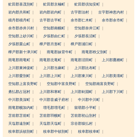
虻田郡喜茂別町
虻田郡京極町
虻田郡倶知安町
岩内郡共和町
岩内郡岩内町
古宇郡泊村
古宇郡神恵内村
積丹郡積丹町
古平郡古平町
余市郡仁木町
余市郡余市町
余市郡赤井川村
空知郡南幌町
空知郡奈井江町
空知郡上砂川町
夕張郡由仁町
夕張郡長沼町
夕張郡栗山町
樺戸郡月形町
樺戸郡浦臼町
樺戸郡新十津川町
雨竜郡妹背牛町
雨竜郡秩父別町
雨竜郡雨竜町
雨竜郡北竜町
雨竜郡沼田町
上川郡鷹栖町
上川郡東神楽町
上川郡当麻町
上川郡比布町
上川郡愛別町
上川郡上川町
上川郡東川町
上川郡美瑛町
空知郡上富良野町
空知郡中富良野町
空知郡南富良野町
勇払郡占冠村
上川郡和寒町
上川郡剣淵町
上川郡下川町
中川郡美深町
中川郡音威子府村
中川郡中川町
雨竜郡幌加内町
増毛郡増毛町
留萌郡小平町
苫前郡苫前町
苫前郡羽幌町
苫前郡初山別村
天塩郡遠別町
天塩郡天塩町
宗谷郡猿払村
枝幸郡浜頓別町
枝幸郡中頓別町
枝幸郡枝幸町