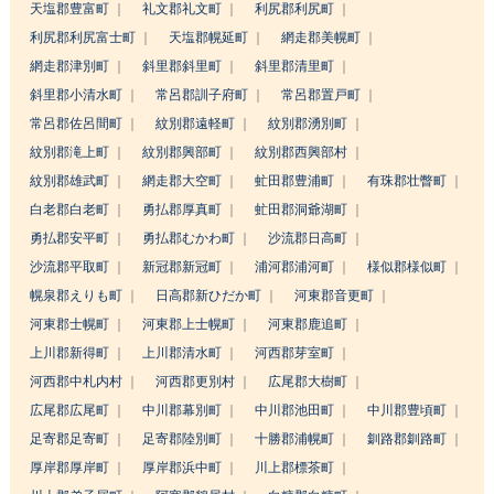
天塩郡豊富町
礼文郡礼文町
利尻郡利尻町
利尻郡利尻富士町
天塩郡幌延町
網走郡美幌町
網走郡津別町
斜里郡斜里町
斜里郡清里町
斜里郡小清水町
常呂郡訓子府町
常呂郡置戸町
常呂郡佐呂間町
紋別郡遠軽町
紋別郡湧別町
紋別郡滝上町
紋別郡興部町
紋別郡西興部村
紋別郡雄武町
網走郡大空町
虻田郡豊浦町
有珠郡壮瞥町
白老郡白老町
勇払郡厚真町
虻田郡洞爺湖町
勇払郡安平町
勇払郡むかわ町
沙流郡日高町
沙流郡平取町
新冠郡新冠町
浦河郡浦河町
様似郡様似町
幌泉郡えりも町
日高郡新ひだか町
河東郡音更町
河東郡士幌町
河東郡上士幌町
河東郡鹿追町
上川郡新得町
上川郡清水町
河西郡芽室町
河西郡中札内村
河西郡更別村
広尾郡大樹町
広尾郡広尾町
中川郡幕別町
中川郡池田町
中川郡豊頃町
足寄郡足寄町
足寄郡陸別町
十勝郡浦幌町
釧路郡釧路町
厚岸郡厚岸町
厚岸郡浜中町
川上郡標茶町