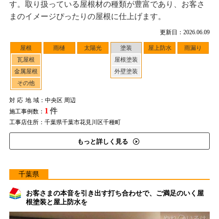
す。取り扱っている屋根材の種類が豊富であり、お客さ
まのイメージぴったりの屋根に仕上げます。
更新日：2026.06.09
屋根
雨樋
太陽光
塗装
屋上防水
雨漏り
瓦屋根
屋根塗装
金属屋根
外壁塗装
その他
対応地域
：中央区 周辺
1
件
施工事例数：
工事店住所：千葉県千葉市花見川区千種町
もっと詳しく見る
千葉県
お客さまの本音を引き出す打ち合わせで、ご満足のいく屋
根塗装と屋上防水を