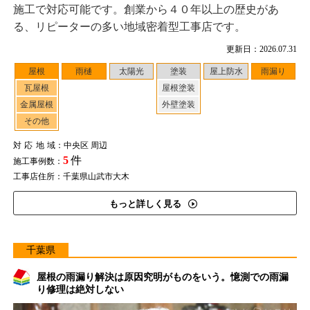
施工で対応可能です。創業から４０年以上の歴史があ
る、リピーターの多い地域密着型工事店です。
更新日：2026.07.31
屋根
雨樋
太陽光
塗装
屋上防水
雨漏り
瓦屋根
屋根塗装
金属屋根
外壁塗装
その他
対応地域
：中央区 周辺
5
件
施工事例数：
工事店住所：千葉県山武市大木
もっと詳しく見る
千葉県
屋根の雨漏り解決は原因究明がものをいう。憶測での雨漏
り修理は絶対しない