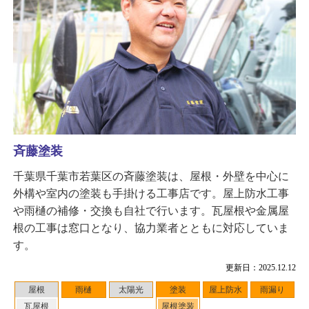
斉藤塗装
千葉県千葉市若葉区の斉藤塗装は、屋根・外壁を中心に
外構や室内の塗装も手掛ける工事店です。屋上防水工事
や雨樋の補修・交換も自社で行います。瓦屋根や金属屋
根の工事は窓口となり、協力業者とともに対応していま
す。
更新日：2025.12.12
屋根
雨樋
太陽光
塗装
屋上防水
雨漏り
瓦屋根
屋根塗装