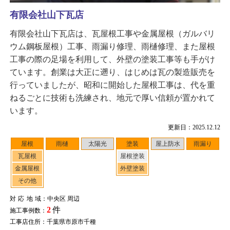
有限会社山下瓦店
有限会社山下瓦店は、瓦屋根工事や金属屋根（ガルバリ
ウム鋼板屋根）工事、雨漏り修理、雨樋修理、また屋根
工事の際の足場を利用して、外壁の塗装工事等も手がけ
ています。創業は大正に遡り、はじめは瓦の製造販売を
行っていましたが、昭和に開始した屋根工事は、代を重
ねるごとに技術も洗練され、地元で厚い信頼が置かれて
います。
更新日：2025.12.12
屋根
雨樋
太陽光
塗装
屋上防水
雨漏り
瓦屋根
屋根塗装
金属屋根
外壁塗装
その他
対応地域
：中央区 周辺
2
件
施工事例数：
工事店住所：千葉県市原市千種