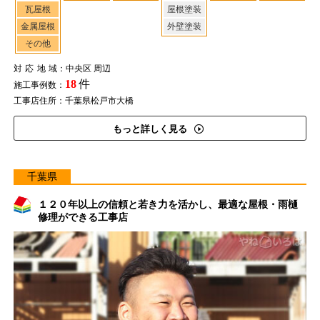
瓦屋根
屋根塗装
金属屋根
外壁塗装
その他
対応地域
：中央区 周辺
18
件
施工事例数：
工事店住所：千葉県松戸市大橋
もっと詳しく見る
千葉県
１２０年以上の信頼と若き力を活かし、最適な屋根・雨樋
修理ができる工事店