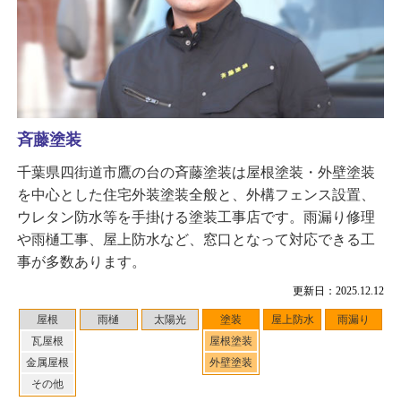
斉藤塗装
千葉県四街道市鷹の台の斉藤塗装は屋根塗装・外壁塗装
を中心とした住宅外装塗装全般と、外構フェンス設置、
ウレタン防水等を手掛ける塗装工事店です。雨漏り修理
や雨樋工事、屋上防水など、窓口となって対応できる工
事が多数あります。
更新日：2025.12.12
屋根
雨樋
太陽光
塗装
屋上防水
雨漏り
瓦屋根
屋根塗装
金属屋根
外壁塗装
その他