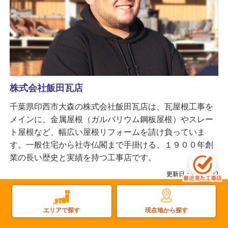
株式会社飯田瓦店
千葉県印西市大森の株式会社飯田瓦店は、瓦屋根工事を
メインに、金属屋根（ガルバリウム鋼板屋根）やスレー
ト屋根など、幅広い屋根リフォームを請け負っていま
す。一般住宅から社寺仏閣まで手掛ける、１９００年創
業の長い歴史と実績を持つ工事店です。
更新日：2025.12.12
屋根
雨樋
太陽光
塗装
屋上防水
雨漏り
瓦屋根
屋根塗装
現在地から探す
エリアで探す
金属屋根
外壁塗装
その他