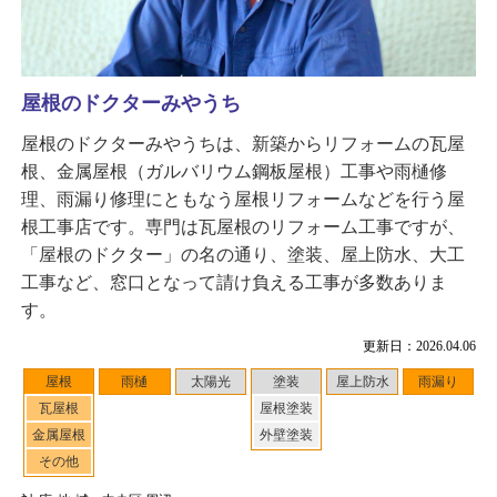
屋根のドクターみやうち
屋根のドクターみやうちは、新築からリフォームの瓦屋
根、金属屋根（ガルバリウム鋼板屋根）工事や雨樋修
理、雨漏り修理にともなう屋根リフォームなどを行う屋
根工事店です。専門は瓦屋根のリフォーム工事ですが、
「屋根のドクター」の名の通り、塗装、屋上防水、大工
工事など、窓口となって請け負える工事が多数ありま
す。
更新日：2026.04.06
屋根
雨樋
太陽光
塗装
屋上防水
雨漏り
瓦屋根
屋根塗装
金属屋根
外壁塗装
その他