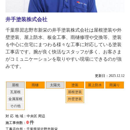
井手塗装株式会社
千葉県習志野市新栄の井手塗装株式会社は屋根塗装や外
壁塗装、屋上防水、板金工事、雨樋修理や交換等、塗装
を中心に住宅にまつわる様々な工事に対応している塗装
工事店です。腕が良く快活なスタッフが多く、お客さま
がコミュニケーションを取りやすい現場にできるのが強
みです。
更新日：2025.12.12
屋根
雨樋
太陽光
塗装
屋上防水
雨漏り
瓦屋根
屋根塗装
金属屋根
外壁塗装
その他
対応地域
：中央区 周辺
0
件
施工事例数：
工事店住所：千葉県習志野市新栄