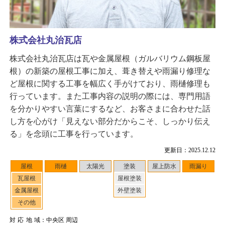
株式会社丸治瓦店
株式会社丸治瓦店は瓦や金属屋根（ガルバリウム鋼板屋
根）の新築の屋根工事に加え、葺き替えや雨漏り修理な
ど屋根に関する工事を幅広く手がけており、雨樋修理も
行っています。また工事内容の説明の際には、専門用語
を分かりやすい言葉にするなど、お客さまに合わせた話
し方を心がけ「見えない部分だからこそ、しっかり伝え
る」を念頭に工事を行っています。
更新日：2025.12.12
屋根
雨樋
太陽光
塗装
屋上防水
雨漏り
瓦屋根
屋根塗装
金属屋根
外壁塗装
その他
対応地域
：中央区 周辺