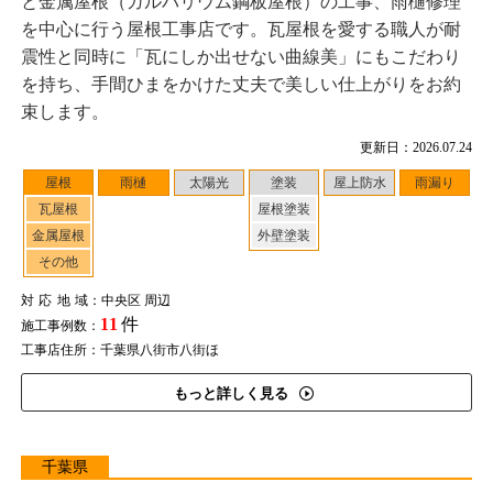
と金属屋根（ガルバリウム鋼板屋根）の工事、雨樋修理
を中心に行う屋根工事店です。瓦屋根を愛する職人が耐
震性と同時に「瓦にしか出せない曲線美」にもこだわり
を持ち、手間ひまをかけた丈夫で美しい仕上がりをお約
束します。
更新日：2026.07.24
屋根
雨樋
太陽光
塗装
屋上防水
雨漏り
瓦屋根
屋根塗装
金属屋根
外壁塗装
その他
対応地域
：中央区 周辺
11
件
施工事例数：
工事店住所：千葉県八街市八街ほ
もっと詳しく見る
千葉県