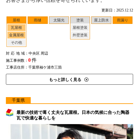
お客さまから厚い信頼を寄せられています。
更新日：2025.12.12
屋根
雨樋
太陽光
塗装
屋上防水
雨漏り
瓦屋根
屋根塗装
金属屋根
外壁塗装
その他
対応地域
：中央区 周辺
0
件
施工事例数：
工事店住所：千葉県袖ケ浦市三箇
もっと詳しく見る
千葉県
最新の技術で葺く丈夫な瓦屋根。日本の気候に合った陶器
瓦で快適な暮らしを