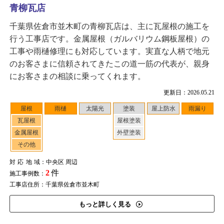
青柳瓦店
千葉県佐倉市並木町の青柳瓦店は、主に瓦屋根の施工を
行う工事店です。金属屋根（ガルバリウム鋼板屋根）の
工事や雨樋修理にも対応しています。実直な人柄で地元
のお客さまに信頼されてきたこの道一筋の代表が、親身
にお客さまの相談に乗ってくれます。
更新日：2026.05.21
屋根
雨樋
太陽光
塗装
屋上防水
雨漏り
瓦屋根
屋根塗装
金属屋根
外壁塗装
その他
対応地域
：中央区 周辺
2
件
施工事例数：
工事店住所：千葉県佐倉市並木町
もっと詳しく見る