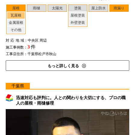
屋根
雨樋
太陽光
塗装
屋上防水
雨漏り
瓦屋根
屋根塗装
金属屋根
外壁塗装
その他
対応地域
：中央区 周辺
3
件
施工事例数：
工事店住所：千葉県松戸市秋山
もっと詳しく見る
千葉県
迅速対応も評判に。人との関わりを大切にする、プロの職
人の屋根・雨樋修理