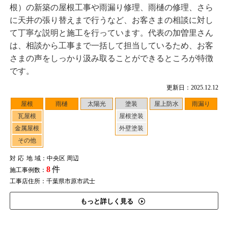
根）の新築の屋根工事や雨漏り修理、雨樋の修理、さら
に天井の張り替えまで行うなど、お客さまの相談に対し
て丁寧な説明と施工を行っています。代表の加曽里さん
は、相談から工事まで一括して担当しているため、お客
さまの声をしっかり汲み取ることができるところが特徴
です。
更新日：2025.12.12
屋根
雨樋
太陽光
塗装
屋上防水
雨漏り
瓦屋根
屋根塗装
金属屋根
外壁塗装
その他
対応地域
：中央区 周辺
8
件
施工事例数：
工事店住所：千葉県市原市武士
もっと詳しく見る