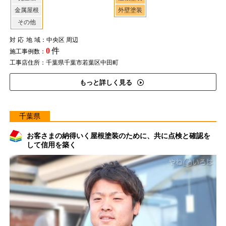
金属屋根
外壁塗装
その他
対応地域
：中央区 周辺
0
件
施工事例数：
工事店住所：千葉県千葉市若葉区中田町
もっと詳しく見る
千葉県
お客さまの納得いく屋根塗装のために、共に点検と確認を
して信用を築く