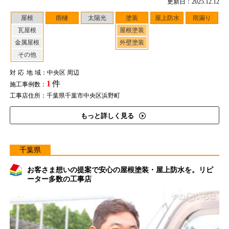
更新日：2025.12.12
屋根
雨樋
太陽光
塗装
屋上防水
雨漏り
瓦屋根
屋根塗装
金属屋根
外壁塗装
その他
対応地域
：中央区 周辺
1
件
施工事例数：
工事店住所：千葉県千葉市中央区浜野町
もっと詳しく見る
千葉県
お客さま想いの提案で安心の屋根塗装・屋上防水を。リピ
ーター多数の工事店