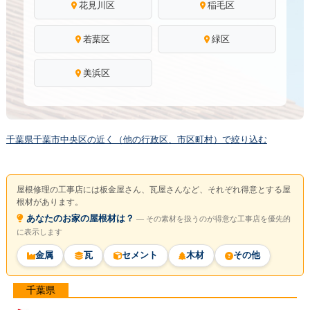
花見川区
稲毛区
若葉区
緑区
美浜区
千葉県千葉市中央区の近く（他の行政区、市区町村）で絞り込む
屋根修理の工事店には板金屋さん、瓦屋さんなど、それぞれ得意とする屋
根材があります。
あなたのお家の屋根材は？
― その素材を扱うのが得意な工事店を優先的
に表示します
金属
瓦
セメント
木材
その他
千葉県