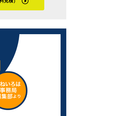
料見積）
料を、降雪地域であればまたそれに合った
さなことでも大丈夫なので、まずは一度ご
ています。また都心での施工は、道幅が狭
駐車場の確保など、近隣の迷惑にならない
une Times（フォーチューンタイム
客さまに郵送しています。そのおかげでお
の頂上部分にある鉄板の部材
、工事の話にも雰囲気良く入っていけるの
張りをする屋根のリフォーム方法
繋がりを大事にしながら人と人との付き合
て塗装した板状の屋根材。化粧スレート
られるエピソードでした。