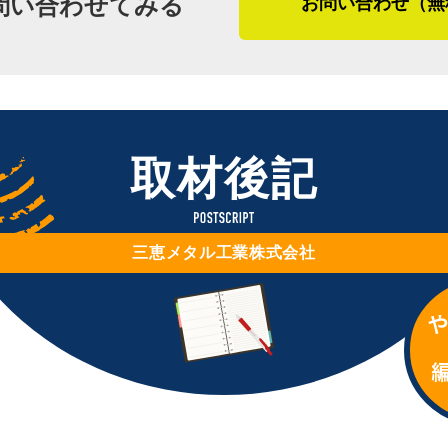
問い合わせてみる
お問い合わせ（無
海沿いであれば塩害に強い錆びにくい材
と、迷っていることがあれば、どんな小
材料を使うなど、特性に合わせて対応し
相談ください。お待ちしています」
く住宅間の距離も近いため、車の運転や
よう配慮していると教えてくれました。
三恵メタル工業では、もう１０年ほど「Fort
ズ）」というニュースレターを発行しお
取材後記
※１ 棟板金・・・スレートや金属屋根
客さまと会った時には会話が盛り上がり
※２ カバー工法・・・金属屋根の重ね
だとか。一度の工事で終わりではなく、
※３ コロニアル・・・セメントを固め
いを長くしていきたいという想いが感じ
三恵メタル工業株式会社
（２０２３年８月取材）