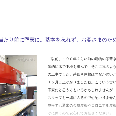
が個性であり、決まった正解はない。僕
Y12-AZG
工事店番号
然知らない業者が訪問してきて劣化を指
分自身の中で、自分なりのより良いもの
ります。プロが見れば工事が必要かどう
です。今、板金職人が減っている現状が
家に相談してほしいですね」
っと伝えて、若い人材を増やしていけた
築１５～２０年ほどのコロニアル（※３
当たり前に堅実に。基本を忘れず、お客さまのた
独立後はずっと「人を育てること」を意
し屋根全体を確認したところ、屋根材が
は思いやりで、お客さまに対してはもち
ため、カバー工法を提案しました。松木
気持ちを大切に仕事をするよう、日々ス
付き屋根材の２パターンで見積りを作成
「以前、１００年くらい前の建物の茅葺
「ここまでやって来られたのは人に恵ま
体的に木で下地を組んで、そこに瓦のよ
連絡などは欠かさないように心掛けてい
「提案の前に、いつも必ずお客さまとし
の工事でした。茅葺き屋根は勾配が強い
大事にして、工事にも若手の育成にも力
心配なこと、どんな屋根にしたいかなど
１ヶ月以上かかりましたね。こういう古
きの屋根材は耐久性もあり、天然の石な
不安だと思う方もいるかもしれませんが
ガルバリウム鋼板よりも熱くなりにくい
スタッフも一緒に入るので心配いりませ
トも必ず丁寧に説明しています」
屋根でも通常の金属屋根やコロニアル屋
ぐに伺うので安心してお任せください」