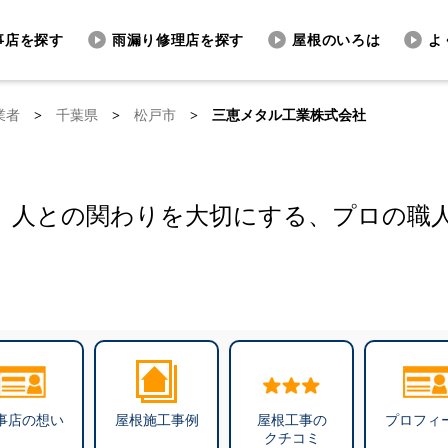
事店を探す
雨漏り修理店を探す
屋根のいろは
よ
業者
>
千葉県
>
松戸市
>
三恵メタル工業株式会社
。人との関わりを大切にする、プロの職
事店の想い
屋根施工事例
屋根工事の
プロフィ
クチコミ