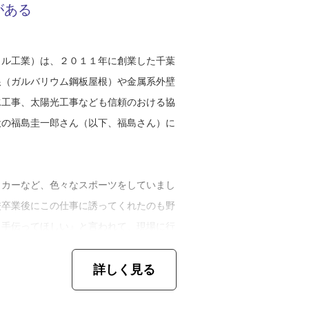
がある
タル工業）は、２０１１年に創業した千葉
根（ガルバリウム鋼板屋根）や金属系外壁
水工事、太陽光工事なども信頼のおける協
役の福島圭一郎さん（以下、福島さん）に
ッカーなど、色々なスポーツをしていまし
校卒業後にこの仕事に誘ってくれたのも野
ら手伝ってほしい』と言われて、現場に行
でに塗装や電気関係の仕事を経験していた
詳しく見る
での仕事に比べて作業が細かくて特殊な仕
すね。例えば雨漏りとか、お客さまの困り