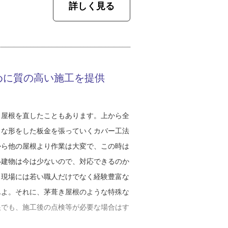
自身も人とはかなり違うと思いますよ。自
詳しく見る
摘されたから心配で…という連絡もよくあ
を追求していきたいという気持ちがあるん
かは一目瞭然なので、不安な時はまず専門
あるので、今後はこういう板金の魅力をも
らと思っています」
）の修理では、現地調査でドローンを使用
めに質の高い施工を提供
識してきたという福島さん。一番大事なの
剥離してすでに塗装ができない状態だった
ろん、関わる人すべてに対して思いやりの
さんは、ガルバリウム鋼板の屋根材と石粒
タッフに伝えているそうです。
。お客さまが選んだのは後者でした。
き屋根を直したこともあります。上から全
れたからだと思っています。常々、お礼の
うな形をした板金を張っていくカバー工法
ますね。これからも人との繋がりやご縁を
っかりお話します。気になっていることや
から他の屋根より作業は大変で、この時は
を尽くしていきたいです」
、細かいヒアリングが大事ですね。石粒付
い建物は今は少ないので、対応できるのか
ので光や熱を反射する力が強く、一般的な
、現場には若い職人だけでなく経験豊富な
んです。材料の特徴やメリット・デメリッ
んよ。それに、茅葺き屋根のような特殊な
根でも、施工後の点検等が必要な場合はす