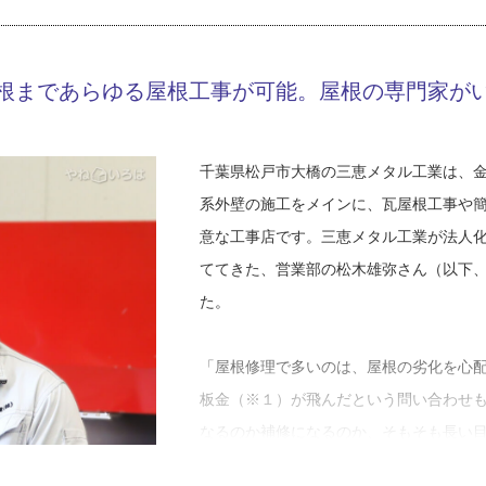
ごとを自分の施工で解決した時が一番嬉
修業期間は１０年ほど。６～７年目には
根まであらゆる屋根工事が可能。屋根の専門家が
応も多くなっていました。お客さまの喜
ちに、これからは自分がお客さまのとこ
うようになり、独立を考え始めたそうで
千葉県松戸市大橋の三恵メタル工業は、
系外壁の施工をメインに、瓦屋根工事や
板金の魅力について、福島さんは「どこ
意な工事店です。三恵メタル工業が法人
いところ」だと職人らしい言葉。例えば
ててきた、営業部の松木雄弥さん（以下
最終的な目的は同じですが、そこに辿り
た。
けるにしても、納め方や見栄えなど、人
あり、難しくもあると教えてくれました
「屋根修理で多いのは、屋根の劣化を心
板金（※１）が飛んだという問い合わせ
「機械じゃできない、人間の手でやるし
なるのか補修になるのか、そもそも長い
ば、三角形と一言で言っても、板金屋に
の方がメリットがあるのではないかなど