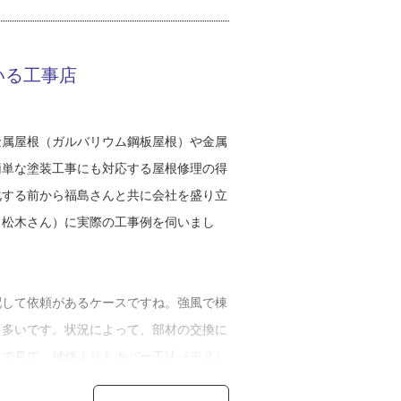
しかったです」
もう現場を任されていたため、お客さま対
いる工事店
ぶ姿を見たり感謝の声を直に聞いているう
ろに行って一からすべてを手掛けたいと思
す。
金属屋根（ガルバリウム鋼板屋根）や金属
簡単な塗装工事にも対応する屋根修理の得
まで突き詰めても、皆が合意する答えがな
化する前から福島さんと共に会社を盛り立
雨漏り修理なら、「雨漏りを直す」という
、松木さん）に実際の工事例を伺いまし
着くまでの過程は十人十色。板金を１つ付
によって全く違うのがおもしろいところで
。
配して依頼があるケースですね。強風で棟
も多いです。状況によって、部材の交換に
かないというのも板金の魅力ですね。例え
目で見て、補修よりもカバー工法（※２）
は色んな三角形の形があるんですよ。それ
、色々なパターンを説明します。最近は突