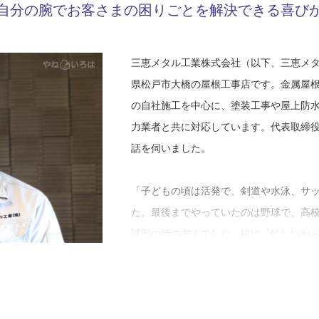
自分の腕でお客さまの困りごとを解決できる喜び
三恵メタル工業株式会社（以下、三恵メ
県松戸市大橋の屋根工事店です。金属屋
の自社施工を中心に、塗装工事や屋上防
力業者と共に対応しています。代表取締
話を伺いました。
「子どもの頃は活発で、剣道や水泳、サ
た。最後までやっていたのは野球で、高
球部の時の友人でした。彼に『忙しいか
ったのが最初のきっかけですね。それま
んですが、板金をやってみたら、それま
事だなと感じました。でも楽しかったで