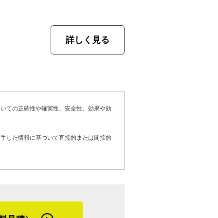
相談もあるそうです。瓦自体の破損があれ
喰も直していきます。漆喰は強い雨風で劣
検もあり、近くを通る際には事前にお客さ
場合もあるので、剥がれやすくなる築１５
詳しく見る
ターフォローも行っています。お客さま自
でしょう。
合も連絡すればすぐに駆け付けてくれるそ
の被害があった際には、地域にチラシを配
穴が開いたり、ずれた瓦の脇から水が侵入
いると教えてくれました。
いる場所を確認すれば、大抵屋根のどのあ
の雨漏り修理は、剥がれた棟を直すことが
ついての正確性や確実性、安全性、効果や効
る、雨漏りや金属屋根（ガルバリウム鋼板
劣化で伸び縮みした時に釘が抜けちゃっ
て屋根リフォーム・屋根修理を検討してい
釘で打つ人もいると思うけど、うちはもう
入手した情報に基づいて直接的または間接的
ージです。
ていますね」
信もありますが、うちの強みはそれだけで
した。松戸市は降雪など工事に影響するよ
分、特に人との付き合い方がしっかりして
すい地域だそう。ただ、三恵メタル工業は
思います。挨拶を欠かさない、時間や約束
あり、それぞれ地域特性が違うとのこと。
当たり前にやる会社です。困っているこ