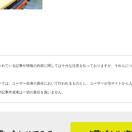
また、瓦屋根の漆喰が落ちてきたという
ば、まずはその交換や補修をしてから漆
屋根の種類を問わず完工後は定期的な点
化が進み、その結果雨漏りの原因になる
まに連絡して様子を見に伺うなどのアフ
年程度の建物は特に注意する必要がある
身で何か気になることがあれば、その場
うです。また大型台風や雹（ひょうう）
「瓦屋根の雨漏りは、谷が経年劣化して
布し、困っている方の相談も受け付けて
するケースが多いですね。室内の漏れて
たりが原因かはわかります。コロニアル
されている記事や情報の内容に関しては十分な注意を払っておりますが、それらに
最後に「やねいろは」をご覧になってい
多いかな。昔の家だと下地の木材が経年
屋根）の劣化でお困りのお客さま、そし
て、それで強風で飛ばされたり。今でも
いては、ユーザー自身の責任において行われるものとし、ユーザーが当サイトから
るお客さまに代表の福島さんからメッセ
１０年くらいは釘ではなくてビスで留め
び記事作成者は一切の責任を負いません。
「工事のクオリティは当然大事ですし自
千葉県松戸市の屋根工事について尋ねま
はなく、どちらかと言えば工事以外の部
うな天候になることは少なく、施工しや
いるところがアピールポイントになると
神奈川、埼玉、茨城なども施工エリアで
はしっかり守るなど、当たり前のことを