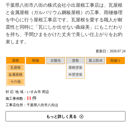
千葉県八街市八街の株式会社小出屋根工事店は、瓦屋根
と金属屋根（ガルバリウム鋼板屋根）の工事、雨樋修理
を中心に行う屋根工事店です。瓦屋根を愛する職人が耐
震性と同時に「瓦にしか出せない曲線美」にもこだわり
を持ち、手間ひまをかけた丈夫で美しい仕上がりをお約
束します。
更新日：2026.07.24
屋根
雨樋
太陽光
塗装
屋上防水
雨漏り
瓦屋根
屋根塗装
金属屋根
外壁塗装
その他
対応地域
：いすみ市 周辺
11
件
施工事例数：
工事店住所：千葉県八街市八街ほ
もっと詳しく見る