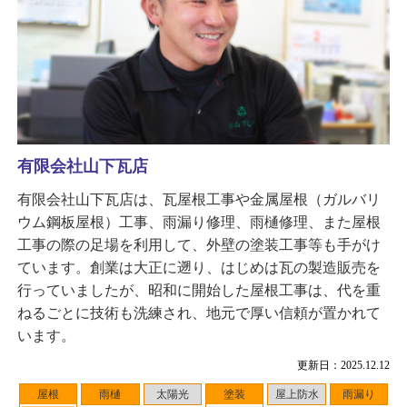
有限会社山下瓦店
有限会社山下瓦店は、瓦屋根工事や金属屋根（ガルバリ
ウム鋼板屋根）工事、雨漏り修理、雨樋修理、また屋根
工事の際の足場を利用して、外壁の塗装工事等も手がけ
ています。創業は大正に遡り、はじめは瓦の製造販売を
行っていましたが、昭和に開始した屋根工事は、代を重
ねるごとに技術も洗練され、地元で厚い信頼が置かれて
います。
更新日：2025.12.12
屋根
雨樋
太陽光
塗装
屋上防水
雨漏り