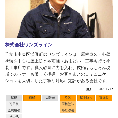
株式会社ワンズライン
千葉市中央区浜野町のワンズラインは、屋根塗装・外壁
塗装を中心に屋上防水や雨樋（あまどい）工事も行う塗
装工事店です。職人教育に力を入れ、技術はもちろん現
場でのマナーも厳しく指導。お客さまとのコミュニケー
ションを大切にした丁寧な対応に定評がある会社です。
更新日：2025.12.12
屋根
雨樋
太陽光
塗装
屋上防水
雨漏り
瓦屋根
屋根塗装
金属屋根
外壁塗装
その他