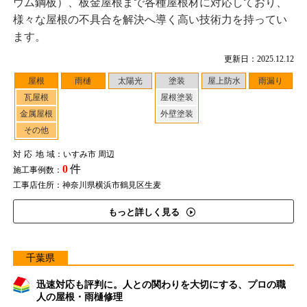
ウム鋼板）、板金屋根まで各種屋根材に対応しており、
様々な屋根の不具合を解決へ導く高い技術力を持ってい
ます。
更新日：2025.12.12
屋根
雨樋
太陽光
塗装
屋上防水
雨漏り
瓦屋根
屋根塗装
金属屋根
外壁塗装
その他
対応地域
：いすみ市 周辺
0
件
施工事例数：
工事店住所：神奈川県横浜市鶴見区生麦
もっと詳しく見る
千葉県
迅速対応も評判に。人との関わりを大切にする、プロの職
人の屋根・雨樋修理