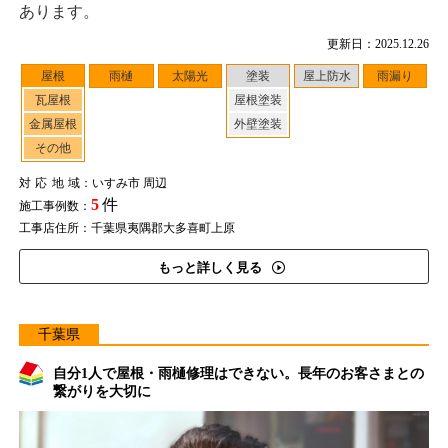
あります。
更新日：2025.12.26
屋根
雨樋
太陽光
塗装
屋上防水
雨漏り
瓦屋根
屋根塗装
金属屋根
外壁塗装
その他
対応地域
：いすみ市 周辺
5
件
施工事例数：
工事店住所：千葉県夷隅郡大多喜町上原
もっと詳しく見る
千葉県
自分1人で屋根・雨樋修理はできない。長年のお客さまとの
繋がりを大切に