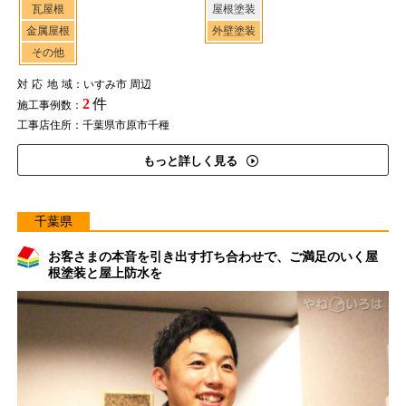
瓦屋根
屋根塗装
金属屋根
外壁塗装
その他
対応地域
：いすみ市 周辺
2
件
施工事例数：
工事店住所：千葉県市原市千種
もっと詳しく見る
千葉県
お客さまの本音を引き出す打ち合わせで、ご満足のいく屋
根塗装と屋上防水を