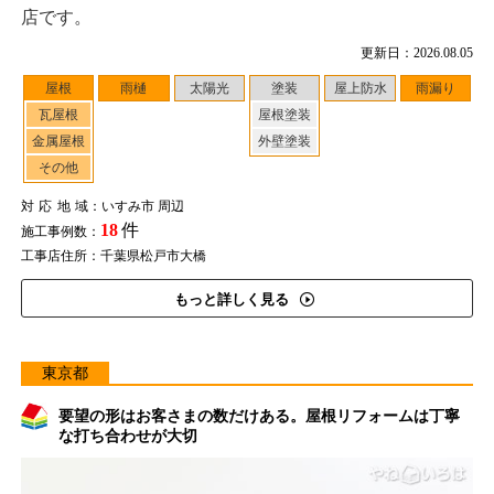
店です。
更新日：2026.08.05
屋根
雨樋
太陽光
塗装
屋上防水
雨漏り
瓦屋根
屋根塗装
金属屋根
外壁塗装
その他
対応地域
：いすみ市 周辺
18
件
施工事例数：
工事店住所：千葉県松戸市大橋
もっと詳しく見る
東京都
要望の形はお客さまの数だけある。屋根リフォームは丁寧
な打ち合わせが大切