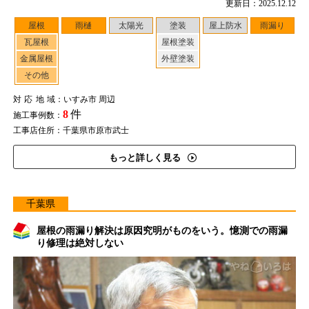
更新日：2025.12.12
屋根
雨樋
太陽光
塗装
屋上防水
雨漏り
瓦屋根
屋根塗装
金属屋根
外壁塗装
その他
対応地域
：いすみ市 周辺
8
件
施工事例数：
工事店住所：千葉県市原市武士
もっと詳しく見る
千葉県
屋根の雨漏り解決は原因究明がものをいう。憶測での雨漏
り修理は絶対しない