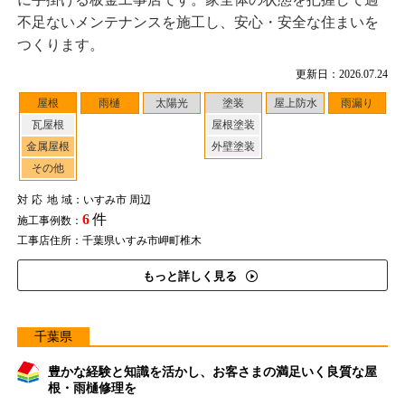
不足ないメンテナンスを施工し、安心・安全な住まいを
つくります。
更新日：2026.07.24
屋根
雨樋
太陽光
塗装
屋上防水
雨漏り
瓦屋根
屋根塗装
金属屋根
外壁塗装
その他
対応地域
：いすみ市 周辺
6
件
施工事例数：
工事店住所：千葉県いすみ市岬町椎木
もっと詳しく見る
千葉県
豊かな経験と知識を活かし、お客さまの満足いく良質な屋
根・雨樋修理を