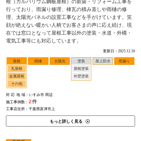
根（ガルバリウム鋼板屋根）の新築・リフォーム工事を
行っており、雨漏り修理、棟瓦の積み直しや雨樋の修
理、太陽光パネルの設置工事などを手がけています。笑
顔が絶えない暖かい人柄でお客さまの声に応え続け、現
在では窓口となって屋根工事以外の塗装・水道・外構・
電気工事等にも対応しています。
更新日：2025.12.16
屋根
雨樋
太陽光
塗装
屋上防水
雨漏り
瓦屋根
屋根塗装
金属屋根
外壁塗装
その他
対応地域
：いすみ市 周辺
2
件
施工事例数：
工事店住所：千葉県富津市上
もっと詳しく見る