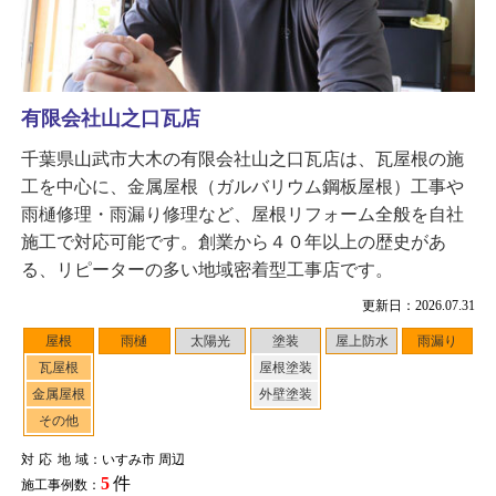
有限会社山之口瓦店
千葉県山武市大木の有限会社山之口瓦店は、瓦屋根の施
工を中心に、金属屋根（ガルバリウム鋼板屋根）工事や
雨樋修理・雨漏り修理など、屋根リフォーム全般を自社
施工で対応可能です。創業から４０年以上の歴史があ
る、リピーターの多い地域密着型工事店です。
更新日：2026.07.31
屋根
雨樋
太陽光
塗装
屋上防水
雨漏り
瓦屋根
屋根塗装
金属屋根
外壁塗装
その他
対応地域
：いすみ市 周辺
5
件
施工事例数：