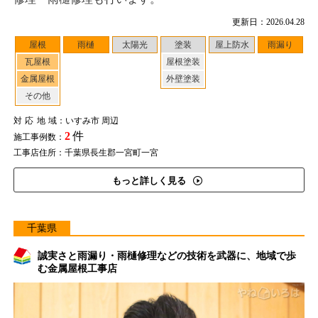
更新日：2026.04.28
屋根
雨樋
太陽光
塗装
屋上防水
雨漏り
瓦屋根
屋根塗装
金属屋根
外壁塗装
その他
対応地域
：いすみ市 周辺
2
件
施工事例数：
工事店住所：千葉県長生郡一宮町一宮
もっと詳しく見る
千葉県
誠実さと雨漏り・雨樋修理などの技術を武器に、地域で歩
む金属屋根工事店