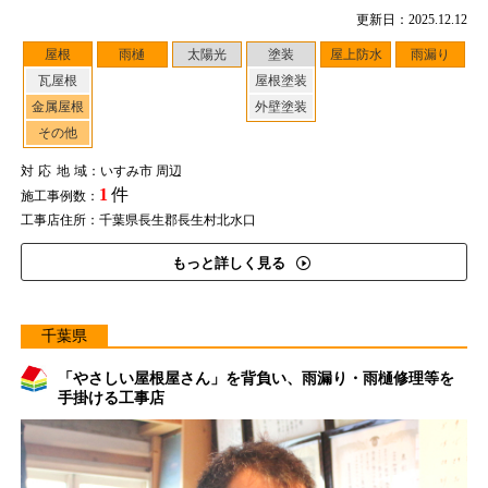
更新日：2025.12.12
屋根
雨樋
太陽光
塗装
屋上防水
雨漏り
瓦屋根
屋根塗装
金属屋根
外壁塗装
その他
対応地域
：いすみ市 周辺
1
件
施工事例数：
工事店住所：千葉県長生郡長生村北水口
もっと詳しく見る
千葉県
「やさしい屋根屋さん」を背負い、雨漏り・雨樋修理等を
手掛ける工事店