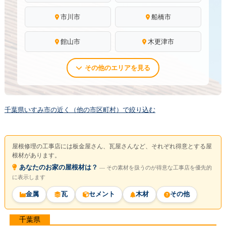
市川市
船橋市
館山市
木更津市
その他のエリアを見る
千葉県いすみ市の近く（他の市区町村）で絞り込む
屋根修理の工事店には板金屋さん、瓦屋さんなど、それぞれ得意とする屋
根材があります。
あなたのお家の屋根材は？
― その素材を扱うのが得意な工事店を優先的
に表示します
金属
瓦
セメント
木材
その他
千葉県