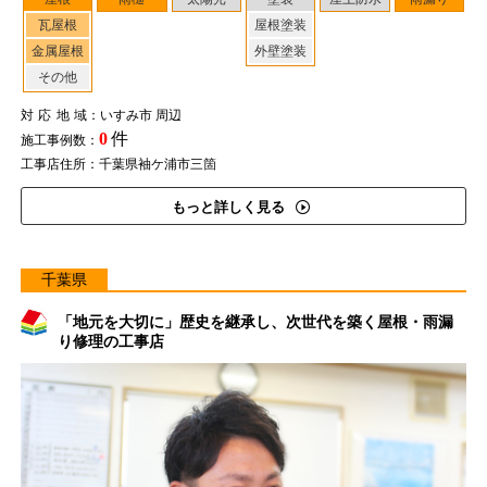
瓦屋根
屋根塗装
金属屋根
外壁塗装
その他
対応地域
：いすみ市 周辺
0
件
施工事例数：
工事店住所：千葉県袖ケ浦市三箇
もっと詳しく見る
千葉県
「地元を大切に」歴史を継承し、次世代を築く屋根・雨漏
り修理の工事店