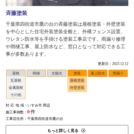
斉藤塗装
千葉県四街道市鷹の台の斉藤塗装は屋根塗装・外壁塗装
を中心とした住宅外装塗装全般と、外構フェンス設置、
ウレタン防水等を手掛ける塗装工事店です。雨漏り修理
や雨樋工事、屋上防水など、窓口となって対応できる工
事が多数あります。
更新日：2025.12.12
屋根
雨樋
太陽光
塗装
屋上防水
雨漏り
瓦屋根
屋根塗装
金属屋根
外壁塗装
その他
対応地域
：いすみ市 周辺
0
件
施工事例数：
工事店住所：千葉県四街道市鷹の台
もっと詳しく見る