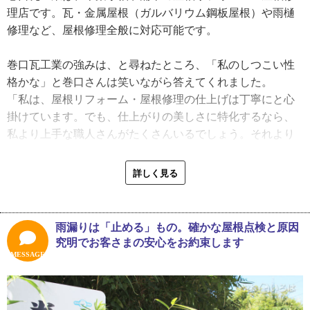
やっていたら、親方が屋根の１ヶ所を私に任せてくれまし
理店です。瓦・金属屋根（ガルバリウム鋼板屋根）や雨樋
た。それがまた嬉しくてね」
修理など、屋根修理全般に対応可能です。
しかし、屋根リフォームの仕事が好きで従事していたもの
の、数年経った時に再びホテル業界の知人からホテル勤務
巻口瓦工業の強みは、と尋ねたところ、「私のしつこい性
の誘いを受けます。
格かな」と巻口さんは笑いながら答えてくれました。
「茂原にホテルがオープンする時でした。屋根職人の仕事
「私は、屋根リフォーム・屋根修理の仕上げは丁寧にと心
も面白くなってきたところだったので、断ろうかと迷いま
掛けています。でも、仕上がりの美しさに特化するなら、
した。でも、昔の知り合いが自分のことを思い出して声を
私より上手な職人さんがたくさんいるでしょう。それより
かけてくれるなんて、頼られている感じが嬉しくて。若い
も弊社の強みは、『雨漏りを止めるため』の屋根修理がで
って単純ですよね。結局、職人をやめてホテル業界に戻り
きること。雨漏り修理をしたのに、また数ヵ月後に水が漏
詳しく見る
ました」
るのでは、それは原因を突き止めた上で雨漏り修理をした
ところが、巻口さんはホテルで働いているうちに「瓦職人
とは考え難い。私は、原因がわかるまで屋根の点検をさせ
の仕事への想い」が再燃している自分に気が付いてしまい
ていただきます。昔からこのスタイルで屋根仕事をしてき
雨漏りは「止める」もの。確かな屋根点検と原因
ます。接客も好きだけど、瓦を触っている方が性に合って
ました。しつこい上に不器用なので、手抜きができなくて
究明でお客さまの安心をお約束します
いると再確認をしたそうです。
ね。あれ、性格だけ書かれたら嫌われてしまうかな。仕事
MESSAGE
「やっぱり、私は屋根の仕事が好きだった。まるで、それ
の上では、としておいてくださいね」と、雨漏り修理に対
を確認するためにホテルに勤めたみたいですよね。ホテル
する熱意は、どんな職人にも負けない粘り強いスタイルが
を退職して、新潟へは帰らずに茂原の瓦屋に勤めました。
強み。巻口さんのこのやり方が、お客さまからお客さまへ