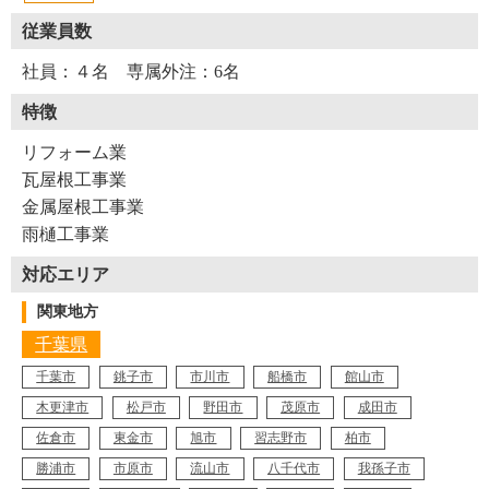
ようでした。
と、未来の屋根工事・屋根リフォーム業界について憂いて
従業員数
いる様子でした。
最後に、気候による屋根修理の特性です。ここ千葉県袖ケ
Y12-AZN
社員：４名 専属外注：6名
工事店番号
浦市では強風対策が必須。巻口さんはガイドライン工法に
沿って屋根リフォーム・修理をするのを勧めています。ま
特徴
た、海沿いに建つ住宅には塩害対策として、谷関係にはな
リフォーム業
るべくステンレス材を使うようにしているそうです。
瓦屋根工事業
巻口さんは、「この辺りは工場がたくさんあるので、ここ
金属屋根工事業
に降る雨には、工場からの排気による影響が少なからずあ
雨樋工事業
ると思います。そのため塩害の他、その理由でもサビに強
いステンレス材を勧めていますね」と、地域特性にも考慮
対応エリア
して屋根材を考えています。
関東地方
その他、突然の降雪に備えた雪止め金具の取り付け依頼
千葉県
も、徐々に増えてきているとのことです。
千葉市
銚子市
市川市
船橋市
館山市
※１ 谷・谷まわり・本谷…漢字の通り、屋根の谷構造に
木更津市
松戸市
野田市
茂原市
成田市
なっている部分。水の流れ道になっているため劣化が目立
つ場所でもある
佐倉市
東金市
旭市
習志野市
柏市
※２ 化粧スレート…セメントを主原料としてつくられた
勝浦市
市原市
流山市
八千代市
我孫子市