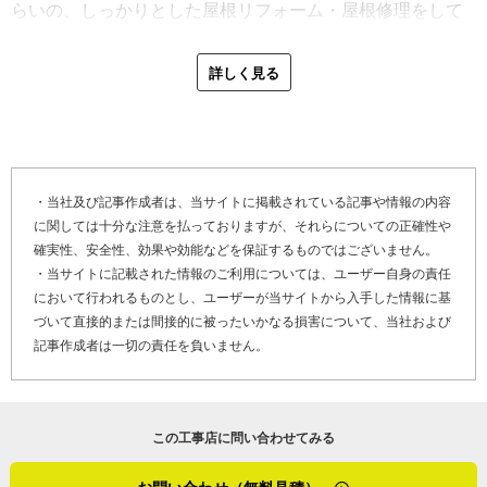
ただ、３０年以上やっても、いまだに格好良くなれていな
らいの、しっかりとした屋根リフォーム・屋根修理をして
「挨拶と返事、お礼は丁寧に。これは職人にも徹底してい
いですけどね」と、ベテラン屋根職人となった今でも、ま
いるという自負があります」と、雨漏り修理に自信がある
ます。元気よくさわやかに挨拶をして、嫌がられるなんて
だまだこれからだと言わんばかりの様子です。
屋根職人であるからこその言葉です。その他、お客さまの
詳しく見る
あまりないでしょう。あとは掃除と整理整頓。現場には、
家の近所へ行った際には、不具合がないかを聞きに挨拶に
他の工事店さんがいる場合もあります。間違いや事故を防
「うちの会社の宝は、お客さまとの縁です」と言う巻口さ
寄ったり、年末にはカレンダーを配りがてら尋ねたりする
ぐためにも、それはとても大切なことです」
んですが、その言葉には独立してから今までの想いが込め
とのこと。
られています。
次に実際に屋根リフォームや屋根修理に至った雨漏り修理
屋根の雨漏り修理を完了したある日、巻口さんはお客さま
最後に、「やねいろは」をご覧になっている、屋根の不具
・当社及び記事作成者は、当サイトに掲載されている記事や情報の内容
事例について伺いました。最近は、谷まわり（※１）の雨
に関しては十分な注意を払っておりますが、それらについての正確性や
に次のように声をかけられました。
合でお困りのお客さまへメッセージです。
漏り修理の依頼が多いそうです。
確実性、安全性、効果や効能などを保証するものではございません。
「紹介してくれた友人から、巻口さんに頼めば雨漏りが止
「弊社はお客さまが安心できる屋根リフォーム・屋根修理
「やはり谷部分は雨漏りが多いですね。屋根の構造上しょ
・当サイトに記載された情報のご利用については、ユーザー自身の責任
まるからって聞いたので」。巻口さんは、その言葉を噛み
をします。『こうすれば直るだろう』という憶測で屋根修
うがないことかもしれません。水の流れが集中する場所な
において行われるものとし、ユーザーが当サイトから入手した情報に基
しめてお客さまの家を後にしたそうです。
理はしません。とことん屋根と建物を調べて雨漏りの原因
ので、特に板金の劣化が他の場所より早くなります。でも
づいて直接的または間接的に被ったいかなる損害について、当社および
「真面目にやってきて良かったです。独立当初は出資して
を探り当てます。止まらない雨漏りに悩むお客さま、ぜひ
記事作成者は一切の責任を負いません。
この部分は、雨漏りの原因を特定しやすい場所でもありま
くれた社長の材木屋の仕事がメインで、自分ではなかなか
１度私に点検させてくださいね。お客さまが快適な暮らし
すね。瓦屋根の場合では、瓦と瓦の重なった部分にゴミや
仕事が取れませんでした。でもある時から、紹介のお客さ
を取り戻せるよう、尽力します。何かありましたら、気軽
枯れ葉がたまり、それが水を吸い上げてしまい雨漏りを引
まが多くなってきたとは感じていて。私の知らないところ
にお問い合わせください」
き起こす事例が多いです。それは掃除をして解決する場合
この工事店に問い合わせてみる
で、じわじわとそんな噂が広がっていたのかと思うと、嬉
がありますが、水が長年にわたり瓦の下へ流れてしまって
しいですよね」
巻口さんの雨漏りの原因究明に対する情熱。それは全てお
いると、下地も替えて葺（ふ）き替えた方が良いですね」