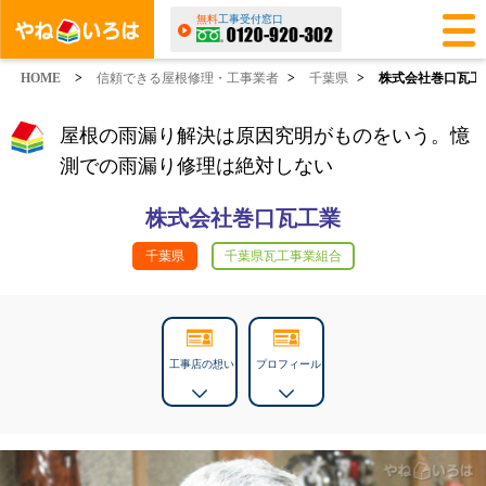
無料
工事受付窓口
HOME
>
信頼できる屋根修理・工事業者
>
千葉県
>
株式会社巻口瓦工
屋根の雨漏り解決は原因究明がものをいう。憶
測での雨漏り修理は絶対しない
株式会社巻口瓦工業
千葉県
千葉県瓦工事業組合
工事店の想い
プロフィール