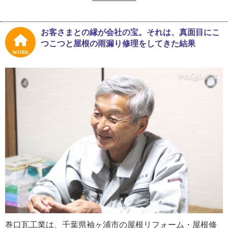
「生まれは新潟県白根市（現在は合併して新潟市）。若い
頃はホテルマンでした。でも、高校生の時には瓦屋でアル
バイトをしていてね。その時すでに、屋根職人は格好良い
お客さまとの縁が会社の宝。それは、真面目にこ
と憧れを抱いていました」と、意外な経歴を持つ巻口さ
つこつと屋根の雨漏り修理をしてきた結果
ん。大学を中退後、知人に誘われて新潟のホテルの料飲部
WORK
（レストランや宴会を取り仕切る部署）に勤務していたそ
うです。
「ホテルには３年ほど勤めました。今では屋根職人なの
で、ホテルマン時代の経験は関係ないかというと、そんな
ことはありません。ホテルの接客はサービス業の真骨頂だ
と思います。今もお客さまへの対応にはあの頃の経験が生
きています。お客さまとの話し方や接し方は、屋根職人の
仕事だけをしていても身に付かなかったですね」
そして、ホテルを退職後は、高校時代にしていた瓦屋のア
ルバイトを思い出し、瓦屋で職人見習いとして働き出しま
した。職人に憧れていた気持ちがよみがえり、この仕事が
好きだと実感したそうです。
「見習いの仕事は雑用ですけどね。ある日それを一生懸命
巻口瓦工業は、千葉県袖ヶ浦市の屋根リフォーム・屋根修