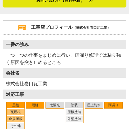
お問い合わせ（無料見積）
巻口瓦工業の展望は？と尋ねたところ、「お客さまとの縁
客さまの安心と満足のためです。繰り返す雨漏りに途方に
さらに、と巻口さんは続けます。
が切れないようにしていきます。それにはいただいた仕事
暮れた時、こんな職人さんが来てくれたらどんなに心強い
「最近は、瓦をコーキング剤で固めてしまって、それが原
に真面目に取り組む姿勢が大切だと思っています。雨漏り
か。修理の後、きっと自分の知人に「巻口さんなら雨漏り
因で雨漏りを起こしている事例にもよく遭遇します。コー
の原因を徹底的に追究して、『ここが原因だろう』なんて
を止めてくれるから」と言いたくなるに違いありません。
工事店プロフィール
（株式会社巻口瓦工業）
キング剤で固めるメリットは、台風や地震の時でも瓦が固
いう曖昧な屋根修理はしません。雨漏りを絶対に止める確
巻口瓦工業は、「絶対に雨漏りを止める」という想いを軸
定されて落ちにくいことですが、それをすると水の通り道
実な仕事をしていきます」
に、千葉県袖ケ浦市の町の皆様からこれからも頼りにされ
をふさいでしまいます。また、本来、埋めてはいけない通
一番の強み
そしてもう１つ。巻口さんが会社の将来について不安に思
続けるでしょう。
気や水の流れのための『隙間』を、漆喰やコーキングなど
っていることがあります。
一つ一つの仕事をまじめに行い、雨漏り修理では粘り強
で埋めてしまっている修理跡もよく見ます。この間、私が
「瓦屋根職人の後継者問題です。それは、私の会社だけの
（２０１８年７月取材）
く原因を突き止めるところ
雨漏り修理を依頼された家は、化粧スレート（※２）・谷
問題ではないですね。瓦屋根業界全体の懸念だと思いま
（２０２１年４月加筆修正）
（※１）・棟から雨漏りをしていたらしく、すでに大がか
会社名
す。私たちの年代の職人が、屋根に上がれなくなった時が
りな修理跡がありました。よく見ると、本谷（※１）を漆
怖いですね。教える人がいなくては、瓦屋根を葺（ふ）く
株式会社巻口瓦工業
喰で埋めてしまっていたのです。鳥やゴミの侵入を防ぐ目
技術は廃れていく一方です。ただ、若い人が見習いに来て
的で本谷を塞ぐなら、通気性のある資材を使用しなければ
対応工事
も、屋根リフォームは金属屋根（ガルバリウム鋼板屋根）
いけません。瓦屋根には先人の知恵と技術が詰まっている
が増えてきているし、新築は和型の家がめっきり少なくな
屋根
雨樋
太陽光
塗装
屋上防水
雨漏り
のですが、それを理解できる職人が少なくなってきている
っているので、教える機会が少ないのが現状です。今、誰
瓦屋根
屋根塗装
なと感じます」と、屋根瓦の特性を無視した屋根修理・リ
か一緒にやってくれないかと募集をかけているところで
金属屋根
外壁塗装
フォームをする屋根リフォーム業者を、不安に思っている
す。元気が良くて誠実な若者が来てくれるといいですね」
その他