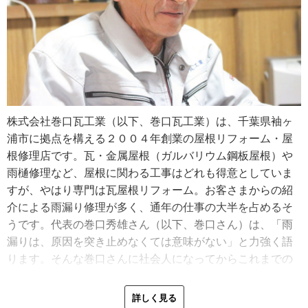
株式会社巻口瓦工業（以下、巻口瓦工業）は、千葉県袖ヶ
浦市に拠点を構える２００４年創業の屋根リフォーム・屋
根修理店です。瓦・金属屋根（ガルバリウム鋼板屋根）や
雨樋修理など、屋根に関わる工事はどれも得意としていま
すが、やはり専門は瓦屋根リフォーム。お客さまからの紹
介による雨漏り修理が多く、通年の仕事の大半を占めるそ
うです。代表の巻口秀雄さん（以下、巻口さん）は、「雨
漏りは、原因を突き止めなくては意味がない」と力強く語
ります。そんな巻口さんに社会人になってからこれまでの
お話を伺いました。
詳しく見る