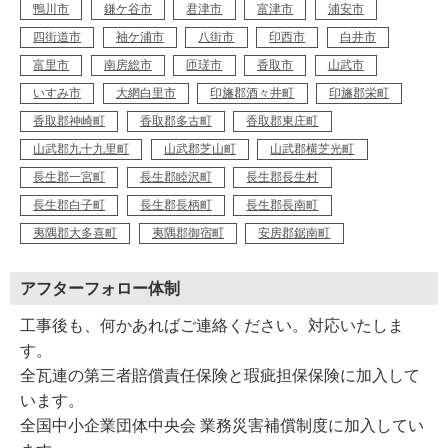
塗装屋根材
鴨川市
鎌ケ谷市
君津市
富津市
浦安市
四街道市
袖ケ浦市
八街市
印西市
白井市
富里市
南房総市
匝瑳市
香取市
山武市
いすみ市
大網白里市
印旛郡酒々井町
印旛郡栄町
香取郡神崎町
香取郡多古町
香取郡東庄町
山武郡九十九里町
山武郡芝山町
山武郡横芝光町
長生郡一宮町
長生郡睦沢町
長生郡長生村
長生郡白子町
長生郡長柄町
長生郡長南町
夷隅郡大多喜町
夷隅郡御宿町
安房郡鋸南町
アフターフォロー体制
工事後も、何かあればご連絡ください。対応いたしま
す。
全瓦連の第三者賠償責任保険と瑕疵担保保険に加入して
います。
全国中小企業団体中央会 業務災害補償制度に加入してい