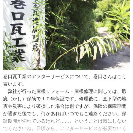
その時はすごく自分が遠回りした気がしました。でも、今
の紹介へ繋がっているのかもしれません。
だから言えるのですが、回り道をして違う職業について
も、人生には無駄になることなんて１つもないですね。接
また、巻口さんが実際に屋根リフォーム・屋根修理の仕事
客経験は、瓦屋でもお客さまへの対応にすごく役に立って
をする上で大切にしていることは、「お客さまが喜んでく
いると思います」
れること」。お客さまに喜ばれるには、お客さまが快適に
過ごすには……、そのためにはどうしたら良いのか？をい
そして、巻口さんが千葉県茂原市の瓦屋に勤めていたある
つも念頭に置いて仕事に向き合っているそうです。
日のこと。まだ職人としては未熟だったにも関わらず、あ
「１０軒で雨漏りがあったら、１０通りの修理方法がある
る材木屋の社長の後押しで、屋根リフォーム店を構えるチ
はずです。ガイドライン工法を基準にして、お客さまの住
ャンスが訪れます。
宅にはどんな施工方法が適しているかを考えます。ただ、
「私を可愛がってくれていた材木屋の社長が、『お金を出
巻口瓦工業のアフターサービスについて、巻口さんはこう
１００％メリットの屋根修理の方法はまずないので、メリ
すから独立してみないか』と言ってくれて、早々と独立の
言います。
ットばかりではなく必ずデメリットも伝えます。私しかで
決心をしました。でも、自分の実力が独立開業に伴ってい
「弊社が行った屋根リフォーム・屋根修理に関しては、瑕
きない特殊な技術はないけれど、真面目に雨漏りと向き合
ない自覚があったので、あの時期は、屋根や瓦に関する本
疵（かし）保険で１０年保証です。修理後に、直下型の地
って、水の流れを読みます。そしてそれをお客さまに伝え
を読み漁って勉強しました。知識を頭に入れて、現場で屋
震や災害により破損した場合は別ですが、保険の保障期間
る。仕事をする上で大切にしているのは、それだけです
根仕事をして、必死でしたね。私は同業の屋根職人から格
が過ぎた後でも、何かあればいつでもご連絡ください。保
ね」
好良いと思われるような職人になりたかった。高校生の時
証期間が切れているけれど……、ということは気にしない
また、お客さまとのやりとりで大切にしているのは、元気
に抱いていた憧れが、急な独立で一気に溢れ出しました。
でくださいね。日頃から、アフターサービスが必要ないく
な挨拶と返事。