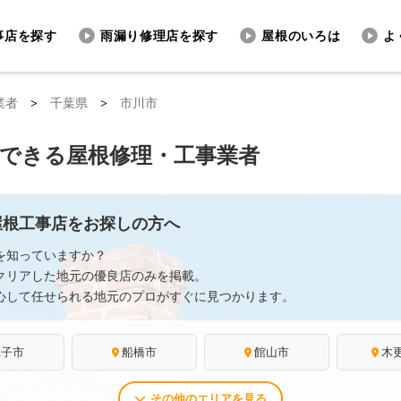
事店を探す
雨漏り修理店を探す
屋根のいろは
よ
業者
>
千葉県
>
市川市
頼できる屋根修理・工事業者
屋根工事店をお探しの方へ
を知っていますか？
クリアした地元の優良店のみを掲載。
心して任せられる地元のプロがすぐに見つかります。
銚子市
船橋市
館山市
木
その他のエリアを見る