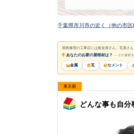
千葉県市川市の近く（他の市区
屋根修理の工事店には板金屋さん、瓦屋さん
あなたのお家の屋根材は？
― その素材
金属
瓦
セメント
東京都
どんな事も自分