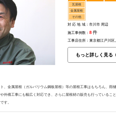
瓦屋根
金属屋根
その他
対応地域
：市川市 周辺
8
件
施工事例数：
工事店住所：東京都江戸川区
もっと詳しく見る
ート、金属屋根（ガルバリウム鋼板屋根）等の屋根工事はもちろん、雨
装や外構工事にも幅広く対応でき、さらに屋根材の販売も行っているこ
徴です。