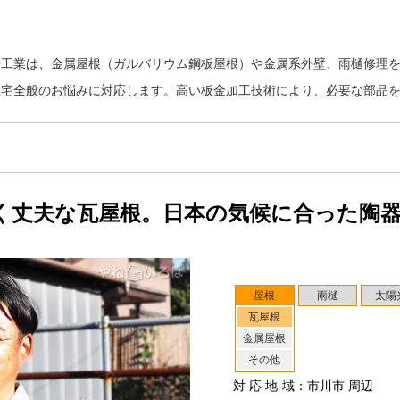
松工業は、金属屋根（ガルバリウム鋼板屋根）や金属系外壁、雨樋修理
住宅全般のお悩みに対応します。高い板金加工技術により、必要な部品
く丈夫な瓦屋根。日本の気候に合った陶
屋根
雨樋
太陽
瓦屋根
金属屋根
その他
対応地域
：市川市 周辺