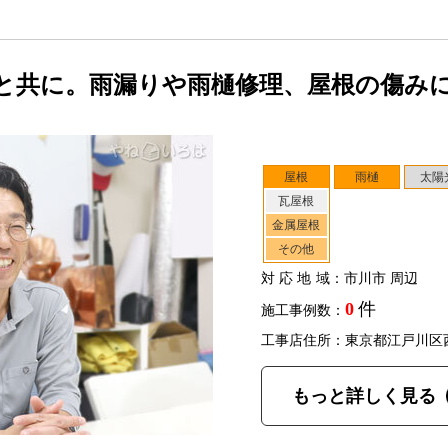
と共に。雨漏りや雨樋修理、屋根の傷み
屋根
雨樋
太陽
瓦屋根
金属屋根
その他
対応地域
：市川市 周辺
0
件
施工事例数：
工事店住所：東京都江戸川区
もっと詳しく見る