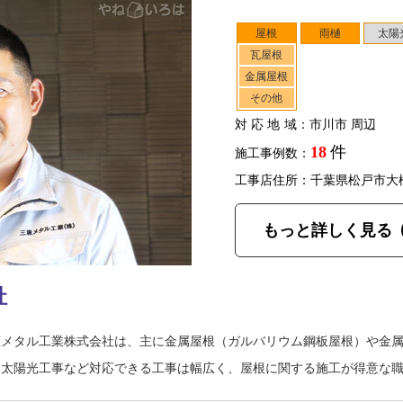
屋根
雨樋
太陽
瓦屋根
金属屋根
その他
対応地域
：市川市 周辺
18
件
施工事例数：
工事店住所：千葉県松戸市大
もっと詳しく見る
社
恵メタル工業株式会社は、主に金属屋根（ガルバリウム鋼板屋根）や金
に太陽光工事など対応できる工事は幅広く、屋根に関する施工が得意な