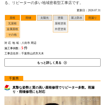
る、リピーターの多い地域密着型工事店です。
更新日：2026.07.31
屋根
雨樋
太陽光
塗装
屋上防水
雨漏り
瓦屋根
屋根塗装
金属屋根
外壁塗装
その他
対応地域
：八街市 周辺
5
件
施工事例数：
工事店住所：千葉県山武市大木
もっと詳しく見る
千葉県
真摯な姿勢と質の高い屋根修理でリピーター多数。雨漏
り・雨樋修理にも対応