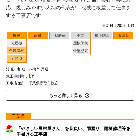
応。親しみやすい人柄の代表が、地域に根差して仕事を
する工事店です。
更新日：2026.01.13
屋根
雨樋
太陽光
塗装
屋上防水
雨漏り
瓦屋根
屋根塗装
金属屋根
外壁塗装
その他
対応地域
：八街市 周辺
1
件
施工事例数：
工事店住所：千葉県香取市観音
もっと詳しく見る
千葉県
「やさしい屋根屋さん」を背負い、雨漏り・雨樋修理等を
手掛ける工事店