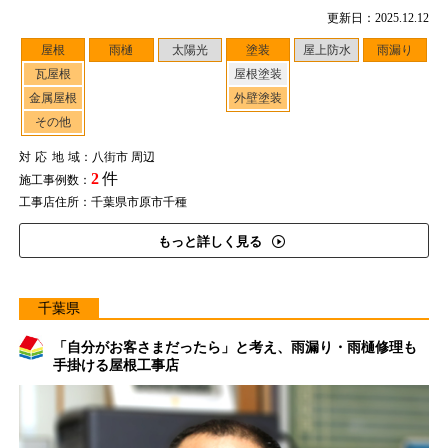
更新日：2025.12.12
屋根
雨樋
太陽光
塗装
屋上防水
雨漏り
瓦屋根
屋根塗装
金属屋根
外壁塗装
その他
対応地域
：八街市 周辺
2
件
施工事例数：
工事店住所：千葉県市原市千種
もっと詳しく見る
千葉県
「自分がお客さまだったら」と考え、雨漏り・雨樋修理も
手掛ける屋根工事店