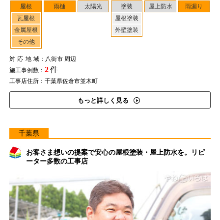
屋根
雨樋
太陽光
塗装
屋上防水
雨漏り
瓦屋根
屋根塗装
金属屋根
外壁塗装
その他
対応地域
：八街市 周辺
2
件
施工事例数：
工事店住所：千葉県佐倉市並木町
もっと詳しく見る
千葉県
お客さま想いの提案で安心の屋根塗装・屋上防水を。リピ
ーター多数の工事店