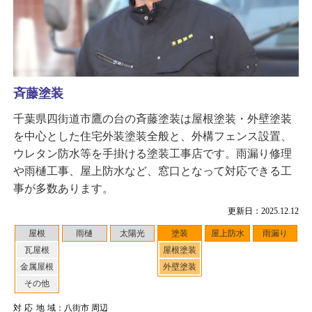
斉藤塗装
千葉県四街道市鷹の台の斉藤塗装は屋根塗装・外壁塗装
を中心とした住宅外装塗装全般と、外構フェンス設置、
ウレタン防水等を手掛ける塗装工事店です。雨漏り修理
や雨樋工事、屋上防水など、窓口となって対応できる工
事が多数あります。
更新日：2025.12.12
屋根
雨樋
太陽光
塗装
屋上防水
雨漏り
瓦屋根
屋根塗装
金属屋根
外壁塗装
その他
対応地域
：八街市 周辺