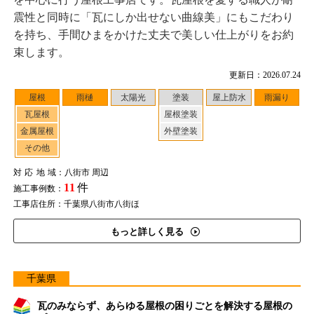
震性と同時に「瓦にしか出せない曲線美」にもこだわり
を持ち、手間ひまをかけた丈夫で美しい仕上がりをお約
束します。
更新日：2026.07.24
屋根
雨樋
太陽光
塗装
屋上防水
雨漏り
瓦屋根
屋根塗装
金属屋根
外壁塗装
その他
対応地域
：八街市 周辺
11
件
施工事例数：
工事店住所：千葉県八街市八街ほ
もっと詳しく見る
千葉県
瓦のみならず、あらゆる屋根の困りごとを解決する屋根の