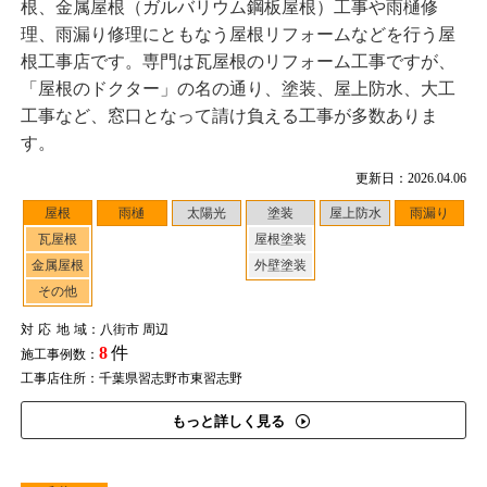
根、金属屋根（ガルバリウム鋼板屋根）工事や雨樋修
理、雨漏り修理にともなう屋根リフォームなどを行う屋
根工事店です。専門は瓦屋根のリフォーム工事ですが、
「屋根のドクター」の名の通り、塗装、屋上防水、大工
工事など、窓口となって請け負える工事が多数ありま
す。
更新日：2026.04.06
屋根
雨樋
太陽光
塗装
屋上防水
雨漏り
瓦屋根
屋根塗装
金属屋根
外壁塗装
その他
対応地域
：八街市 周辺
8
件
施工事例数：
工事店住所：千葉県習志野市東習志野
もっと詳しく見る