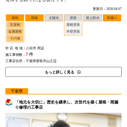
更新日：2026.04.07
屋根
雨樋
太陽光
塗装
屋上防水
雨漏り
瓦屋根
屋根塗装
金属屋根
外壁塗装
その他
対応地域
：八街市 周辺
7
件
施工事例数：
工事店住所：千葉県香取市山之辺
もっと詳しく見る
千葉県
「地元を大切に」歴史を継承し、次世代を築く屋根・雨漏
り修理の工事店