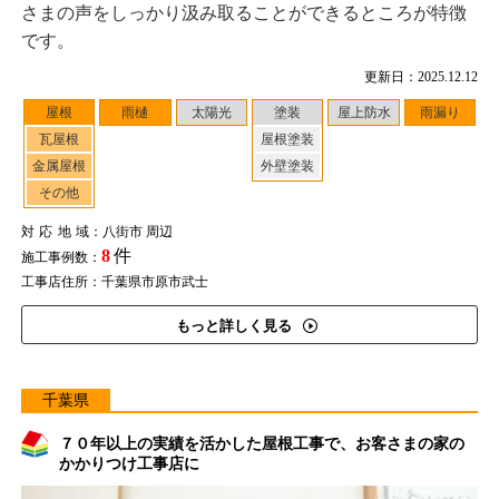
さまの声をしっかり汲み取ることができるところが特徴
です。
更新日：2025.12.12
屋根
雨樋
太陽光
塗装
屋上防水
雨漏り
瓦屋根
屋根塗装
金属屋根
外壁塗装
その他
対応地域
：八街市 周辺
8
件
施工事例数：
工事店住所：千葉県市原市武士
もっと詳しく見る
千葉県
７０年以上の実績を活かした屋根工事で、お客さまの家の
かかりつけ工事店に