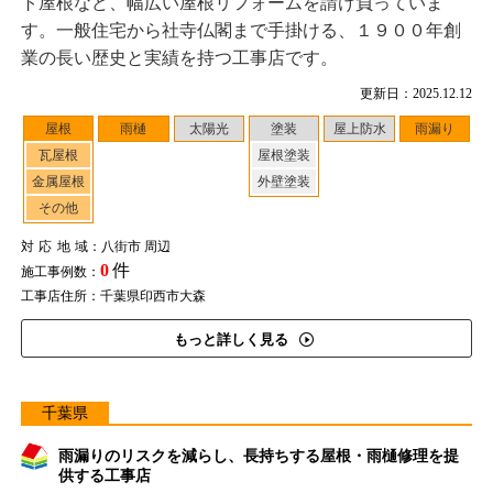
ト屋根など、幅広い屋根リフォームを請け負っていま
す。一般住宅から社寺仏閣まで手掛ける、１９００年創
業の長い歴史と実績を持つ工事店です。
更新日：2025.12.12
屋根
雨樋
太陽光
塗装
屋上防水
雨漏り
瓦屋根
屋根塗装
金属屋根
外壁塗装
その他
対応地域
：八街市 周辺
0
件
施工事例数：
工事店住所：千葉県印西市大森
もっと詳しく見る
千葉県
雨漏りのリスクを減らし、長持ちする屋根・雨樋修理を提
供する工事店