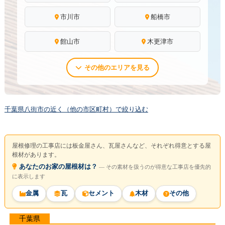
市川市
船橋市
館山市
木更津市
その他のエリアを見る
千葉県八街市の近く（他の市区町村）で絞り込む
屋根修理の工事店には板金屋さん、瓦屋さんなど、それぞれ得意とする屋
根材があります。
あなたのお家の屋根材は？
― その素材を扱うのが得意な工事店を優先的
に表示します
金属
瓦
セメント
木材
その他
千葉県