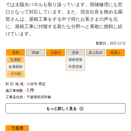
では太陽光パネルも取り扱っています。雨樋修理にも窓
口となって対応しています。また、現在社長を務める園
部さんは、屋根工事をする中で得たお客さまの声を元
に、屋根工事に付随する新たな分野へと果敢に挑戦し続
けています。
更新日：2025.12.12
屋根
雨樋
太陽光
塗装
屋上防水
雨漏り
瓦屋根
屋根塗装
金属屋根
外壁塗装
その他
対応地域
：八街市 周辺
5
件
施工事例数：
工事店住所：千葉県匝瑳市椿
もっと詳しく見る
千葉県