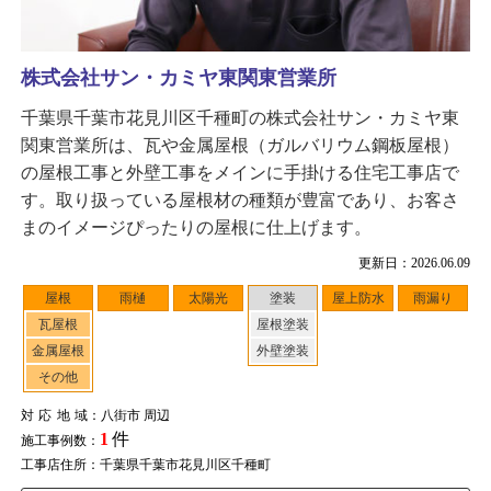
株式会社サン・カミヤ東関東営業所
千葉県千葉市花見川区千種町の株式会社サン・カミヤ東
関東営業所は、瓦や金属屋根（ガルバリウム鋼板屋根）
の屋根工事と外壁工事をメインに手掛ける住宅工事店で
す。取り扱っている屋根材の種類が豊富であり、お客さ
まのイメージぴったりの屋根に仕上げます。
更新日：2026.06.09
屋根
雨樋
太陽光
塗装
屋上防水
雨漏り
瓦屋根
屋根塗装
金属屋根
外壁塗装
その他
対応地域
：八街市 周辺
1
件
施工事例数：
工事店住所：千葉県千葉市花見川区千種町