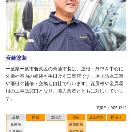
斉藤塗装
千葉県千葉市若葉区の斉藤塗装は、屋根・外壁を中心に
外構や室内の塗装も手掛ける工事店です。屋上防水工事
や雨樋の補修・交換も自社で行います。瓦屋根や金属屋
根の工事は窓口となり、協力業者とともに対応していま
す。
更新日：2025.12.12
屋根
雨樋
太陽光
塗装
屋上防水
雨漏り
瓦屋根
屋根塗装
金属屋根
外壁塗装