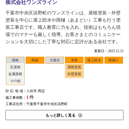
株式会社ワンズライン
千葉市中央区浜野町のワンズラインは、屋根塗装・外壁
塗装を中心に屋上防水や雨樋（あまどい）工事も行う塗
装工事店です。職人教育に力を入れ、技術はもちろん現
場でのマナーも厳しく指導。お客さまとのコミュニケー
ションを大切にした丁寧な対応に定評がある会社です。
更新日：2025.12.12
屋根
雨樋
太陽光
塗装
屋上防水
雨漏り
瓦屋根
屋根塗装
金属屋根
外壁塗装
その他
対応地域
：八街市 周辺
1
件
施工事例数：
工事店住所：千葉県千葉市中央区浜野町
もっと詳しく見る