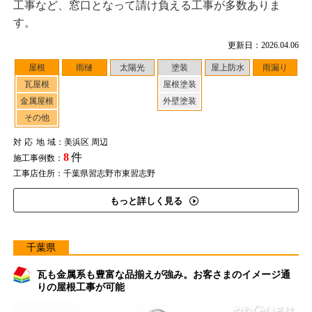
工事など、窓口となって請け負える工事が多数ありま
す。
更新日：2026.04.06
屋根
雨樋
太陽光
塗装
屋上防水
雨漏り
瓦屋根
屋根塗装
金属屋根
外壁塗装
その他
対応地域
：美浜区 周辺
8
件
施工事例数：
工事店住所：千葉県習志野市東習志野
もっと詳しく見る
千葉県
瓦も金属系も豊富な品揃えが強み。お客さまのイメージ通
りの屋根工事が可能