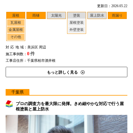
更新日：2026.05.22
屋根
雨樋
太陽光
塗装
屋上防水
雨漏り
瓦屋根
屋根塗装
金属屋根
外壁塗装
その他
対応地域
：美浜区 周辺
0
件
施工事例数：
工事店住所：千葉県柏市酒井根
もっと詳しく見る
千葉県
プロの調査力を最大限に発揮。きめ細やかな対応で行う屋
根塗装と屋上防水