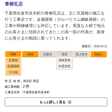
青柳瓦店
千葉県佐倉市並木町の青柳瓦店は、主に瓦屋根の施工を
行う工事店です。金属屋根（ガルバリウム鋼板屋根）の
工事や雨樋修理にも対応しています。実直な人柄で地元
のお客さまに信頼されてきたこの道一筋の代表が、親身
にお客さまの相談に乗ってくれます。
更新日：2026.05.21
屋根
雨樋
太陽光
塗装
屋上防水
雨漏り
瓦屋根
屋根塗装
金属屋根
外壁塗装
その他
対応地域
：美浜区 周辺
2
件
施工事例数：
工事店住所：千葉県佐倉市並木町
もっと詳しく見る