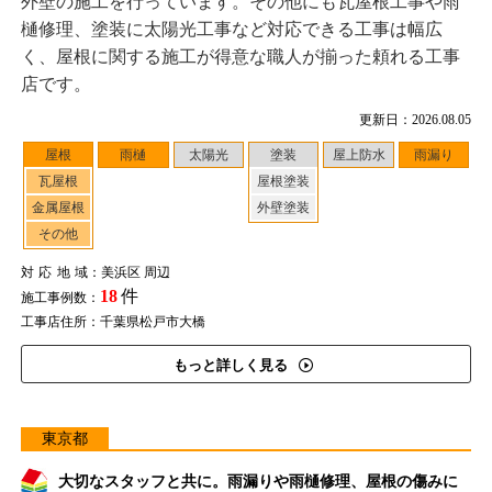
外壁の施工を行っています。その他にも瓦屋根工事や雨
樋修理、塗装に太陽光工事など対応できる工事は幅広
く、屋根に関する施工が得意な職人が揃った頼れる工事
店です。
更新日：2026.08.05
屋根
雨樋
太陽光
塗装
屋上防水
雨漏り
瓦屋根
屋根塗装
金属屋根
外壁塗装
その他
対応地域
：美浜区 周辺
18
件
施工事例数：
工事店住所：千葉県松戸市大橋
もっと詳しく見る
東京都
大切なスタッフと共に。雨漏りや雨樋修理、屋根の傷みに