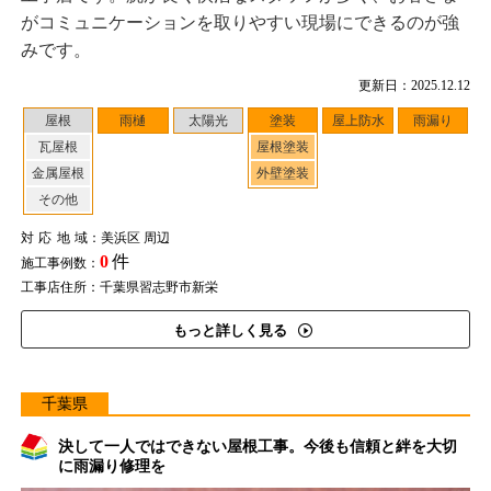
がコミュニケーションを取りやすい現場にできるのが強
みです。
更新日：2025.12.12
屋根
雨樋
太陽光
塗装
屋上防水
雨漏り
瓦屋根
屋根塗装
金属屋根
外壁塗装
その他
対応地域
：美浜区 周辺
0
件
施工事例数：
工事店住所：千葉県習志野市新栄
もっと詳しく見る
千葉県
決して一人ではできない屋根工事。今後も信頼と絆を大切
に雨漏り修理を