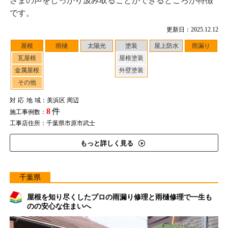
さまの声をしっかり汲み取ることができるところが特徴
です。
更新日：2025.12.12
屋根
雨樋
太陽光
塗装
屋上防水
雨漏り
瓦屋根
屋根塗装
金属屋根
外壁塗装
その他
対応地域
：美浜区 周辺
8
件
施工事例数：
工事店住所：千葉県市原市武士
もっと詳しく見る
千葉県
屋根を知り尽くしたプロの雨漏り修理と雨樋修理で一生も
のの安心な住まいへ