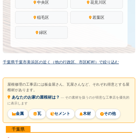
中央区
花見川区
稲毛区
若葉区
緑区
千葉県千葉市美浜区の近く（他の行政区、市区町村）で絞り込む
屋根修理の工事店には板金屋さん、瓦屋さんなど、それぞれ得意とする屋
根材があります。
あなたのお家の屋根材は？
― その素材を扱うのが得意な工事店を優先的
に表示します
金属
瓦
セメント
木材
その他
千葉県