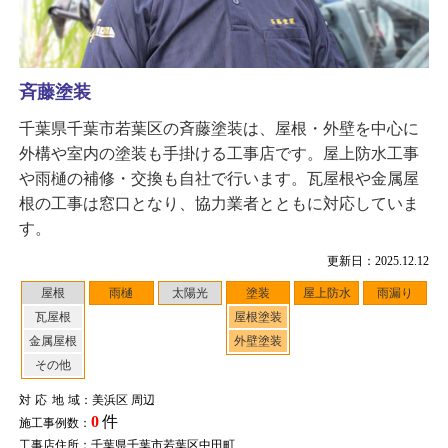
斉藤塗装
千葉県千葉市若葉区の斉藤塗装は、屋根・外壁を中心に
外構や室内の塗装も手掛ける工事店です。屋上防水工事
や雨樋の補修・交換も自社で行います。瓦屋根や金属屋
根の工事は窓口となり、協力業者とともに対応していま
す。
更新日：2025.12.12
屋根
雨樋
太陽光
塗装
屋上防水
雨漏り
瓦屋根
屋根塗装
金属屋根
外壁塗装
その他
対応地域
：美浜区 周辺
0
件
施工事例数：
工事店住所：千葉県千葉市若葉区中田町