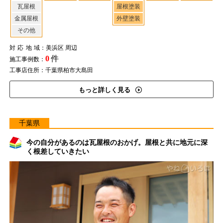
瓦屋根
屋根塗装
金属屋根
外壁塗装
その他
対応地域
：美浜区 周辺
0
件
施工事例数：
工事店住所：千葉県柏市大島田
もっと詳しく見る
千葉県
今の自分があるのは瓦屋根のおかげ。屋根と共に地元に深
く根差していきたい