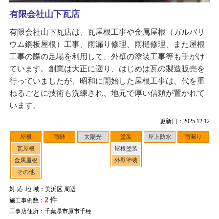
有限会社山下瓦店
有限会社山下瓦店は、瓦屋根工事や金属屋根（ガルバリ
ウム鋼板屋根）工事、雨漏り修理、雨樋修理、また屋根
工事の際の足場を利用して、外壁の塗装工事等も手がけ
ています。創業は大正に遡り、はじめは瓦の製造販売を
行っていましたが、昭和に開始した屋根工事は、代を重
ねるごとに技術も洗練され、地元で厚い信頼が置かれて
います。
更新日：2025.12.12
屋根
雨樋
太陽光
塗装
屋上防水
雨漏り
瓦屋根
屋根塗装
金属屋根
外壁塗装
その他
対応地域
：美浜区 周辺
2
件
施工事例数：
工事店住所：千葉県市原市千種