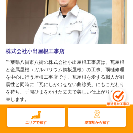
株式会社小出屋根工事店
千葉県八街市八街の株式会社小出屋根工事店は、瓦屋根
と金属屋根（ガルバリウム鋼板屋根）の工事、雨樋修理
を中心に行う屋根工事店です。瓦屋根を愛する職人が耐
震性と同時に「瓦にしか出せない曲線美」にもこだわり
を持ち、手間ひまをかけた丈夫で美しい仕上がりをお約
束します。
更新日：2026.07.24
屋根
雨樋
太陽光
塗装
屋上防水
雨漏り
現在地から探す
エリアで探す
瓦屋根
屋根塗装
金属屋根
外壁塗装