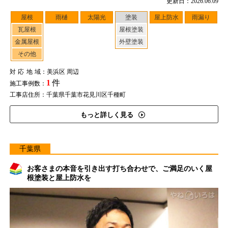
更新日：2026.06.09
屋根
雨樋
太陽光
塗装
屋上防水
雨漏り
瓦屋根
屋根塗装
金属屋根
外壁塗装
その他
対応地域
：美浜区 周辺
1
件
施工事例数：
工事店住所：千葉県千葉市花見川区千種町
もっと詳しく見る
千葉県
お客さまの本音を引き出す打ち合わせで、ご満足のいく屋
根塗装と屋上防水を