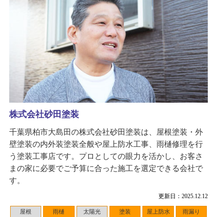
株式会社砂田塗装
千葉県柏市大島田の株式会社砂田塗装は、屋根塗装・外
壁塗装の内外装塗装全般や屋上防水工事、雨樋修理を行
う塗装工事店です。プロとしての眼力を活かし、お客さ
まの家に必要でご予算に合った施工を選定できる会社で
す。
更新日：2025.12.12
屋根
雨樋
太陽光
塗装
屋上防水
雨漏り