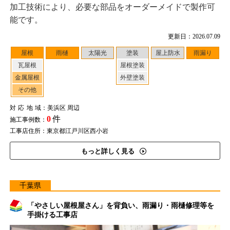
加工技術により、必要な部品をオーダーメイドで製作可
能です。
更新日：2026.07.09
屋根
雨樋
太陽光
塗装
屋上防水
雨漏り
瓦屋根
屋根塗装
金属屋根
外壁塗装
その他
対応地域
：美浜区 周辺
0
件
施工事例数：
工事店住所：東京都江戸川区西小岩
もっと詳しく見る
千葉県
「やさしい屋根屋さん」を背負い、雨漏り・雨樋修理等を
手掛ける工事店