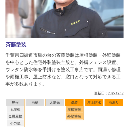
斉藤塗装
千葉県四街道市鷹の台の斉藤塗装は屋根塗装・外壁塗装
を中心とした住宅外装塗装全般と、外構フェンス設置、
ウレタン防水等を手掛ける塗装工事店です。雨漏り修理
や雨樋工事、屋上防水など、窓口となって対応できる工
事が多数あります。
更新日：2025.12.12
屋根
雨樋
太陽光
塗装
屋上防水
雨漏り
瓦屋根
屋根塗装
金属屋根
外壁塗装
その他