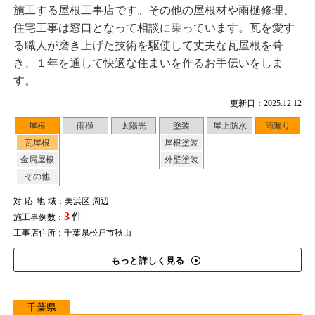
施工する屋根工事店です。その他の屋根材や雨樋修理、
住宅工事は窓口となって相談に乗っています。瓦を愛す
る職人が磨き上げた技術を駆使して丈夫な瓦屋根を葺
き、１年を通して快適な住まいを作るお手伝いをしま
す。
更新日：2025.12.12
屋根
雨樋
太陽光
塗装
屋上防水
雨漏り
瓦屋根
屋根塗装
金属屋根
外壁塗装
その他
対応地域
：美浜区 周辺
3
件
施工事例数：
工事店住所：千葉県松戸市秋山
もっと詳しく見る
千葉県