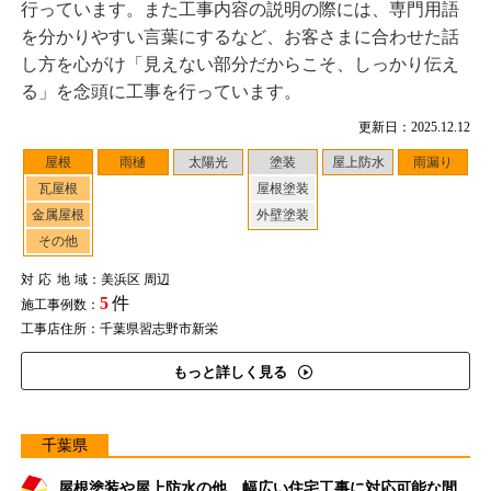
行っています。また工事内容の説明の際には、専門用語
を分かりやすい言葉にするなど、お客さまに合わせた話
し方を心がけ「見えない部分だからこそ、しっかり伝え
る」を念頭に工事を行っています。
更新日：2025.12.12
屋根
雨樋
太陽光
塗装
屋上防水
雨漏り
瓦屋根
屋根塗装
金属屋根
外壁塗装
その他
対応地域
：美浜区 周辺
5
件
施工事例数：
工事店住所：千葉県習志野市新栄
もっと詳しく見る
千葉県
屋根塗装や屋上防水の他、幅広い住宅工事に対応可能な間