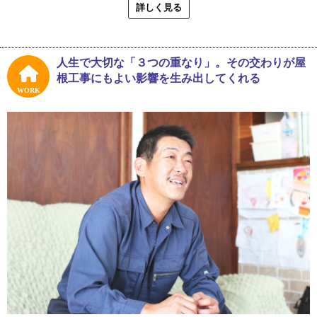
「ジュっちゃん、シーよ。おすわり」
詳しく見る
口鬚をたくわえたワイルドな容貌とは裏腹に、愛犬に優し
く穏やかに接する宮内さん。ソファーのかたわらに愛犬が
座る自宅兼事務所で、「やねいろは」の取材はスタートし
人生で大切な「３つの重なり」。その交わりが屋
ました。幼少期のエピソードを聞き始めると、「小さい頃
根工事にもよい影響を生み出してくれる
の話ね。しましょうしましょう。色々ありますよ」と、一
WORK
瞬いたずらっ子のような笑顔になり、その表情はこちらも
何が聞けるのかとわくわくするほど。
「親に聞くところによると、『手がかかる子』だったよう
です。１０ヶ月の赤ん坊の頃に水ぼうそうとはしかに同時
にかかって、一命をとりとめたところから始まり、次は３
歳の頃。制服姿のお姉さんの後ろを三輪車でついていき、
遠くまで行きすぎてパトカーに乗せられて帰ってきてね。
小学生になってからは給食がいやで１ヶ月も欠席したり、
登校しても自分だけ弁当持参にしてもらったり。そして学
校生活に慣れると、今度は登校する友人と、通学路途中の
公園で寄り道ついでに遊びすぎて遅刻するという…」と、