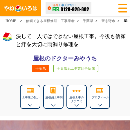
無料
工事受付窓口
HOME
>
信頼できる屋根修理・工事業者
>
千葉県
>
習志野市
>
屋
決して一人ではできない屋根工事。今後も信頼
と絆を大切に雨漏り修理を
屋根のドクターみやうち
千葉県
千葉県瓦工事業組合所属
工事店の想い
屋根施工事例
屋根工事の
プロフィール
クチコミ