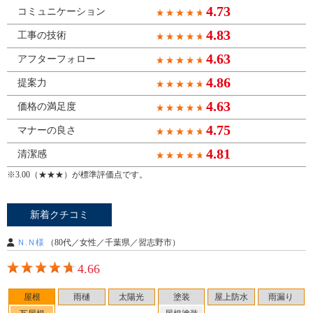
4.73
コミュニケーション
4.83
工事の技術
4.63
アフターフォロー
4.86
提案力
4.63
価格の満足度
4.75
マナーの良さ
4.81
清潔感
※3.00（★★★）が標準評価点です。
新着クチコミ
Ｎ.Ｎ様
（80代／女性／千葉県／習志野市）
4.66
屋根
雨樋
太陽光
塗装
屋上防水
雨漏り