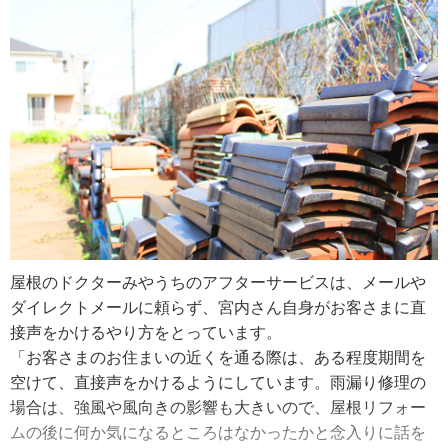
は、中学から始めた体操経験のおかげ。高校では、鉄棒の
も絡んできますが、 自分の知識と経験を生かして、屋根の
種目で県大会１位をとる実力で、大学では、東北・北海道
雨漏りなどの不具合をピンポイントで見つけられること。
大会の床運動で２位の成績をおさめました。
そして、最小限の手間で的確に修繕できることですね」
「私もオリンピック選手を目指していた…と言いたいとこ
ろなんですが、どうしても苦手な種目があったので、国内
そして、宮内さんが仕事をする上でいつも心に留めている
選手どまりでした。世界で戦うには、人より秀でた得意技
想いがあります。それは、「自分・相手（お客さま）・第
があることより、１つも苦手がないことの方が、昔は大切
三者（周囲の人たち）」の３つがうまく重なった時に、そ
でしたね。それでも、真面目に取り組んでいたので、大学
の中心に良い仕事や思いやりが生まれるという考えです。
を卒業する時には、指導者としてのお話もいただきまし
「私のやる仕事、屋根工事が１つ目。そして２つ目がお客
た」
さまの要望。双方だけで屋根工事仕事をすすめるのではな
しかし、宮内さんは体育指導者としての道は選ばず、大学
く、そこに３つ目、第三者の存在も絡めるべきだと思って
卒業後は実家へ戻り、父が経営していた宮内瓦店に入社し
屋根のドクターみやうちのアフターサービスは、メールや
います。私とお客さまが、周囲の人に対して思いやりが持
ました。
ダイレクトメールに頼らず、宮内さん自身がお客さまに直
てた時に、仕事はうまくいきます。具体的に言うと、屋根
「小さい頃から、親の仕事について行って屋根に上がって
接声をかけるやり方をとっています。
工事の際の、ご迷惑かけますという最初の声かけと、日々
いたので、自然と家に戻る方向で動いていましたね。私に
「お客さまのお住まいの近くを通る際は、ある程度期間を
の挨拶ですね。その気遣いはとても大切です。この『３つ
とっては、教員の仕事より、屋根の上で体を使う仕事の方
空けて、直接声をかけるようにしています。雨漏り修理の
の重なり』は、私の経験から、仕事だけではなく、人間関
が魅力的だったんです」
場合は、強風や風向きの影響も大きいので、屋根リフォー
係全般に影響していると実感しています。地域のＰＴＡ会
そして２年後、宮内瓦店をいったん退職し、別の屋根工事
ムの後に何か気になるところはなかったかと念入りに話を
長をしていた際に、子どもたちにも簡単な例をあげて、こ