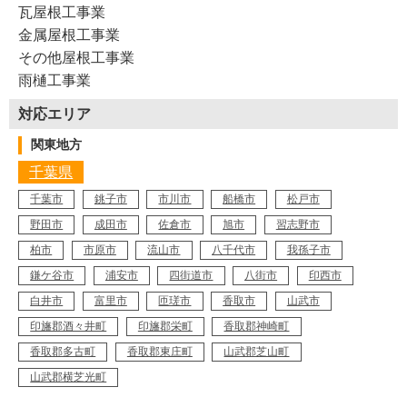
瓦屋根工事業
金属屋根工事業
その他屋根工事業
雨樋工事業
対応エリア
関東地方
千葉県
千葉市
銚子市
市川市
船橋市
松戸市
野田市
成田市
佐倉市
旭市
習志野市
柏市
市原市
流山市
八千代市
我孫子市
鎌ケ谷市
浦安市
四街道市
八街市
印西市
白井市
富里市
匝瑳市
香取市
山武市
印旛郡酒々井町
印旛郡栄町
香取郡神崎町
香取郡多古町
香取郡東庄町
山武郡芝山町
山武郡横芝光町