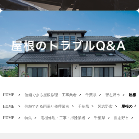
HOME
>
信頼できる屋根修理・工事業者
>
千葉県
>
習志野市
>
屋根
HOME
>
信頼できる雨漏り修理業者
>
千葉県
>
習志野市
>
屋根のド
HOME
>
特集
>
雨樋修理・工事・掃除業者
>
千葉県
>
習志野市
>