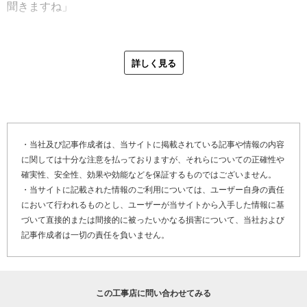
店で働くことになります。そこでは、一つのところで働い
聞きますね」
の話をしたことがありました」
ていたのでは得られない知識と技術を習得しました。
「約２年間、付き合いのあった屋根工事店でお世話になり
最後にやねいろはをご覧の、屋根修理・リフォームをお考
さらに、日々の屋根工事で大切にしていることをお尋ねし
ました。大手住宅メーカーの仕事もあったので、そこで
えのお客さまへメッセージです。
詳しく見る
たところ、「屋根は下から見るものなので、屋根リフォー
色々な話も聞けたし、沢山の外注職人さんと知り合いまし
「屋根のドクターみやうちは、現在は私１人で取りまわし
ム工事完了間際には、必ず下から見てチェックをしていま
た。宮内瓦店は、和型の瓦一筋だったため、これまで扱っ
ている会社です。規模が小さいので、お客さまからすると
す。屋根の上で良かれと思っても、下から見ると、瓦の傾
たことのない製品にも存分に触らせてもらえたんです。短
本当に屋根工事ができるの？と心配になるかもしれませ
斜や、鬼瓦の角度が恰好悪くなっていることがわりとある
い期間でしたがありがたかったですね。宮内瓦店に戻って
ん。でも、そこは同業者仲間との横のつながりで十分にカ
んです。雨漏り修理済み、でも下から見て、おや？と感じ
からは、父から本格的に仕事の厳しさを教わりました。父
バーします。あと、職人が私１人ということは、お客さま
・当社及び記事作成者は、当サイトに掲載されている記事や情報の内容
たら必ず直します」との回答。
に関しては十分な注意を払っておりますが、それらについての正確性や
は細やかな仕事をする人で、私が屋根工事の仕上がりに対
に対して担当が変わらないという強みでもあるんです。職
「屋根のドクター」というと「直す」に特化した印象が強
確実性、安全性、効果や効能などを保証するものではございません。
して『これくらいでいいかな』と妥協する箇所は、必ず指
人が変わると『雨漏りを止める』という最終的な目的は同
いですが、ここには、見た目の美しさにもこだわる宮内さ
・当サイトに記載された情報のご利用については、ユーザー自身の責任
摘されました。瓦自体にも厳しい目をもっていて、少しで
じでも、工程やおさまりに差が出ます。でも、私がやって
んの職人魂が感じられます。
において行われるものとし、ユーザーが当サイトから入手した情報に基
も質の悪いものが混ざっていると『この瓦で仕事はできな
いる限りずっとフォローができるので、そこは安心してく
づいて直接的または間接的に被ったいかなる損害について、当社および
い』と言って、屋根に上がっている瓦を全部下ろすことも
ださい。屋根の点検だけでもお伺いしますので、気軽にお
記事作成者は一切の責任を負いません。
次に実際の雨漏り修理について伺うと、最近はコロニアル
ありました。それくらい仕事に対して、厳しさやこだわり
電話いただけたら嬉しいです」
（※１）の塗装が原因になっている事例がとても多いとの
を持っている人でした」
こと。「コロニアルに２度、３度と塗装して、コロニアル
その後、宮内さんは２００８年に宮内瓦店から独立し、屋
少数精鋭で会社を切り盛りしつつ、仕事仲間との横のつな
の中に入った水のはけ口となる部分（下場）が詰まってい
この工事店に問い合わせてみる
根のドクターみやうちを創業します。創業当時は、若い経
がり、習志野という地域とのつながりも大切にしている宮
る事例がよくあります。ペンキが厚塗りになってわずかに