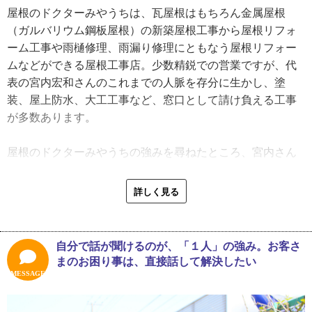
中々型破りな子ども時代。しかし、単なる天真爛漫な少年
屋根のドクターみやうちは、瓦屋根はもちろん金属屋根
のまま大人になったわけではないということが、次のエピ
（ガルバリウム鋼板屋根）の新築屋根工事から屋根リフォ
ソードからうかがえます。
ーム工事や雨樋修理、雨漏り修理にともなう屋根リフォー
「通学路の途中にあった材木屋さんと顔見知りだったんで
ムなどができる屋根工事店。少数精鋭での営業ですが、代
す。登校中に虫を捕まえて預かってもらって、帰りに取り
表の宮内宏和さんのこれまでの人脈を存分に生かし、塗
に行きました。私が慕っていたその材木屋の番頭さん、独
装、屋上防水、大工工事など、窓口として請け負える工事
立して会社を構えているんですが、実は今、そこから材木
が多数あります。
を買っているんです。むこうはきっと、『あのガキんちょ
と仕事をすることになるなんて』と思ったでしょうね」
屋根のドクターみやうちの強みを尋ねたところ、宮内さん
宮内さんは現在、１人で会社を切り盛りしていますが、実
自身が持つ、和型瓦屋根に関する技術をあげてくれまし
際の屋根工事はたくさんの仕事仲間と協力して行っていま
た。近年、和型の瓦屋根に対応できる職人は、減少傾向に
詳しく見る
す。それは、幼い頃からの人づきあいの良さや、快活で明
あります。宮内さんがこの１０年、屋根のドクターみやう
るい人柄が影響しているのかもしれません。
ちを切り盛りしてこられたのは、その貴重な技術と知識を
持っていたからだと言っても過言ではないでしょう。
自分で話が聞けるのが、「１人」の強み。お客さ
そして宮内さん、実は優れた運動神経の持ち主。３５歳の
「東日本大震災の際にも感じたのですが、和形瓦屋根に対
まのお困り事は、直接話して解決したい
時に、身体能力とチームワークを競うテレビ番組に、当時
応できる職人が少なくなってきていますね。入母屋などの
MESSAGE
小学２年生だった息子さんと出演した経験があります。オ
和型の瓦屋根の葺きや修繕ができるのが、私の強みです。
ーディションを勝ち抜き、テレビ出演の権利を得られたの
あと、会社としての強みは、『屋根のドクター』の屋号に