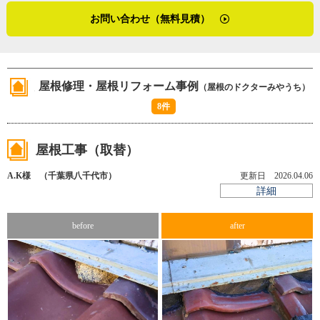
営者ということで同業者に軽んじられるなど、くやしい思
内さん。一見、強面ではありますが、インタビューの際は
空いた水のはけ口が塗料で埋められてしまい、水がコロニ
お問い合わせ（無料見積）
いもしたそうです。それでも、自分を頼ってリピートして
終始笑顔と笑い声があふれていました。屋根のドクターみ
アル内部に留まり、徐々に下地材に浸透し雨漏りとなって
くれるお客さまがいたり、お客さまが知人を紹介してくれ
やうちは、「話のわかる屋根屋さん」そんなキャッチフレ
しまうのです。それは、縁切り（※２）をして対処しまし
たりすることが励みになり、これまでやってこられたと宮
ーズを思わず看板に書き足したくなるような、千葉県習志
た。１度目のペンキ塗りの時点ではわりと平気なのです
内さんはいいます。
野市に根付いた温かみのある屋根リフォーム店です。
屋根修理・屋根リフォーム事例
（屋根のドクターみやうち）
が、２度目以降の塗装後に雨漏りをしたら、縁切りができ
今まで屋根工事業をしていて、嬉しかったことは？の問い
ていないのを疑いますね。セメント瓦でも同じです。水の
8件
に「屋根工事の技術に直接関係ある話ではないんですが、
（２０１８年４月取材）
通り道がなければ、雨漏りするのは当然です」
近所の子どもから『おじさん、屋根が崩れているところが
屋根工事（取替）
あるよ』と声をかけられたことがありました。ＰＴＡ会長
また、千葉県習志野市の屋根工事の地域性について伺う
をしていて、学校に出入りしていた影響もあったと思うん
A.K様 （千葉県八千代市）
更新日 2026.04.06
と、「ここ千葉県習志野市は風が強い。板金屋根であれ
ですが、私の仕事が屋根工事だと子どもが知っていたんで
詳細
ば、ガイドラインの屋根補修に加えて、釘をビスに変えた
すね。地域の皆さんに、自分の職業が根付いてきているの
り、打ち込む本数を増やしたりします。潮風もくるので、
かなと、それが嬉しかったです」
before
after
なるべく銅板よりもステンレスを使うなど、塩害対策も考
えますね」
「これからの会社の展望としては…、本音ではもう１人従
業員がほしいところです。でも、やはりこれまでと同じよ
※１ コロニアル…セメントを固めて塗装した板状の屋根
うに、同業者や仲間と協力しながら真面目に仕事をしてい
材
く、それに尽きるかな。板金屋やクロス屋の仲間もいるの