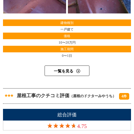
※２ 縁切り…コロニアルに塗装を施すと、中に侵入した
で、屋根瓦工事の最中に見つけた住宅の不具合も、すぐに
水を流れさせるための隙間部分に塗料が溜まってしまうこ
相談できる相手がいます。小人数でやっていますが、横の
とがある。その塗料で塞がれた部分にタスペーサーという
つながりがあるので心強いです」
工具を用いて、隙間をあける作業を縁切りという。
建物種別
一戸建て
価格
10〜20万円
施工期間
0〜1日
一覧を見る
屋根工事のクチコミ評価
（屋根のドクターみやうち）
4件
総合評価
4.75