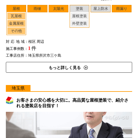
屋根
雨樋
太陽光
塗装
屋上防水
雨漏り
瓦屋根
屋根塗装
金属屋根
外壁塗装
その他
対応地域
：桜区 周辺
1
件
施工事例数：
工事店住所：埼玉県所沢市三ケ島
もっと詳しく見る
埼玉県
お客さまの安心感を大切に。高品質な屋根塗装で、紹介さ
れる塗装店を目指す！