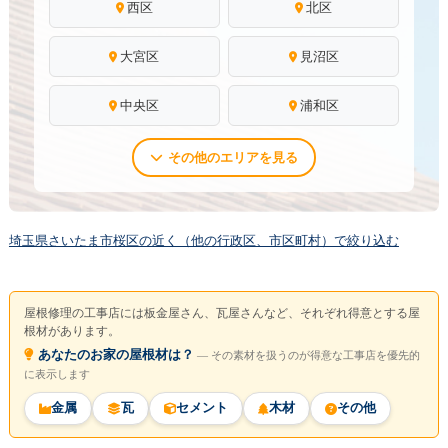
西区
北区
大宮区
見沼区
中央区
浦和区
その他のエリアを見る
埼玉県さいたま市桜区の近く（他の行政区、市区町村）で絞り込む
屋根修理の工事店には板金屋さん、瓦屋さんなど、それぞれ得意とする屋
根材があります。
あなたのお家の屋根材は？
― その素材を扱うのが得意な工事店を優先的
に表示します
金属
瓦
セメント
木材
その他