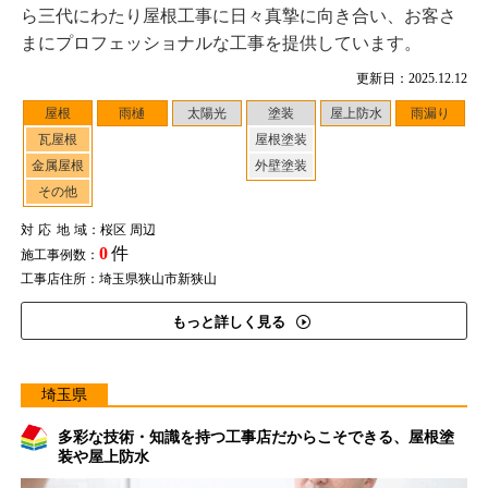
ら三代にわたり屋根工事に日々真摯に向き合い、お客さ
まにプロフェッショナルな工事を提供しています。
更新日：2025.12.12
屋根
雨樋
太陽光
塗装
屋上防水
雨漏り
瓦屋根
屋根塗装
金属屋根
外壁塗装
その他
対応地域
：桜区 周辺
0
件
施工事例数：
工事店住所：埼玉県狭山市新狭山
もっと詳しく見る
埼玉県
多彩な技術・知識を持つ工事店だからこそできる、屋根塗
装や屋上防水