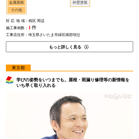
金属屋根
外壁塗装
その他
対応地域
：桜区 周辺
1
件
施工事例数：
工事店住所：埼玉県さいたま市緑区南部領辻
もっと詳しく見る
東京都
学びの姿勢をいつまでも。屋根・雨漏り修理等の新情報を
いち早く取り入れる