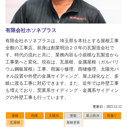
有限会社ホソネプラス
有限会社ホソネプラスは、埼玉県を本社とする屋根工事
全般の工事店。前身は創業明治２０年の瓦製造会社で
す。時代の流れと共に、業務内容も小規模な瓦製造から
工事業へと変化。現在は、瓦屋根、金属屋根（ガルバリ
ウム鋼板屋根）工事、雨漏り修理、雨樋修理、太陽光パ
ネル設置や外壁の金属サイディング、屋上緑化など、多
岐に渡る工事に対応できます。また、近年では外壁工事
も増えており、窯業系サイディング・金属系サイディン
グの外壁工事も行っています。
更新日：2025.12.12
屋根
雨樋
太陽光
塗装
屋上防水
雨漏り
瓦屋根
屋根塗装