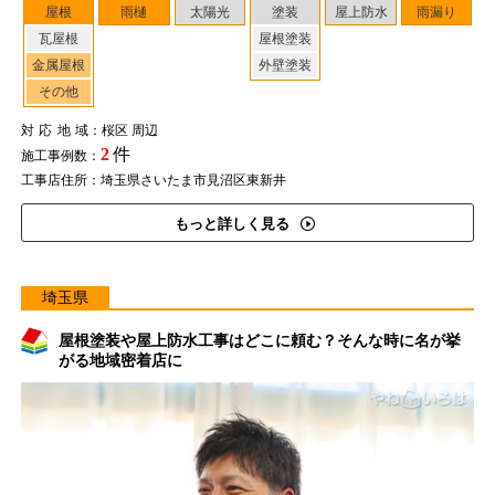
屋根
雨樋
太陽光
塗装
屋上防水
雨漏り
瓦屋根
屋根塗装
金属屋根
外壁塗装
その他
対応地域
：桜区 周辺
2
件
施工事例数：
工事店住所：埼玉県さいたま市見沼区東新井
もっと詳しく見る
埼玉県
屋根塗装や屋上防水工事はどこに頼む？そんな時に名が挙
がる地域密着店に