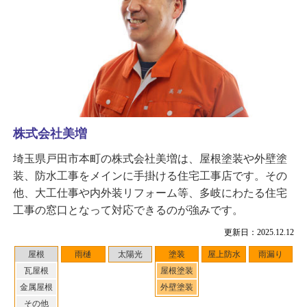
株式会社美増
埼玉県戸田市本町の株式会社美増は、屋根塗装や外壁塗
装、防水工事をメインに手掛ける住宅工事店です。その
他、大工仕事や内外装リフォーム等、多岐にわたる住宅
工事の窓口となって対応できるのが強みです。
更新日：2025.12.12
屋根
雨樋
太陽光
塗装
屋上防水
雨漏り
瓦屋根
屋根塗装
金属屋根
外壁塗装
その他