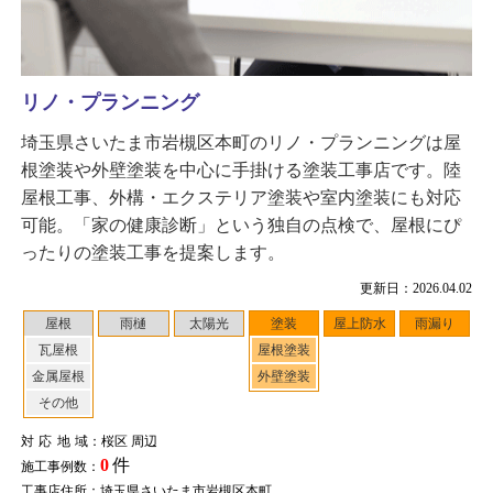
リノ・プランニング
埼玉県さいたま市岩槻区本町のリノ・プランニングは屋
根塗装や外壁塗装を中心に手掛ける塗装工事店です。陸
屋根工事、外構・エクステリア塗装や室内塗装にも対応
可能。「家の健康診断」という独自の点検で、屋根にぴ
ったりの塗装工事を提案します。
更新日：2026.04.02
屋根
雨樋
太陽光
塗装
屋上防水
雨漏り
瓦屋根
屋根塗装
金属屋根
外壁塗装
その他
対応地域
：桜区 周辺
0
件
施工事例数：
工事店住所：埼玉県さいたま市岩槻区本町