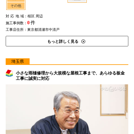
その他
対応地域
：桜区 周辺
0
件
施工事例数：
工事店住所：東京都清瀬市中清戸
もっと詳しく見る
埼玉県
小さな雨樋修理から大規模な屋根工事まで、あらゆる板金
工事に誠実に対応