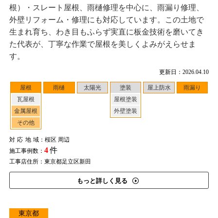
根）・スレート屋根、雨樋修理を中心に、雨漏り修理、
外壁リフォーム・修理にも対応しています。この土地で
生まれ育ち、わき目もふらず実直に板金技術を磨いてき
た代表が、丁寧な作業で屋根を美しくよみがえらせま
す。
更新日：2026.04.10
屋根
雨樋
太陽光
塗装
屋上防水
雨漏り
瓦屋根
屋根塗装
金属屋根
外壁塗装
その他
対応地域
：桜区 周辺
4
件
施工事例数：
工事店住所：東京都足立区新田
もっと詳しく見る
東京都