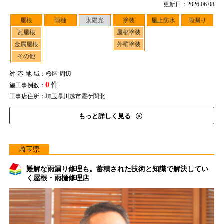
更新日：2026.06.08
屋根
雨樋
太陽光
塗装
屋上防水
雨漏り
瓦屋根
屋根塗装
金属屋根
外壁塗装
その他
対応地域
：桜区 周辺
0
件
施工事例数：
工事店住所：埼玉県川越市霞ケ関北
もっと詳しく見る
埼玉県
難解な雨漏り修理も。蓄積された技術と知識で解決してい
く屋根・雨樋修理店