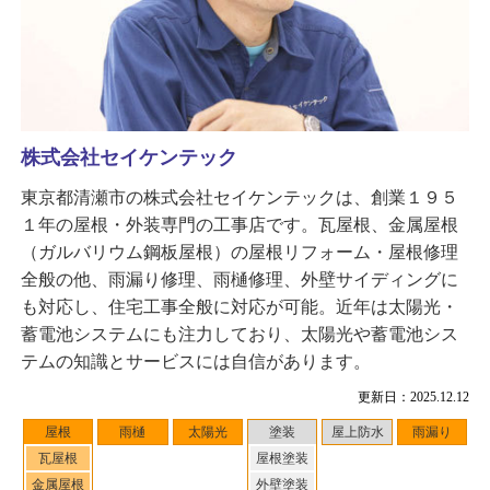
株式会社セイケンテック
東京都清瀬市の株式会社セイケンテックは、創業１９５
１年の屋根・外装専門の工事店です。瓦屋根、金属屋根
（ガルバリウム鋼板屋根）の屋根リフォーム・屋根修理
全般の他、雨漏り修理、雨樋修理、外壁サイディングに
も対応し、住宅工事全般に対応が可能。近年は太陽光・
蓄電池システムにも注力しており、太陽光や蓄電池シス
テムの知識とサービスには自信があります。
更新日：2025.12.12
屋根
雨樋
太陽光
塗装
屋上防水
雨漏り
瓦屋根
屋根塗装
金属屋根
外壁塗装