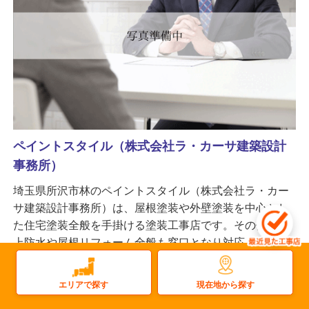
ペイントスタイル（株式会社ラ・カーサ建築設計
事務所）
埼玉県所沢市林のペイントスタイル（株式会社ラ・カー
サ建築設計事務所）は、屋根塗装や外壁塗装を中心とし
た住宅塗装全般を手掛ける塗装工事店です。その他、屋
上防水や屋根リフォーム全般も窓口となり対応。住宅全
体の工事が可能な間口の広い会社です。
更新日：2026.03.30
現在地から探す
エリアで探す
屋根
雨樋
太陽光
塗装
屋上防水
雨漏り