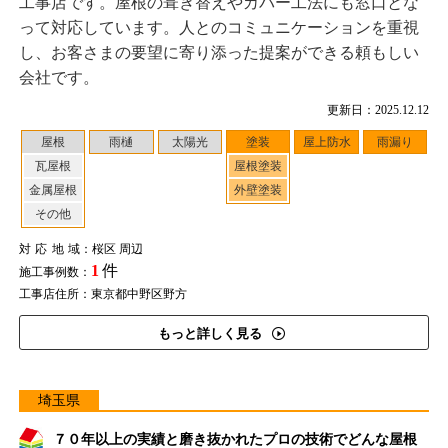
工事店です。屋根の葺き替えやカバー工法にも窓口とな
って対応しています。人とのコミュニケーションを重視
し、お客さまの要望に寄り添った提案ができる頼もしい
会社です。
更新日：2025.12.12
屋根
雨樋
太陽光
塗装
屋上防水
雨漏り
瓦屋根
屋根塗装
金属屋根
外壁塗装
その他
対応地域
：桜区 周辺
1
件
施工事例数：
工事店住所：東京都中野区野方
もっと詳しく見る
埼玉県
７０年以上の実績と磨き抜かれたプロの技術でどんな屋根