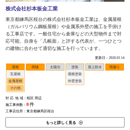
株式会社杉本板金工業
東京都練馬区桜台の株式会社杉本板金工業は、金属屋根
（ガルバリウム鋼板屋根）や金属系外壁の施工を手掛け
る工事店です。一般住宅から倉庫などの大型物件まで対
応可能。自身を「几帳面」と評する代表が、一つひとつ
の建物に合わせて適切な施工を行っています。
更新日：2026.01.14
屋根
雨樋
太陽光
塗装
屋上防水
雨漏り
瓦屋根
屋根塗装
金属屋根
外壁塗装
その他
対応地域
：桜区 周辺
0
件
施工事例数：
工事店住所：東京都練馬区桜台
もっと詳しく見る