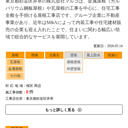
東京都杉並区井草の株式会社マルゴは、金属屋根（ガル
バリウム鋼板屋根）や瓦屋根の工事を中心に、住宅工事
全般を手掛ける屋根工事店です。グループ企業に不動産
事業があり、近年はM&Aによって内装工事や住宅建材販
売の企業も迎え入れたことで、住まいに関わる幅広い領
域で総合的なサービスを展開しています。
更新日：2026.05.14
屋根
雨樋
太陽光
塗装
屋上防水
雨漏り
瓦屋根
屋根塗装
金属屋根
外壁塗装
その他
対応地域
：桜区 周辺
0
件
施工事例数：
工事店住所：東京都杉並区井草
もっと詳しく見る