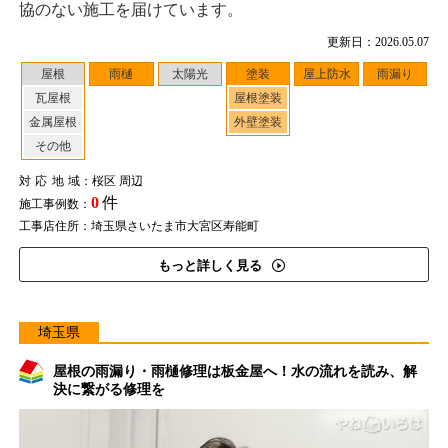
協のない施工を届けています。
更新日：2026.05.07
屋根
雨樋
太陽光
塗装
屋上防水
雨漏り
瓦屋根
屋根塗装
金属屋根
外壁塗装
その他
対応地域
：桜区 周辺
0
件
施工事例数：
工事店住所：埼玉県さいたま市大宮区寿能町
もっと詳しく見る
埼玉県
屋根の雨漏り・雨樋修理は板金屋へ！水の流れを読み、解
決に繋がる修理を