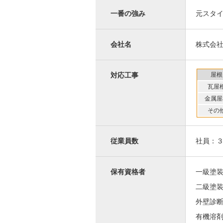
一番の強み
元スタ
会社名
株式会
屋根
対応工事
瓦屋
金属屋
その
従業員数
社員：
保有資格者
一級塗
二級塗
外壁診
有機溶