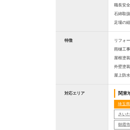
職長安
石綿取
足場の
特徴
リフォ
雨樋工
屋根塗
外壁塗
屋上防
関東
対応エリア
埼玉県
さい
朝霞