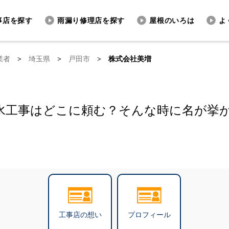
事店を探す
雨漏り修理店を探す
屋根のいろは
よ
業者
>
埼玉県
>
戸田市
>
株式会社美増
水工事はどこに頼む？そんな時に名が挙
工事店の想い
プロフィール