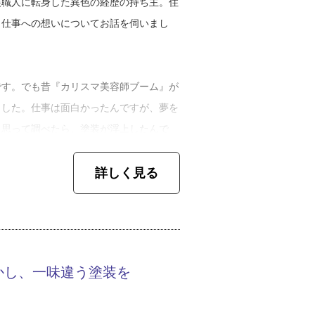
装職人に転身した異色の経歴の持ち主。住
、仕事への想いについてお話を伺いまし
です。でも昔『カリスマ美容師ブーム』が
ました。仕事は面白かったんですが、夢を
と思って調べたら、塗装が浮上したんで
ターの資格も持ってたから、塗料の調色と
詳しく見る
いざ塗装の仕事をしてみると、天職だ！と
業。順調に業績を伸ばし、２０１９年に法
に「地域密着店」を掲げて、地元に根差し
かし、一味違う塗装を
誠実な接客で、着実に地域のお客さまから