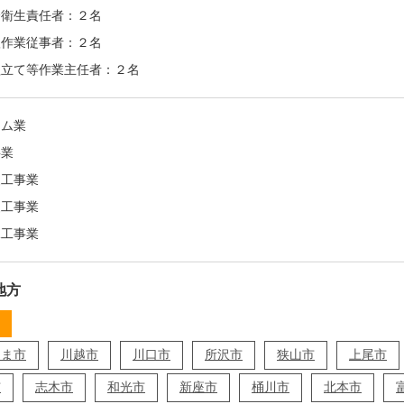
全衛生責任者：２名
扱作業従事者：２名
組立て等作業主任者：２名
ーム業
事業
装工事業
装工事業
水工事業
地方
たま市
川越市
川口市
所沢市
狭山市
上尾市
市
志木市
和光市
新座市
桶川市
北本市