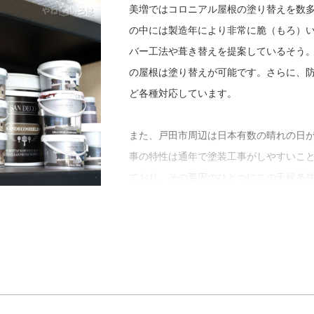
美増ではコロニアル屋根の塗り替えを数
「見積りの時は、過去の事例を挙げてし
の中には製造年により非常に脆（もろ）
付いていない不具合に焦点を当ててアド
バー工法や葺き替えを提案しているそう
たりもできますよ。塗装や防水ではメン
の屋根は塗り替えが可能です。さらに、防
ムをすることも可能です。飛び込み営業
ど各種対応しています。
て、地元のお客さまが困っているのを見
住宅リフォームができるように体制を整
また、戸田市周辺は日本有数の晴れの日
です。地域の皆様の住宅は僕が守る気概
事の特性は通年で塗装工事がしやすいこ
す」
ており、その要因のひとつにこの天候条
最後に「やねいろは」をご覧になってい
のお客さま、そして屋根リフォーム・屋
ジです。
「うちはスタッフ全員が住宅を理解して