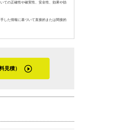
ついての正確性や確実性、安全性、効果や効
て他の人とは視点がちょっと違うかなと思
付いて提案できるので、屋根のこと、住宅
入手した情報に基づいて直接的または間接的
ターフォローを疎かにして広い地域で仕事
点検ができるよう努めているので、屋根に
さい」
嬉しいですよね」と楽しそうに話してた増
増田さんが地元人だという理由もありま
料見積）
時「あ、美増さん！」と噂される住宅工事
材でした。