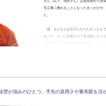
さん（以下、増田さん）は美容師から塗
宅工事に携わることになったきっかけや
た。
「僕、もともとは大工になりたかったん
あって、そこに影響されて美容師になり
捨てきれなくて建築関係の仕事をしたい
す。手先は器用だしカラーコーディネー
かに活かせるんじゃないかと思ってね。
感じるほどしっくりきました」
修業期間を経て、２０１１年に美増を開
人化を果たしました。現在は住宅を中心
経歴が強みのひとつ。手先の器用さや審美眼を活
た仕事をしています。増田さんの明快で
の信用は年々高まっているようです。