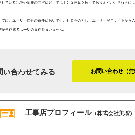
Y11-AZT
工事店番号
されている記事や情報の内容に関しては十分な注意を払っておりますが、それらに
界にいたので、意匠性の高いものに関し
います。普通は気付かないところに気が
いては、ユーザー自身の責任において行われるものとし、ユーザーが当サイトから
のこと、何でもご相談くださいね。アフ
び記事作成者は一切の責任を負いません。
というよりは、地域密着で手厚い施工や
限らず住宅のことなら気軽にご相談くだ
「口コミが実は知人によるものだったら
田さん。美増が地域密着を掲げるのは、
問い合わせてみる
お問い合わせ（無
す。誰に相談したら良いのかわからない
店になるだろうと、そんな予感がした取
（２０２３年２月取材）
工事店プロフィール
（株式会社美増）