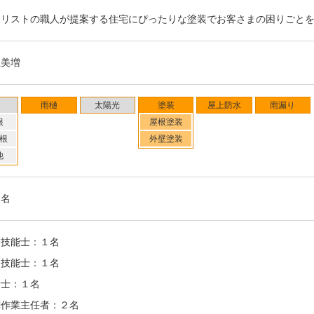
イリストの職人が提案する住宅にぴったりな塗装でお客さまの困りごと
社美増
雨樋
太陽光
塗装
屋上防水
雨漏り
根
屋根塗装
根
外壁塗装
他
３名
装技能士：１名
装技能士：１名
断士：１名
剤作業主任者：２名