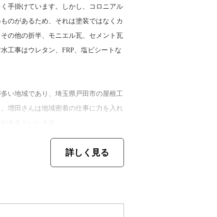
多く手掛けています。しかし、コロニアル
っかり説明をしています。お客さまが気が
いものがあるため、それは塗装ではなくカ
バイスをしたり、色や補修方法の提案をし
。その他の折半、モニエル瓦、セメント瓦
テナンスできない劣化なら、屋根リフォー
水工事はウレタン、FRP、塩ビシートな
で酷い工事をするリフォーム会社が増え
てきました。塗装だけではなく、総合的に
えたのは、そんな状況が許せなかったから
が多い地域であり、埼玉県戸田市の屋根工
で、今後も地域密着で仕事をしていきま
と。増田さんは地域密着の仕事に力を入れ
件があるといいます。
詳しく見る
る、雨漏り修理や屋根塗装の劣化でお困り
根修理を検討しているお客さまへメッセー
いるのが強みですね。そして僕は美容の世