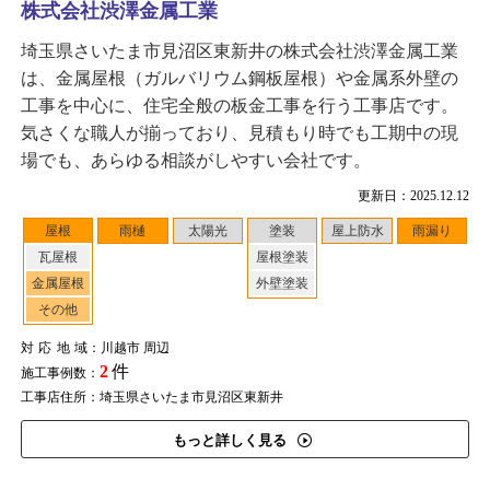
株式会社渋澤金属工業
埼玉県さいたま市見沼区東新井の株式会社渋澤金属工業
は、金属屋根（ガルバリウム鋼板屋根）や金属系外壁の
工事を中心に、住宅全般の板金工事を行う工事店です。
気さくな職人が揃っており、見積もり時でも工期中の現
場でも、あらゆる相談がしやすい会社です。
更新日：2025.12.12
屋根
雨樋
太陽光
塗装
屋上防水
雨漏り
瓦屋根
屋根塗装
金属屋根
外壁塗装
その他
対応地域
：川越市 周辺
2
件
施工事例数：
工事店住所：埼玉県さいたま市見沼区東新井
もっと詳しく見る