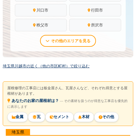
川口市
行田市
秩父市
所沢市
その他のエリアを見る
埼玉県川越市の近く（他の市区町村）で絞り込む
屋根修理の工事店には板金屋さん、瓦屋さんなど、それぞれ得意とする屋
根材があります。
あなたのお家の屋根材は？
― その素材を扱うのが得意な工事店を優先的
に表示します
金属
瓦
セメント
木材
その他
埼玉県