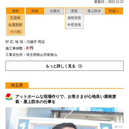
更新日：2025.12.12
屋根
雨樋
太陽光
塗装
屋上防水
雨漏り
瓦屋根
屋根塗装
金属屋根
外壁塗装
その他
対応地域
：川越市 周辺
0
件
施工事例数：
工事店住所：埼玉県狭山市新狭山
もっと詳しく見る
埼玉県
アットホームな現場作りで、お客さまが心地良い屋根塗
装・屋上防水の仕事を