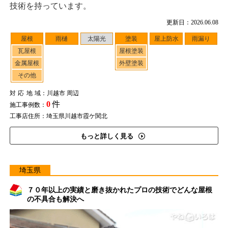
技術を持っています。
更新日：2026.06.08
屋根
雨樋
太陽光
塗装
屋上防水
雨漏り
瓦屋根
屋根塗装
金属屋根
外壁塗装
その他
対応地域
：川越市 周辺
0
件
施工事例数：
工事店住所：埼玉県川越市霞ケ関北
もっと詳しく見る
埼玉県
７０年以上の実績と磨き抜かれたプロの技術でどんな屋根
の不具合も解決へ