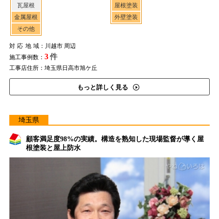
瓦屋根
屋根塗装
金属屋根
外壁塗装
その他
対応地域
：川越市 周辺
3
件
施工事例数：
工事店住所：埼玉県日高市旭ケ丘
もっと詳しく見る
埼玉県
顧客満足度98%の実績。構造を熟知した現場監督が導く屋
根塗装と屋上防水