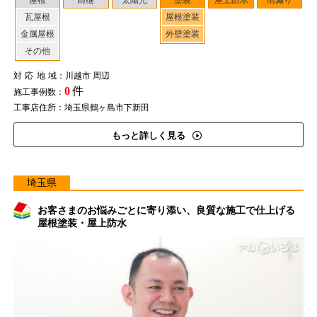
屋根
雨樋
太陽光
塗装
屋上防水
雨漏り
瓦屋根
屋根塗装
金属屋根
外壁塗装
その他
対応地域
：川越市 周辺
0
件
施工事例数：
工事店住所：埼玉県鶴ヶ島市下新田
もっと詳しく見る
埼玉県
お客さまのお悩みごとに寄り添い、良質な施工で仕上げる
屋根塗装・屋上防水