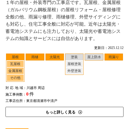
１年の屋根・外装専門の工事店です。瓦屋根、金属屋根
（ガルバリウム鋼板屋根）の屋根リフォーム・屋根修理
全般の他、雨漏り修理、雨樋修理、外壁サイディングに
も対応し、住宅工事全般に対応が可能。近年は太陽光・
蓄電池システムにも注力しており、太陽光や蓄電池シス
テムの知識とサービスには自信があります。
更新日：2025.12.12
屋根
雨樋
太陽光
塗装
屋上防水
雨漏り
瓦屋根
屋根塗装
金属屋根
外壁塗装
その他
対応地域
：川越市 周辺
0
件
施工事例数：
工事店住所：東京都清瀬市中清戸
もっと詳しく見る