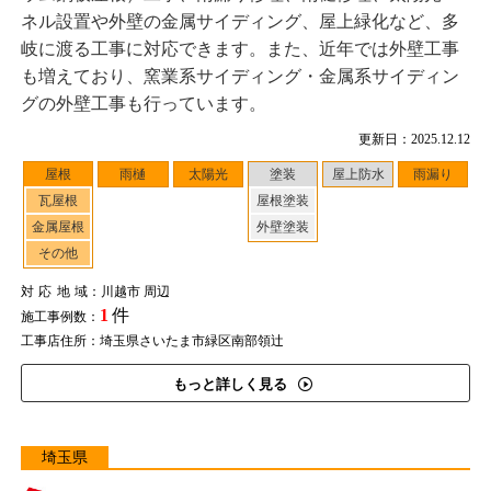
ネル設置や外壁の金属サイディング、屋上緑化など、多
岐に渡る工事に対応できます。また、近年では外壁工事
も増えており、窯業系サイディング・金属系サイディン
グの外壁工事も行っています。
更新日：2025.12.12
屋根
雨樋
太陽光
塗装
屋上防水
雨漏り
瓦屋根
屋根塗装
金属屋根
外壁塗装
その他
対応地域
：川越市 周辺
1
件
施工事例数：
工事店住所：埼玉県さいたま市緑区南部領辻
もっと詳しく見る
埼玉県