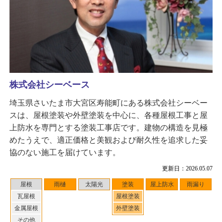
株式会社シーベース
埼玉県さいたま市大宮区寿能町にある株式会社シーベー
スは、屋根塗装や外壁塗装を中心に、各種屋根工事と屋
上防水を専門とする塗装工事店です。建物の構造を見極
めたうえで、適正価格と美観および耐久性を追求した妥
協のない施工を届けています。
更新日：2026.05.07
屋根
雨樋
太陽光
塗装
屋上防水
雨漏り
瓦屋根
屋根塗装
金属屋根
外壁塗装
その他