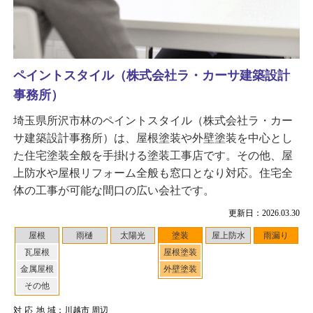
ペイントスタイル（株式会社ラ・カーサ建築設計
事務所）
埼玉県所沢市林のペイントスタイル（株式会社ラ・カー
サ建築設計事務所）は、屋根塗装や外壁塗装を中心とし
た住宅塗装全般を手掛ける塗装工事店です。その他、屋
上防水や屋根リフォーム全般も窓口となり対応。住宅全
体の工事が可能な間口の広い会社です。
更新日：2026.03.30
屋根
雨樋
太陽光
塗装
屋上防水
雨漏り
瓦屋根
屋根塗装
金属屋根
外壁塗装
その他
対応地域
：川越市 周辺