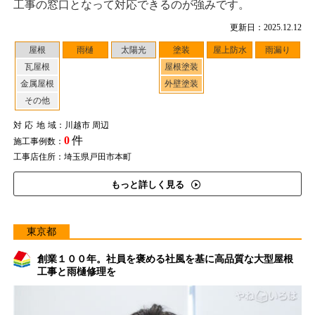
工事の窓口となって対応できるのが強みです。
更新日：2025.12.12
屋根
雨樋
太陽光
塗装
屋上防水
雨漏り
瓦屋根
屋根塗装
金属屋根
外壁塗装
その他
対応地域
：川越市 周辺
0
件
施工事例数：
工事店住所：埼玉県戸田市本町
もっと詳しく見る
東京都
創業１００年。社員を褒める社風を基に高品質な大型屋根
工事と雨樋修理を