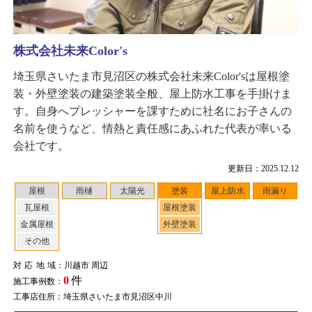
株式会社未来Color's
埼玉県さいたま市見沼区の株式会社未来Color'sは屋根塗
装・外壁塗装の建築塗装全般、屋上防水工事を手掛けま
す。自身へプレッシャーを課すために社名にお子さんの
名前を使うなど、情熱と責任感にあふれた代表が率いる
会社です。
更新日：2025.12.12
屋根
雨樋
太陽光
塗装
屋上防水
雨漏り
瓦屋根
屋根塗装
金属屋根
外壁塗装
その他
対応地域
：川越市 周辺
0
件
施工事例数：
工事店住所：埼玉県さいたま市見沼区中川