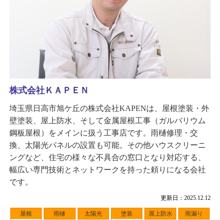
株式会社ＫＡＰＥＮ
埼玉県日高市旭ケ丘の株式会社KAPENは、屋根塗装・外
壁塗装、屋上防水、そして金属屋根工事（ガルバリウム
鋼板屋根）をメインに扱う工事店です。雨樋修理・交
換、太陽光パネルの設置も可能。その他ハウスクリーニ
ングなど、住宅の様々な不具合の窓口となり対応する、
幅広い専門技術とネットワークを持った頼りになる会社
です。
更新日：2025.12.12
屋根
雨樋
太陽光
塗装
屋上防水
雨漏り