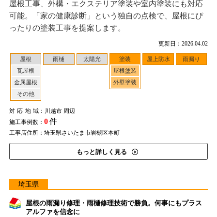
屋根工事、外構・エクステリア塗装や室内塗装にも対応
可能。「家の健康診断」という独自の点検で、屋根にぴ
ったりの塗装工事を提案します。
更新日：2026.04.02
屋根
雨樋
太陽光
塗装
屋上防水
雨漏り
瓦屋根
屋根塗装
金属屋根
外壁塗装
その他
対応地域
：川越市 周辺
0
件
施工事例数：
工事店住所：埼玉県さいたま市岩槻区本町
もっと詳しく見る
埼玉県
屋根の雨漏り修理・雨樋修理技術で勝負。何事にもプラス
アルファを信念に