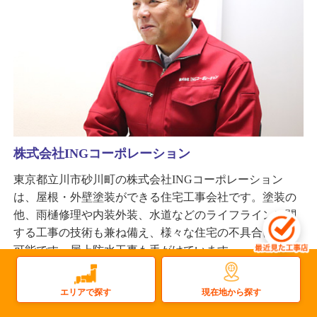
株式会社INGコーポレーション
東京都立川市砂川町の株式会社INGコーポレーション
は、屋根・外壁塗装ができる住宅工事会社です。塗装の
他、雨樋修理や内装外装、水道などのライフラインに関
する工事の技術も兼ね備え、様々な住宅の不具合に対応
可能です。屋上防水工事も手がけています。
更新日：2025.12.12
現在地から探す
エリアで探す
屋根
雨樋
太陽光
塗装
屋上防水
雨漏り
瓦屋根
屋根塗装