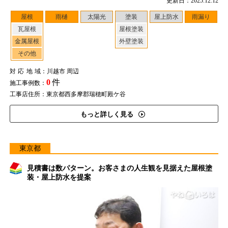
更新日：2025.12.12
屋根
雨樋
太陽光
塗装
屋上防水
雨漏り
瓦屋根
屋根塗装
金属屋根
外壁塗装
その他
対応地域
：川越市 周辺
0
件
施工事例数：
工事店住所：東京都西多摩郡瑞穂町殿ケ谷
もっと詳しく見る
東京都
見積書は数パターン。お客さまの人生観を見据えた屋根塗
装・屋上防水を提案