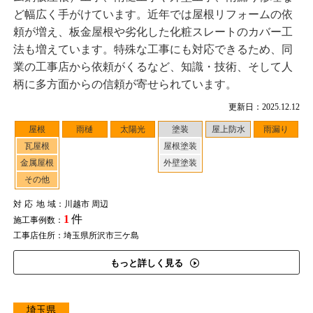
ど幅広く手がけています。近年では屋根リフォームの依
頼が増え、板金屋根や劣化した化粧スレートのカバー工
法も増えています。特殊な工事にも対応できるため、同
業の工事店から依頼がくるなど、知識・技術、そして人
柄に多方面からの信頼が寄せられています。
更新日：2025.12.12
屋根
雨樋
太陽光
塗装
屋上防水
雨漏り
瓦屋根
屋根塗装
金属屋根
外壁塗装
その他
対応地域
：川越市 周辺
1
件
施工事例数：
工事店住所：埼玉県所沢市三ケ島
もっと詳しく見る
埼玉県