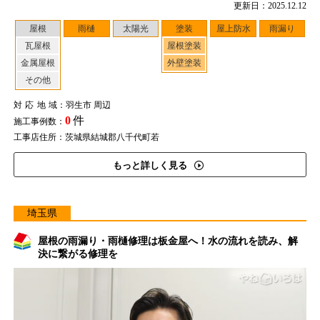
更新日：2025.12.12
屋根
雨樋
太陽光
塗装
屋上防水
雨漏り
瓦屋根
屋根塗装
金属屋根
外壁塗装
その他
対応地域
：羽生市 周辺
0
件
施工事例数：
工事店住所：茨城県結城郡八千代町若
もっと詳しく見る
埼玉県
屋根の雨漏り・雨樋修理は板金屋へ！水の流れを読み、解
決に繋がる修理を