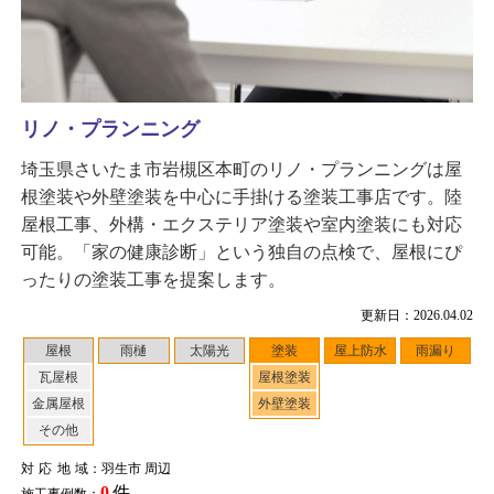
リノ・プランニング
埼玉県さいたま市岩槻区本町のリノ・プランニングは屋
根塗装や外壁塗装を中心に手掛ける塗装工事店です。陸
屋根工事、外構・エクステリア塗装や室内塗装にも対応
可能。「家の健康診断」という独自の点検で、屋根にぴ
ったりの塗装工事を提案します。
更新日：2026.04.02
屋根
雨樋
太陽光
塗装
屋上防水
雨漏り
瓦屋根
屋根塗装
金属屋根
外壁塗装
その他
対応地域
：羽生市 周辺
0
件