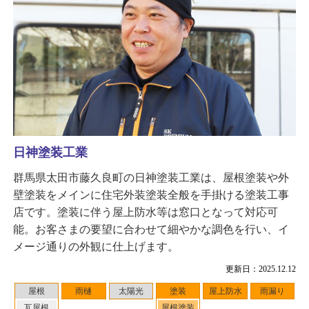
日神塗装工業
群馬県太田市藤久良町の日神塗装工業は、屋根塗装や外
壁塗装をメインに住宅外装塗装全般を手掛ける塗装工事
店です。塗装に伴う屋上防水等は窓口となって対応可
能。お客さまの要望に合わせて細やかな調色を行い、イ
メージ通りの外観に仕上げます。
更新日：2025.12.12
屋根
雨樋
太陽光
塗装
屋上防水
雨漏り
瓦屋根
屋根塗装