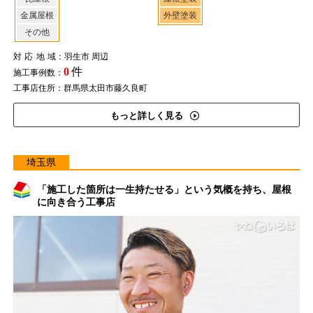
金属屋根
外壁塗装
その他
対応地域
：羽生市 周辺
0
件
施工事例数：
工事店住所：群馬県太田市藤久良町
もっと詳しく見る
埼玉県
「施工した箇所は一生持たせる」という気概を持ち、屋根
に向き合う工事店