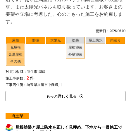
材、また太陽光パネルも取り扱っています。お客さまの
要望や立場に考慮した、心のこもった施工をお約束しま
す。
更新日：2026.06.09
屋根
雨樋
太陽光
塗装
屋上防水
雨漏り
瓦屋根
屋根塗装
金属屋根
外壁塗装
その他
対応地域
：羽生市 周辺
2
件
施工事例数：
工事店住所：埼玉県加須市中樋遣川
もっと詳しく見る
埼玉県
屋根塗装と屋上防水を正しく見極め、下地から一貫施工で