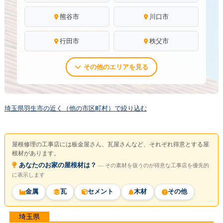
熊谷市
川口市
行田市
秩父市
その他のエリアを見る
埼玉県羽生市の近く（他の市区町村）で絞り込む
屋根修理の工事店には板金屋さん、瓦屋さんなど、それぞれ得意とする屋
根材があります。
あなたのお家の屋根材は？
― その素材を扱うのが得意な工事店を優先的
に表示します
金属
瓦
セメント
木材
その他
埼玉県