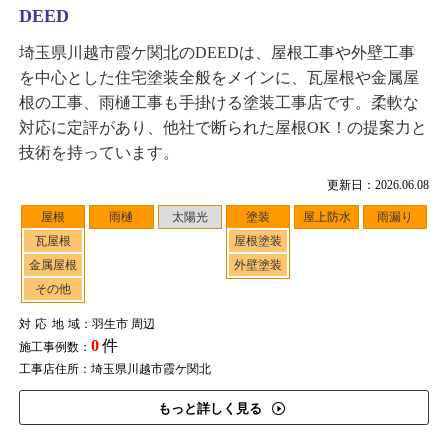
DEED
埼玉県川越市霞ケ関北のDEEDは、屋根工事や外壁工事
を中心とした住宅塗装全般をメインに、瓦屋根や金属屋
根の工事、雨樋工事も手掛ける塗装工事店です。柔軟な
対応に定評があり、他社で断られた屋根OK！の提案力と
技術を持っています。
更新日：2026.06.08
屋根
雨樋
太陽光
塗装
屋上防水
雨漏り
瓦屋根
屋根塗装
金属屋根
外壁塗装
その他
対応地域
：羽生市 周辺
0
件
施工事例数：
工事店住所：埼玉県川越市霞ケ関北
もっと詳しく見る