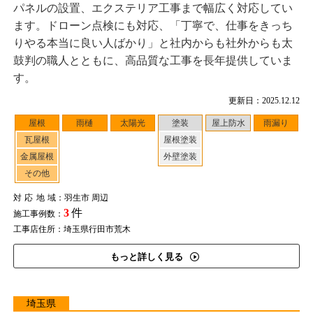
パネルの設置、エクステリア工事まで幅広く対応してい
ます。ドローン点検にも対応、「丁寧で、仕事をきっち
りやる本当に良い人ばかり」と社内からも社外からも太
鼓判の職人とともに、高品質な工事を長年提供していま
す。
更新日：2025.12.12
屋根
雨樋
太陽光
塗装
屋上防水
雨漏り
瓦屋根
屋根塗装
金属屋根
外壁塗装
その他
対応地域
：羽生市 周辺
3
件
施工事例数：
工事店住所：埼玉県行田市荒木
もっと詳しく見る
埼玉県