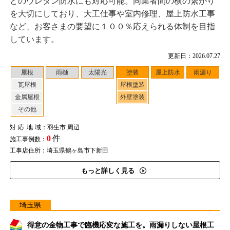
どのウレタン防水にも対応可能。同業者間の横の繋がり
を大切にしており、大工仕事や室内修理、屋上防水工事
など、お客さまの要望に１００％応えられる体制を目指
しています。
更新日：2026.07.27
屋根
雨樋
太陽光
塗装
屋上防水
雨漏り
瓦屋根
屋根塗装
金属屋根
外壁塗装
その他
対応地域
：羽生市 周辺
0
件
施工事例数：
工事店住所：埼玉県鶴ヶ島市下新田
もっと詳しく見る
埼玉県
得意の金物工事で臨機応変な施工を。雨漏りしない屋根工