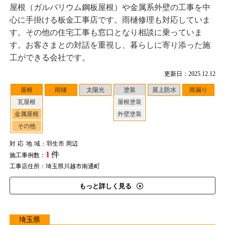
屋根（ガルバリウム鋼板屋根）や金属系外壁の工事を中
心に手掛ける板金工事店です。雨樋修理も対応していま
す。その他の住宅工事も窓口となり相談に乗っていま
す。お客さまとの対話を重視し、暮らしに寄り添った施
工ができる会社です。
更新日：2025.12.12
屋根
雨樋
太陽光
塗装
屋上防水
雨漏り
瓦屋根
屋根塗装
金属屋根
外壁塗装
その他
対応地域
：羽生市 周辺
1
件
施工事例数：
工事店住所：埼玉県川越市南通町
もっと詳しく見る
埼玉県