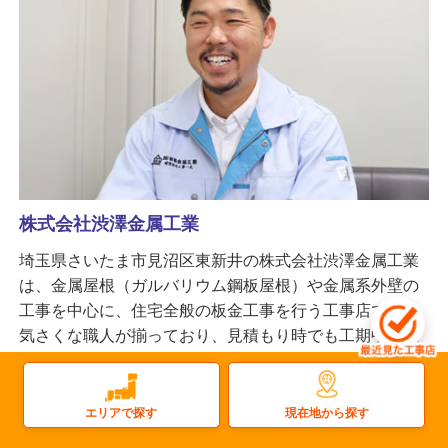
株式会社渋澤金属工業
埼玉県さいたま市見沼区東新井の株式会社渋澤金属工業
は、金属屋根（ガルバリウム鋼板屋根）や金属系外壁の
工事を中心に、住宅全般の板金工事を行う工事店です。
気さくな職人が揃っており、見積もり時でも工期中の現
場でも、あらゆる相談がしやすい会社です。
更新日：2025.12.12
現在地から探す
エリアで探す
屋根
雨樋
太陽光
塗装
屋上防水
雨漏り