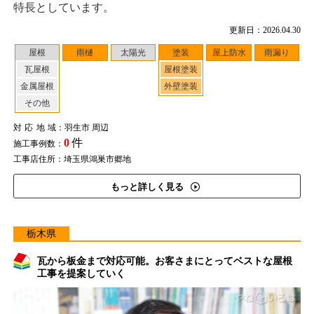
特長としています。
更新日：2026.04.30
屋根
雨樋
太陽光
塗装
屋上防水
雨漏り
瓦屋根
屋根塗装
金属屋根
外壁塗装
その他
対応地域
：羽生市 周辺
0
件
施工事例数：
工事店住所：埼玉県鴻巣市郷地
もっと詳しく見る
栃木県
瓦から板金まで対応可能。お客さまにとってベストな屋根
工事を提案していく