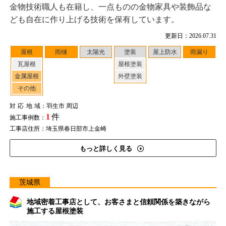
金物技術職人も在籍し、一点ものの金物家具や装飾品な
ども自在に作り上げる技術を保有しています。
更新日：2026.07.31
屋根
雨樋
太陽光
塗装
屋上防水
雨漏り
瓦屋根
屋根塗装
金属屋根
外壁塗装
その他
対応地域
：羽生市 周辺
1
件
施工事例数：
工事店住所：埼玉県春日部市上金崎
もっと詳しく見る
茨城県
地域密着工事店として、お客さまと信頼関係を築きながら
施工する屋根塗装