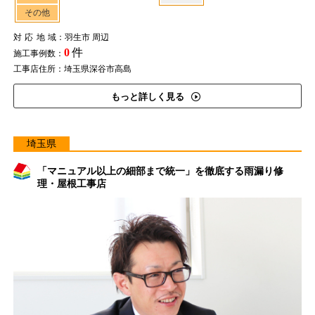
その他
対応地域
：羽生市 周辺
0
件
施工事例数：
工事店住所：埼玉県深谷市高島
もっと詳しく見る
埼玉県
「マニュアル以上の細部まで統一」を徹底する雨漏り修
理・屋根工事店