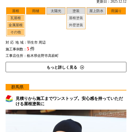
更新日：2025.12.12
屋根
雨樋
太陽光
塗装
屋上防水
雨漏り
瓦屋根
屋根塗装
金属屋根
外壁塗装
その他
対応地域
：羽生市 周辺
5
件
施工事例数：
工事店住所：栃木県佐野市高萩町
もっと詳しく見る
群馬県
見積りから施工までワンストップ。安心感を持っていただ
ける屋根塗装に