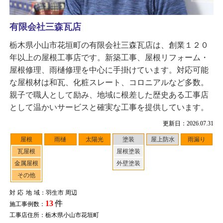
有限会社三森瓦店
栃木県小山市花垣町の有限会社三森瓦店は、創業１２０
年以上の屋根工事店です。新築工事、屋根リフォーム・
屋根修理、雨樋修理を中心に手掛けています。対応可能
な屋根材は和瓦、化粧スレート、コロニアルなど多数。
親子で職人として励み、地域に根差した歴史ある工事店
として温かいサービスと確実な工事を提供しています。
更新日：2026.07.31
屋根
雨樋
太陽光
塗装
屋上防水
雨漏り
瓦屋根
屋根塗装
金属屋根
外壁塗装
その他
対応地域
：羽生市 周辺
13
件
施工事例数：
工事店住所：栃木県小山市花垣町