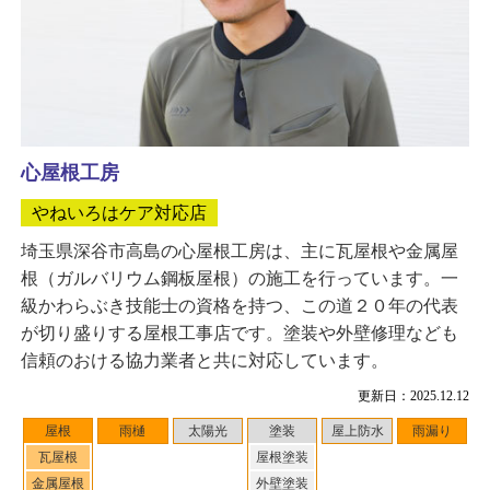
心屋根工房
やねいろはケア対応店
埼玉県深谷市高島の心屋根工房は、主に瓦屋根や金属屋
根（ガルバリウム鋼板屋根）の施工を行っています。一
級かわらぶき技能士の資格を持つ、この道２０年の代表
が切り盛りする屋根工事店です。塗装や外壁修理なども
信頼のおける協力業者と共に対応しています。
更新日：2025.12.12
屋根
雨樋
太陽光
塗装
屋上防水
雨漏り
瓦屋根
屋根塗装
金属屋根
外壁塗装