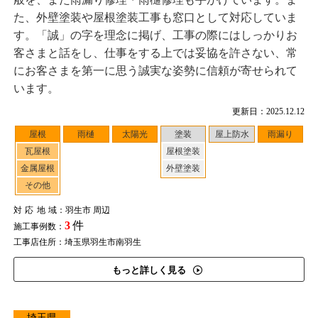
た、外壁塗装や屋根塗装工事も窓口として対応していま
す。「誠」の字を理念に掲げ、工事の際にはしっかりお
客さまと話をし、仕事をする上では妥協を許さない、常
にお客さまを第一に思う誠実な姿勢に信頼が寄せられて
います。
更新日：2025.12.12
屋根
雨樋
太陽光
塗装
屋上防水
雨漏り
瓦屋根
屋根塗装
金属屋根
外壁塗装
その他
対応地域
：羽生市 周辺
3
件
施工事例数：
工事店住所：埼玉県羽生市南羽生
もっと詳しく見る
埼玉県