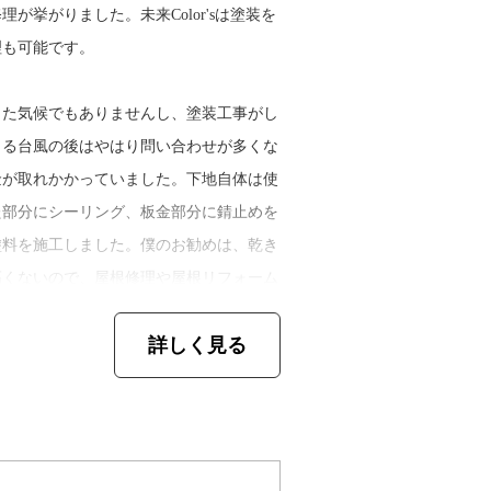
が挙がりました。未来Color'sは塗装を
理も可能です。
先の仕事が減ってきた時期だそう。先に独
受注するようになり、自分の裁量で仕事を
った気候でもありませんし、塗装工事がし
くる台風の後はやはり問い合わせが多くな
金が取れかかっていました。下地自体は使
ろへ手伝いに行って顔を繋いでいたんで
た部分にシーリング、板金部分に錆止めを
助けられました。今も僕の仕事に人手が足
塗料を施工しました。僕のお勧めは、乾き
職人同士の横の繋がりは本当に大事です
高くないので、屋根修理や屋根リフォーム
らって、仕事をたくさん回していければい
詳しく見る
それぞれの施工に合わせた独自の保証書発行と
し保証書の内容にとらわれず、不具合があ
ているので安心です。