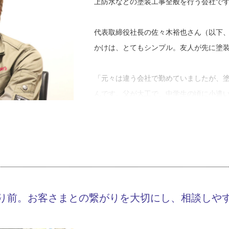
上防水などの塗装工事全般を行う会社で
代表取締役社長の佐々木裕也さん（以下
かけは、とてもシンプル。友人が先に塗
「元々は違う会社で勤めていましたが、
んです。父が大工で、中学生の頃に小遣
場の雰囲気には慣れていました」
佐々木さんは、塗装の仕事に対して初め
した。しかし、いざ見習いとして働き始
うです。
り前。お客さまとの繋がりを大切にし、相談しや
「例えば吹き付け塗装。これは機械を使
が、力加減を体が覚えるまで苦労したな