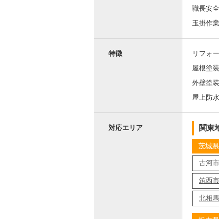
職長安
玉掛作
特徴
リフォ
屋根塗
外壁塗
屋上防
関東
対応エリア
茨城県
古河
筑西
北相