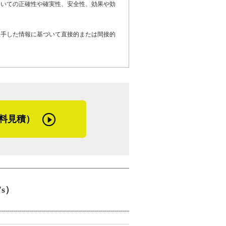
ついての正確性や確実性、安全性、効果や効
る、屋根や屋上防水の劣化でお困りのお客
しているお客さまへメッセージです。
入手した情報に基づいて直接的または間接的
長持ちする屋根塗装に仕上げます。ご予算
遠慮なくおっしゃってくださいね」
ぎず、でも馴れ馴れしくもならない態度」
めか「飲みに行こう」と直接誘われる機会
と親しみやすさを兼ね備えた、相談しやすい会
料見積）
's）