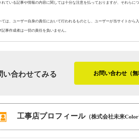
Y11-AZM
工事店番号
されている記事や情報の内容に関しては十分な注意を払っておりますが、それらに
最後に「やねいろは」をご覧になってい
さま、そして屋根塗装や外壁塗装を検討
いては、ユーザー自身の責任において行われるものとし、ユーザーが当サイトから
「下地処理を丁寧に施し、責任を持って
び記事作成者は一切の責任を負いません。
が決まっていれば相談に乗りますので、
佐々木さんはお客さまと「かしこまり過
を心掛けており、その距離感が程良いた
も多いそう。未来Color'sは高い技術
問い合わせてみる
お問い合わせ（無
社です。
（２０２１年１月取材）
工事店プロフィール
（株式会社未来Color
（２０２３年４月加筆修正）