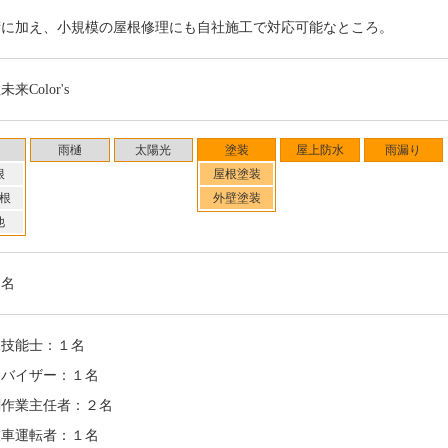
術に加え、小規模の屋根修理にも自社施工で対応可能なところ。
来Color's
雨樋
太陽光
塗装
屋上防水
雨漏り
根
屋根塗装
根
外壁塗装
他
３名
装技能士：１名
ドバイザー：１名
剤作業主任者：２名
業車運転者：１名