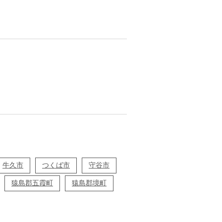
牛久市
つくば市
守谷市
猿島郡五霞町
猿島郡境町