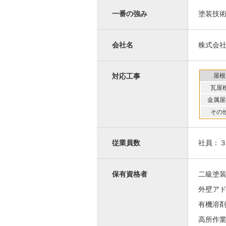
一番の強み
塗装技
会社名
株式会社未
屋根
対応工事
瓦屋
金属屋
その
従業員数
社員：
保有資格者
二級塗
外壁ア
有機溶
高所作