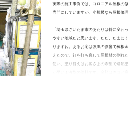
たのは、４年くらい経ってからでした」
実際の施工事例では、コロニアル屋根の修理
専門にしていますが、小規模なら屋根修
佐々木さんが独立を決意したのは、勤め
立した先輩職人たちから個人的に仕事を
「埼玉県さいたま市のあたりは特に変わ
する面白さを実感したそうです。
やすい地域だと思います。ただ、たまに
りますね。あるお宅は強風の影響で棟板
「以前から、時間ができると先輩のとこ
えたので、釘を打ち直して屋根材の割れ
す。独立に際しては、そんな付き合いに
使い、塗り替えはお客さまの希望で遮熱
りなくなると快く応援に来てくれるし、
が早い１液型の塗料です。金額はさほど
ね。今後は若手にもっと技術を磨いても
を行うお客さまに喜ばれています」
いなと思います」
未来Color'sのアフターサービスは、
１年に１度の定期点検があります。しか
ればいつでも連絡をと、柔軟な対応をし