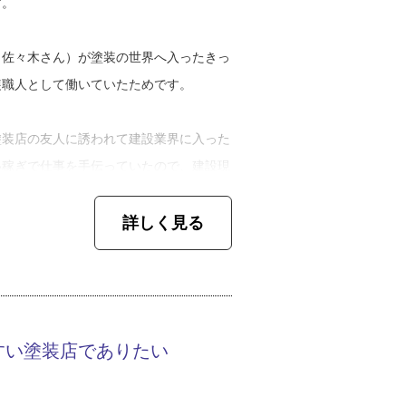
す。
、佐々木さん）が塗装の世界へ入ったきっ
装職人として働いていたためです。
塗装店の友人に誘われて建設業界に入った
い稼ぎで仕事を手伝っていたので、建設現
詳しく見る
は「誰でもできる仕事」と高を括っていま
めると、覚える作業の膨大さに戸惑ったそ
すい塗装店でありたい
って均等に塗らなければいけないのです
あ。現場全体を任せてもらえるようになっ