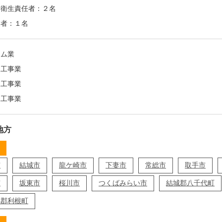
全衛生責任者：２名
業者：１名
ーム業
装工事業
装工事業
水工事業
地方
市
結城市
龍ケ崎市
下妻市
常総市
取手市
市
坂東市
桜川市
つくばみらい市
結城郡八千代町
馬郡利根町