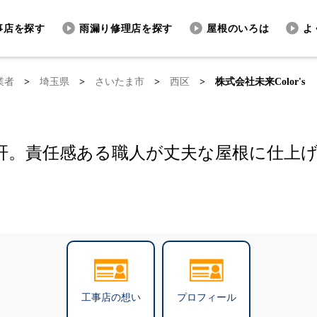
事店を探す
雨漏り修理店を探す
屋根のいろは
よ
業者
>
埼玉県
>
さいたま市
>
西区
>
株式会社未来Color's
肝。責任感ある職人が丈夫な屋根に仕上
工事店の想い
プロフィール