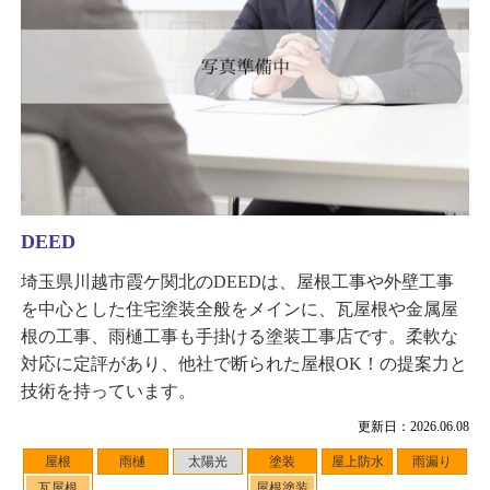
DEED
埼玉県川越市霞ケ関北のDEEDは、屋根工事や外壁工事
を中心とした住宅塗装全般をメインに、瓦屋根や金属屋
根の工事、雨樋工事も手掛ける塗装工事店です。柔軟な
対応に定評があり、他社で断られた屋根OK！の提案力と
技術を持っています。
更新日：2026.06.08
屋根
雨樋
太陽光
塗装
屋上防水
雨漏り
瓦屋根
屋根塗装