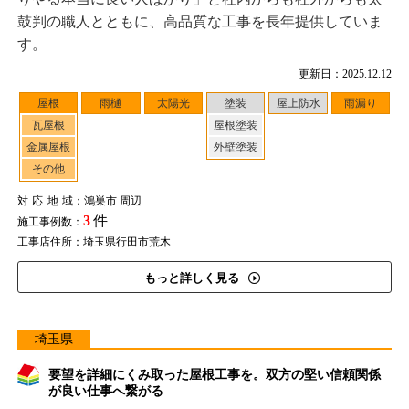
鼓判の職人とともに、高品質な工事を長年提供していま
す。
更新日：2025.12.12
屋根
雨樋
太陽光
塗装
屋上防水
雨漏り
瓦屋根
屋根塗装
金属屋根
外壁塗装
その他
対応地域
：鴻巣市 周辺
3
件
施工事例数：
工事店住所：埼玉県行田市荒木
もっと詳しく見る
埼玉県
要望を詳細にくみ取った屋根工事を。双方の堅い信頼関係
が良い仕事へ繋がる