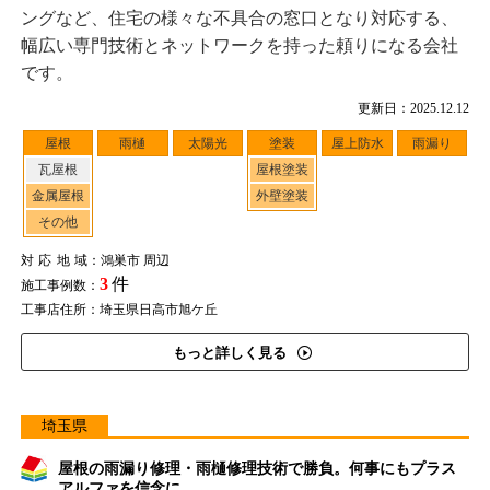
ングなど、住宅の様々な不具合の窓口となり対応する、
幅広い専門技術とネットワークを持った頼りになる会社
です。
更新日：2025.12.12
屋根
雨樋
太陽光
塗装
屋上防水
雨漏り
瓦屋根
屋根塗装
金属屋根
外壁塗装
その他
対応地域
：鴻巣市 周辺
3
件
施工事例数：
工事店住所：埼玉県日高市旭ケ丘
もっと詳しく見る
埼玉県
屋根の雨漏り修理・雨樋修理技術で勝負。何事にもプラス
アルファを信念に