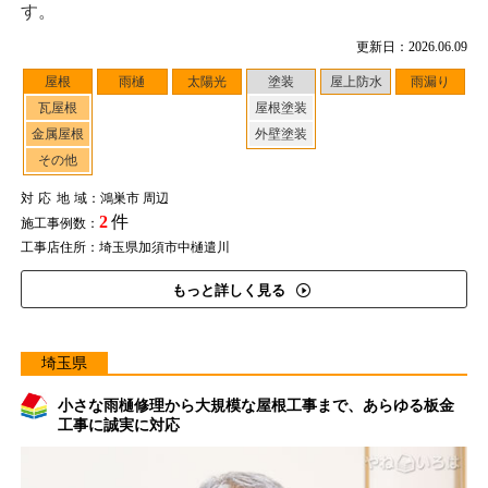
す。
更新日：2026.06.09
屋根
雨樋
太陽光
塗装
屋上防水
雨漏り
瓦屋根
屋根塗装
金属屋根
外壁塗装
その他
対応地域
：鴻巣市 周辺
2
件
施工事例数：
工事店住所：埼玉県加須市中樋遣川
もっと詳しく見る
埼玉県
小さな雨樋修理から大規模な屋根工事まで、あらゆる板金
工事に誠実に対応