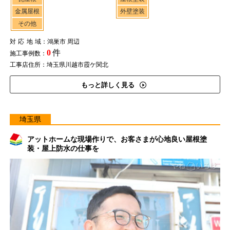
金属屋根
外壁塗装
その他
対応地域
：鴻巣市 周辺
0
件
施工事例数：
工事店住所：埼玉県川越市霞ケ関北
もっと詳しく見る
埼玉県
アットホームな現場作りで、お客さまが心地良い屋根塗
装・屋上防水の仕事を