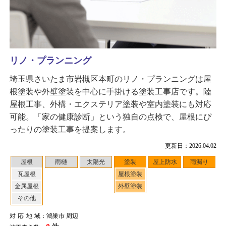
リノ・プランニング
埼玉県さいたま市岩槻区本町のリノ・プランニングは屋
根塗装や外壁塗装を中心に手掛ける塗装工事店です。陸
屋根工事、外構・エクステリア塗装や室内塗装にも対応
可能。「家の健康診断」という独自の点検で、屋根にぴ
ったりの塗装工事を提案します。
更新日：2026.04.02
屋根
雨樋
太陽光
塗装
屋上防水
雨漏り
瓦屋根
屋根塗装
金属屋根
外壁塗装
その他
対応地域
：鴻巣市 周辺