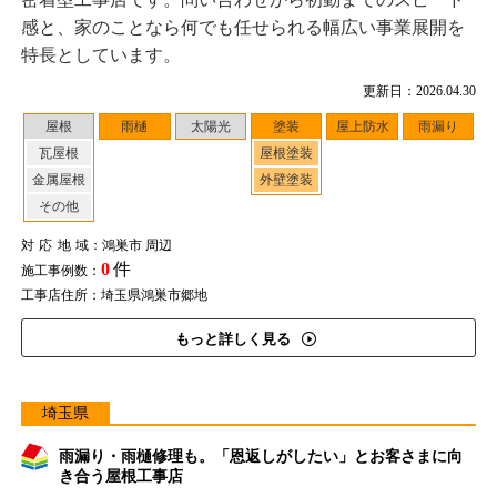
感と、家のことなら何でも任せられる幅広い事業展開を
特長としています。
更新日：2026.04.30
屋根
雨樋
太陽光
塗装
屋上防水
雨漏り
瓦屋根
屋根塗装
金属屋根
外壁塗装
その他
対応地域
：鴻巣市 周辺
0
件
施工事例数：
工事店住所：埼玉県鴻巣市郷地
もっと詳しく見る
埼玉県
雨漏り・雨樋修理も。「恩返しがしたい」とお客さまに向
き合う屋根工事店