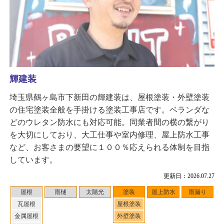
輝建装
埼玉県鶴ヶ島市下新田の輝建装は、屋根塗装・外壁塗装
の住宅塗装全般を手掛ける塗装工事店です。ベランダな
どのウレタン防水にも対応可能。同業者間の横の繋がり
を大切にしており、大工仕事や室内修理、屋上防水工事
など、お客さまの要望に１００％応えられる体制を目指
しています。
更新日：2026.07.27
屋根
雨樋
太陽光
塗装
屋上防水
雨漏り
瓦屋根
屋根塗装
金属屋根
外壁塗装