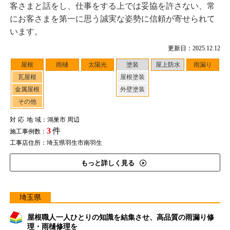
客さまと話をし、仕事をする上では妥協を許さない、常
にお客さまを第一に思う誠実な姿勢に信頼が寄せられて
います。
更新日：2025.12.12
屋根
雨樋
太陽光
塗装
屋上防水
雨漏り
瓦屋根
屋根塗装
金属屋根
外壁塗装
その他
対応地域
：鴻巣市 周辺
3
件
施工事例数：
工事店住所：埼玉県羽生市南羽生
もっと詳しく見る
埼玉県
屋根職人一人ひとりの知識を結集させ、高品質の雨漏り修
理・雨樋修理を