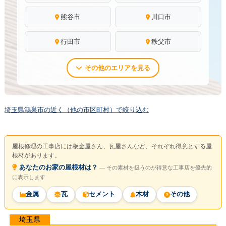
熊谷市
川口市
行田市
秩父市
その他のエリアを見る
埼玉県鴻巣市の近く（他の市区町村）で絞り込む
屋根修理の工事店には板金屋さん、瓦屋さんなど、それぞれ得意とする屋
根材があります。
あなたのお家の屋根材は？
― その素材を扱うのが得意な工事店を優先的
に表示します
金属
瓦
セメント
木材
その他
埼玉県