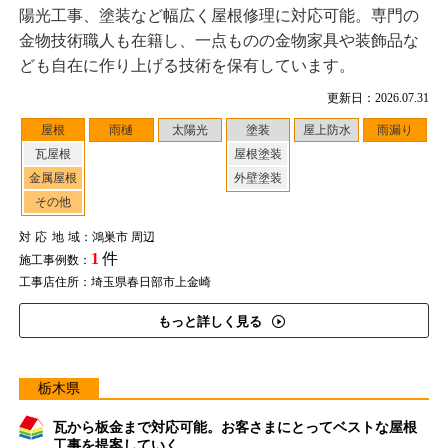
陽光工事、塗装など幅広く屋根修理に対応可能。専門の
金物技術職人も在籍し、一点ものの金物家具や装飾品な
ども自在に作り上げる技術を保有しています。
更新日：2026.07.31
屋根
雨樋
太陽光
塗装
屋上防水
雨漏り
瓦屋根
屋根塗装
金属屋根
外壁塗装
その他
対応地域
：鴻巣市 周辺
1
件
施工事例数：
工事店住所：埼玉県春日部市上金崎
もっと詳しく見る
栃木県
瓦から板金まで対応可能。お客さまにとってベストな屋根
工事を提案していく