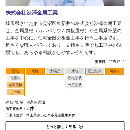
株式会社渋澤金属工業
埼玉県さいたま市見沼区東新井の株式会社渋澤金属工業
は、金属屋根（ガルバリウム鋼板屋根）や金属系外壁の
工事を中心に、住宅全般の板金工事を行う工事店です。
気さくな職人が揃っており、見積もり時でも工期中の現
場でも、あらゆる相談がしやすい会社です。
更新日：2025.12.12
屋根
雨樋
太陽光
塗装
屋上防水
雨漏り
瓦屋根
屋根塗装
金属屋根
外壁塗装
その他
対応地域
：鴻巣市 周辺
2
件
施工事例数：
工事店住所：埼玉県さいたま市見沼区東新井
もっと詳しく見る