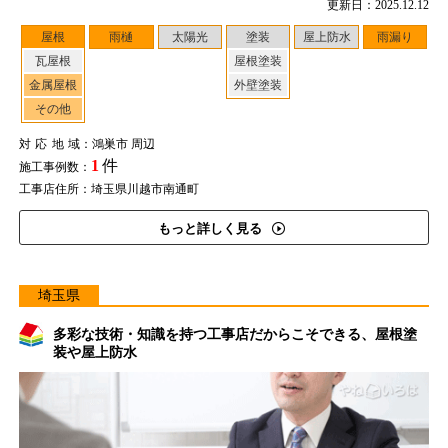
更新日：2025.12.12
屋根
雨樋
太陽光
塗装
屋上防水
雨漏り
瓦屋根
屋根塗装
金属屋根
外壁塗装
その他
対応地域
：鴻巣市 周辺
1
件
施工事例数：
工事店住所：埼玉県川越市南通町
もっと詳しく見る
埼玉県
多彩な技術・知識を持つ工事店だからこそできる、屋根塗
装や屋上防水