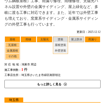
ウム鋼板屋根）工事、雨漏り修理、雨樋修理、太陽光パ
ネル設置や外壁の金属サイディング、屋上緑化など、多
岐に渡る工事に対応できます。また、近年では外壁工事
も増えており、窯業系サイディング・金属系サイディン
グの外壁工事も行っています。
更新日：2025.12.12
屋根
雨樋
太陽光
塗装
屋上防水
雨漏り
瓦屋根
屋根塗装
金属屋根
外壁塗装
その他
対応地域
：鴻巣市 周辺
1
件
施工事例数：
工事店住所：埼玉県さいたま市緑区南部領辻
もっと詳しく見る
埼玉県