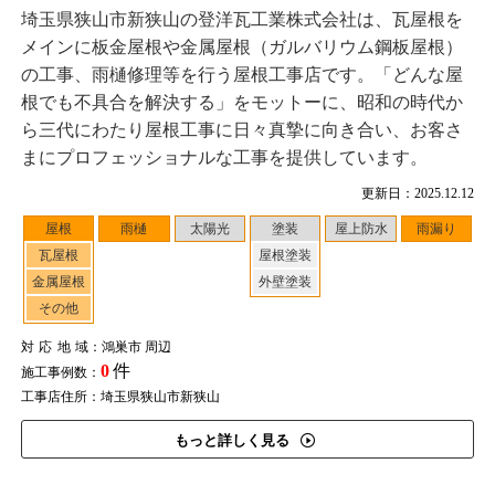
埼玉県狭山市新狭山の登洋瓦工業株式会社は、瓦屋根を
メインに板金屋根や金属屋根（ガルバリウム鋼板屋根）
の工事、雨樋修理等を行う屋根工事店です。「どんな屋
根でも不具合を解決する」をモットーに、昭和の時代か
ら三代にわたり屋根工事に日々真摯に向き合い、お客さ
まにプロフェッショナルな工事を提供しています。
更新日：2025.12.12
屋根
雨樋
太陽光
塗装
屋上防水
雨漏り
瓦屋根
屋根塗装
金属屋根
外壁塗装
その他
対応地域
：鴻巣市 周辺
0
件
施工事例数：
工事店住所：埼玉県狭山市新狭山
もっと詳しく見る