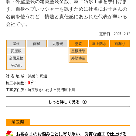
装・外壁塗装の建築塗装全般、屋上防水工事を手掛けま
す。自身へプレッシャーを課すために社名にお子さんの
名前を使うなど、情熱と責任感にあふれた代表が率いる
会社です。
更新日：2025.12.12
屋根
雨樋
太陽光
塗装
屋上防水
雨漏り
瓦屋根
屋根塗装
金属屋根
外壁塗装
その他
対応地域
：鴻巣市 周辺
0
件
施工事例数：
工事店住所：埼玉県さいたま市見沼区中川
もっと詳しく見る
埼玉県
お客さまのお悩みごとに寄り添い、良質な施工で仕上げる