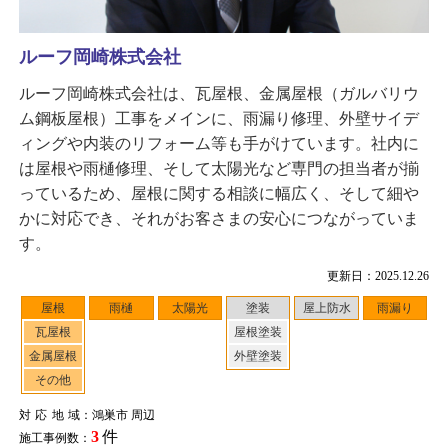
ルーフ岡崎株式会社
ルーフ岡崎株式会社は、瓦屋根、金属屋根（ガルバリウ
ム鋼板屋根）工事をメインに、雨漏り修理、外壁サイデ
ィングや内装のリフォーム等も手がけています。社内に
は屋根や雨樋修理、そして太陽光など専門の担当者が揃
っているため、屋根に関する相談に幅広く、そして細や
かに対応でき、それがお客さまの安心につながっていま
す。
更新日：2025.12.26
屋根
雨樋
太陽光
塗装
屋上防水
雨漏り
瓦屋根
屋根塗装
金属屋根
外壁塗装
その他
対応地域
：鴻巣市 周辺
3
件
施工事例数：