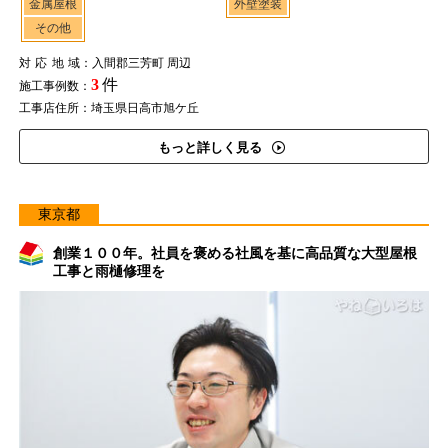
金属屋根
外壁塗装
その他
対応地域
：入間郡三芳町 周辺
3
件
施工事例数：
工事店住所：埼玉県日高市旭ケ丘
もっと詳しく見る
東京都
創業１００年。社員を褒める社風を基に高品質な大型屋根
工事と雨樋修理を