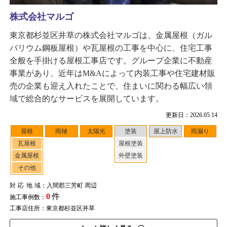
株式会社マルゴ
東京都杉並区井草の株式会社マルゴは、金属屋根（ガル
バリウム鋼板屋根）や瓦屋根の工事を中心に、住宅工事
全般を手掛ける屋根工事店です。グループ企業に不動産
事業があり、近年はM&Aによって内装工事や住宅建材販
売の企業も迎え入れたことで、住まいに関わる幅広い領
域で総合的なサービスを展開しています。
更新日：2026.05.14
屋根
雨樋
太陽光
塗装
屋上防水
雨漏り
瓦屋根
屋根塗装
金属屋根
外壁塗装
その他
対応地域
：入間郡三芳町 周辺
0
件
施工事例数：
工事店住所：東京都杉並区井草