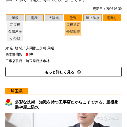
更新日：2026.03.30
屋根
雨樋
太陽光
塗装
屋上防水
雨漏り
瓦屋根
屋根塗装
金属屋根
外壁塗装
その他
対応地域
：入間郡三芳町 周辺
0
件
施工事例数：
工事店住所：埼玉県所沢市林
もっと詳しく見る
埼玉県
多彩な技術・知識を持つ工事店だからこそできる、屋根塗
装や屋上防水