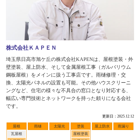
株式会社ＫＡＰＥＮ
埼玉県日高市旭ケ丘の株式会社KAPENは、屋根塗装・外
壁塗装、屋上防水、そして金属屋根工事（ガルバリウム
鋼板屋根）をメインに扱う工事店です。雨樋修理・交
換、太陽光パネルの設置も可能。その他ハウスクリーニ
ングなど、住宅の様々な不具合の窓口となり対応する、
幅広い専門技術とネットワークを持った頼りになる会社
です。
更新日：2025.12.12
屋根
雨樋
太陽光
塗装
屋上防水
雨漏り
瓦屋根
屋根塗装