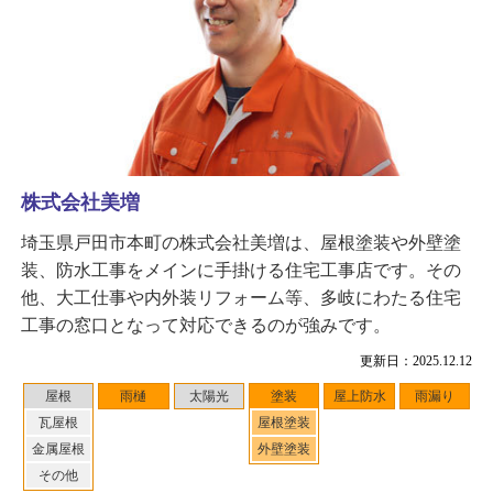
株式会社美増
埼玉県戸田市本町の株式会社美増は、屋根塗装や外壁塗
装、防水工事をメインに手掛ける住宅工事店です。その
他、大工仕事や内外装リフォーム等、多岐にわたる住宅
工事の窓口となって対応できるのが強みです。
更新日：2025.12.12
屋根
雨樋
太陽光
塗装
屋上防水
雨漏り
瓦屋根
屋根塗装
金属屋根
外壁塗装
その他