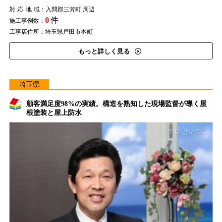
対応地域
：入間郡三芳町 周辺
0
件
施工事例数：
工事店住所：埼玉県戸田市本町
もっと詳しく見る
埼玉県
顧客満足度98%の実績。構造を熟知した現場監督が導く屋
根塗装と屋上防水