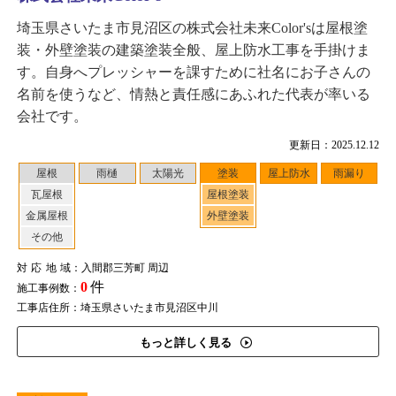
埼玉県さいたま市見沼区の株式会社未来Color'sは屋根塗
装・外壁塗装の建築塗装全般、屋上防水工事を手掛けま
す。自身へプレッシャーを課すために社名にお子さんの
名前を使うなど、情熱と責任感にあふれた代表が率いる
会社です。
更新日：2025.12.12
屋根
雨樋
太陽光
塗装
屋上防水
雨漏り
瓦屋根
屋根塗装
金属屋根
外壁塗装
その他
対応地域
：入間郡三芳町 周辺
0
件
施工事例数：
工事店住所：埼玉県さいたま市見沼区中川
もっと詳しく見る