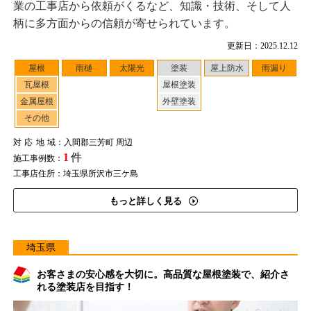
業の工事店から依頼がくるなど、知識・技術、そして人
柄に多方面からの信頼が寄せられています。
更新日：2025.12.12
屋根
雨樋
太陽光
塗装
屋上防水
雨漏り
瓦屋根
屋根塗装
金属屋根
外壁塗装
その他
対応地域
：入間郡三芳町 周辺
1
件
施工事例数：
工事店住所：埼玉県所沢市三ケ島
もっと詳しく見る
埼玉県
お客さまの安心感を大切に。高品質な屋根塗装で、紹介さ
れる塗装店を目指す！