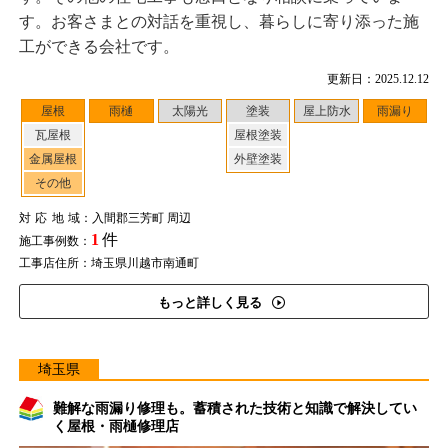
す。お客さまとの対話を重視し、暮らしに寄り添った施
工ができる会社です。
更新日：2025.12.12
屋根
雨樋
太陽光
塗装
屋上防水
雨漏り
瓦屋根
屋根塗装
金属屋根
外壁塗装
その他
対応地域
：入間郡三芳町 周辺
1
件
施工事例数：
工事店住所：埼玉県川越市南通町
もっと詳しく見る
埼玉県
難解な雨漏り修理も。蓄積された技術と知識で解決してい
く屋根・雨樋修理店