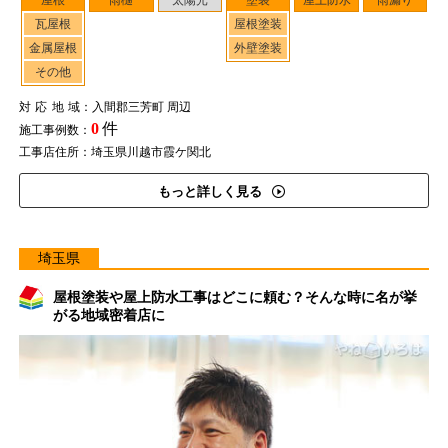
屋根
雨樋
太陽光
塗装
屋上防水
雨漏り
瓦屋根
屋根塗装
金属屋根
外壁塗装
その他
対応地域
：入間郡三芳町 周辺
0
件
施工事例数：
工事店住所：埼玉県川越市霞ケ関北
もっと詳しく見る
埼玉県
屋根塗装や屋上防水工事はどこに頼む？そんな時に名が挙
がる地域密着店に