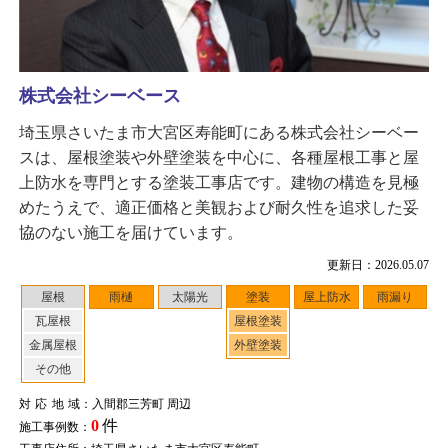
株式会社シーベース
埼玉県さいたま市大宮区寿能町にある株式会社シーベー
スは、屋根塗装や外壁塗装を中心に、各種屋根工事と屋
上防水を専門とする塗装工事店です。建物の構造を見極
めたうえで、適正価格と美観および耐久性を追求した妥
協のない施工を届けています。
更新日：2026.05.07
屋根
雨樋
太陽光
塗装
屋上防水
雨漏り
瓦屋根
屋根塗装
金属屋根
外壁塗装
その他
対応地域
：入間郡三芳町 周辺
0
件
施工事例数：