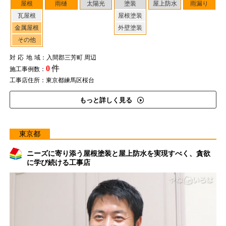
屋根
雨樋
太陽光
塗装
屋上防水
雨漏り
瓦屋根
屋根塗装
金属屋根
外壁塗装
その他
対応地域
：入間郡三芳町 周辺
0
件
施工事例数：
工事店住所：東京都練馬区桜台
もっと詳しく見る
東京都
ニーズに寄り添う屋根塗装と屋上防水を実現すべく、貪欲
に学び続ける工事店