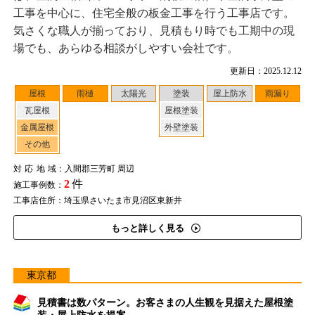
工事を中心に、住宅全般の板金工事を行う工事店です。
気さくな職人が揃っており、見積もり時でも工期中の現
場でも、あらゆる相談がしやすい会社です。
更新日：2025.12.12
屋根
雨樋
太陽光
塗装
屋上防水
雨漏り
瓦屋根
屋根塗装
金属屋根
外壁塗装
その他
対応地域
：入間郡三芳町 周辺
2
件
施工事例数：
工事店住所：埼玉県さいたま市見沼区東新井
もっと詳しく見る
東京都
見積書は数パターン。お客さまの人生観を見据えた屋根塗