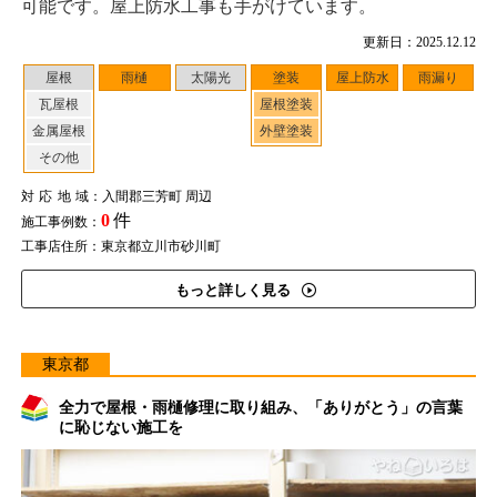
可能です。屋上防水工事も手がけています。
更新日：2025.12.12
屋根
雨樋
太陽光
塗装
屋上防水
雨漏り
瓦屋根
屋根塗装
金属屋根
外壁塗装
その他
対応地域
：入間郡三芳町 周辺
0
件
施工事例数：
工事店住所：東京都立川市砂川町
もっと詳しく見る
東京都
全力で屋根・雨樋修理に取り組み、「ありがとう」の言葉
に恥じない施工を