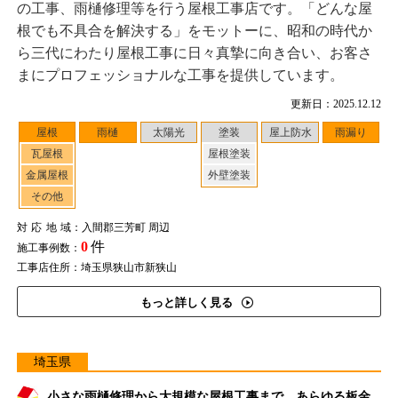
の工事、雨樋修理等を行う屋根工事店です。「どんな屋
根でも不具合を解決する」をモットーに、昭和の時代か
ら三代にわたり屋根工事に日々真摯に向き合い、お客さ
まにプロフェッショナルな工事を提供しています。
更新日：2025.12.12
屋根
雨樋
太陽光
塗装
屋上防水
雨漏り
瓦屋根
屋根塗装
金属屋根
外壁塗装
その他
対応地域
：入間郡三芳町 周辺
0
件
施工事例数：
工事店住所：埼玉県狭山市新狭山
もっと詳しく見る
埼玉県
小さな雨樋修理から大規模な屋根工事まで、あらゆる板金