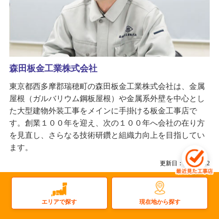
森田板金工業株式会社
東京都西多摩郡瑞穂町の森田板金工業株式会社は、金属
屋根（ガルバリウム鋼板屋根）や金属系外壁を中心とし
た大型建物外装工事をメインに手掛ける板金工事店で
す。創業１００年を迎え、次の１００年へ会社の在り方
を見直し、さらなる技術研鑽と組織力向上を目指してい
ます。
更新日：2025.12.12
屋根
雨樋
太陽光
塗装
屋上防水
雨漏り
瓦屋根
屋根塗装
現在地から探す
エリアで探す
金属屋根
外壁塗装
その他