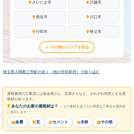
さいたま市
川越市
熊谷市
川口市
行田市
秩父市
その他のエリアを見る
埼玉県入間郡三芳町の近く（他の市区町村）で絞り込む
屋根修理の工事店には板金屋さん、瓦屋さんなど、それぞれ得意とする屋
根材があります。
あなたのお家の屋根材は？
― その素材を扱うのが得意な工事店を優先的
に表示します
金属
瓦
セメント
木材
その他