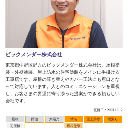
ビックメンダー株式会社
東京都中野区野方のビックメンダー株式会社は、屋根塗
装・外壁塗装、屋上防水の住宅塗装をメインに手掛ける
工事店です。屋根の葺き替えやカバー工法にも窓口とな
って対応しています。人とのコミュニケーションを重視
し、お客さまの要望に寄り添った提案ができる頼もしい
会社です。
更新日：2025.12.12
屋根
雨樋
太陽光
塗装
屋上防水
雨漏り
瓦屋根
屋根塗装