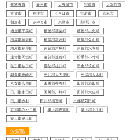
筑紫野市
春日市
大野城市
宗像市
太宰府市
古賀市
福津市
うきは市
宮若市
嘉麻市
朝倉市
みやま市
糸島市
那珂川市
糟屋郡宇美町
糟屋郡篠栗町
糟屋郡志免町
糟屋郡須恵町
糟屋郡新宮町
糟屋郡久山町
糟屋郡粕屋町
遠賀郡芦屋町
遠賀郡水巻町
Y43-AZG
工事店番号
遠賀郡岡垣町
遠賀郡遠賀町
鞍手郡小竹町
鞍手郡鞍手町
嘉穂郡桂川町
朝倉郡筑前町
朝倉郡東峰村
三井郡大刀洗町
三潴郡大木町
八女郡広川町
田川郡香春町
田川郡添田町
田川郡糸田町
田川郡川崎町
田川郡大任町
田川郡赤村
田川郡福智町
京都郡苅田町
京都郡みやこ町
築上郡吉富町
築上郡上毛町
築上郡築上町
佐賀県