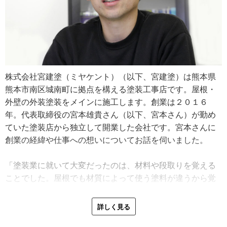
株式会社宮建塗（ミヤケント）（以下、宮建塗）は熊本県
熊本市南区城南町に拠点を構える塗装工事店です。屋根・
外壁の外装塗装をメインに施工します。創業は２０１６
年。代表取締役の宮本雄貴さん（以下、宮本さん）が勤め
ていた塗装店から独立して開業した会社です。宮本さんに
創業の経緯や仕事への想いについてお話を伺いました。
「塗装業に就いて大変だったのは、材料や段取りを覚える
ことでした。屋根でも材質によって使う塗料が違うから覚
えるのが大変で、何度も間違えて怒られましたよ。今で
も、新しい材料や工法が次々と出てくるので、覚えなくて
詳しく見る
はいけないことは山ほどありますけどね」