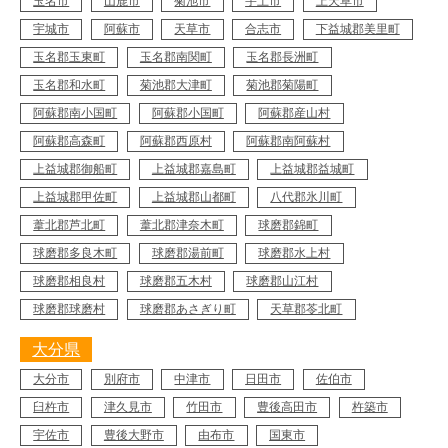
玉名市
山鹿市
菊池市
宇土市
上天草市
宇城市
阿蘇市
天草市
合志市
下益城郡美里町
玉名郡玉東町
玉名郡南関町
玉名郡長洲町
玉名郡和水町
菊池郡大津町
菊池郡菊陽町
阿蘇郡南小国町
阿蘇郡小国町
阿蘇郡産山村
阿蘇郡高森町
阿蘇郡西原村
阿蘇郡南阿蘇村
上益城郡御船町
上益城郡嘉島町
上益城郡益城町
上益城郡甲佐町
上益城郡山都町
八代郡氷川町
葦北郡芦北町
葦北郡津奈木町
球磨郡錦町
球磨郡多良木町
球磨郡湯前町
球磨郡水上村
球磨郡相良村
球磨郡五木村
球磨郡山江村
球磨郡球磨村
球磨郡あさぎり町
天草郡苓北町
大分県
大分市
別府市
中津市
日田市
佐伯市
臼杵市
津久見市
竹田市
豊後高田市
杵築市
宇佐市
豊後大野市
由布市
国東市