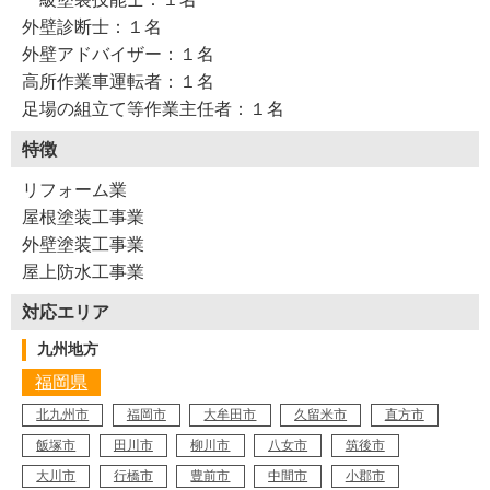
外壁診断士：１名
外壁アドバイザー：１名
高所作業車運転者：１名
足場の組立て等作業主任者：１名
特徴
リフォーム業
屋根塗装工事業
外壁塗装工事業
屋上防水工事業
対応エリア
九州地方
福岡県
北九州市
福岡市
大牟田市
久留米市
直方市
飯塚市
田川市
柳川市
八女市
筑後市
大川市
行橋市
豊前市
中間市
小郡市