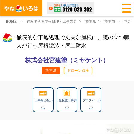
無料
工事受付窓口
HOME
>
信頼できる屋根修理・工事業者
>
熊本県
>
熊本市
>
中央
徹底的な下地処理で丈夫な屋根に。腕の立つ職
人が行う屋根塗装・屋上防水
株式会社宮建塗（ミヤケント）
熊本県
ドローン点検
工事店の想い
屋根施工事例
プロフィール