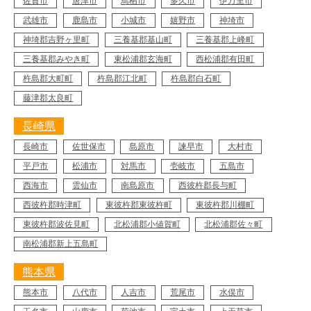
佐賀市
唐津市
鳥栖市
多久市
伊万里市
武雄市
鹿島市
小城市
嬉野市
神埼市
神埼郡吉野ヶ里町
三養基郡基山町
三養基郡上峰町
三養基郡みやき町
東松浦郡玄海町
西松浦郡有田町
杵島郡大町町
杵島郡江北町
杵島郡白石町
藤津郡太良町
長崎県
長崎市
佐世保市
島原市
諫早市
大村市
平戸市
松浦市
対馬市
壱岐市
五島市
西海市
雲仙市
南島原市
西彼杵郡長与町
西彼杵郡時津町
東彼杵郡東彼杵町
東彼杵郡川棚町
東彼杵郡波佐見町
北松浦郡小値賀町
北松浦郡佐々町
南松浦郡新上五島町
熊本県
熊本市
八代市
人吉市
荒尾市
水俣市