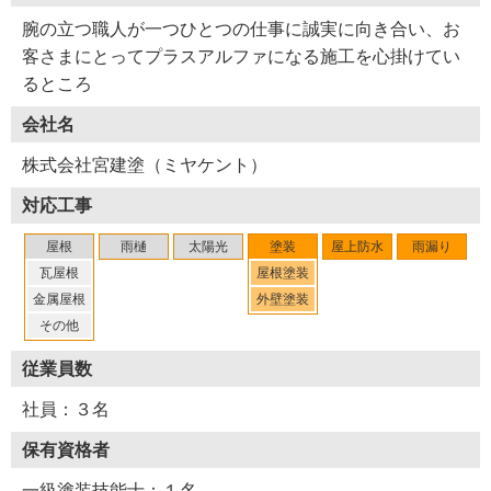
腕の立つ職人が一つひとつの仕事に誠実に向き合い、お
客さまにとってプラスアルファになる施工を心掛けてい
るところ
会社名
株式会社宮建塗（ミヤケント）
対応工事
屋根
雨樋
太陽光
塗装
屋上防水
雨漏り
瓦屋根
屋根塗装
金属屋根
外壁塗装
その他
従業員数
社員：３名
保有資格者
一級塗装技能士：１名