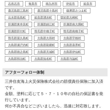
志布志市
奄美市
南九州市
伊佐市
姶良市
鹿児島郡三島村
鹿児島郡十島村
薩摩郡さつま町
出水郡長島町
姶良郡湧水町
曽於郡大崎町
肝属郡東串良町
肝属郡錦江町
肝属郡南大隅町
肝属郡肝付町
熊毛郡中種子町
熊毛郡南種子町
熊毛郡屋久島町
大島郡大和村
大島郡宇検村
大島郡瀬戸内町
大島郡龍郷町
大島郡喜界町
大島郡徳之島町
大島郡天城町
大島郡伊仙町
大島郡和泊町
大島郡知名町
大島郡与論町
アフターフォロー体制
三井住友海上火災保険株式会社の賠償責任保険に加入済
です。
金額、塗料に応じて５・７・１０年の自社の保証書を発
行しています。
何か不具合などございましたら、迅速に対応致します。