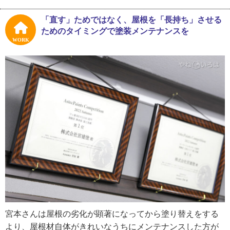
中学卒業後、すぐに社会人になった宮本さん。勤め始めた
「直す」ためではなく、屋根を「長持ち」させる
時の苦労を尋ねたところ、懐かしそうにこう話してくれま
ためのタイミングで塗装メンテナンスを
した。建設業で１０年ほど従事して様々な分野で経験を積
WORK
み、最終的に独立しよう決めたのは塗装業。塗装工事は案
件により現場が変わり、常に新鮮な気持ちで施工できるこ
とが宮本さんにとって魅力だったと話します。
「実は独立したらある程度自分のペースで働くことができ
るかなと思っていたんです。でもそれは甘い考えでした
ね。とても忙しくて勤め人の頃より休めなくなりました
よ。塗装店として自信と実力がついてきたころ、会社とし
ての信用度も高められたらという思いもあり２０２０年に
法人化をしました。今後は地域活動にも力を入れていきた
いです。お祭りの一画で子どもたちが塗装体験をすると
か、そういったワークショップを通じて塗装というものを
知ってもらえたらいいですね」
宮本さんは屋根の劣化が顕著になってから塗り替えをする
より、屋根材自体がきれいなうちにメンテナンスした方が