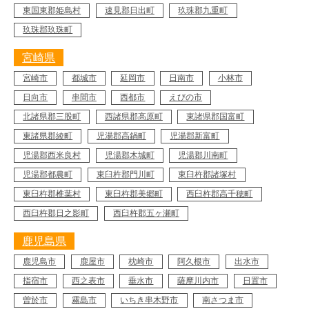
東国東郡姫島村
速見郡日出町
玖珠郡九重町
玖珠郡玖珠町
宮崎県
宮崎市
都城市
延岡市
日南市
小林市
日向市
串間市
西都市
えびの市
北諸県郡三股町
西諸県郡高原町
東諸県郡国富町
東諸県郡綾町
児湯郡高鍋町
児湯郡新富町
児湯郡西米良村
児湯郡木城町
児湯郡川南町
児湯郡都農町
東臼杵郡門川町
東臼杵郡諸塚村
東臼杵郡椎葉村
東臼杵郡美郷町
西臼杵郡高千穂町
西臼杵郡日之影町
西臼杵郡五ヶ瀬町
鹿児島県
鹿児島市
鹿屋市
枕崎市
阿久根市
出水市
指宿市
西之表市
垂水市
薩摩川内市
日置市
曽於市
霧島市
いちき串木野市
南さつま市