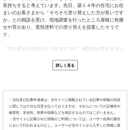
長持ちすると考えています。先日、築１４年の住宅にお住
まいのお客さまから「そろそろ塗り替えした方が良いです
か」との相談を受け、現地調査を行ったところ屋根に色褪
せや苔があり、遮熱塗料での塗り替えを提案したそうで
す。
「塗り替えの目安は１５年ほどです。相談のお客さまはコ
ロニアル屋根（※１）で、色褪せはあったものの、もう
２、３年は大丈夫かなという状態でした。これくらいがメ
詳しく見る
ンテナンスに丁度良い時期だと思います。クラック（※
２）を修理後、割れた屋根材を張り替えてからプライマー
塗布（※３）、タスペーサー（※４）を設置して耐久性の
高い溶剤の遮熱塗料で仕上げました。屋根点検の際は、雨
漏り修理が必要かどうかを見るのも大切ですね。屋根材の
・当社及び記事作成者は、当サイトに掲載されている記事や情報の内容
に関しては十分な注意を払っておりますが、それらについての正確性や
下のルーフィング（※５）が傷んでいる場合は、部分交換
確実性、安全性、効果や効能などを保証するものではございません。
をしてから塗り替えをします」
・当サイトに記載された情報のご利用については、ユーザー自身の責任
において行われるものとし、ユーザーが当サイトから入手した情報に基
熊本市周辺は通年で穏やかな気候。屋根塗装工事に地域な