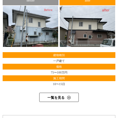
before
after
目で見て知ってほしいという配慮からです。親切な対応と
丁寧な施工、頼みやすい町の塗装店として、宮建塗はこれ
からも信用を積み上げていくでしょう。
※１ コロニアル・・・セメントを固めて塗装した板状の
屋根材。化粧スレート
※２ クラック・・・ひび割れ
※３ プライマー・・・塗装を施す素地を塗りやすくなら
建物種別
したり、これから塗っていく塗料の密着性を高めるために
一戸建て
はじめに塗る下塗り材
価格
※４ タスペーサー・・・屋根材の重なる部分に挟み、屋
75〜100万円
根材と屋根材の隙間を保つための器具
施工期間
10〜15日
※５ ルーフィング・・・屋根材の下に敷く、防水シート
一覧を見る
（２０２３年１０月取材）