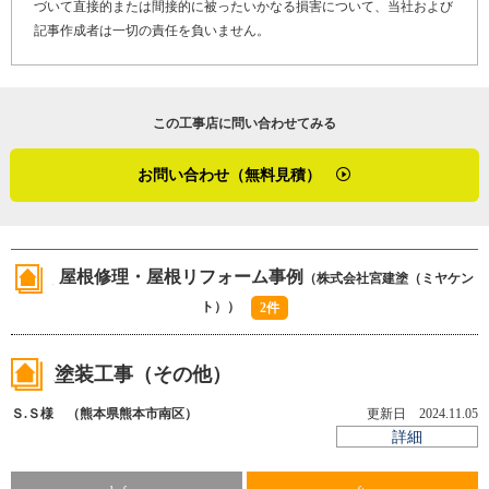
づいて直接的または間接的に被ったいかなる損害について、当社および
らではの特性はなく、メーカー推奨のマニュアルに沿った
記事作成者は一切の責任を負いません。
施工でじゅうぶんとのことです。
最後に「やねいろは」をご覧になっている、屋根塗装の劣
この工事店に問い合わせてみる
化でお困りのお客さま、そして屋根リフォームや屋根修理
を検討しているお客さまへメッセージです。
お問い合わせ（無料見積）
「お客さまの大切な家を預かり、丁寧な作業をお約束しま
す。うちの強みはスタッフの人柄がとても良いことなんで
す。若くておしゃれなスタッフがいて、少し派手に見える
屋根修理・屋根リフォーム事例
（株式会社宮建塗（ミヤケン
かもしれません。でも、お客さまからは『いい人ばかり
ト））
2件
ね』とのお声をいただいております。安心してお任せくだ
さいね。また、アフターフォローとして、５・７・１０年
塗装工事（その他）
の保証書を発行しているので、施工の際にご確認お願いし
ます」
Ｓ.Ｓ様 （熊本県熊本市南区）
更新日 2024.11.05
詳細
宮本さんは、施工の説明時に書類と共にサンプルも用意し
ています。それは、どのような施工をするのかお客さまに