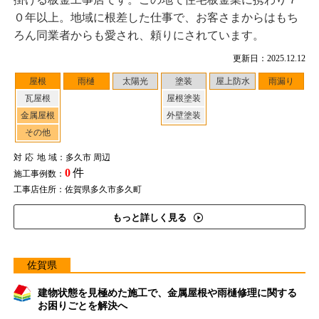
０年以上。地域に根差した仕事で、お客さまからはもち
ろん同業者からも愛され、頼りにされています。
更新日：2025.12.12
屋根
雨樋
太陽光
塗装
屋上防水
雨漏り
瓦屋根
屋根塗装
金属屋根
外壁塗装
その他
対応地域
：多久市 周辺
0
件
施工事例数：
工事店住所：佐賀県多久市多久町
もっと詳しく見る
佐賀県
建物状態を見極めた施工で、金属屋根や雨樋修理に関する
お困りごとを解決へ