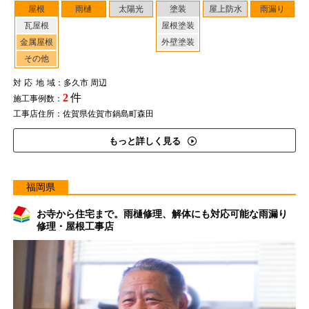
屋根
雨樋
太陽光
塗装
屋上防水
雨漏り
瓦屋根
屋根塗装
金属屋根
外壁塗装
その他
対応地域
：多久市 周辺
2
件
施工事例数：
工事店住所：佐賀県佐賀市鍋島町森田
もっと詳しく見る
福岡県
お寺から住宅まで。雨樋修理、解体にも対応可能な雨漏り
修理・屋根工事店