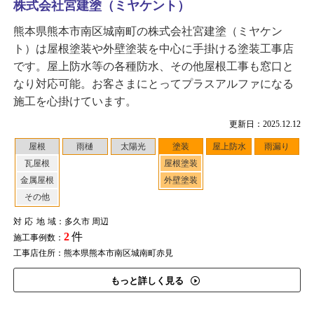
株式会社宮建塗（ミヤケント）
熊本県熊本市南区城南町の株式会社宮建塗（ミヤケン
ト）は屋根塗装や外壁塗装を中心に手掛ける塗装工事店
です。屋上防水等の各種防水、その他屋根工事も窓口と
なり対応可能。お客さまにとってプラスアルファになる
施工を心掛けています。
更新日：2025.12.12
屋根
雨樋
太陽光
塗装
屋上防水
雨漏り
瓦屋根
屋根塗装
金属屋根
外壁塗装
その他
対応地域
：多久市 周辺
2
件
施工事例数：
工事店住所：熊本県熊本市南区城南町赤見
もっと詳しく見る