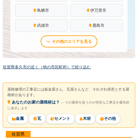
鳥栖市
伊万里市
武雄市
鹿島市
その他のエリアを見る
佐賀県多久市の近く（他の市区町村）で絞り込む
屋根修理の工事店には板金屋さん、瓦屋さんなど、それぞれ得意とする屋
根材があります。
あなたのお家の屋根材は？
― その素材を扱うのが得意な工事店を優先的
に表示します
金属
瓦
セメント
木材
その他
佐賀県