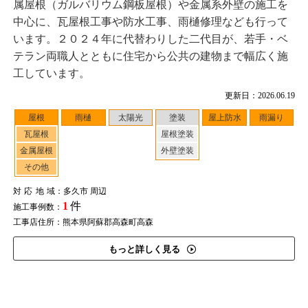
属屋根（ガルバリウム鋼板屋根）や金属系外壁の施工を
中心に、瓦屋根工事や防水工事、雨樋修理なども行って
います。２０２４年に代替わりした二代目が、若手・ベ
テラン両職人とともに住宅から公共の建物まで幅広く施
工しています。
更新日：2026.06.19
屋根
雨樋
太陽光
塗装
屋上防水
雨漏り
瓦屋根
屋根塗装
金属屋根
外壁塗装
その他
対応地域
：多久市 周辺
1
件
施工事例数：
工事店住所：熊本県阿蘇郡高森町高森
もっと詳しく見る