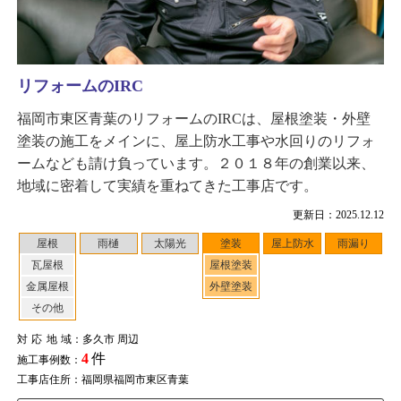
リフォームのIRC
福岡市東区青葉のリフォームのIRCは、屋根塗装・外壁
塗装の施工をメインに、屋上防水工事や水回りのリフォ
ームなども請け負っています。２０１８年の創業以来、
地域に密着して実績を重ねてきた工事店です。
更新日：2025.12.12
屋根
雨樋
太陽光
塗装
屋上防水
雨漏り
瓦屋根
屋根塗装
金属屋根
外壁塗装
その他
対応地域
：多久市 周辺
4
件
施工事例数：
工事店住所：福岡県福岡市東区青葉