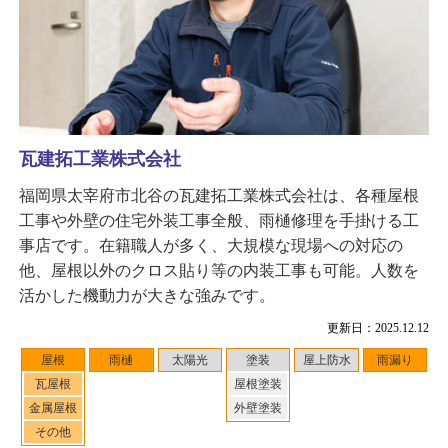
瓦建拓工業株式会社
福岡県太宰府市北谷の瓦建拓工業株式会社は、各種屋根
工事や外壁の住宅外装工事全般、雨樋修理を手掛ける工
事店です。在籍職人が多く、大規模な現場への対応の
他、屋根以外のクロス貼り等の内装工事も可能。人数を
活かした機動力が大きな強みです。
更新日：2025.12.12
屋根
雨樋
太陽光
塗装
屋上防水
雨漏り
瓦屋根
屋根塗装
金属屋根
外壁塗装
その他