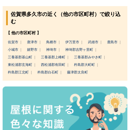
佐賀県多久市の近く（他の市区町村）で絞り込
む
【 他の市区町村 】
佐賀市
唐津市
鳥栖市
伊万里市
武雄市
鹿島市
小城市
嬉野市
神埼市
神埼郡吉野ヶ里町
三養基郡基山町
三養基郡上峰町
三養基郡みやき町
東松浦郡玄海町
西松浦郡有田町
杵島郡大町町
杵島郡江北町
杵島郡白石町
藤津郡太良町