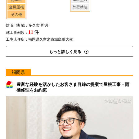
金属屋根
外壁塗装
その他
対応地域
：多久市 周辺
11
件
施工事例数：
工事店住所：福岡県久留米市城島町大依
もっと詳しく見る
福岡県
豊富な経験を活かしたお客さま目線の提案で屋根工事・雨
樋修理をお約束