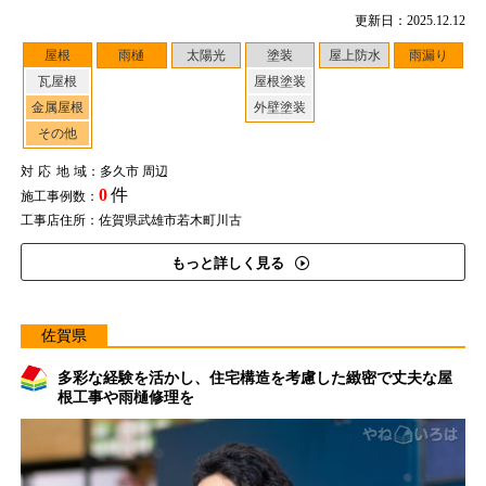
更新日：2025.12.12
屋根
雨樋
太陽光
塗装
屋上防水
雨漏り
瓦屋根
屋根塗装
金属屋根
外壁塗装
その他
対応地域
：多久市 周辺
0
件
施工事例数：
工事店住所：佐賀県武雄市若木町川古
もっと詳しく見る
佐賀県
多彩な経験を活かし、住宅構造を考慮した緻密で丈夫な屋
根工事や雨樋修理を