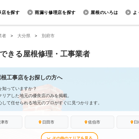
事店を探す
雨漏り修理店を探す
屋根のいろは
よ
業者
>
大分県
>
別府市
頼できる屋根修理・工事業者
屋根工事店をお探しの方へ
を知っていますか？
クリアした地元の優良店のみを掲載。
心して任せられる地元のプロがすぐに見つかります。
中津市
日田市
佐伯市
臼
その他のエリアを見る