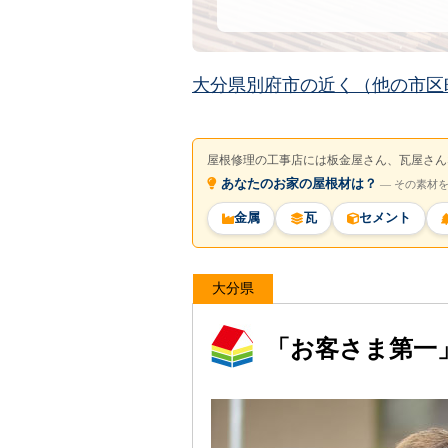
大分県別府市の近く（他の市区
屋根修理の工事店には板金屋さん、瓦屋さん
あなたのお家の屋根材は？
― その素材
金属
瓦
セメント
大分県
「お客さま第一