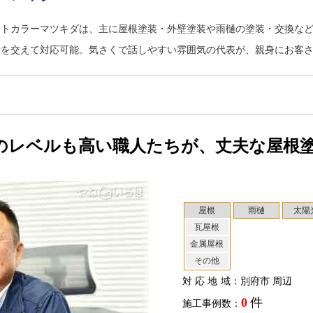
ストカラーマツキダは、主に屋根塗装・外壁塗装や雨樋の塗装・交換な
者を交えて対応可能。気さくで話しやすい雰囲気の代表が、親身にお客
のレベルも高い職人たちが、丈夫な屋根
屋根
雨樋
太陽
瓦屋根
金属屋根
その他
対応地域
：別府市 周辺
0
件
施工事例数：