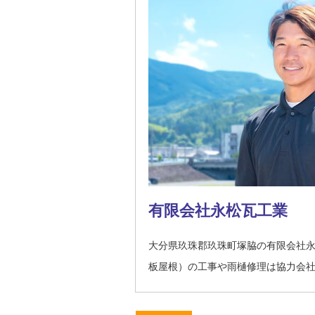
有限会社永松瓦工業
大分県玖珠郡玖珠町塚脇の有限会社
板屋根）の工事や雨樋修理は協力会