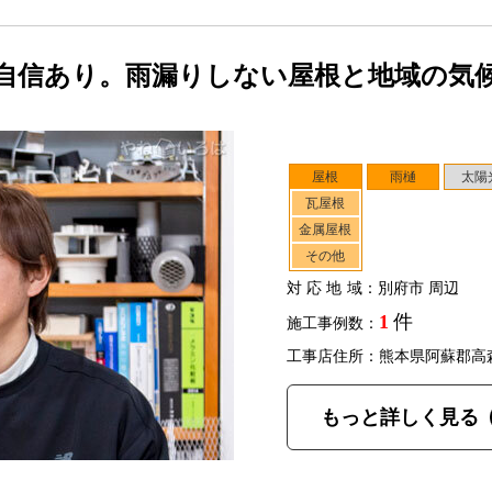
自信あり。雨漏りしない屋根と地域の気
屋根
雨樋
太陽
瓦屋根
金属屋根
その他
対応地域
：別府市 周辺
1
件
施工事例数：
工事店住所：熊本県阿蘇郡高
もっと詳しく見る