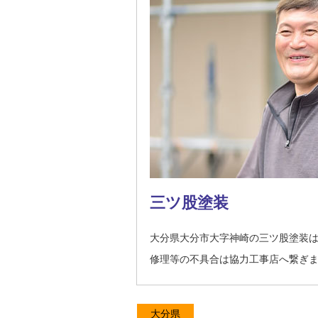
三ツ股塗装
大分県大分市大字神崎の三ツ股塗装
修理等の不具合は協力工事店へ繋ぎ
大分県