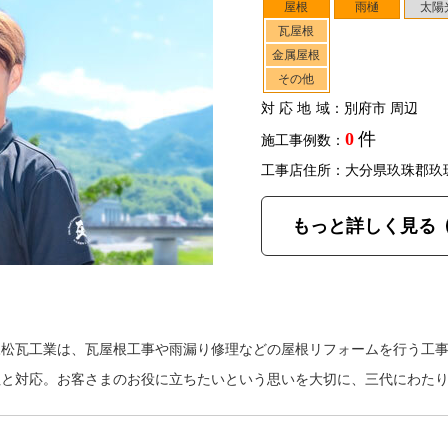
屋根
雨樋
太陽
瓦屋根
金属屋根
その他
対応地域
：別府市 周辺
0
件
施工事例数：
工事店住所：大分県玖珠郡玖
もっと詳しく見る
永松瓦工業は、瓦屋根工事や雨漏り修理などの屋根リフォームを行う工
社と対応。お客さまのお役に立ちたいという思いを大切に、三代にわた