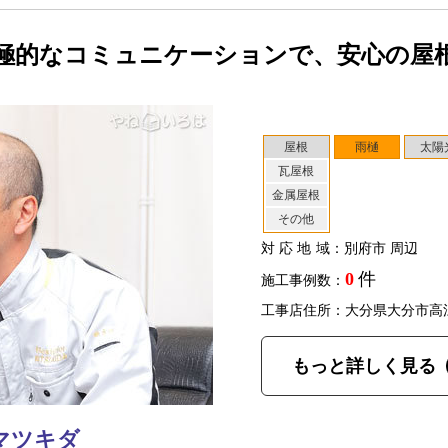
極的なコミュニケーションで、安心の屋
屋根
雨樋
太陽
瓦屋根
金属屋根
その他
対応地域
：別府市 周辺
0
件
施工事例数：
工事店住所：大分県大分市高
もっと詳しく見る
マツキダ