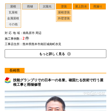
屋根
雨樋
太陽光
塗装
屋上防水
雨漏り
瓦屋根
屋根塗装
金属屋根
外壁塗装
その他
対応地域
：南島原市 周辺
2
件
施工事例数：
工事店住所：熊本県熊本市南区城南町赤見
もっと詳しく見る
長崎県
技能グランプリでの日本一の名誉。確固たる技術で行う屋
根工事と雨樋修理