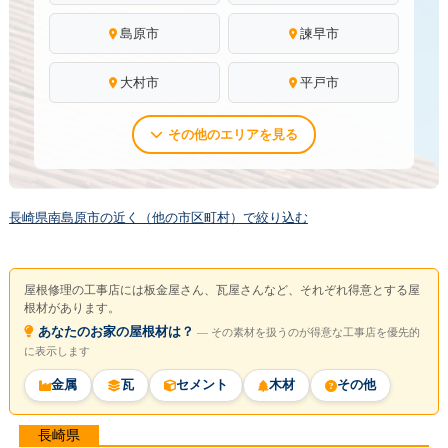
島原市
諫早市
大村市
平戸市
その他のエリアを見る
長崎県南島原市の近く（他の市区町村）で絞り込む
屋根修理の工事店には板金屋さん、瓦屋さんなど、それぞれ得意とする屋
根材があります。
あなたのお家の屋根材は？
― その素材を扱うのが得意な工事店を優先的
に表示します
金属
瓦
セメント
木材
その他
長崎県