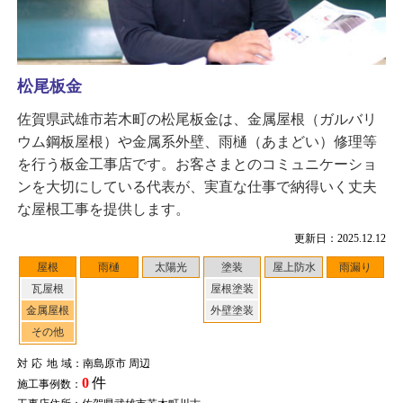
松尾板金
佐賀県武雄市若木町の松尾板金は、金属屋根（ガルバリ
ウム鋼板屋根）や金属系外壁、雨樋（あまどい）修理等
を行う板金工事店です。お客さまとのコミュニケーショ
ンを大切にしている代表が、実直な仕事で納得いく丈夫
な屋根工事を提供します。
更新日：2025.12.12
屋根
雨樋
太陽光
塗装
屋上防水
雨漏り
瓦屋根
屋根塗装
金属屋根
外壁塗装
その他
対応地域
：南島原市 周辺
0
件
施工事例数：