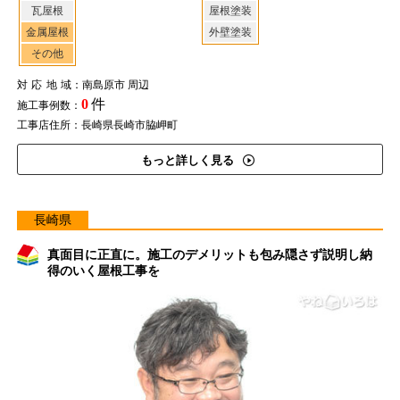
瓦屋根
屋根塗装
金属屋根
外壁塗装
その他
対応地域
：南島原市 周辺
0
件
施工事例数：
工事店住所：長崎県長崎市脇岬町
もっと詳しく見る
長崎県
真面目に正直に。施工のデメリットも包み隠さず説明し納
得のいく屋根工事を