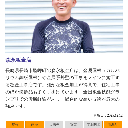
森永板金店
長崎県長崎市脇岬町の森永板金店は、金属屋根（ガルバ
リウム鋼板屋根）や金属系外壁の工事をメインに施工す
る板金工事店です。細かな板金加工が得意で、住宅工事
のほか装飾品も多く手掛けています。全国板金技能グラ
ンプリでの優勝経験があり、総合的な高い技術が最大の
強みです。
更新日：2025.12.12
屋根
雨樋
太陽光
塗装
屋上防水
雨漏り