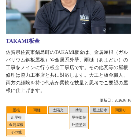
TAKAMI板金
佐賀県佐賀市鍋島町のTAKAMI板金は、金属屋根（ガル
バリウム鋼板屋根）や金属系外壁、雨樋（あまどい）の
工事をメインに行う板金工事店です。その他瓦等の屋根
修理は協力工事店と共に対応します。大工と板金職人、
両方の経験を持つ代表が柔軟な技量と思考でご要望の屋
根に仕上げます。
更新日：2026.07.16
屋根
雨樋
太陽光
塗装
屋上防水
雨漏り
瓦屋根
屋根塗装
金属屋根
外壁塗装
その他