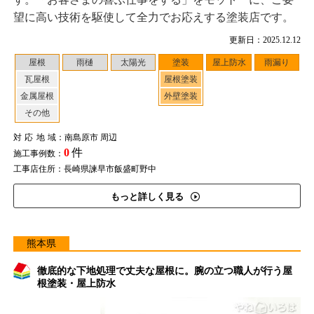
望に高い技術を駆使して全力でお応えする塗装店です。
更新日：2025.12.12
屋根
雨樋
太陽光
塗装
屋上防水
雨漏り
瓦屋根
屋根塗装
金属屋根
外壁塗装
その他
対応地域
：南島原市 周辺
0
件
施工事例数：
工事店住所：長崎県諫早市飯盛町野中
もっと詳しく見る
熊本県
徹底的な下地処理で丈夫な屋根に。腕の立つ職人が行う屋
根塗装・屋上防水