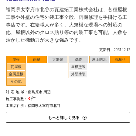
福岡県太宰府市北谷の瓦建拓工業株式会社は、各種屋根
工事や外壁の住宅外装工事全般、雨樋修理を手掛ける工
事店です。在籍職人が多く、大規模な現場への対応の
他、屋根以外のクロス貼り等の内装工事も可能。人数を
活かした機動力が大きな強みです。
更新日：2025.12.12
屋根
雨樋
太陽光
塗装
屋上防水
雨漏り
瓦屋根
屋根塗装
金属屋根
外壁塗装
その他
対応地域
：南島原市 周辺
3
件
施工事例数：
工事店住所：福岡県太宰府市北谷
もっと詳しく見る