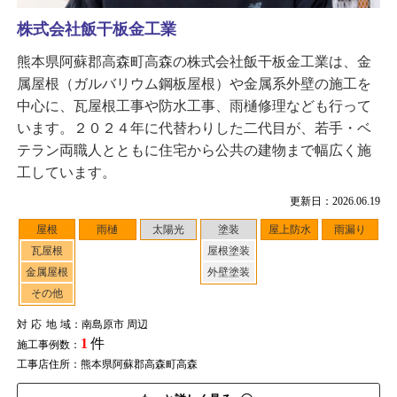
株式会社飯干板金工業
熊本県阿蘇郡高森町高森の株式会社飯干板金工業は、金
属屋根（ガルバリウム鋼板屋根）や金属系外壁の施工を
中心に、瓦屋根工事や防水工事、雨樋修理なども行って
います。２０２４年に代替わりした二代目が、若手・ベ
テラン両職人とともに住宅から公共の建物まで幅広く施
工しています。
更新日：2026.06.19
屋根
雨樋
太陽光
塗装
屋上防水
雨漏り
瓦屋根
屋根塗装
金属屋根
外壁塗装
その他
対応地域
：南島原市 周辺
1
件
施工事例数：
工事店住所：熊本県阿蘇郡高森町高森