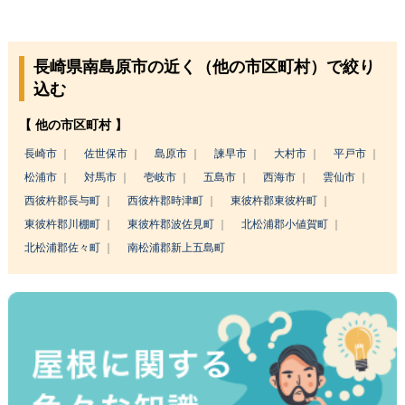
長崎県南島原市の近く（他の市区町村）で絞り
込む
【 他の市区町村 】
長崎市
佐世保市
島原市
諫早市
大村市
平戸市
松浦市
対馬市
壱岐市
五島市
西海市
雲仙市
西彼杵郡長与町
西彼杵郡時津町
東彼杵郡東彼杵町
東彼杵郡川棚町
東彼杵郡波佐見町
北松浦郡小値賀町
北松浦郡佐々町
南松浦郡新上五島町