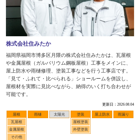
株式会社住みたか
福岡県福岡市博多区月隈の株式会社住みたかは、瓦屋根
や金属屋根（ガルバリウム鋼板屋根）工事をメインに、
屋上防水や雨樋修理、塗装工事などを行う工事店です。
「見て・ふれて・比べられる」ショールームを併設し、
屋根材を実際に見比べながら、納得のいく打ち合わせが
可能です。
更新日：2026.08.04
屋根
雨樋
太陽光
塗装
屋上防水
雨漏り
瓦屋根
屋根塗装
金属屋根
外壁塗装
その他