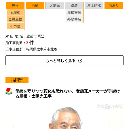
屋根
雨樋
太陽光
塗装
屋上防水
雨漏り
瓦屋根
屋根塗装
金属屋根
外壁塗装
その他
対応地域
：豊前市 周辺
3
件
施工事例数：
工事店住所：福岡県太宰府市北谷
もっと詳しく見る
福岡県
伝統を守りつつ変化も恐れない。老舗瓦メーカーが手掛け
る屋根・太陽光工事