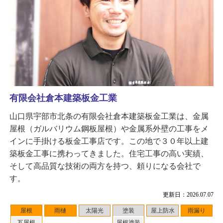
有限会社倉本建築板金工業
山口県宇部市北条の有限会社倉本建築板金工業は、金属
屋根（ガルバリウム鋼板屋根）や金属系外壁の工事をメ
インに手掛ける板金工事店です。この地で３０年以上建
築板金工事に携わってきました。住宅工事の高い実績、
そして高品質な技術の両方を持つ、頼りになる会社で
す。
更新日：2026.07.07
屋根
雨樋
太陽光
塗装
屋上防水
雨漏り
瓦屋根
屋根塗装