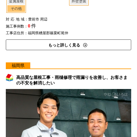
金属屋根
外壁塗装
その他
対応地域
：豊前市 周辺
0
件
施工事例数：
工事店住所：福岡県糟屋郡篠栗町尾仲
もっと詳しく見る
福岡県
高品質な屋根工事・雨樋修理で雨漏りを改善し、お客さま
の不安を解消したい