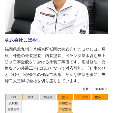
株式会社こばやし
福岡県北九州市八幡東区祇園の株式会社こばやしは、屋
根・外壁の外装塗装、内装塗装、ベランダ防水含む屋上
防水工事全般を手掛ける塗装工事店です。雨樋修理・交
換などの外装工事は窓口となって対応可能。「仕事のひ
とつひとつが会社の作品である」そんな信念を基に、夫
婦二人三脚で会社を切り盛りしています。
更新日：2026.01.28
屋根
雨樋
太陽光
塗装
屋上防水
雨漏り
瓦屋根
屋根塗装
金属屋根
外壁塗装