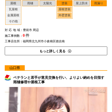
屋根
雨樋
太陽光
塗装
屋上防水
雨漏り
瓦屋根
屋根塗装
金属屋根
外壁塗装
その他
対応地域
：豊前市 周辺
0
件
施工事例数：
工事店住所：福岡県北九州市小倉南区徳吉南
もっと詳しく見る
山口県
ベテランと若手が意見交換を行い、よりよい納めを目指す
雨樋修理や屋根工事