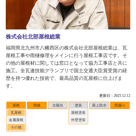
株式会社北部屋根総業
福岡県北九州市八幡西区の株式会社北部屋根総業は、瓦
屋根工事や雨樋修理をメインに行う屋根工事店です。そ
の他の屋根材に関しては窓口となって協力工事店と共に
施工。全瓦連技能グランプリで国土交通大臣賞受賞の経
歴を持つ優れた技術で、最高品質の瓦屋根に仕上げま
す。
更新日：2025.12.12
屋根
雨樋
太陽光
塗装
屋上防水
雨漏り
瓦屋根
屋根塗装
金属屋根
外壁塗装
その他