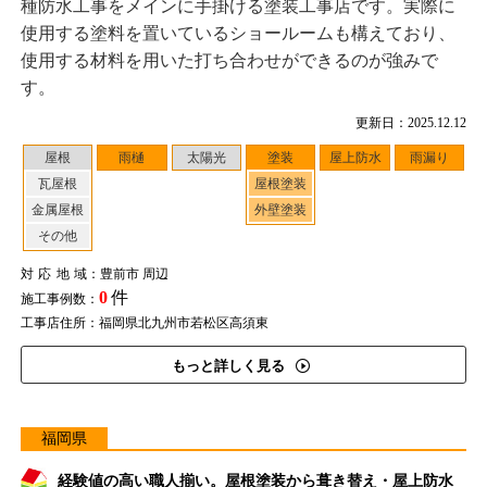
種防水工事をメインに手掛ける塗装工事店です。実際に
使用する塗料を置いているショールームも構えており、
使用する材料を用いた打ち合わせができるのが強みで
す。
更新日：2025.12.12
屋根
雨樋
太陽光
塗装
屋上防水
雨漏り
瓦屋根
屋根塗装
金属屋根
外壁塗装
その他
対応地域
：豊前市 周辺
0
件
施工事例数：
工事店住所：福岡県北九州市若松区高須東
もっと詳しく見る
福岡県
経験値の高い職人揃い。屋根塗装から葺き替え・屋上防水