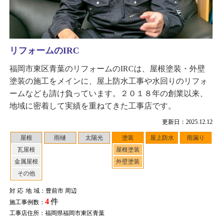
リフォームのIRC
福岡市東区青葉のリフォームのIRCは、屋根塗装・外壁
塗装の施工をメインに、屋上防水工事や水回りのリフォ
ームなども請け負っています。２０１８年の創業以来、
地域に密着して実績を重ねてきた工事店です。
更新日：2025.12.12
屋根
雨樋
太陽光
塗装
屋上防水
雨漏り
瓦屋根
屋根塗装
金属屋根
外壁塗装
その他
対応地域
：豊前市 周辺
4
件
施工事例数：
工事店住所：福岡県福岡市東区青葉