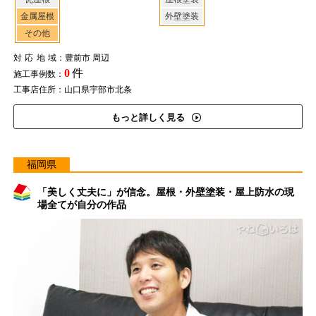
金属屋根
外壁塗装
その他
対応地域
：豊前市 周辺
0
件
施工事例数：
工事店住所：山口県宇部市北条
もっと詳しく見る
福岡県
「美しく丈夫に」が信念。屋根・外壁塗装・屋上防水の現
場全てが自分の作品