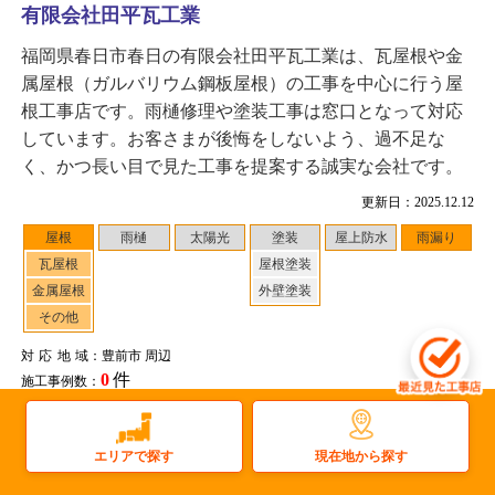
有限会社田平瓦工業
福岡県春日市春日の有限会社田平瓦工業は、瓦屋根や金
属屋根（ガルバリウム鋼板屋根）の工事を中心に行う屋
根工事店です。雨樋修理や塗装工事は窓口となって対応
しています。お客さまが後悔をしないよう、過不足な
く、かつ長い目で見た工事を提案する誠実な会社です。
更新日：2025.12.12
屋根
雨樋
太陽光
塗装
屋上防水
雨漏り
瓦屋根
屋根塗装
金属屋根
外壁塗装
その他
対応地域
：豊前市 周辺
0
件
施工事例数：
工事店住所：福岡県春日市春日
もっと詳しく見る
現在地から探す
エリアで探す