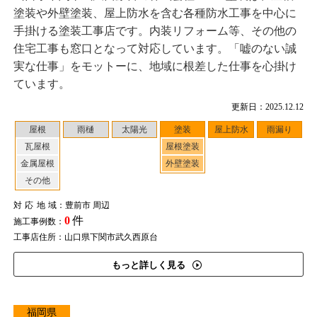
塗装や外壁塗装、屋上防水を含む各種防水工事を中心に
手掛ける塗装工事店です。内装リフォーム等、その他の
住宅工事も窓口となって対応しています。「嘘のない誠
実な仕事」をモットーに、地域に根差した仕事を心掛け
ています。
更新日：2025.12.12
屋根
雨樋
太陽光
塗装
屋上防水
雨漏り
瓦屋根
屋根塗装
金属屋根
外壁塗装
その他
対応地域
：豊前市 周辺
0
件
施工事例数：
工事店住所：山口県下関市武久西原台
もっと詳しく見る
福岡県