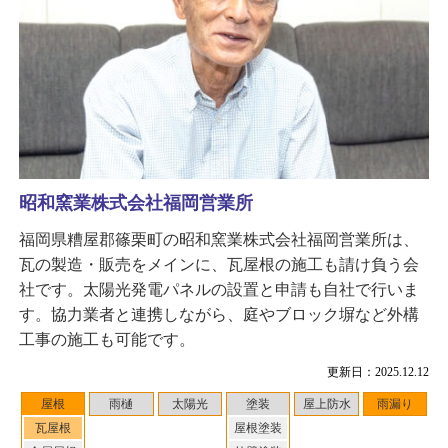
昭和窯業株式会社福岡営業所
福岡県糟屋郡篠栗町の昭和窯業株式会社福岡営業所は、
瓦の製造・販売をメインに、瓦屋根の施工も請け負う会
社です。太陽光発電パネルの設置と申請も自社で行いま
す。協力業者と連携しながら、庭やブロック塀など外構
工事の施工も可能です。
更新日：2025.12.12
屋根
雨樋
太陽光
塗装
屋上防水
雨漏り
瓦屋根
屋根塗装