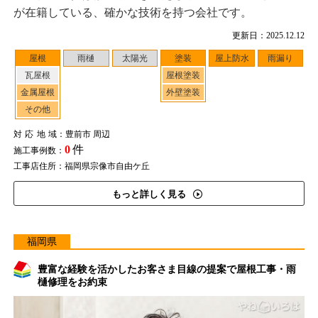
が在籍している、確かな技術を持つ会社です。
更新日：2025.12.12
屋根
雨樋
太陽光
塗装
屋上防水
雨漏り
瓦屋根
屋根塗装
金属屋根
外壁塗装
その他
対応地域
：豊前市 周辺
0
件
施工事例数：
工事店住所：福岡県宗像市自由ケ丘
もっと詳しく見る
福岡県
豊富な経験を活かしたお客さま目線の提案で屋根工事・雨
樋修理をお約束