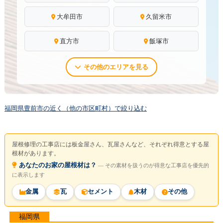
大牟田市
久留米市
直方市
飯塚市
その他のエリアを見る
福岡県豊前市の近く（他の市区町村）で絞り込む
屋根修理の工事店には板金屋さん、瓦屋さんなど、それぞれ得意とする屋
根材があります。
あなたのお家の屋根材は？
― その素材を扱うのが得意な工事店を優先的
に表示します
金属
瓦
セメント
木材
その他
福岡県