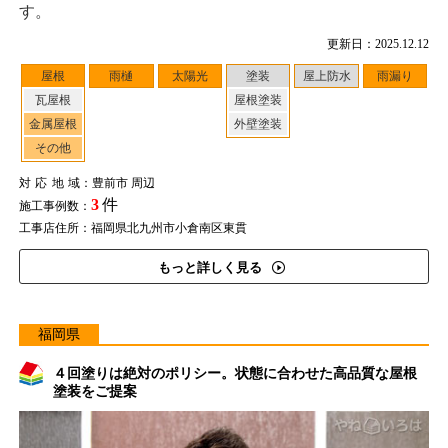
す。
更新日：2025.12.12
屋根
雨樋
太陽光
塗装
屋上防水
雨漏り
瓦屋根
屋根塗装
金属屋根
外壁塗装
その他
対応地域
：豊前市 周辺
3
件
施工事例数：
工事店住所：福岡県北九州市小倉南区東貫
もっと詳しく見る
福岡県
４回塗りは絶対のポリシー。状態に合わせた高品質な屋根
塗装をご提案