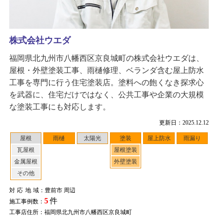
株式会社ウエダ
福岡県北九州市八幡西区京良城町の株式会社ウエダは、
屋根・外壁塗装工事、雨樋修理、ベランダ含む屋上防水
工事を専門に行う住宅塗装店。塗料への飽くなき探求心
を武器に、住宅だけではなく、公共工事や企業の大規模
な塗装工事にも対応します。
更新日：2025.12.12
屋根
雨樋
太陽光
塗装
屋上防水
雨漏り
瓦屋根
屋根塗装
金属屋根
外壁塗装
その他
対応地域
：豊前市 周辺
5
件
施工事例数：
工事店住所：福岡県北九州市八幡西区京良城町