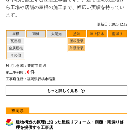
ら工場や店舗の屋根の施工まで、幅広い実績を持ってい
ます。
更新日：2025.12.12
屋根
雨樋
太陽光
塗装
屋上防水
雨漏り
瓦屋根
屋根塗装
金属屋根
外壁塗装
その他
対応地域
：豊前市 周辺
0
件
施工事例数：
工事店住所：福岡県行橋市稲童
もっと詳しく見る
福岡県
建物構造の原理に沿った屋根リフォーム・雨樋・雨漏り修
理を提供する工事店