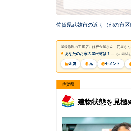
佐賀県武雄市の近く（他の市区
屋根修理の工事店には板金屋さん、瓦屋さん
あなたのお家の屋根材は？
― その素材
金属
瓦
セメント
佐賀県
建物状態を見極