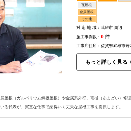
瓦屋根
金属屋根
その他
対応地域
：武雄市 周辺
0
件
施工事例数：
工事店住所：佐賀県武雄市若
もっと詳しく見る
金属屋根（ガルバリウム鋼板屋根）や金属系外壁、雨樋（あまどい）修
ている代表が、実直な仕事で納得いく丈夫な屋根工事を提供します。