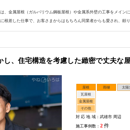
店は、金属屋根（ガルバリウム鋼板屋根）や金属系外壁の工事をメイン
域に根差した仕事で、お客さまからはもちろん同業者からも愛され、頼
かし、住宅構造を考慮した緻密で丈夫な
屋根
雨樋
太陽
瓦屋根
金属屋根
その他
対応地域
：武雄市 周辺
2
件
施工事例数：