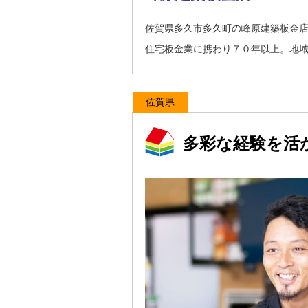
佐賀県多久市多久町の峰原建築板金
住宅板金業に携わり７０年以上。地
佐賀県
多彩な経験を活