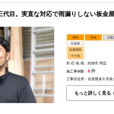
三代目。実直な対応で雨漏りしない板金
屋根
雨樋
太陽
瓦屋根
金属屋根
その他
対応地域
：武雄市 周辺
0
件
施工事例数：
工事店住所：佐賀県多久市多
もっと詳しく見る