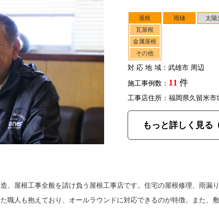
屋根
雨樋
太陽
瓦屋根
金属屋根
その他
対応地域
：武雄市 周辺
11
件
施工事例数：
工事店住所：福岡県久留米市
もっと詳しく見る
製造、屋根工事全般を請け負う屋根工事店です。住宅の屋根修理、雨漏
った職人も抱えており、オールラウンドに対応できるのが特徴。また、