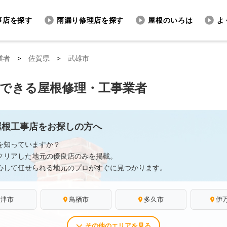
事店を探す
雨漏り修理店を探す
屋根のいろは
よ
業者
>
佐賀県
>
武雄市
頼できる屋根修理・工事業者
屋根工事店をお探しの方へ
を知っていますか？
クリアした地元の優良店のみを掲載。
心して任せられる地元のプロがすぐに見つかります。
唐津市
鳥栖市
多久市
伊
その他のエリアを見る