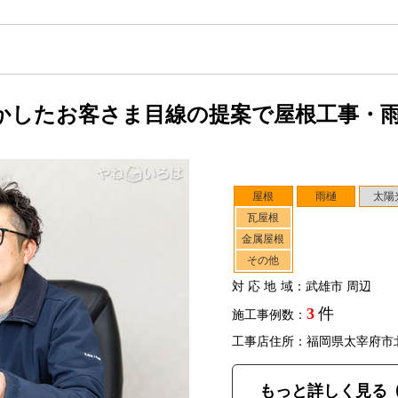
かしたお客さま目線の提案で屋根工事・
屋根
雨樋
太陽
瓦屋根
金属屋根
その他
対応地域
：武雄市 周辺
3
件
施工事例数：
工事店住所：福岡県太宰府市
もっと詳しく見る