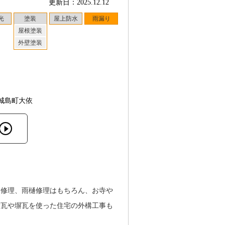
更新日：2025.12.12
光
塗装
屋上防水
雨漏り
屋根塗装
外壁塗装
城島町大依
り修理、雨樋修理はもちろん、お寺や
敷瓦や塀瓦を使った住宅の外構工事も