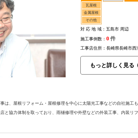
瓦屋根
金属屋根
その他
対応地域
：五島市 周辺
0
件
施工事例数：
工事店住所：長崎県長崎市西
もっと詳しく見る
商事は、屋根リフォーム・屋根修理を中心に太陽光工事などの自社施工
事店と協力体制を取っており、雨樋修理や外壁などの外装工事、内装リ