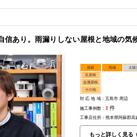
自信あり。雨漏りしない屋根と地域の気
屋根
雨樋
太陽
瓦屋根
金属屋根
その他
対応地域
：五島市 周辺
1
件
施工事例数：
工事店住所：熊本県阿蘇郡高
もっと詳しく見る