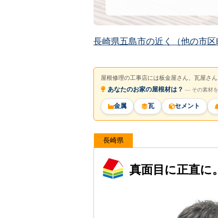
長崎県五島市の近く（他の市区
屋根修理の工事店には板金屋さん、瓦屋さん
あなたのお家の屋根材は？
― その素材
金属
瓦
セメント
長崎県
真面目に正直に