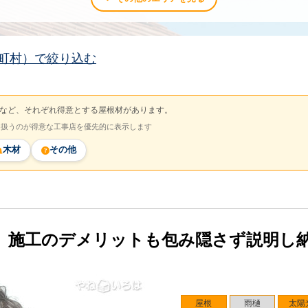
町村）で絞り込む
など、それぞれ得意とする屋根材があります。
を扱うのが得意な工事店を優先的に表示します
木材
その他
。施工のデメリットも包み隠さず説明し
屋根
雨樋
太陽