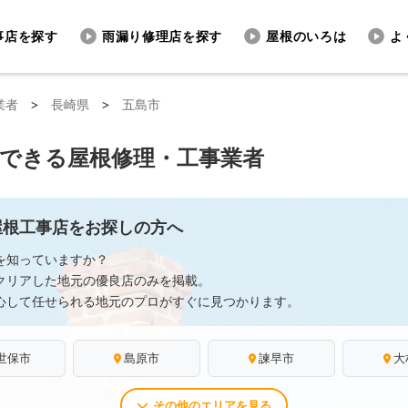
事店を探す
雨漏り修理店を探す
屋根のいろは
よ
業者
>
長崎県
>
五島市
頼できる屋根修理・工事業者
屋根工事店をお探しの方へ
を知っていますか？
クリアした地元の優良店のみを掲載。
心して任せられる地元のプロがすぐに見つかります。
世保市
島原市
諫早市
大
その他のエリアを見る