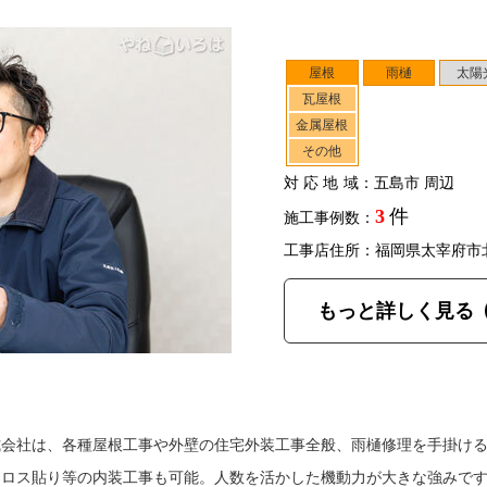
屋根
雨樋
太陽
瓦屋根
金属屋根
その他
対応地域
：五島市 周辺
3
件
施工事例数：
工事店住所：福岡県太宰府市
もっと詳しく見る
式会社は、各種屋根工事や外壁の住宅外装工事全般、雨樋修理を手掛け
クロス貼り等の内装工事も可能。人数を活かした機動力が大きな強みで