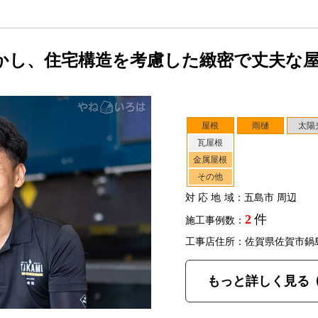
かし、住宅構造を考慮した緻密で丈夫な
屋根
雨樋
太陽
瓦屋根
金属屋根
その他
対応地域
：五島市 周辺
2
件
施工事例数：
工事店住所：佐賀県佐賀市鍋
もっと詳しく見る