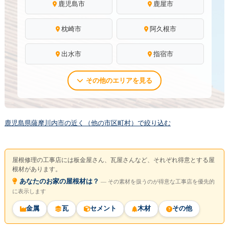
鹿児島市
鹿屋市
枕崎市
阿久根市
出水市
指宿市
その他のエリアを見る
鹿児島県薩摩川内市の近く（他の市区町村）で絞り込む
屋根修理の工事店には板金屋さん、瓦屋さんなど、それぞれ得意とする屋
根材があります。
あなたのお家の屋根材は？
― その素材を扱うのが得意な工事店を優先的
に表示します
金属
瓦
セメント
木材
その他