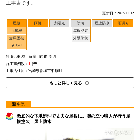
工事店です。
更新日：2025.12.12
屋根
雨樋
太陽光
塗装
屋上防水
雨漏り
瓦屋根
屋根塗装
金属屋根
外壁塗装
その他
対応地域
：薩摩川内市 周辺
1
件
施工事例数：
工事店住所：宮崎県都城市中原町
もっと詳しく見る
熊本県
徹底的な下地処理で丈夫な屋根に。腕の立つ職人が行う屋
根塗装・屋上防水