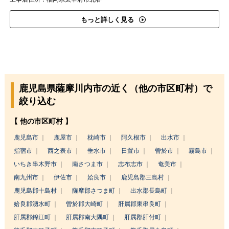
もっと詳しく見る
鹿児島県薩摩川内市の近く（他の市区町村）で
絞り込む
【 他の市区町村 】
鹿児島市
鹿屋市
枕崎市
阿久根市
出水市
指宿市
西之表市
垂水市
日置市
曽於市
霧島市
いちき串木野市
南さつま市
志布志市
奄美市
南九州市
伊佐市
姶良市
鹿児島郡三島村
鹿児島郡十島村
薩摩郡さつま町
出水郡長島町
姶良郡湧水町
曽於郡大崎町
肝属郡東串良町
肝属郡錦江町
肝属郡南大隅町
肝属郡肝付町