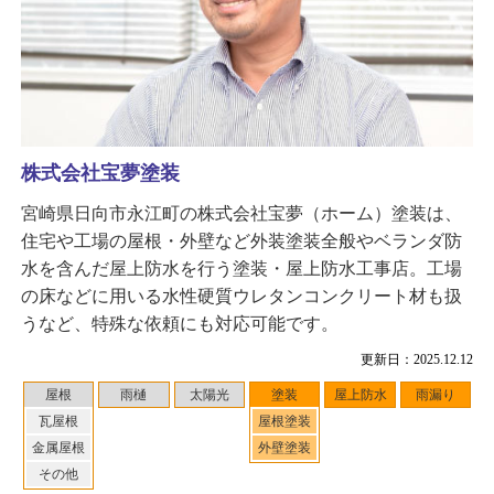
株式会社宝夢塗装
宮崎県日向市永江町の株式会社宝夢（ホーム）塗装は、
住宅や工場の屋根・外壁など外装塗装全般やベランダ防
水を含んだ屋上防水を行う塗装・屋上防水工事店。工場
の床などに用いる水性硬質ウレタンコンクリート材も扱
うなど、特殊な依頼にも対応可能です。
更新日：2025.12.12
屋根
雨樋
太陽光
塗装
屋上防水
雨漏り
瓦屋根
屋根塗装
金属屋根
外壁塗装
その他