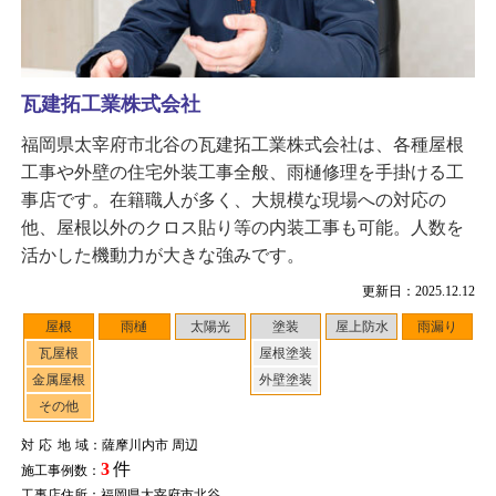
瓦建拓工業株式会社
福岡県太宰府市北谷の瓦建拓工業株式会社は、各種屋根
工事や外壁の住宅外装工事全般、雨樋修理を手掛ける工
事店です。在籍職人が多く、大規模な現場への対応の
他、屋根以外のクロス貼り等の内装工事も可能。人数を
活かした機動力が大きな強みです。
更新日：2025.12.12
屋根
雨樋
太陽光
塗装
屋上防水
雨漏り
瓦屋根
屋根塗装
金属屋根
外壁塗装
その他
対応地域
：薩摩川内市 周辺
3
件
施工事例数：
工事店住所：福岡県太宰府市北谷