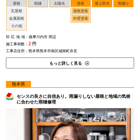
屋根
雨樋
太陽光
塗装
屋上防水
雨漏り
瓦屋根
屋根塗装
金属屋根
外壁塗装
その他
対応地域
：薩摩川内市 周辺
2
件
施工事例数：
工事店住所：熊本県熊本市南区城南町赤見
もっと詳しく見る
熊本県
センスの良さに自信あり。雨漏りしない屋根と地域の気候
に合わせた雨樋修理