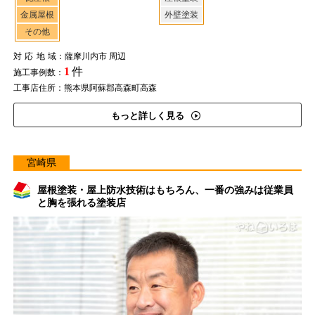
金属屋根
外壁塗装
その他
対応地域
：薩摩川内市 周辺
1
件
施工事例数：
工事店住所：熊本県阿蘇郡高森町高森
もっと詳しく見る
宮崎県
屋根塗装・屋上防水技術はもちろん、一番の強みは従業員
と胸を張れる塗装店