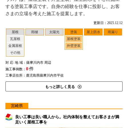
する塗装工事店です。自身の経験を仕事に投影し、お客
さまの立場を考えた施工を提案します。
更新日：2025.12.12
屋根
雨樋
太陽光
塗装
屋上防水
雨漏り
瓦屋根
屋根塗装
金属屋根
外壁塗装
その他
対応地域
：薩摩川内市 周辺
0
件
施工事例数：
工事店住所：鹿児島県薩摩川内市平佐
もっと詳しく見る
宮崎県
良い工事は良い職人から。社内体制を整えてお客さまが満
足いく屋根工事を