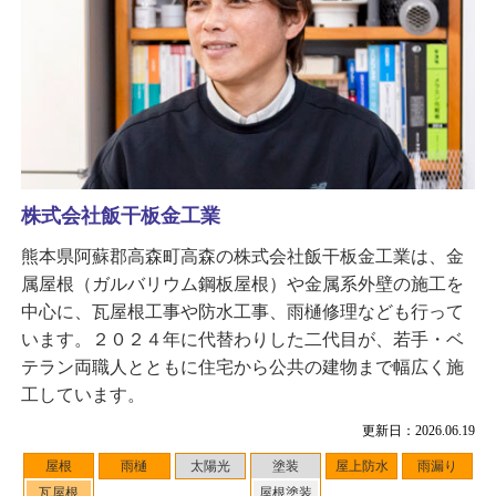
株式会社飯干板金工業
熊本県阿蘇郡高森町高森の株式会社飯干板金工業は、金
属屋根（ガルバリウム鋼板屋根）や金属系外壁の施工を
中心に、瓦屋根工事や防水工事、雨樋修理なども行って
います。２０２４年に代替わりした二代目が、若手・ベ
テラン両職人とともに住宅から公共の建物まで幅広く施
工しています。
更新日：2026.06.19
屋根
雨樋
太陽光
塗装
屋上防水
雨漏り
瓦屋根
屋根塗装