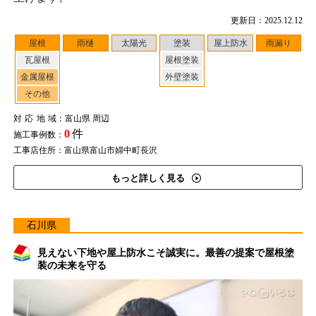
更新日：2025.12.12
屋根
雨樋
太陽光
塗装
屋上防水
雨漏り
瓦屋根
屋根塗装
金属屋根
外壁塗装
その他
対応地域
：富山県 周辺
0
件
施工事例数：
工事店住所：富山県富山市婦中町長沢
もっと詳しく見る
石川県
見えない下地や屋上防水こそ誠実に。最善の提案で屋根塗
装の未来を守る