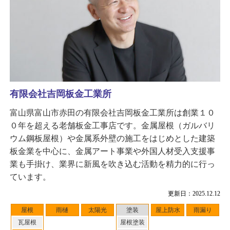
有限会社吉岡板金工業所
富山県富山市赤田の有限会社吉岡板金工業所は創業１０
０年を超える老舗板金工事店です。金属屋根（ガルバリ
ウム鋼板屋根）や金属系外壁の施工をはじめとした建築
板金業を中心に、金属アート事業や外国人材受入支援事
業も手掛け、業界に新風を吹き込む活動を精力的に行っ
ています。
更新日：2025.12.12
屋根
雨樋
太陽光
塗装
屋上防水
雨漏り
瓦屋根
屋根塗装