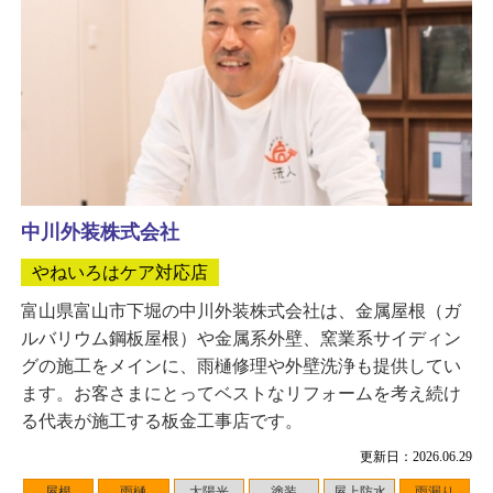
中川外装株式会社
やねいろはケア対応店
富山県富山市下堀の中川外装株式会社は、金属屋根（ガ
ルバリウム鋼板屋根）や金属系外壁、窯業系サイディン
グの施工をメインに、雨樋修理や外壁洗浄も提供してい
ます。お客さまにとってベストなリフォームを考え続け
る代表が施工する板金工事店です。
更新日：2026.06.29
屋根
雨樋
太陽光
塗装
屋上防水
雨漏り