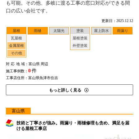
も可能。その他、多岐に渡る工事の窓口対応ができる間
口の広い会社です。
更新日：2025.12.12
屋根
雨樋
太陽光
塗装
屋上防水
雨漏り
瓦屋根
屋根塗装
金属屋根
外壁塗装
その他
対応地域
：富山県 周辺
0
件
施工事例数：
工事店住所：富山県魚津市住吉
もっと詳しく見る
富山県
技術と丁寧さが強み。雨漏り・雨樋修理も含め、満足を届
ける屋根工事店