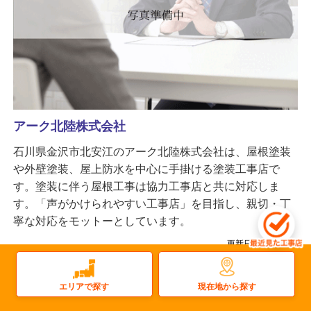
アーク北陸株式会社
石川県金沢市北安江のアーク北陸株式会社は、屋根塗装
や外壁塗装、屋上防水を中心に手掛ける塗装工事店で
す。塗装に伴う屋根工事は協力工事店と共に対応しま
す。「声がかけられやすい工事店」を目指し、親切・丁
寧な対応をモットーとしています。
更新日：2026.02.18
屋根
雨樋
太陽光
塗装
屋上防水
雨漏り
瓦屋根
屋根塗装
現在地から探す
エリアで探す
金属屋根
外壁塗装