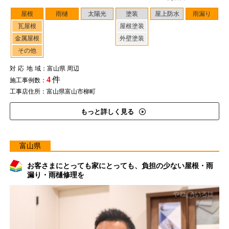
屋根
雨樋
太陽光
塗装
屋上防水
雨漏り
瓦屋根
屋根塗装
金属屋根
外壁塗装
その他
対応地域
：富山県 周辺
4
件
施工事例数：
工事店住所：富山県富山市柳町
もっと詳しく見る
富山県
お客さまにとっても家にとっても、負担の少ない屋根・雨
漏り・雨樋修理を