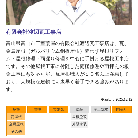
有限会社渡辺瓦工事店
富山県富山市三室荒屋の有限会社渡辺瓦工事店は、瓦、
金属屋根（ガルバリウム鋼板屋根）問わず屋根リフォー
ム・屋根修理・雨漏り修理を中心に手掛ける屋根工事店
です。その他屋根工事に付随した雨樋修理や雨押えの板
金工事にも対応可能。瓦屋根職人が１０名以上在籍して
おり、大規模な建物にも素早く着手できる強みがありま
す。
更新日：2025.12.12
屋根
雨樋
太陽光
塗装
屋上防水
雨漏り
瓦屋根
屋根塗装
金属屋根
外壁塗装
その他