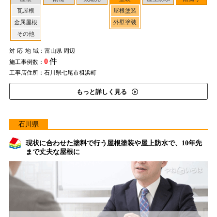
瓦屋根
屋根塗装
金属屋根
外壁塗装
その他
対応地域
：富山県 周辺
0
件
施工事例数：
工事店住所：石川県七尾市祖浜町
もっと詳しく見る
石川県
現状に合わせた塗料で行う屋根塗装や屋上防水で、10年先
まで丈夫な屋根に