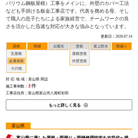
バリウム鋼板屋根）工事をメインに、外壁のカバー工法
なども手掛ける板金工事店です。代表を務める母、そし
て職人の息子たちによる家族経営で、チームワークの良
さを活かした迅速な対応が大きな強みとなっています。
更新日：2026.07.14
屋根
雨樋
太陽光
塗装
屋上防水
雨漏り
瓦屋根
屋根塗装
金属屋根
外壁塗装
その他
対応地域
：富山県 周辺
3
件
施工事例数：
工事店住所：富山県富山市八尾町杉田
もっと詳しく見る
富山県
富山県に適した屋根・雨漏り・雨樋修理技術を次世代へ残