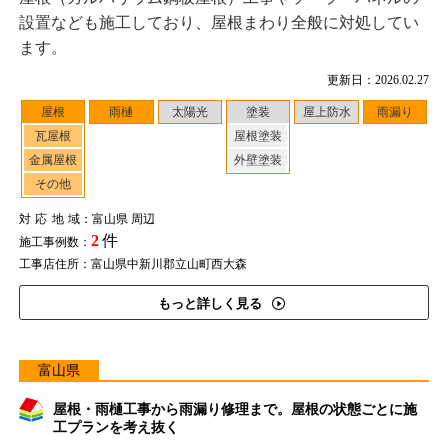
設置なども施工しており、屋根まわり全般に対処してい
ます。
更新日：2026.02.27
屋根
雨樋
太陽光
塗装
屋上防水
雨漏り
瓦屋根
屋根塗装
金属屋根
外壁塗装
その他
対応地域
：富山県 周辺
2
件
施工事例数：
工事店住所：富山県中新川郡立山町西大森
もっと詳しく見る
富山県
屋根・雨樋工事から雨漏り修理まで。屋根の状態ごとに施
工プランを考え抜く