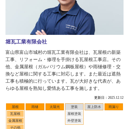
堀瓦工業有限会社
富山県富山市城村の堀瓦工業有限会社は、瓦屋根の新築
工事、リフォーム・修理を手掛ける瓦屋根工事店。その
他、金属屋根（ガルバリウム鋼板屋根）や雨樋修理・交
換など屋根に関する工事に対応します。また最近は遮熱
工事も積極的に行っています。瓦が大好きな代表が、あ
らゆる屋根を熟知し愛情ある工事を施します。
更新日：2025.12.12
屋根
雨樋
太陽光
塗装
屋上防水
雨漏り
瓦屋根
屋根塗装
金属屋根
外壁塗装
その他