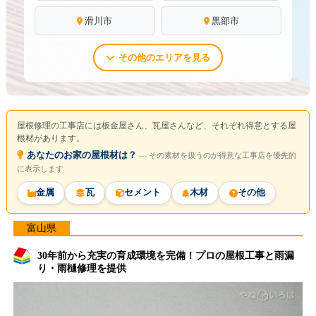
滑川市
黒部市
その他のエリアを見る
屋根修理の工事店には板金屋さん、瓦屋さんなど、それぞれ得意とする屋
根材があります。
あなたのお家の屋根材は？
― その素材を扱うのが得意な工事店を優先的
に表示します
金属
瓦
セメント
木材
その他
富山県
30年前から充実の育成環境を完備！プロの屋根工事と雨漏
り・雨樋修理を提供