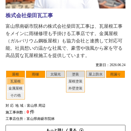
株式会社柴田瓦工事
富山県南砺市院林の株式会社柴田瓦工事は、瓦屋根工事
をメインに雨樋修理も手掛ける工事店です。金属屋根
（ガルバリウム鋼板屋根）も協力会社と連携して対応可
能。社員想いの温かな社風で、豪雪や強風から家を守る
高品質な瓦屋根施工を提供しています。
更新日：2026.06.24
屋根
雨樋
太陽光
塗装
屋上防水
雨漏り
瓦屋根
屋根塗装
金属屋根
外壁塗装
その他
対応地域
：富山県 周辺
0
件
施工事例数：
工事店住所：富山県南砺市院林
もっと詳しく見る