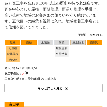
造と瓦工事を合わせ100年以上の歴史を持つ老舗店です。
瓦を中心とした屋根・雨樋修理、雨漏り修理を手掛け、
高い技術で地域のお客さまの住まいを守り続けていま
す。五代目への継承も視野に入れ、地域密着工事店とし
て信頼を築いてきました。
更新日：2026.06.13
屋根
雨樋
太陽光
塗装
屋上防水
雨漏り
瓦屋根
屋根塗装
金属屋根
外壁塗装
その他
対応地域
：富山県 周辺
5
件
施工事例数：
工事店住所：富山県中新川郡立山町上末
もっと詳しく見る
富山県