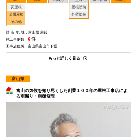
瓦屋根
屋根塗装
金属屋根
外壁塗装
その他
対応地域
：富山県 周辺
6
件
施工事例数：
工事店住所：富山県富山市下堀
もっと詳しく見る
富山県
富山の気候を知り尽くした創業１００年の屋根工事店によ
る雨漏り・雨樋修理