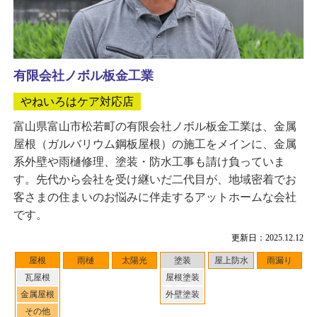
有限会社ノボル板金工業
やねいろはケア対応店
富山県富山市松若町の有限会社ノボル板金工業は、金属
屋根（ガルバリウム鋼板屋根）の施工をメインに、金属
系外壁や雨樋修理、塗装・防水工事も請け負っていま
す。先代から会社を受け継いだ二代目が、地域密着でお
客さまの住まいのお悩みに伴走するアットホームな会社
です。
更新日：2025.12.12
屋根
雨樋
太陽光
塗装
屋上防水
雨漏り
瓦屋根
屋根塗装
金属屋根
外壁塗装
その他