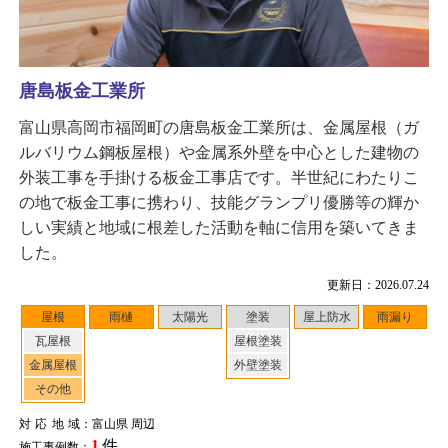
唐島板金工業所
富山県高岡市福岡町の唐島板金工業所は、金属屋根（ガ
ルバリウム鋼板屋根）や金属系外壁を中心とした建物の
外装工事を手掛ける板金工事店です。半世紀にわたりこ
の地で板金工事に携わり、技能グランプリ優勝等の輝か
しい実績と地域に根差した活動を軸に信用を築いてきま
した。
更新日：2026.07.24
屋根
雨樋
太陽光
塗装
屋上防水
雨漏り
瓦屋根
屋根塗装
金属屋根
外壁塗装
その他
対応地域
：富山県 周辺
1
件
施工事例数：