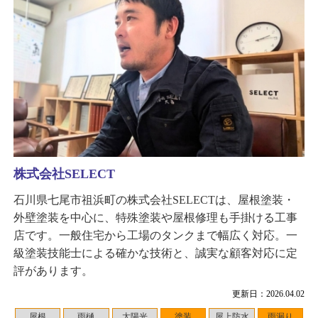
株式会社SELECT
石川県七尾市祖浜町の株式会社SELECTは、屋根塗装・
外壁塗装を中心に、特殊塗装や屋根修理も手掛ける工事
店です。一般住宅から工場のタンクまで幅広く対応。一
級塗装技能士による確かな技術と、誠実な顧客対応に定
評があります。
更新日：2026.04.02
屋根
雨樋
太陽光
塗装
屋上防水
雨漏り