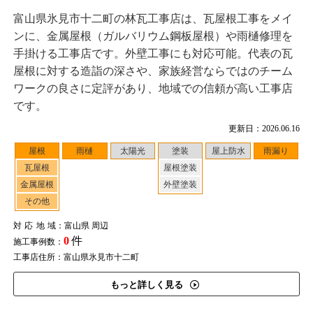
富山県氷見市十二町の林瓦工事店は、瓦屋根工事をメイ
ンに、金属屋根（ガルバリウム鋼板屋根）や雨樋修理を
手掛ける工事店です。外壁工事にも対応可能。代表の瓦
屋根に対する造詣の深さや、家族経営ならではのチーム
ワークの良さに定評があり、地域での信頼が高い工事店
です。
更新日：2026.06.16
屋根
雨樋
太陽光
塗装
屋上防水
雨漏り
瓦屋根
屋根塗装
金属屋根
外壁塗装
その他
対応地域
：富山県 周辺
0
件
施工事例数：
工事店住所：富山県氷見市十二町
もっと詳しく見る