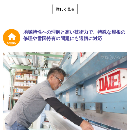
代表取締役、檜木登志晴さん（以下、檜木さん）。１９８
１年に創業した工事店の二代目として、早くから現場で手
詳しく見る
伝いをするのが当たり前だった幼少期を送ります。
「元々、私は継ぐつもりはなかったんです。でも周りは継
地域特性への理解と高い技術力で、特殊な屋根の
ぐのが当然だと思っているし、だんだん自分でもそういう
修理や雪国特有の問題にも適切に対応
ものかと思うようになって。ただどちらかというと職人よ
WORK
り設計に興味があったし、高校が工業高校だったので建築
の知識も少しずつ入ってくるんですけど、そうするともう
ちょっと学びを深めたいなと思うようになったりして」
在学中に先代には内緒で大学進学を考え始めましたが、あ
る時それを知った先代が猛反対。檜木さんは進学を断念
し、卒業後にノボル板金工業へ入社しました。跡継ぎとし
ての自分の役割だと納得はしながらも、どこかで別の道へ
の気持ちも残っていたという檜木さん。そんな中で、仕事
に厳しい先代や当時の番頭さんに揉まれながら、がむしゃ
らに仕事を覚えていきました。