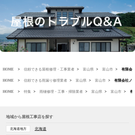
HOME
>
信頼できる屋根修理・工事業者
>
富山県
>
富山市
>
有限会
HOME
>
信頼できる雨漏り修理業者
>
富山県
>
富山市
>
有限会社ノ
HOME
>
特集
>
雨樋修理・工事・掃除業者
>
富山県
>
富山市
>
有
地域から屋根工事店を探す
北海道
北海道地方