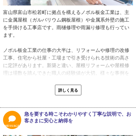
「でもやっぱり、外の世界をあまり知らずに仕事をしてき
富山県富山市松若町に拠点を構えるノボル板金工業は、主
たなという思いはずっとあったんです」と檜木さんは続け
に金属屋根（ガルバリウム鋼板屋根）や金属系外壁の施工
ます。
を手掛ける工事店です。雨樋修理や雨漏り修理も行ってい
「この仕事をやっていこうと腹を括ってはいたんですけ
ます。
ど、そのためにはモチベーションが必要だと感じていまし
た。そんな時、３０代前半で出会ったのが板金組合の青年
ノボル板金工業の仕事の大半は、リフォームや修理の改修
部の先輩にあたる方で、その方に青年部を勧められて入る
工事。住宅から社屋・工場まで引き受けられる技術の高さ
ことになり、そこで色んな考え方ややり方を学ばせてもら
に定評があります。新築と違い、屋根リフォームや屋根修
いました。組合を通して色々な方と出会ったおかげで、自
理は場数を踏んできた職人の経験値が大切。様々な事例を
分の目指すべき方向を模索しながらここまでやって来られ
知るノボル板金工業だからこその対応力は、会社としての
たと思っています」
最大の強みです。
詳しく見る
青年部に入った檜木さんはほどなくして部長を務め、活動
「少し前に、反りのあるかなり特殊な屋根のリフォームを
がひと段落した２０１９年に代表取締役に就任。代表にな
やりました。お寺みたいな感じで、住宅ではまずないんじ
急を要する時こそわかりやすく丁寧な説明で、お
ってからは、その責任の大きさゆえ緊張感のある毎日だっ
ゃないかな。そこは板金屋根の古民家でしたね。雨漏りを
客さまに安心と納得を
たと言います。一番苦労したのは、先代の頃からのお客さ
繰り返していて、２、３回カバー工法（※１）で直してあ
MESSAGE
まが廃業により徐々に減っていったため、新たに取引先を
る屋根だったんですけど、それでも改善しないっていうこ