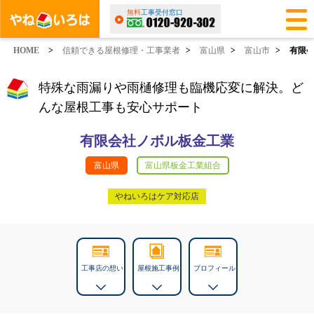
無料
工事受付窓口
HOME
>
信頼できる屋根修理・工事業者
>
富山県
>
富山市
>
有限
特殊な雨漏りや雨樋修理も臨機応変に解決。ど
んな屋根工事も安心サポート
有限会社ノボル板金工業
富山県
富山県板金工業組合
やねいろはケア対応店
工事店の想い
屋根施工事例
プロフィール