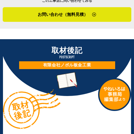
この工事店に問い合わせてみる
まで、建物なら何でも幅広く手掛けてきた経験があります
「雨漏りに関しても雪国特有のことがあって、一番はすが
し、これまでを振り返ると自分でも色々と難しい工事をや
漏れ（※２）ですね。積もった雪が一部溶けて流れ出した
お問い合わせ（無料見積）
ってきたなと思います。お客さまのお悩みを解決するため
時に、まだ残っている雪がその水をせき止めて水がうまく
の選択肢はたくさんご提案できると思うので、安心してご
流れず雨漏りに繋がってしまうんです。原因となる雪を溶
依頼いただけたら。工事をするかどうか決めていなくて
かしたり下ろしたりすれば解決する場合もあるし、元々何
も、例えばセカンドオピニオンみたいな形でちょっと話を
か不具合があったというケースもあります。目視点検した
聞いてみたいとか、そういうご相談でも大丈夫ですよ。お
取材後記
り赤外線カメラを使ったりして原因を調べていきますが、
問い合わせ、お待ちしています」
冬で本格的な工事が難しい場合はまず応急処置として板金
有限会社ノボル板金工業
の板とコーキングで補修して、春になってからしっかり直
家業に入った当初、あまり前向きになれなかったことをざ
すという方法を取ることもありますね」
っくばらんに話してくれた檜木さん。いろいろな経験を経
た今、まさに板金を熟知した頼れる親方だと感じました。
※１ カバー工法・・・金属屋根や外壁の重ね張りをする
地域に密着している工事店として、今後も地元の方の良い
リフォーム方法
相談役でいてもらえたらお客さまとしても心強いですね！
※２ すが漏れ・・・積雪による屋根や壁の水漏れ
（２０２５年２月取材）