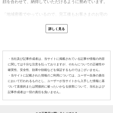
顔を合わせて、納得していただけるように努めています。
るためのフレームや周りの部品も腐食が進んでいて、折板
が屋根に乗っているだけの状態。これは台風が来たら怖い
「地域密着でやっているので、完工後もお客さまのお宅の
なと。すでに２重に葺かれてる屋根でそれ以上のカバーは
近くを通った時にちょっと顔を出して様子を伺ったりし
難しかったので、結局上の屋根を取って新しい屋根を載せ
て、なるべく直接お話するようにしています。地元の工事
詳しく見る
る工事になったんですが、下の屋根が人が上れるほどの強
店だからできることですね。何か困りごとがあった時に思
度があるのかわからなかったからかなり気になりました。
い出してもらえる関係性になるっていうのは大事です。保
結果的には問題なく施工できたんだけど、あの工事は気合
証書の発行もしているので、その点もご安心を。気になる
を入れてやりましたね」
ことがあればいつでもお気軽にご相談くださいね」
・当社及び記事作成者は、当サイトに掲載されている記事や情報の内容
富山県富山市の屋根工事の特性について尋ねました。富山
に関しては十分な注意を払っておりますが、それらについての正確性や
最後に「やねいろは」をご覧になっている、雨漏りや金属
市は降雪が多いのが一番の特徴で、１～２月末まで施工は
確実性、安全性、効果や効能などを保証するものではございません。
屋根（ガルバリウム鋼板屋根）の劣化でお困りのお客さ
難しいそう。雪対策として、屋根の雪止め金具や軒先の雪
・当サイトに記載された情報のご利用については、ユーザー自身の責任
ま、そして屋根リフォーム・屋根修理を検討しているお客
を落とさないようにするための材料をケースバイケースで
において行われるものとし、ユーザーが当サイトから入手した情報に基
さまにメッセージです。
活用しています。また雨樋についても注意が必要で、雪の
づいて直接的または間接的に被ったいかなる損害について、当社および
記事作成者は一切の責任を負いません。
重さに耐えられるよう金具の数を多くしたり間隔を狭くし
「職人になって３０年以上、新築よりも改修メインでやっ
たり、軒先の雪が落ちてもなるべく負荷のかからない位置
てきたことで、他社に負けない対応力を身につけてきたと
に設置するなど様々な工夫を施しています。
自負しています。ちょっとした補修から全面的な改修工事