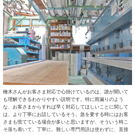
作っていかなければならなかったこと。「代表になると苦
とでうちに雨漏り修理の依頼が来たんです。カバーを繰り
労は多いけど、自分の仕事が認められて結果が出れば嬉し
返していくつもの屋根が重なっている状態だったので、ま
いし、やりがいはすごくありますよ」と話していました。
ずはそれを全部取って下地だけにして、傷んでいる部分を
交換してから屋根を新しく葺き替えました。反りのある屋
「今後は板金に関するもので何か新しいことができたらい
根は下地から反りを作らないといけないのでそれがすごく
いなと思って日々取り組んでいます。今は幅広い用途に使
大変でしたね」
える新しい建材の取り扱いを始めているので、それを広め
ていきたいですね。ここ何年かは新築自体が減っているの
葺き替えになるかカバー工法になるかは、既存屋根がどん
もあって中古物件のリフォームに力を入れているんですけ
な屋根か、どんな状態かによって判断しています。特に下
ど、今後はますますその傾向が強まるんじゃないかな。リ
地の状態を確認するのが大事だそう。屋根に上がり目視し
フォームこそ経験値が必要なので、うちが長年培ってきた
たり触ったりして調査をすれば、経験豊富な職人なら下地
ものを活かして良い仕事をしていきたいですね」
の交換が必要かどうかわかるのだとか。腐食状態の確認
檜木さんがお客さま対応で心掛けているのは、誰が聞いて
後、全面的な修理が必要か部分修理でいいのか判断してい
も理解できるわかりやすい説明です。特に雨漏りのよう
ます。
な、お客さまからすれば早く対応してほしいことに関して
は、より丁寧にお話しているそう。急を要する時にはお客
「印象的だったのは大きい工場の折板屋根の修理ですね。
さまも慌てている場合が多いと思いますが、そういう時こ
私が見た時にはすでに屋根材がかなり薄くなっていて、ひ
そ落ち着いて、丁寧に。難しい専門用語は使わずに、直接
どいところは紙みたいにペラペラでした。屋根材を押さえ