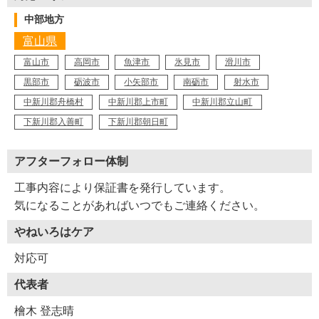
中部地方
富山県
富山市
高岡市
魚津市
氷見市
滑川市
黒部市
砺波市
小矢部市
南砺市
射水市
中新川郡舟橋村
中新川郡上市町
中新川郡立山町
下新川郡入善町
下新川郡朝日町
アフターフォロー体制
工事内容により保証書を発行しています。
気になることがあればいつでもご連絡ください。
やねいろはケア
対応可
代表者
檜木 登志晴