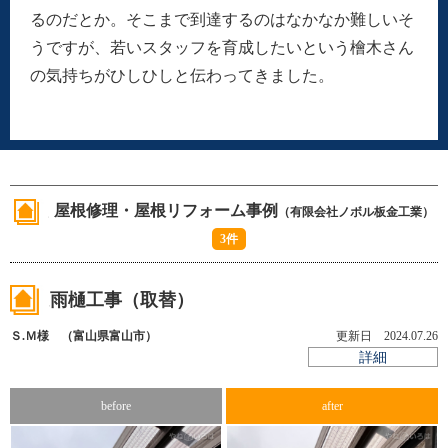
るのだとか。そこまで到達するのはなかなか難しいそ
うですが、若いスタッフを育成したいという檜木さん
の気持ちがひしひしと伝わってきました。
Y16-AZB
工事店番号
屋根修理・屋根リフォーム事例
（有限会社ノボル板金工業）
3件
雨樋工事（取替）
Ｓ.Ｍ様 （富山県富山市）
更新日 2024.07.26
詳細
before
after