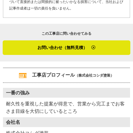
づいて直接的または間接的に被ったいかなる損害について、当社および
記事作成者は一切の責任を負いません。
最後に「やねいろは」をご覧になっている、塗装工事、屋
上防水でお困りのお客さま、そして屋根リフォームや屋根
修理を検討しているお客さまへメッセージです。
この工事店に問い合わせてみる
「完工後も、何か不具合があればアフターフォローに参り
ます。施工内容によっては保証書の発行もあります。耐久
お問い合わせ（無料見積）
性重視で塗り替えを提案しますので、ぜひお気軽にご相談
ください」
コシダ塗装は「お客さまはどうしたいのか？」を徹底的に
工事店プロフィール
（株式会社コシダ塗装）
追求し、完工後の高い満足を引き出す塗装工事店です。
一番の強み
※１ 笠木・・・塀、手摺、腰壁、パラペットなどの頂部
に施工する仕上げ材
耐久性を重視した提案が得意で、営業から完工までお客
※２ コーキング・・・継ぎ目の隙間を埋める目地材
さま目線を大切にしているところ
会社名
（２０２１年１月取材）