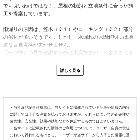
でも良いわけではなく、屋根の状態と立地条件に合った施
工を提案しています。
雨漏りの原因は、笠木（※１）やコーキング（※２）部分
の劣化が多いそうです。しかし、水漏れの原因解明には地
道な目視点検が欠かせません。
「一つひとつ見て確認するのは大変ですが、お客さまに良
い状態でお届けするために、手間を惜しまないことは大事
ですね」
詳しく見る
お客さまに接する上で留意しているのは、職人としての勝
手な判断で施工を進めないこと。打ち合わせではお話をし
っかり聞き、お客さまの理想の施工ができるように努めて
います。また見積もり後は決して契約を急ぎません。
・当社及び記事作成者は、当サイトに掲載されている記事や情報の内容
に関しては十分な注意を払っておりますが、それらについての正確性や
「屋根塗装は、金額の安くない工事です。どんなに高くて
確実性、安全性、効果や効能などを保証するものではございません。
良い塗料でも、お客さまに満足いただかなければ意味があ
・当サイトに記載された情報のご利用については、ユーザー自身の責任
りません。満足してもらえるように、しっかり話を聞いて
において行われるものとし、ユーザーが当サイトから入手した情報に基
提案をしています」