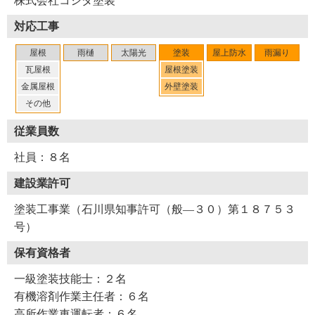
株式会社コシダ塗装
対応工事
屋根
雨樋
太陽光
塗装
屋上防水
雨漏り
瓦屋根
屋根塗装
金属屋根
外壁塗装
その他
従業員数
社員：８名
建設業許可
塗装工事業（石川県知事許可（般―３０）第１８７５３
号）
保有資格者
一級塗装技能士：２名
有機溶剤作業主任者：６名
高所作業車運転者：６名