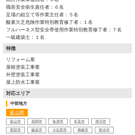
職長安全衛生責任者：６名
足場の組立て等作業主任者：５名
酸素欠乏危険作業特別教育修了者：１名
フルハーネス型安全帯使用作業特別教育修了者：７名
一級建築士：１名
特徴
リフォーム業
屋根塗装工事業
外壁塗装工事業
Y17-AZE
工事店番号
屋上防水工事業
対応エリア
中部地方
富山県
富山市
高岡市
魚津市
氷見市
滑川市
黒部市
砺波市
小矢部市
南砺市
射水市