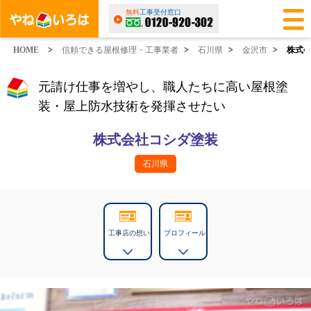
無料
工事受付窓口
HOME
>
信頼できる屋根修理・工事業者
>
石川県
>
金沢市
>
株式
元請け仕事を増やし、職人たちに高い屋根塗
装・屋上防水技術を発揮させたい
株式会社コシダ塗装
石川県
工事店の想い
プロフィール