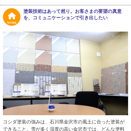
術が活かせないんです。もっともっとお客さまに寄り添い
たいと思い、独立を決めました」
塗装技術はあって然り。お客さまの要望の真意
を、コミュニケーションで引き出したい
今後は、お客さまと直接やり取りできる元請けの仕事を増
WORK
やしていきたいそう。お客さまとの積極的なコミュニケー
ションを大切にし、お客さま目線で施工をしていくとのこ
とです。
コシダ塗装の強みは、石川県金沢市の風土に合った塗装が
できること。雪が多く湿度の高い金沢市では、どんな塗料