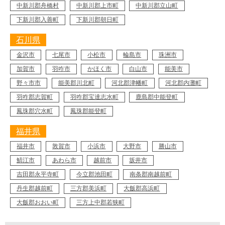
中新川郡舟橋村
中新川郡上市町
中新川郡立山町
下新川郡入善町
下新川郡朝日町
石川県
金沢市
七尾市
小松市
輪島市
珠洲市
加賀市
羽咋市
かほく市
白山市
能美市
野々市市
能美郡川北町
河北郡津幡町
河北郡内灘町
羽咋郡志賀町
羽咋郡宝達志水町
鹿島郡中能登町
鳳珠郡穴水町
鳳珠郡能登町
福井県
福井市
敦賀市
小浜市
大野市
勝山市
鯖江市
あわら市
越前市
坂井市
吉田郡永平寺町
今立郡池田町
南条郡南越前町
丹生郡越前町
三方郡美浜町
大飯郡高浜町
大飯郡おおい町
三方上中郡若狭町