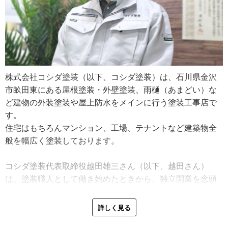
株式会社コシダ塗装（以下、コシダ塗装）は、石川県金沢
市畝田東にある屋根塗装・外壁塗装、雨樋（あまどい）な
ど建物の外装塗装や屋上防水をメインに行う塗装工事店で
す。
住宅はもちろんマンション、工場、テナントなど建築物全
般を幅広く塗装しております。
コシダ塗装代表取締役越田雄三さん（以下、越田さん）
は、塗装職人として働き始めたときから、独立開業を念頭
に置いていたそう。
詳しく見る
「勤め人として仕事していると、工期が短くこだわった技