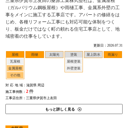
三重県伊賀市上友田の桑原工業株式会社は、金属屋根
（ガルバリウム鋼板屋根）や雨樋工事、金属系外壁の工
事をメインに施工する工事店です。アパートの修繕をは
じめ、各種リフォーム工事にも対応可能な体制をつく
り、板金だけではなく町の頼れる住宅工事店として、地
域密着の仕事をしています。
更新日：2026.07.31
屋根
雨樋
太陽光
塗装
屋上防水
雨漏り
瓦屋根
屋根塗装
金属屋根
外壁塗装
その他
対応地域
：滋賀県 周辺
2
件
施工事例数：
工事店住所：三重県伊賀市上友田
もっと詳しく見る