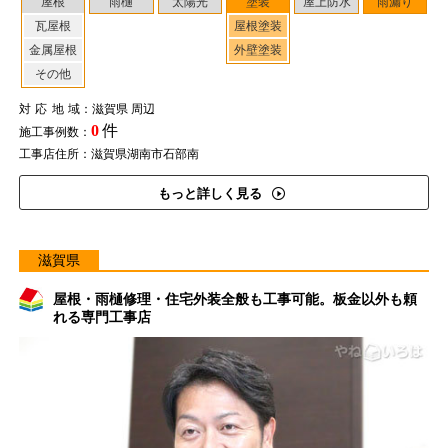
屋根
雨樋
太陽光
塗装
屋上防水
雨漏り
瓦屋根
屋根塗装
金属屋根
外壁塗装
その他
対応地域
：滋賀県 周辺
0
件
施工事例数：
工事店住所：滋賀県湖南市石部南
もっと詳しく見る
滋賀県
屋根・雨樋修理・住宅外装全般も工事可能。板金以外も頼
れる専門工事店