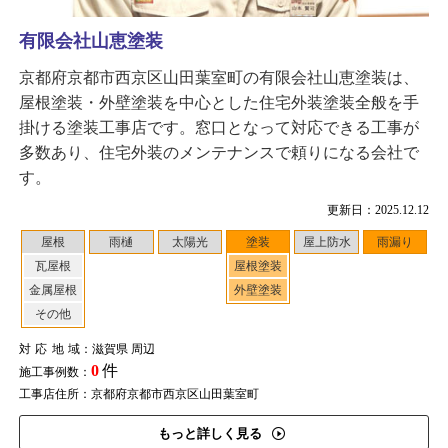
有限会社山恵塗装
京都府京都市西京区山田葉室町の有限会社山恵塗装は、
屋根塗装・外壁塗装を中心とした住宅外装塗装全般を手
掛ける塗装工事店です。窓口となって対応できる工事が
多数あり、住宅外装のメンテナンスで頼りになる会社で
す。
更新日：2025.12.12
屋根
雨樋
太陽光
塗装
屋上防水
雨漏り
瓦屋根
屋根塗装
金属屋根
外壁塗装
その他
対応地域
：滋賀県 周辺
0
件
施工事例数：
工事店住所：京都府京都市西京区山田葉室町
もっと詳しく見る