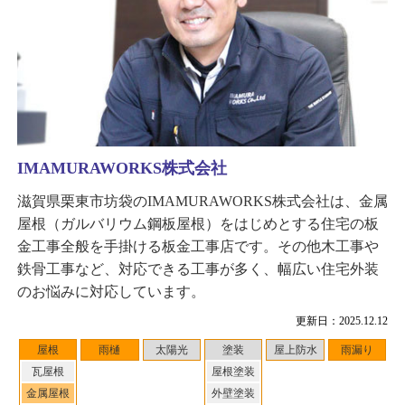
IMAMURAWORKS株式会社
滋賀県栗東市坊袋のIMAMURAWORKS株式会社は、金属
屋根（ガルバリウム鋼板屋根）をはじめとする住宅の板
金工事全般を手掛ける板金工事店です。その他木工事や
鉄骨工事など、対応できる工事が多く、幅広い住宅外装
のお悩みに対応しています。
更新日：2025.12.12
屋根
雨樋
太陽光
塗装
屋上防水
雨漏り
瓦屋根
屋根塗装
金属屋根
外壁塗装