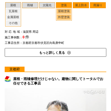
屋根
雨樋
太陽光
塗装
屋上防水
雨漏り
瓦屋根
屋根塗装
金属屋根
外壁塗装
その他
対応地域
：滋賀県 周辺
0
件
施工事例数：
工事店住所：京都府京都市伏見区向島庚申町
もっと詳しく見る
京都府
屋根・雨樋修理だけじゃない。建物に関してトータルでお
任せできる工事店