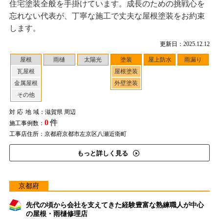
住宅塗装全般を手掛けています。成長のための挑戦心を
忘れない代表が、丁寧な施工で丈夫な屋根塗装をお約束
します。
更新日：2025.12.12
屋根
雨樋
太陽光
塗装
屋上防水
雨漏り
瓦屋根
屋根塗装
金属屋根
外壁塗装
その他
対応地域
：滋賀県 周辺
0
件
施工事例数：
工事店住所：京都府京都市左京区八瀬近衛町
もっと詳しく見る
京都府
先代の頃から会社を支えてきた経験豊富な熟練職人が中心
の屋根・雨樋修理店