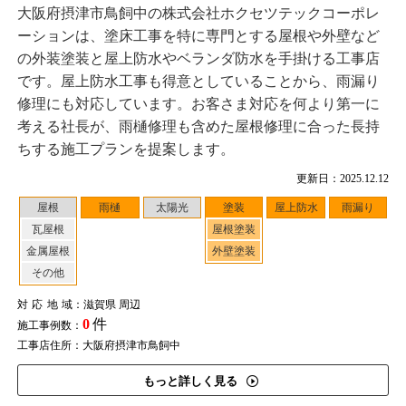
大阪府摂津市鳥飼中の株式会社ホクセツテックコーポレ
ーションは、塗床工事を特に専門とする屋根や外壁など
の外装塗装と屋上防水やベランダ防水を手掛ける工事店
です。屋上防水工事も得意としていることから、雨漏り
修理にも対応しています。お客さま対応を何より第一に
考える社長が、雨樋修理も含めた屋根修理に合った長持
ちする施工プランを提案します。
更新日：2025.12.12
屋根
雨樋
太陽光
塗装
屋上防水
雨漏り
瓦屋根
屋根塗装
金属屋根
外壁塗装
その他
対応地域
：滋賀県 周辺
0
件
施工事例数：
工事店住所：大阪府摂津市鳥飼中
もっと詳しく見る