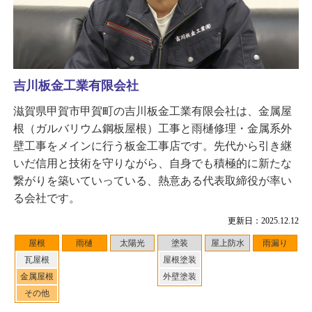
吉川板金工業有限会社
滋賀県甲賀市甲賀町の吉川板金工業有限会社は、金属屋
根（ガルバリウム鋼板屋根）工事と雨樋修理・金属系外
壁工事をメインに行う板金工事店です。先代から引き継
いだ信用と技術を守りながら、自身でも積極的に新たな
繋がりを築いていっている、熱意ある代表取締役が率い
る会社です。
更新日：2025.12.12
屋根
雨樋
太陽光
塗装
屋上防水
雨漏り
瓦屋根
屋根塗装
金属屋根
外壁塗装
その他