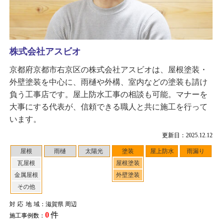
株式会社アスビオ
京都府京都市右京区の株式会社アスビオは、屋根塗装・
外壁塗装を中心に、雨樋や外構、室内などの塗装も請け
負う工事店です。屋上防水工事の相談も可能。マナーを
大事にする代表が、信頼できる職人と共に施工を行って
います。
更新日：2025.12.12
屋根
雨樋
太陽光
塗装
屋上防水
雨漏り
瓦屋根
屋根塗装
金属屋根
外壁塗装
その他
対応地域
：滋賀県 周辺
0
件
施工事例数：