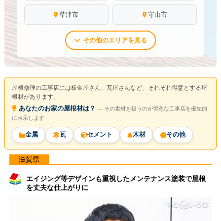
草津市
守山市
その他のエリアを見る
屋根修理の工事店には板金屋さん、瓦屋さんなど、それぞれ得意とする屋
根材があります。
あなたのお家の屋根材は？
― その素材を扱うのが得意な工事店を優先的
に表示します
金属
瓦
セメント
木材
その他
滋賀県
エイジング等デザインも重視したメンテナンス塗装で屋根
を丈夫な仕上がりに