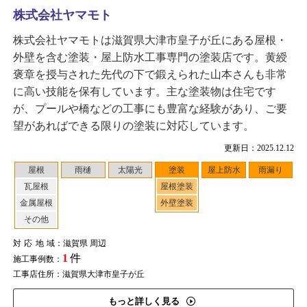
株式会社ヤマモト
株式会社ヤマモトは滋賀県大津市皇子が丘にある屋根・
外壁を含む塗装・屋上防水工事専門の塗装店です。黄綬
褒章を授与された先代の下で鍛えられた山本さんも非常
に高い技能を保有しています。主な塗装物は住宅です
が、プールや橋などの工事にも豊富な経験があり、ご要
望があればできる限りの塗装に対応しています。
更新日：2025.12.12
屋根
雨樋
太陽光
塗装
屋上防水
雨漏り
瓦屋根
屋根塗装
金属屋根
外壁塗装
その他
対応地域
：滋賀県 周辺
1
件
施工事例数：
工事店住所：滋賀県大津市皇子が丘
もっと詳しく見る