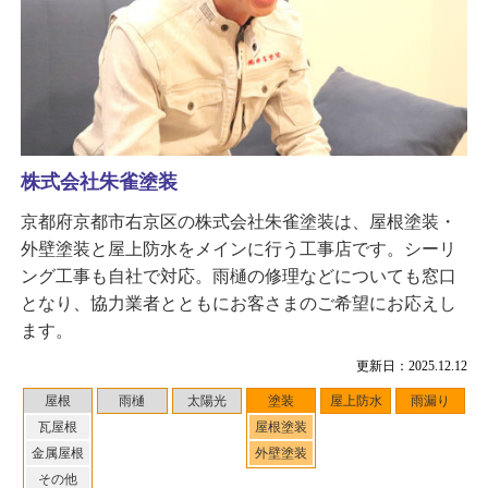
株式会社朱雀塗装
京都府京都市右京区の株式会社朱雀塗装は、屋根塗装・
外壁塗装と屋上防水をメインに行う工事店です。シーリ
ング工事も自社で対応。雨樋の修理などについても窓口
となり、協力業者とともにお客さまのご希望にお応えし
ます。
更新日：2025.12.12
屋根
雨樋
太陽光
塗装
屋上防水
雨漏り
瓦屋根
屋根塗装
金属屋根
外壁塗装
その他