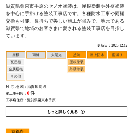
滋賀県栗東市手原のセノオ塗装は、屋根塗装や外壁塗装
を中心に手掛ける塗装工事店です。各種防水工事や雨樋
交換も可能。長持ちで美しい施工が強みで、地元である
滋賀県で地域のお客さまに愛される塗装工事店を目指し
ています。
更新日：2025.12.12
屋根
雨樋
太陽光
塗装
屋上防水
雨漏り
瓦屋根
屋根塗装
金属屋根
外壁塗装
その他
対応地域
：滋賀県 周辺
0
件
施工事例数：
工事店住所：滋賀県栗東市手原
もっと詳しく見る
京都府