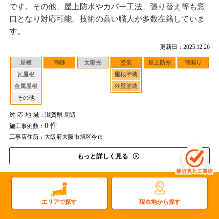
です。その他、屋上防水やカバー工法、張り替え等も窓
口となり対応可能。技術の高い職人が多数在籍していま
す。
更新日：2025.12.26
屋根
雨樋
太陽光
塗装
屋上防水
雨漏り
瓦屋根
屋根塗装
金属屋根
外壁塗装
その他
対応地域
：滋賀県 周辺
0
件
施工事例数：
工事店住所：大阪府大阪市旭区今市
もっと詳しく見る
大阪府
現在地から探す
エリアで探す
大型マンションから戸建てまで、多彩な技術で行う屋根塗
装と屋上防水