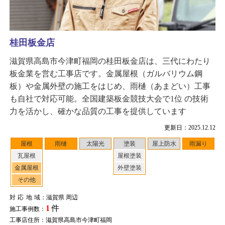
桂田板金店
滋賀県高島市今津町福岡の桂田板金店は、三代にわたり
板金業を営む工事店です。金属屋根（ガルバリウム鋼
板）や金属外壁の施工をはじめ、雨樋（あまどい）工事
も自社で対応可能。全国建築板金競技大会で1位 の技術
力を活かし、確かな品質の工事を提供しています
更新日：2025.12.12
屋根
雨樋
太陽光
塗装
屋上防水
雨漏り
瓦屋根
屋根塗装
金属屋根
外壁塗装
その他
対応地域
：滋賀県 周辺
1
件
施工事例数：
工事店住所：滋賀県高島市今津町福岡