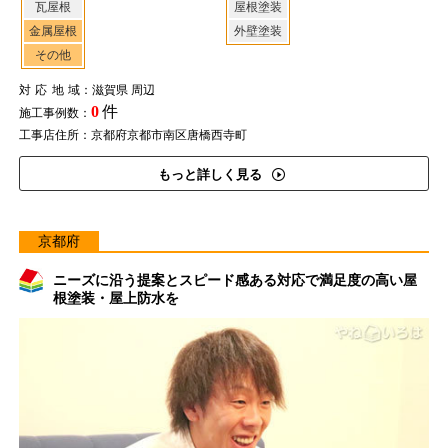
瓦屋根
屋根塗装
金属屋根
外壁塗装
その他
対応地域
：滋賀県 周辺
0
件
施工事例数：
工事店住所：京都府京都市南区唐橋西寺町
もっと詳しく見る
京都府
ニーズに沿う提案とスピード感ある対応で満足度の高い屋
根塗装・屋上防水を