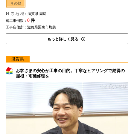
その他
対応地域
：滋賀県 周辺
0
件
施工事例数：
工事店住所：滋賀県栗東市坊袋
もっと詳しく見る
滋賀県
お客さまの安心が工事の目的。丁寧なヒアリングで納得の
屋根・雨樋修理を