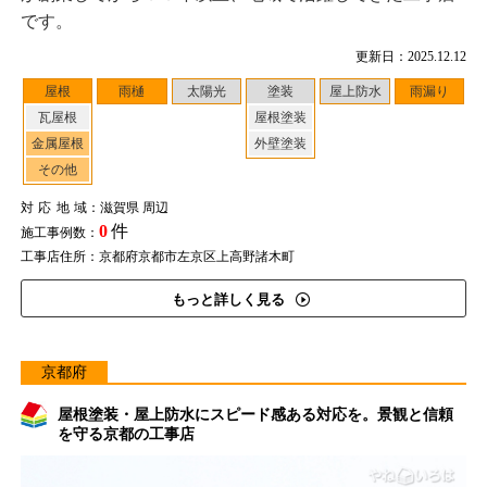
です。
更新日：2025.12.12
屋根
雨樋
太陽光
塗装
屋上防水
雨漏り
瓦屋根
屋根塗装
金属屋根
外壁塗装
その他
対応地域
：滋賀県 周辺
0
件
施工事例数：
工事店住所：京都府京都市左京区上高野諸木町
もっと詳しく見る
京都府
屋根塗装・屋上防水にスピード感ある対応を。景観と信頼
を守る京都の工事店