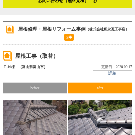
お問い合わせ（無料見積）
の技術と新しい時代への対応力を兼ね備えた釈永瓦工事店
富山県中新川郡立山町の瓦屋根工事の特性を尋ねました。
が、これからも富山県中新川郡立山町の住まいを守り続け
立山町は積雪のある地域です。築30年以上の住宅では粘土
ていくことは間違いないと、そう感じた取材でした。
で施工された棟が多く、積雪による棟の損傷が発生しやす
屋根修理・屋根リフォーム事例
（株式会社釈永瓦工事店）
いといいます。
（2025年9月取材）
5件
「雪止めを設置している屋根が多いんですが、棟の上に積
もった雪が解けて落ちていく時に棟を引っ張り、それが崩
屋根工事（取替）
れの原因になりますね。棟のずれから水が入り雨漏りにな
Ｔ.Ｎ様 （富山県富山市）
更新日 2020.09.17
るケースが多いです。今は防水のルーフィングが主流なの
詳細
で、瓦の下に水が入ったとしても、その水をルーフィング
から外に逃がす施工を必ずしています」
before
after
※1 棟・・・屋根が交差して山型になったその部分。また
は、屋根の頂上にある水平な部位
※2 葺き土・・・瓦を固定する材料