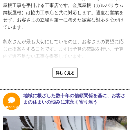
いうスタンス。しかし元々ものづくりが好きで、会社員時
屋根工事を手掛ける工事店です。金属屋根（ガルバリウム
代は精密機器を扱っていたため、瓦の細かな仕事に全く苦
鋼板屋根）は協力工事店と共に対応します。過度な営業を
にならず、気が付けば瓦に魅了されていました。そして
せず、お客さまの立場を第一に考えた誠実な対応を心がけ
2011年、先代が亡くなったのをきっかけに38歳で代表を引
ています。
き継ぐことになったのです。
釈永さんが最も大切にしているのは、お客さまの要望に応
そして釈永さんの息子の美月さんは、高校卒業後に愛知県
じた提案をすることです。まずは予算の確認を行い、予算
の瓦職業訓練校で学び、一級かわらぶき技能士の資格を取
内で過不足ない工事を提案しています。
得。現在は地元の商工会青年部にも加入し、同世代の経営
者たちとの交流を通じて視野を広げています。
「例えば予算が100万円でしたら、その範囲でできる無駄の
詳しく見る
ない屋根修理を提案します。見積りは材料のグレードと施
「父から家業について強く言われたことはないんですが、
工を変えて3パターン程度出しますね」
高校生の時から瓦の仕事にやりがいを感じていたんです。
地域に根ざした数十年の信頼関係を基に、お客さ
瓦屋に生まれた宿命も感じていて、早い段階で継ぐと決め
最近の施工事例を尋ねたところ、築40年の住宅の棟（※1）
まの住まいの悩みに末永く寄り添う
ました。今は商工会青年部にも参加して、同業者の方から
部分の雨漏り修理が挙がりました。現地調査で原因を特定
MESSAGE
すごく刺激を受けています。ただ、父の中では『本当に継
し、さらに屋根全体のチェックで棟の大きな損傷を発見。
がせてよいのか』と、自分が息子をコントロールしたので
お客さまは80代のご夫婦でお子さんが別世帯のため、今後
はという葛藤がいまだにあるみたいです」
の維持管理を考慮した提案が必要でした。