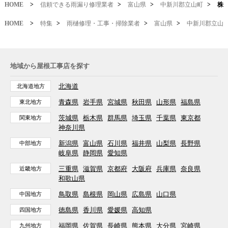
HOME
>
信頼できる雨漏り修理業者
>
富山県
>
中新川郡立山町
>
株
HOME
>
特集
>
雨樋修理・工事・掃除業者
>
富山県
>
中新川郡立山
地域から屋根工事店を探す
北海道
北海道地方
青森県
岩手県
宮城県
秋田県
山形県
福島県
東北地方
茨城県
栃木県
群馬県
埼玉県
千葉県
東京都
関東地方
神奈川県
新潟県
富山県
石川県
福井県
山梨県
長野県
中部地方
岐阜県
静岡県
愛知県
三重県
滋賀県
京都府
大阪府
兵庫県
奈良県
近畿地方
和歌山県
鳥取県
島根県
岡山県
広島県
山口県
中国地方
徳島県
香川県
愛媛県
高知県
四国地方
福岡県
佐賀県
長崎県
熊本県
大分県
宮崎県
九州地方