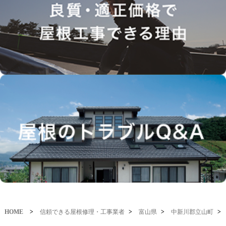
HOME
>
信頼できる屋根修理・工事業者
>
富山県
>
中新川郡立山町
>