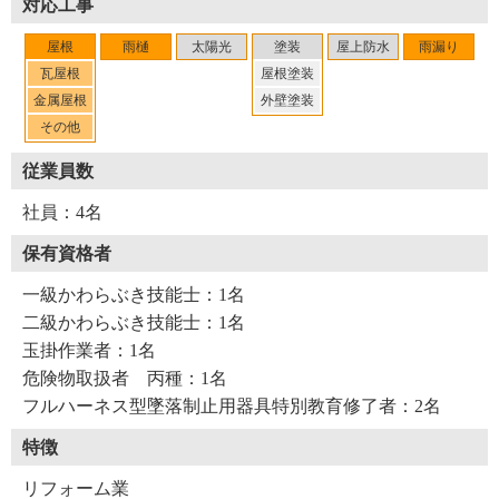
対応工事
屋根
雨樋
太陽光
塗装
屋上防水
雨漏り
瓦屋根
屋根塗装
金属屋根
外壁塗装
その他
従業員数
社員：4名
保有資格者
一級かわらぶき技能士：1名
二級かわらぶき技能士：1名
玉掛作業者：1名
危険物取扱者 丙種：1名
フルハーネス型墜落制止用器具特別教育修了者：2名
特徴
リフォーム業