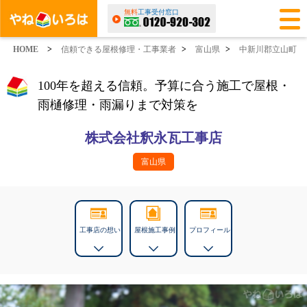
無料
工事受付窓口
HOME
>
信頼できる屋根修理・工事業者
>
富山県
>
中新川郡立山町
100年を超える信頼。予算に合う施工で屋根・
雨樋修理・雨漏りまで対策を
株式会社釈永瓦工事店
富山県
工事店の想い
屋根施工事例
プロフィール