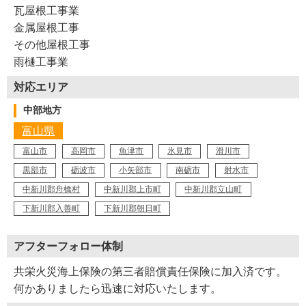
瓦屋根工事業
金属屋根工事
その他屋根工事
雨樋工事業
対応エリア
中部地方
富山県
富山市
高岡市
魚津市
氷見市
滑川市
黒部市
砺波市
小矢部市
南砺市
射水市
中新川郡舟橋村
中新川郡上市町
中新川郡立山町
下新川郡入善町
下新川郡朝日町
アフターフォロー体制
共栄火災海上保険の第三者賠償責任保険に加入済です。
何かありましたら迅速に対応いたします。