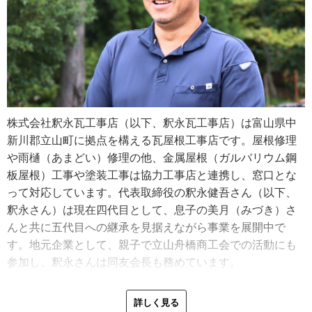
株式会社釈永瓦工事店（以下、釈永瓦工事店）は富山県中
新川郡立山町に拠点を構える瓦屋根工事店です。屋根修理
や雨樋（あまどい）修理の他、金属屋根（ガルバリウム鋼
板屋根）工事や塗装工事は協力工事店と連携し、窓口とな
って対応しています。代表取締役の釈永健吾さん（以下、
釈永さん）は現在四代目として、息子の美月（みづき）さ
んと共に五代目への継承を見据えながら事業を展開中で
す。地元企業として、親子で立山舟橋商工会での活動にも
参加し、釈永さんは同友会長も務めています。
1907年（明治40年）創業の釈永瓦工事店。釈永瓦工事店の
詳しく見る