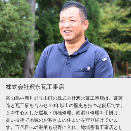
株式会社釈永瓦工事店
富山県中新川郡立山町の株式会社釈永瓦工事店は、瓦製
造と瓦工事を合わせ100年以上の歴史を持つ老舗店です。
瓦を中心とした屋根・雨樋修理、雨漏り修理を手掛け、
高い技術で地域のお客さまの住まいを守り続けていま
す。五代目への継承も視野に入れ、地域密着工事店とし