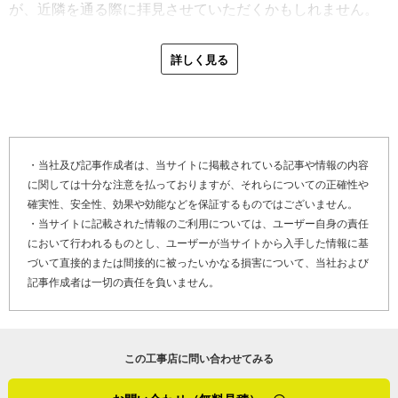
が、近隣を通る際に拝見させていただくかもしれません。
その際は、よろしくお願いします」
雨漏り修理では原因の特定に重点を置いています。別の事
詳しく見る
例では、築30年ほどの住宅で3部屋に雨漏りが発生している
最後に「やねいろは」をご覧になっている、雨漏り修理や
との相談を受けました。三州瓦を昔の葺き方で施工した屋
屋根の劣化でお困りのお客さま、そして屋根リフォームや
根で、鉄釘の錆びにより瓦が割れていたのです。
屋根修理を検討しているお客さまへメッセージです。
「この問題は、富山県に三州瓦が入ってきた頃に施工され
「釈永瓦工事店は私で四代目、息子が五代目を継ぐ予定で
・当社及び記事作成者は、当サイトに掲載されている記事や情報の内容
た住宅によく見られる現象です。鉄釘は20～30年で錆びて
に関しては十分な注意を払っておりますが、それらについての正確性や
す。同じ地域で長く仕事をしてきた歴史が会社の強みです
膨張し、その膨らんだ錆が瓦を割ってしまい、それが雨漏
確実性、安全性、効果や効能などを保証するものではございません。
ね。お客さまの事情、建物の状態、それぞれのケースに合
りの原因になるんですよ。今はステンレス釘を使うので、
・当サイトに記載された情報のご利用については、ユーザー自身の責任
った施工を考えて提案します。相談は無料なので、屋根以
その方法で屋根全体を修理すれば問題ないんですが、今回
において行われるものとし、ユーザーが当サイトから入手した情報に基
外でも家の中の困りごとに関して、こんなことで呼んでい
のお客さまは予算に限りがありました。割れた瓦の周辺、
づいて直接的または間接的に被ったいかなる損害について、当社および
いのだろうかと悩まずに気軽にお問い合わせいただけたら
記事作成者は一切の責任を負いません。
ベニヤ板1枚分を剥がしてから新しいルーフィングを敷き、
嬉しいです」
その上に新しい瓦を葺く部分修理で対応しました。鉄釘を
変えていないところはいずれ雨漏りを起こすかもしれない
取材を通じて感じたのは、釈永さんの職人としての誠実さ
んですが、必要最低限の修理でとりあえず室内への水漏れ
この工事店に問い合わせてみる
と、お客さまを第一に考える姿勢でした。常にお客さまの
は止まりました」
立場に立った提案を心がける姿には頭が下がります。伝統