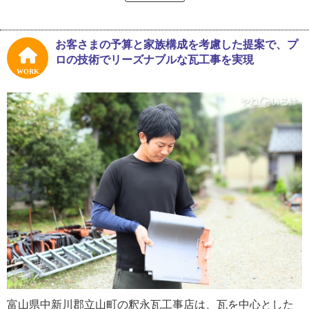
分厚い歴史の始まりは瓦製造業でした。ここ富山県中新川
郡立山町は良質な粘土が採れる地域で、かつては瓦製造の
窯が軒を連ねていたといいます。
お客さまの予算と家族構成を考慮した提案で、プ
ロの技術でリーズナブルな瓦工事を実現
物心ついた時から瓦がそばにある生活だった釈永さんにと
WORK
って、工場や現場は遊び場でした。高校時代には現場でア
ルバイトも経験していましたが、先代（釈永さんのお父さ
ん）は瓦工事業を「危険な仕事で、収入も安定していな
い」と考えており、子どもに継がせようとはしなかったそ
う。そのため釈永さんは高校卒業後に地元の企業へ就職
し、会社員として9年間勤務しました。
「会社員時代は同じ機械の前で同じ作業の繰り返し。仕事
がつまらなくてね。そんな時、家の仕事が順調で人手が欲
しいとのことで、再就職前に手伝ってみるかという気持ち
で入社したんです」
当初は継ぐつもりはなく、あくまで忙しい家業を手伝うと
富山県中新川郡立山町の釈永瓦工事店は、瓦を中心とした