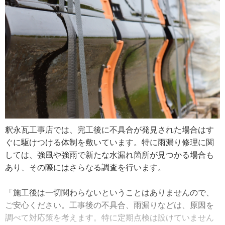
2020年、釈永さんは釈永瓦工事店を法人化へ。そこには、
「点検をずいぶんしていないとのことで屋根全体を拝見し
美月さんに代替わりした時の地盤づくりという思いもあり
たところ、雨漏りよりもひどい損傷がありました。立派な8
ます。釈永さんは自分の子どもへ歴史ある事業を継がせる
段積みの棟瓦だったんですが、80代のご夫婦の住まいを大
覚悟と葛藤、そんな複雑な想いを抱きながら、次世代でも
きな費用をかけて8段積む必要があるのかどうか話し合いま
よりよい仕事ができるよう働きかけているのです。さらに
した。結局、棟を半分の高さにして工事費用を抑えまし
職人を増やしたい展望もあり、やる気のある人なら経験は
た。見た目は変わりますが、雪に強くなるというメリット
問わず受け入れていきたいと前向きに話していました。
もあるんですよ。この辺りは大きな屋根の古い家が多いの
で、10段の棟部分に家紋が入っているケースもあります。
家紋を入れる場合は、3段や5段まで棟を低くできないんで
釈永瓦工事店では、完工後に不具合が発見された場合はす
す。お金はかけたくないけど家紋も入れたいという時は、7
ぐに駆けつける体制を敷いています。特に雨漏り修理に関
段くらいで決めるケースが多いですね」
しては、強風や強雨で新たな水漏れ箇所が見つかる場合も
あり、その際にはさらなる調査を行います。
葺き土（※2）は古い粘土を使っていたため、葺き替えの際
は現在主流になっている漆喰材を使用した施工に変更しま
「施工後は一切関わらないということはありませんので、
した。粘土は年月とともに風雨で流されてしまいますが、
ご安心ください。工事後の不具合、雨漏りなどは、原因を
最近の漆喰材は袋を開封すると自然に固まる性質で、長期
調べて対応策を考えます。特に定期点検は設けていません
間の耐久性が期待できます。