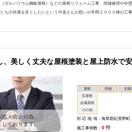
根（ガルバリウム鋼板屋根）などの屋根リフォーム工事、雨樋修理や外
人たちの待遇を良くしたいという中道さんの想いが年間２０００棟の工
し、美しく丈夫な屋根塗装と屋上防水で
屋根
雨樋
太陽
瓦屋根
金属屋根
その他
対応地域
：海草郡紀美野町 
0
件
施工事例数：