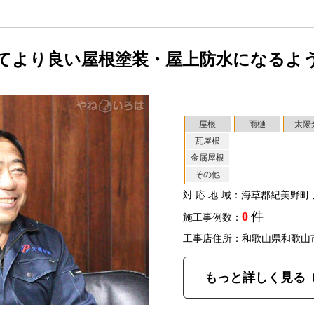
てより良い屋根塗装・屋上防水になるよ
屋根
雨樋
太陽
瓦屋根
金属屋根
その他
対応地域
：海草郡紀美野町 
0
件
施工事例数：
工事店住所：和歌山県和歌山
もっと詳しく見る