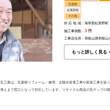
瓦屋根
金属屋根
その他
対応地域
：海草郡紀美野町 
3
件
施工事例数：
工事店住所：和歌山県和歌山
もっと詳しく見る
場瓦工業は、瓦屋根リフォーム・修理、太陽光発電工事や新築工事を扱
き替えまで窓口となって対応しています。リサイクル商品の瓦チップの