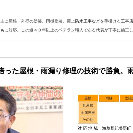
、主に屋根・外壁の塗装、雨樋塗装、屋上防水工事などを手掛ける工事
ともに対応。この道４０年以上のベテラン職人である代表が丁寧に施工
培った屋根・雨漏り修理の技術で勝負。
屋根
雨樋
太陽
瓦屋根
金属屋根
その他
対応地域
：海草郡紀美野町 