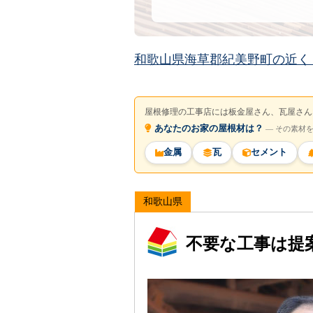
和歌山県海草郡紀美野町の近く
屋根修理の工事店には板金屋さん、瓦屋さん
あなたのお家の屋根材は？
― その素材
金属
瓦
セメント
和歌山県
不要な工事は提