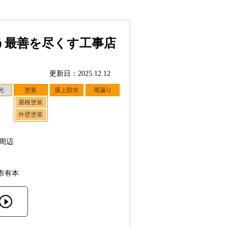
う最善を尽くす工事店
更新日：2025.12.12
光
塗装
屋上防水
雨漏り
屋根塗装
外壁塗装
周辺
市有本