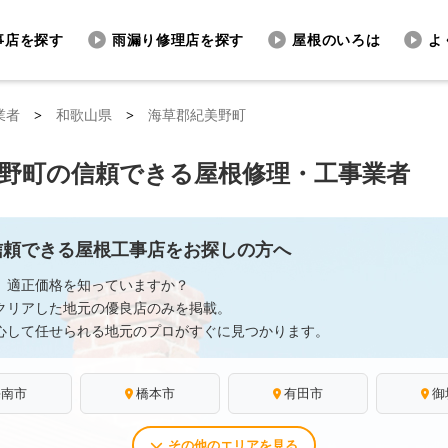
事店を探す
雨漏り修理店を探す
屋根のいろは
よ
業者
>
和歌山県
>
海草郡紀美野町
野町の信頼できる屋根修理・工事業者
信頼できる屋根工事店をお探しの方へ
、適正価格を知っていますか？
クリアした地元の優良店のみを掲載。
心して任せられる地元のプロがすぐに見つかります。
海南市
橋本市
有田市
御
その他のエリアを見る