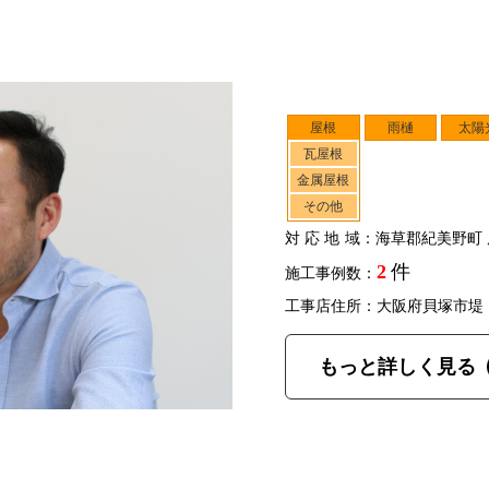
屋根
雨樋
太陽
瓦屋根
金属屋根
その他
対応地域
：海草郡紀美野町 
2
件
施工事例数：
工事店住所：大阪府貝塚市堤
もっと詳しく見る