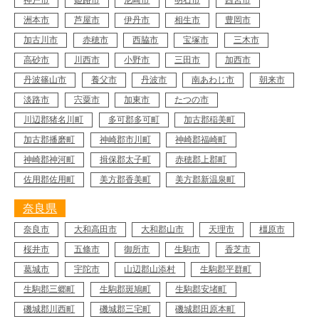
神戸市
姫路市
尼崎市
明石市
西宮市
洲本市
芦屋市
伊丹市
相生市
豊岡市
加古川市
赤穂市
西脇市
宝塚市
三木市
高砂市
川西市
小野市
三田市
加西市
丹波篠山市
養父市
丹波市
南あわじ市
朝来市
淡路市
宍粟市
加東市
たつの市
川辺郡猪名川町
多可郡多可町
加古郡稲美町
加古郡播磨町
神崎郡市川町
神崎郡福崎町
神崎郡神河町
揖保郡太子町
赤穂郡上郡町
佐用郡佐用町
美方郡香美町
美方郡新温泉町
奈良県
奈良市
大和高田市
大和郡山市
天理市
橿原市
桜井市
五條市
御所市
生駒市
香芝市
葛城市
宇陀市
山辺郡山添村
生駒郡平群町
生駒郡三郷町
生駒郡斑鳩町
生駒郡安堵町
磯城郡川西町
磯城郡三宅町
磯城郡田原本町