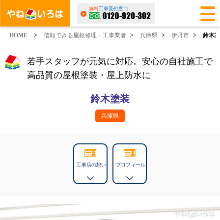
無料
工事受付窓口
HOME
>
信頼できる屋根修理・工事業者
>
兵庫県
>
伊丹市
>
鈴木
若手スタッフが元気に対応。安心の自社施工で
高品質の屋根塗装・屋上防水に
鈴木塗装
兵庫県
工事店の想い
プロフィール