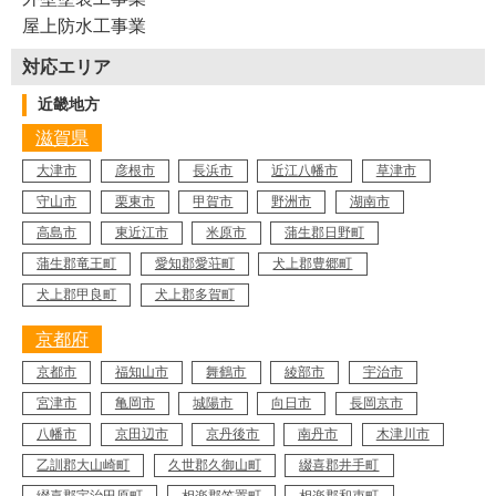
屋上防水工事業
対応エリア
近畿地方
滋賀県
大津市
彦根市
長浜市
近江八幡市
草津市
守山市
栗東市
甲賀市
野洲市
湖南市
高島市
東近江市
米原市
蒲生郡日野町
蒲生郡竜王町
愛知郡愛荘町
犬上郡豊郷町
犬上郡甲良町
犬上郡多賀町
京都府
京都市
福知山市
舞鶴市
綾部市
宇治市
宮津市
亀岡市
城陽市
向日市
長岡京市
八幡市
京田辺市
京丹後市
南丹市
木津川市
乙訓郡大山崎町
久世郡久御山町
綴喜郡井手町