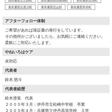
西牟婁郡すさみ町
東牟婁郡那智勝浦町
東牟婁郡太地町
東牟婁郡古座川町
東牟婁郡北山村
東牟婁郡串本町
アフターフォロー体制
ご希望があれば保証書の発行をしています。
その他何かございましたら、お気軽にご連絡ください。
柔軟にご対応いたします。
やねいろはケア
未対応
代表者
鈴木 悠斗
代表者経歴
鈴木塗装 代表
２００５年３月：伊丹市立松崎中学校 卒業
２００５年４月：兵庫県立伊丹高等学校 入学