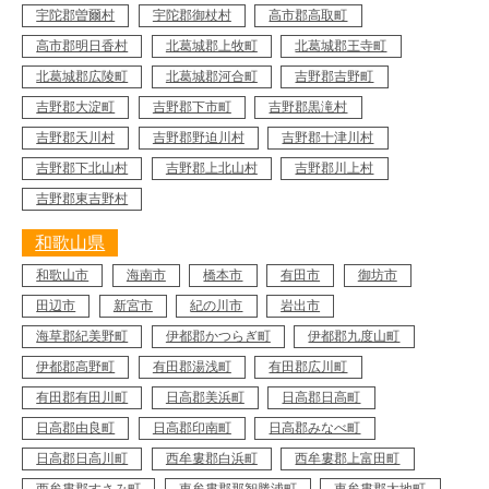
宇陀郡曽爾村
宇陀郡御杖村
高市郡高取町
高市郡明日香村
北葛城郡上牧町
北葛城郡王寺町
北葛城郡広陵町
北葛城郡河合町
吉野郡吉野町
吉野郡大淀町
吉野郡下市町
吉野郡黒滝村
吉野郡天川村
吉野郡野迫川村
吉野郡十津川村
吉野郡下北山村
吉野郡上北山村
吉野郡川上村
吉野郡東吉野村
和歌山県
和歌山市
海南市
橋本市
有田市
御坊市
田辺市
新宮市
紀の川市
岩出市
海草郡紀美野町
伊都郡かつらぎ町
伊都郡九度山町
伊都郡高野町
有田郡湯浅町
有田郡広川町
有田郡有田川町
日高郡美浜町
日高郡日高町
日高郡由良町
日高郡印南町
日高郡みなべ町
日高郡日高川町
西牟婁郡白浜町
西牟婁郡上富田町