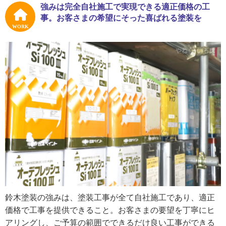
面白かったですね。ただ、父が電気工事の会社をやってい
強みは完全自社施工で実現できる適正価格の工
て一緒に働きたい気持ちもあったので、一度は塗装業を離
事。お客さまの希望にそった喜ばれる塗装を
れたんです。でも父の会社で働いてみて、自分には塗装業
WORK
の方が合っているとわかったんです。塗装業を長くやった
経験があったので、余計にそう感じたのかもしれません」
鈴木さんが独立開業をしたのは２１歳の頃でした。経営で
大変だったのは経理面。それまでノータッチだった経理の
仕事には、現場作業とは違う苦労があったといいます。
「若かったので、事務仕事も現場仕事もがむしゃらに動い
ていた感じです。今もまだまだ勉強しないといけないこと
がたくさんあるんですけどね。仕事はお客さまの知り合い
など、紹介でいただけることが多いです。紹介できるのは
気に入ってくれたからだと思うので、嬉しいですよ。目の
前のお客さまの仕事を誠実にこなす、これがいちばん私の
鈴木塗装の強みは、塗装工事が全て自社施工であり、適正
得意なことかもしれません」
価格で工事を提供できること。お客さまの要望を丁寧にヒ
アリングし、ご予算の範囲でできるだけ良い工事ができる