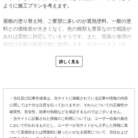
ように施工プランを考えます。
屋根の塗り替え時、ご要望に多いのが遮熱塗料。一般の塗
料との価格差が大きくなく、色の種類も豊富なので相談が
あれば柔軟に対応しているそうです。また、雨漏り修理の
相談は台風や地震の後に急増します。カラーベスト（※
１）のはがれや割れなどの修理は、鈴木塗装でも可能で
す。
詳しく見る
「塗装だけではなく、屋根修理も規模によっては自社施工
可能です。これまで協力工事店さんとたくさんの仕事をし
てきたおかげで、私も屋根修理の技術を身に付けることが
できました」
・当社及び記事作成者は、当サイトに掲載されている記事や情報の内容
に関しては十分な注意を払っておりますが、それらについての正確性や
確実性、安全性、効果や効能などを保証するものではございません。
最後に「やねいろは」をご覧になっている、屋根や屋上防
・当サイトに記載された情報のご利用については、ユーザー自身の責任
水の劣化でお困りのお客さま、そして屋根リフォームや屋
において行われるものとし、ユーザーが当サイトから入手した情報に基
根修理を検討しているお客さまにメッセージです。
づいて直接的または間接的に被ったいかなる損害について、当社および