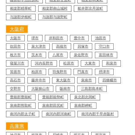
綴喜郡宇治田原町
相楽郡笠置町
相楽郡和束町
相楽郡精華町
相楽郡南山城村
船井郡京丹波町
与謝郡伊根町
与謝郡与謝野町
大阪府
大阪市
堺市
岸和田市
豊中市
池田市
吹田市
泉大津市
高槻市
貝塚市
守口市
枚方市
茨木市
八尾市
泉佐野市
富田林市
寝屋川市
河内長野市
松原市
大東市
和泉市
箕面市
柏原市
羽曳野市
門真市
摂津市
高石市
藤井寺市
東大阪市
泉南市
四條畷市
Y28-AZY
交野市
大阪狭山市
阪南市
三島郡島本町
工事店番号
豊能郡豊能町
豊能郡能勢町
泉北郡忠岡町
泉南郡熊取町
泉南郡田尻町
泉南郡岬町
南河内郡太子町
南河内郡河南町
南河内郡千早赤阪村
兵庫県