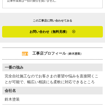
記事作成者は一切の責任を負いません。
「屋根は傷みが進んでしまう前にメンテナンスをした方が
長持ちします。また、完工後は万が一の不具合などござい
ましたら迅速に対応致します。ささいなことでもご相談く
この工事店に問い合わせてみる
ださいね。あと、うちのスタッフは若い人が多く考え方に
も柔軟性があり、現場がはつらつとしているのも強みで
お問い合わせ（無料見積）
す。お気兼ねなく話しかけていただけたら嬉しいです」
「視野を広く持ち、塗装だけにとどまらない工事店になり
たい」
工事店プロフィール
（鈴木塗装）
会社の展望をこのように語ってくださった鈴木さん。お客
さまの役に立ちたいという想い、喜んでいただきたいとい
一番の強み
う想い、会社としての誠実な姿勢を実感した取材でした。
完全自社施工なのでお客さまの要望や悩みを直接聞くこ
※１ カラーベスト・・・セメントを固めて塗装した板状
とが可能で、幅広い相談にも柔軟に対応できるところ
の屋根材。化粧スレート
会社名
（２０２２年１月取材）
鈴木塗装