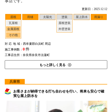
事店です。
更新日：2025.12.12
屋根
雨樋
太陽光
塗装
屋上防水
雨漏り
瓦屋根
屋根塗装
金属屋根
外壁塗装
その他
対応地域
：西牟婁郡白浜町 周辺
0
件
施工事例数：
工事店住所：奈良県奈良市法蓮町
もっと詳しく見る
兵庫県
お客さまが納得できる打ち合わせを行い、将来も安心で確
実な屋上防水を