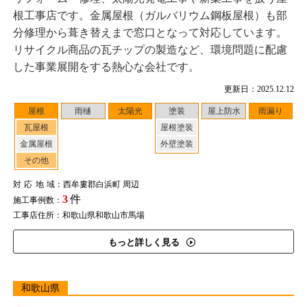
根工事店です。金属屋根（ガルバリウム鋼板屋根）も部
分修理から葺き替えまで窓口となって対応しています。
リサイクル商品の瓦チップの製造など、環境問題に配慮
した事業展開をする熱心な会社です。
更新日：2025.12.12
屋根
雨樋
太陽光
塗装
屋上防水
雨漏り
瓦屋根
屋根塗装
金属屋根
外壁塗装
その他
対応地域
：西牟婁郡白浜町 周辺
3
件
施工事例数：
工事店住所：和歌山県和歌山市馬場
もっと詳しく見る
和歌山県