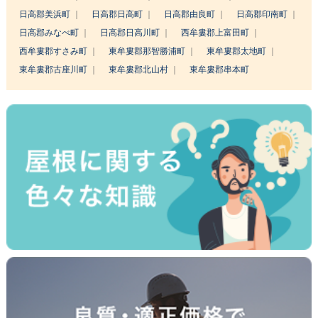
日高郡美浜町
日高郡日高町
日高郡由良町
日高郡印南町
日高郡みなべ町
日高郡日高川町
西牟婁郡上富田町
西牟婁郡すさみ町
東牟婁郡那智勝浦町
東牟婁郡太地町
東牟婁郡古座川町
東牟婁郡北山村
東牟婁郡串本町