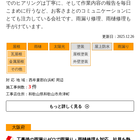
でのヒアリングは丁寧に、そして作業内容の報告を毎日
こまめに行うなど、お客さまとのコミュニケーションに
とても注力している会社です。雨漏り修理、雨樋修理も
手がけています。
更新日：2025.12.26
屋根
雨樋
太陽光
塗装
屋上防水
雨漏り
瓦屋根
屋根塗装
金属屋根
外壁塗装
その他
対応地域
：西牟婁郡白浜町 周辺
3
件
施工事例数：
工事店住所：和歌山県和歌山市舟津町
もっと詳しく見る
大阪府
工事後の雨漏りゼロで雨漏り・雨樋修理も対応。社員を熱