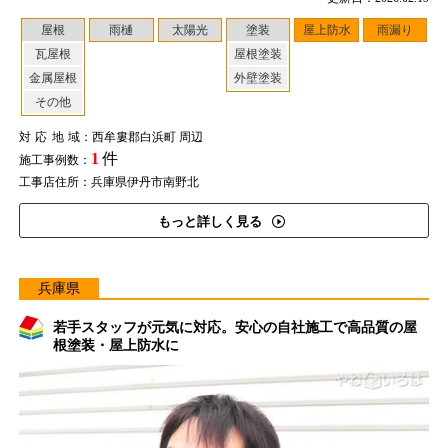
屋根
雨樋
太陽光
塗装
屋上防水
雨漏り
瓦屋根
屋根塗装
金属屋根
外壁塗装
その他
対応地域
：西牟婁郡白浜町 周辺
1
件
施工事例数：
工事店住所：兵庫県伊丹市南野北
もっと詳しく見る
兵庫県
若手スタッフが元気に対応。安心の自社施工で高品質の屋
根塗装・屋上防水に