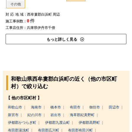
その他
対応地域
：西牟婁郡白浜町 周辺
0
件
施工事例数：
工事店住所：兵庫県伊丹市千僧
もっと詳しく見る
和歌山県西牟婁郡白浜町の近く（他の市区町
村）で絞り込む
【 他の市区町村 】
和歌山市
海南市
橋本市
有田市
御坊市
田辺市
新宮市
紀の川市
岩出市
海草郡紀美野町
伊都郡かつらぎ町
伊都郡九度山町
伊都郡高野町
有田郡湯浅町
有田郡広川町
有田郡有田川町