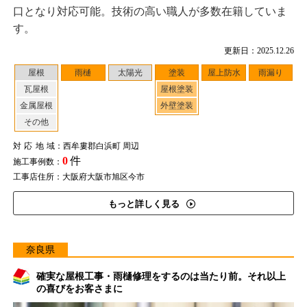
口となり対応可能。技術の高い職人が多数在籍していま
す。
更新日：2025.12.26
屋根
雨樋
太陽光
塗装
屋上防水
雨漏り
瓦屋根
屋根塗装
金属屋根
外壁塗装
その他
対応地域
：西牟婁郡白浜町 周辺
0
件
施工事例数：
工事店住所：大阪府大阪市旭区今市
もっと詳しく見る
奈良県
確実な屋根工事・雨樋修理をするのは当たり前。それ以上
の喜びをお客さまに