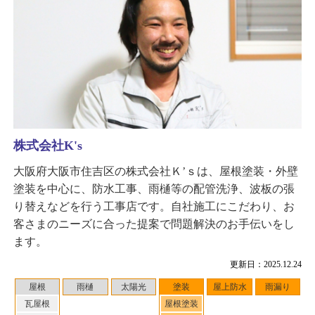
株式会社K's
大阪府大阪市住吉区の株式会社Ｋ’ｓは、屋根塗装・外壁
塗装を中心に、防水工事、雨樋等の配管洗浄、波板の張
り替えなどを行う工事店です。自社施工にこだわり、お
客さまのニーズに合った提案で問題解決のお手伝いをし
ます。
更新日：2025.12.24
屋根
雨樋
太陽光
塗装
屋上防水
雨漏り
瓦屋根
屋根塗装