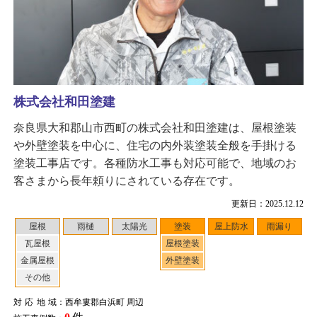
株式会社和田塗建
奈良県大和郡山市西町の株式会社和田塗建は、屋根塗装
や外壁塗装を中心に、住宅の内外装塗装全般を手掛ける
塗装工事店です。各種防水工事も対応可能で、地域のお
客さまから長年頼りにされている存在です。
更新日：2025.12.12
屋根
雨樋
太陽光
塗装
屋上防水
雨漏り
瓦屋根
屋根塗装
金属屋根
外壁塗装
その他
対応地域
：西牟婁郡白浜町 周辺