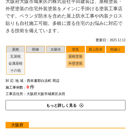
大阪府大阪市城東区の株式会社平田建装は、屋根塗装・
外壁塗装の住宅外装塗装をメインに手掛ける塗装工事店
です。ベランダ防水を含めた屋上防水工事や内装クロス
貼りも自社施工可能。多岐に渡る住宅のお悩みに対応で
きる技術を備えています。
更新日：2025.12.12
屋根
雨樋
太陽光
塗装
屋上防水
雨漏り
瓦屋根
屋根塗装
金属屋根
外壁塗装
その他
対応地域
：西牟婁郡白浜町 周辺
0
件
施工事例数：
工事店住所：大阪府大阪市城東区永田
もっと詳しく見る
大阪府