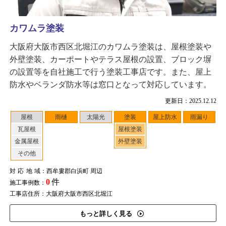
カワムラ塗装
大阪府大阪市西区北堀江のカワムラ塗装は、屋根塗装や
外壁塗装、カーポートやテラス屋根の設置、ブロック塀
の設置等を自社施工で行う塗装工事店です。また、屋上
防水やベランダ防水等は窓口となって対応しています。
更新日：2025.12.12
屋根
雨樋
太陽光
塗装
屋上防水
雨漏り
瓦屋根
屋根塗装
金属屋根
外壁塗装
その他
対応地域
：西牟婁郡白浜町 周辺
0
件
施工事例数：
工事店住所：大阪府大阪市西区北堀江
もっと詳しく見る