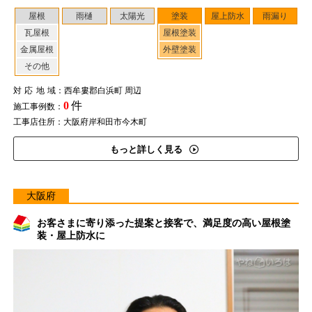
屋根
雨樋
太陽光
塗装
屋上防水
雨漏り
瓦屋根
屋根塗装
金属屋根
外壁塗装
その他
対応地域
：西牟婁郡白浜町 周辺
0
件
施工事例数：
工事店住所：大阪府岸和田市今木町
もっと詳しく見る
大阪府
お客さまに寄り添った提案と接客で、満足度の高い屋根塗
装・屋上防水に