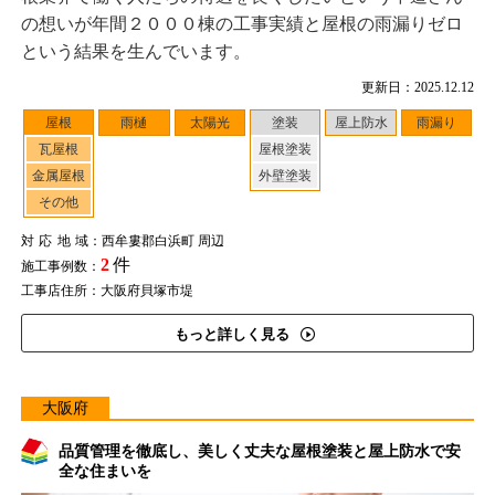
の想いが年間２０００棟の工事実績と屋根の雨漏りゼロ
という結果を生んでいます。
更新日：2025.12.12
屋根
雨樋
太陽光
塗装
屋上防水
雨漏り
瓦屋根
屋根塗装
金属屋根
外壁塗装
その他
対応地域
：西牟婁郡白浜町 周辺
2
件
施工事例数：
工事店住所：大阪府貝塚市堤
もっと詳しく見る
大阪府
品質管理を徹底し、美しく丈夫な屋根塗装と屋上防水で安
全な住まいを