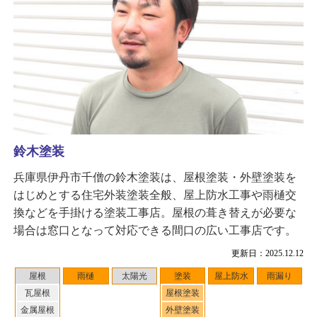
鈴木塗装
兵庫県伊丹市千僧の鈴木塗装は、屋根塗装・外壁塗装を
はじめとする住宅外装塗装全般、屋上防水工事や雨樋交
換などを手掛ける塗装工事店。屋根の葺き替えが必要な
場合は窓口となって対応できる間口の広い工事店です。
更新日：2025.12.12
屋根
雨樋
太陽光
塗装
屋上防水
雨漏り
瓦屋根
屋根塗装
金属屋根
外壁塗装