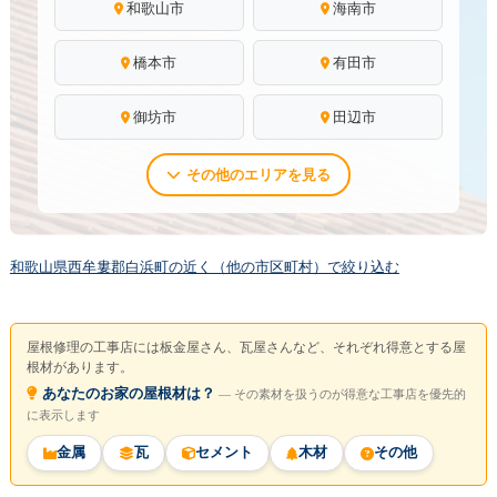
和歌山市
海南市
橋本市
有田市
御坊市
田辺市
その他のエリアを見る
和歌山県西牟婁郡白浜町の近く（他の市区町村）で絞り込む
屋根修理の工事店には板金屋さん、瓦屋さんなど、それぞれ得意とする屋
根材があります。
あなたのお家の屋根材は？
― その素材を扱うのが得意な工事店を優先的
に表示します
金属
瓦
セメント
木材
その他