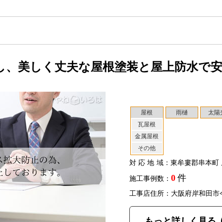
し、美しく丈夫な屋根塗装と屋上防水で
屋根
雨樋
太陽
瓦屋根
金属屋根
その他
対応地域
：東牟婁郡串本町 
0
件
施工事例数：
工事店住所：大阪府岸和田市
もっと詳しく見る