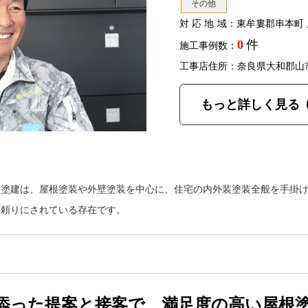
その他
対応地域
：東牟婁郡串本町 
0
件
施工事例数：
工事店住所：奈良県大和郡山
もっと詳しく見る
田塗建は、屋根塗装や外壁塗装を中心に、住宅の内外装塗装全般を手掛
年頼りにされている存在です。
添った提案と接客で、満足度の高い屋根