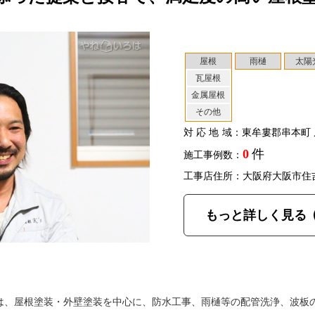
屋根
雨樋
太陽
瓦屋根
金属屋根
その他
対応地域
：東牟婁郡串本町 
0
件
施工事例数：
工事店住所：大阪府大阪市住
もっと詳しく見る
は、屋根塗装・外壁塗装を中心に、防水工事、雨樋等の配管洗浄、波板