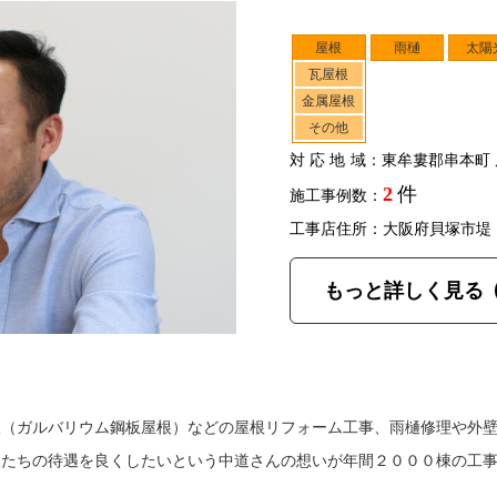
屋根
雨樋
太陽
瓦屋根
金属屋根
その他
対応地域
：東牟婁郡串本町 
2
件
施工事例数：
工事店住所：大阪府貝塚市堤
もっと詳しく見る
根（ガルバリウム鋼板屋根）などの屋根リフォーム工事、雨樋修理や外
人たちの待遇を良くしたいという中道さんの想いが年間２０００棟の工