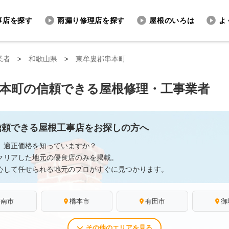
事店を探す
雨漏り修理店を探す
屋根のいろは
よ
業者
>
和歌山県
>
東牟婁郡串本町
本町の信頼できる屋根修理・工事業者
信頼できる屋根工事店をお探しの方へ
、適正価格を知っていますか？
クリアした地元の優良店のみを掲載。
心して任せられる地元のプロがすぐに見つかります。
海南市
橋本市
有田市
御
その他のエリアを見る