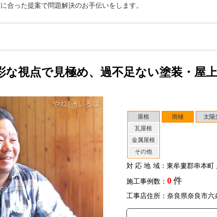
ズに合った提案で問題解決のお手伝いをします。
彩な視点で見極め、過不足ない塗装・屋
屋根
雨樋
太陽
瓦屋根
金属屋根
その他
対応地域
：東牟婁郡串本町 
0
件
施工事例数：
工事店住所：奈良県奈良市六