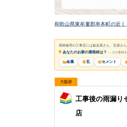
和歌山県東牟婁郡串本町の近く
屋根修理の工事店には板金屋さん、瓦屋さん
あなたのお家の屋根材は？
― その素材
金属
瓦
セメント
大阪府
工事後の雨漏り
店