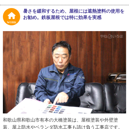
別の塗装会社への転職もありながら経験を積んだ後、大橋
暑さを緩和するため、屋根には遮熱塗料の使用を
さんは足を折る怪我をしてしまい一度は仕事を辞めること
お勧め。鉄板屋根では特に効果を実感
に。しかし勤めている間に築いた人脈によって、仕事の依
WORK
頼が舞い込むようになります。一人親方としていくつか現
場の手伝いを経験した後、１９８８年に創業しました。
「下請けでやってほしいと頼まれるようになって、そうな
ると一人じゃできないので、信頼してついて来てくれた何
人かと仕事を請けるようになりました。仕事の時間が長い
のは大変だったけど、それ以外はそんなに苦労した記憶も
ないんです。時代はバブルで仕事は多かったので、やった
らやっただけ自分の経験が増える感じでした」
仕事をする上で大橋さんが大事にしているのは、お客さま
の要望をしっかりヒアリングしてから進めていくこと。見
積りは要望を反映させたものを１～２つ作成しています。
和歌山県和歌山市有本の大橋塗装は、屋根塗装や外壁塗
装、屋上防水やベランダ防水工事も請け負う工事店です。