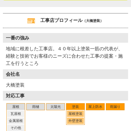
取材では、昔の塗装業界のお話もたくさん聞かせてくれた
大橋さん。４０年という塗装歴の長さと、経験の豊富さが
うかがえました！
工事店プロフィール
（大橋塗装）
（２０２４年７月取材）
一番の強み
地域に根差した工事店。４０年以上塗装一筋の代表が、
経験と技術でお客様のニーズに合わせた工事の提案・施
工を行うところ
会社名
Y30-AZD
工事店番号
大橋塗装
対応工事
屋根
雨樋
太陽光
塗装
屋上防水
雨漏り
瓦屋根
屋根塗装
金属屋根
外壁塗装
その他