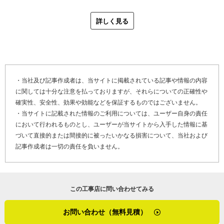
が、大きい物件になると手伝ってくれる外部の職人仲間が
て乾くのが速くなっているので、冬でも問題なく施工でき
何人もいるので、問題なく対応できます。職人仲間たちは
詳しく見る
るとのことでした。また沿岸部では、塩害対策として塩に
技術的にも申し分なく、安心して仕事を任せられる方々と
強い塗料をお勧めする場合もあるそうです。
のことでした。
「手掛けているのは一般住宅から公共の大きな建物、たと
最後に「やねいろは」をご覧になっている、雨漏りや塗
えば団地とか学校の校舎とか、そういうものまで幅広くや
装、屋上防水の劣化でお困りのお客さま、そして屋根リフ
・当社及び記事作成者は、当サイトに掲載されている記事や情報の内容
っています。小さいもので言えばガレージの塗り替えなん
に関しては十分な注意を払っておりますが、それらについての正確性や
ォームや屋根修理を検討しているお客さまへメッセージで
かもやりますね。塗れるものなら何でも対応できるので、
確実性、安全性、効果や効能などを保証するものではございません。
す。
困ったことがあればまずはご相談ください」
・当サイトに記載された情報のご利用については、ユーザー自身の責任
において行われるものとし、ユーザーが当サイトから入手した情報に基
「腕の確かな職人とともに、丁寧に施工いたします。最近
づいて直接的または間接的に被ったいかなる損害について、当社および
は残念ながら良くない業者もいるようなので、業者を選ぶ
記事作成者は一切の責任を負いません。
時はお気をつけください。値段だけで判断せず、しっかり
話を聞いて、よく検討して決めてくださいね。うちは完工
後、自社の保証書を発行していますし、気になることがあ
この工事店に問い合わせてみる
れば、ご連絡ください。様子を見にお伺いします。安心し
てお任せください」
お問い合わせ（無料見積）