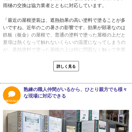
「最近は本当にいろんな業者がいますね。かなり低価格で
雨樋の交換は協力業者とともに対応しています。
工事しているところもあるみたいだけど、私は安ければい
いというものじゃないと思っています。きちんと適正な金
「最近の屋根塗装は、遮熱効果の高い塗料で塗ることが多
額で請けなければ、結局いい仕事ができなくてお客さまに
いですね。近年のこの暑さの影響です。効果が顕著なのは
とっても良くないんですよ。私は手を抜いた仕事はしたく
鉄板（板金）の屋根で、普通の塗料で塗った屋根の上だと
ない。そこは信念を持ってやっています」
夏場は熱くなって触れないくらいの温度になってしまうの
が、遮熱塗料で塗った屋根の上は特に問題なく触って作業
職人歴が４０年を超える大橋さんに昔と今の塗装の違いに
できるんです。室内の温度もかなり変わってきます」
ついて尋ねると、「職人の仕事も変わってきましたね」と
詳しく見る
一言。今はローラーで塗るのが主流ですが、昔はほとんど
築１５年ほどのカラーベストを塗り替えた際も、遮熱塗料
刷毛（はけ）で塗っていたため、技術的にも体力的にもと
を使用しました。工程としては、高圧洗浄後、割れている
ても大変だったのだとか。大橋さんは、その頃身に付けた
ものがあれば差し替えて、棟の押さえの釘が抜けていたら
熟練の職人仲間がいるから、ひとり親方でも様々
細やかな技術で現在も日々丁寧に施工にあたっています。
打ち直します。板金であれば錆止めを塗るなど屋根材に合
な現場に対応できる
今後もこれまで通り、地域のお客さまの困りごとを解決す
わせて下処理を行い、下塗り・中塗り・上塗りをして仕上
MESSAGE
るお手伝いを続けていきたいと展望を語ってくれました。
げていきます。この時は、下塗りから遮熱効果のあるもの
を使用し施工しました。
「雨漏り修理もやっています。まずは漏れている場所を調