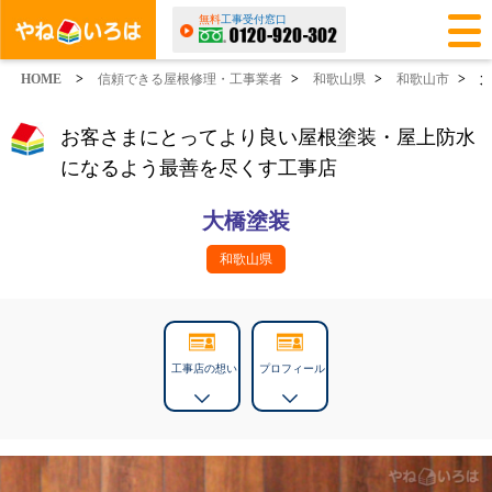
無料
工事受付窓口
HOME
>
信頼できる屋根修理・工事業者
>
和歌山県
>
和歌山市
>
お客さまにとってより良い屋根塗装・屋上防水
になるよう最善を尽くす工事店
大橋塗装
和歌山県
工事店の想い
プロフィール