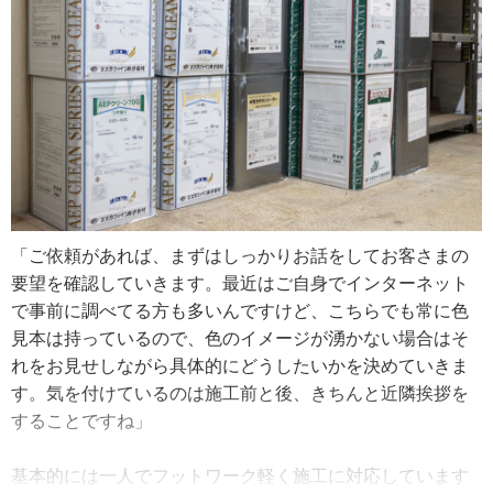
べるんだけど、原因を見つけるのはなかなか難しいです
ね。お客さまに話を聞いて、ある程度あたりをつけて探し
ます。実際に水をかけたり、屋根裏に入って確認したりも
しますよ。コーキングで直る程度のものであればうちでや
りますが、下地の木まで腐っている場合もあるので、そう
いう時は大工さんを呼んで一緒に直しています」
最近施工した屋上防水工事では、樹脂防水で修理を行った
そう。高圧洗浄後にコーキング処理を行い、それから防水
「ご依頼があれば、まずはしっかりお話をしてお客さまの
層を作っていきます。下地のいらない防水だったため、２
要望を確認していきます。最近はご自身でインターネット
回防水材を塗ってからトップコートをかけて仕上げまし
で事前に調べてる方も多いんですけど、こちらでも常に色
た。トップコートも最近では遮熱のものを使うことが多い
見本は持っているので、色のイメージが湧かない場合はそ
そう。コンクリートは一度熱を持つとなかなか冷めないた
れをお見せしながら具体的にどうしたいかを決めていきま
め、遮熱入りを使うのは有効だと教えてくれました。
す。気を付けているのは施工前と後、きちんと近隣挨拶を
することですね」
和歌山県和歌山市の屋根塗装工事について尋ねました。和
歌山市は冬でもそれほど気温が下がらず、降雪もないため
基本的には一人でフットワーク軽く施工に対応しています
通年作業しやすい気候です。塗料も昔に比べると改良され