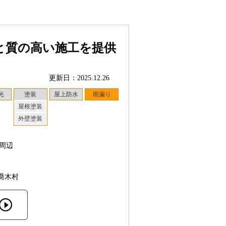
と質の高い施工を提供
更新日：2025.12.26
光
塗装
屋上防水
雨漏り
屋根塗装
外壁塗装
周辺
喬木村