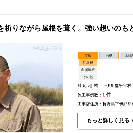
を祈りながら屋根を葺く。強い想いのも
屋根
雨樋
太陽
瓦屋根
金属屋根
その他
対応地域
：下伊那郡平谷村 
1
件
施工事例数：
工事店住所：長野県下伊那郡
もっと詳しく見る