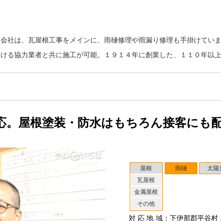
限会社は、瓦屋根工事をメインに、雨樋修理や雨漏り修理も手掛けてい
おける協力業者と共に施工が可能。１９１４年に創業した、１１０年以
応。屋根塗装・防水はもちろん接客にも
屋根
雨樋
太陽
瓦屋根
金属屋根
その他
対応地域
：下伊那郡平谷村 