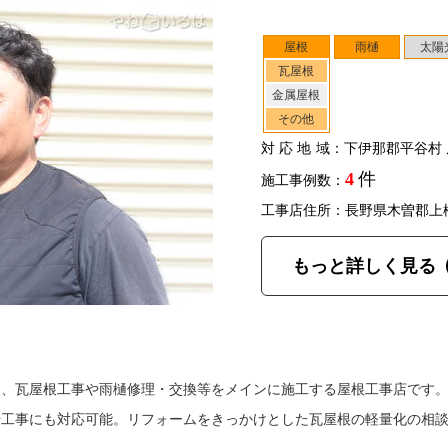
屋根
雨樋
太陽
瓦屋根
金属屋根
その他
対応地域
：下伊那郡平谷村 
4
件
施工事例数：
工事店住所：長野県木曽郡上
もっと詳しく見る
は、瓦屋根工事や雨樋修理・交換等をメインに施工する屋根工事店です
や工事にも対応可能。リフォームをきっかけとした瓦屋根の軽量化の相