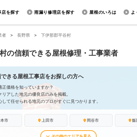
事店を探す
雨漏り修理店を探す
屋根のいろは
よ
業者
>
長野県
>
下伊那郡平谷村
村の信頼できる屋根修理・工事業者
頼できる屋根工事店をお探しの方へ
適正価格を知っていますか？
クリアした地元の優良店のみを掲載。
心して任せられる地元のプロがすぐに見つかります。
松本市
上田市
岡谷市
飯
その他のエリアを見る