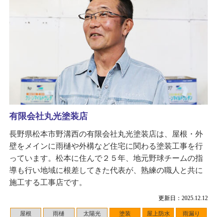
有限会社丸光塗装店
長野県松本市野溝西の有限会社丸光塗装店は、屋根・外
壁をメインに雨樋や外構など住宅に関わる塗装工事を行
っています。松本に住んで２５年、地元野球チームの指
導も行い地域に根差してきた代表が、熟練の職人と共に
施工する工事店です。
更新日：2025.12.12
屋根
雨樋
太陽光
塗装
屋上防水
雨漏り