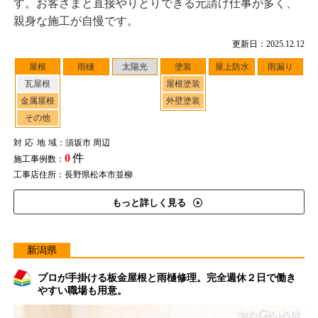
す。お客さまと直接やりとりできる元請け仕事が多く、
親身な施工が自慢です。
更新日：2025.12.12
屋根
雨樋
太陽光
塗装
屋上防水
雨漏り
瓦屋根
屋根塗装
金属屋根
外壁塗装
その他
対応地域
：須坂市 周辺
0
件
施工事例数：
工事店住所：長野県松本市並柳
もっと詳しく見る
新潟県
プロが手掛ける板金屋根と雨樋修理。完全週休２日で働き
やすい職場も用意。