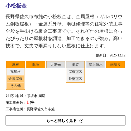
小松板金
長野県佐久市布施の小松板金は、金属屋根（ガルバリウ
ム鋼板屋根）・金属系外壁、雨樋修理等の住宅外装工事
全般を手掛ける板金工事店です。それぞれの屋根に合っ
たぴったりの屋根材を調達、加工できるのが強み。高い
技術で、丈夫で雨漏りしない屋根に仕上げます。
更新日：2025.12.12
屋根
雨樋
太陽光
塗装
屋上防水
雨漏り
瓦屋根
屋根塗装
金属屋根
外壁塗装
その他
対応地域
：須坂市 周辺
1
件
施工事例数：
工事店住所：長野県佐久市布施
もっと詳しく見る