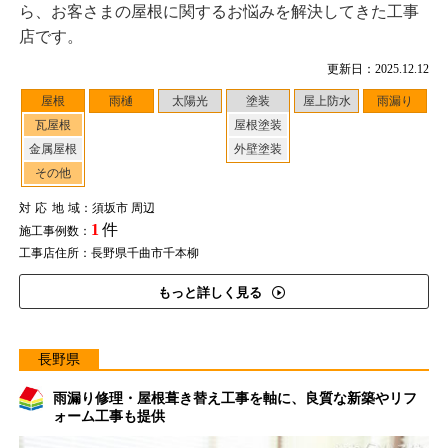
ら、お客さまの屋根に関するお悩みを解決してきた工事
店です。
更新日：2025.12.12
屋根
雨樋
太陽光
塗装
屋上防水
雨漏り
瓦屋根
屋根塗装
金属屋根
外壁塗装
その他
対応地域
：須坂市 周辺
1
件
施工事例数：
工事店住所：長野県千曲市千本柳
もっと詳しく見る
長野県
雨漏り修理・屋根葺き替え工事を軸に、良質な新築やリフ
ォーム工事も提供