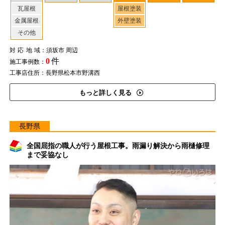
瓦屋根
屋根塗装
金属屋根
外壁塗装
その他
対応地域
：須坂市 周辺
0
件
施工事例数：
工事店住所：長野県松本市野溝西
もっと詳しく見る
長野県
全国屈指の職人が行う屋根工事。雨漏り解決から雨樋修理
まで妥協なし