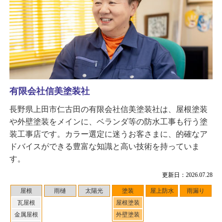
有限会社信美塗装社
長野県上田市仁古田の有限会社信美塗装社は、屋根塗装
や外壁塗装をメインに、ベランダ等の防水工事も行う塗
装工事店です。カラー選定に迷うお客さまに、的確なア
ドバイスができる豊富な知識と高い技術を持っていま
す。
更新日：2026.07.28
屋根
雨樋
太陽光
塗装
屋上防水
雨漏り
瓦屋根
屋根塗装
金属屋根
外壁塗装