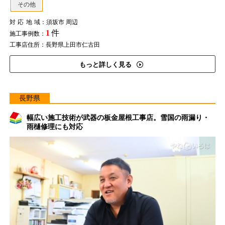
その他
対応地域
：須坂市 周辺
1
件
施工事例数：
工事店住所：長野県上田市仁古田
もっと詳しく見る
長野県
幅広い施工技術が武器の板金屋根工事店。雪国の雨漏り・
雨樋修理にも対応