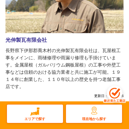
光伸製瓦有限会社
長野県下伊那郡喬木村の光伸製瓦有限会社は、瓦屋根工
事をメインに、雨樋修理や雨漏り修理も手掛けていま
す。金属屋根（ガルバリウム鋼板屋根）の工事や外壁工
事などは信頼のおける協力業者と共に施工が可能。１９
１４年に創業した、１１０年以上の歴史を持つ老舗工事
店です。
更新日：2025.12.26
屋根
雨樋
太陽光
塗装
屋上防水
雨漏り
瓦屋根
屋根塗装
現在地から探す
金属屋根
外壁塗装
エリアで探す
その他