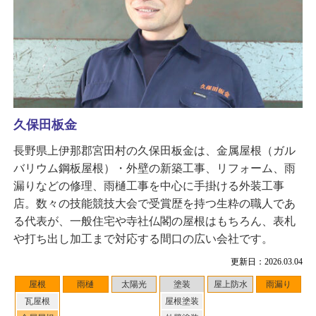
久保田板金
長野県上伊那郡宮田村の久保田板金は、金属屋根（ガル
バリウム鋼板屋根）・外壁の新築工事、リフォーム、雨
漏りなどの修理、雨樋工事を中心に手掛ける外装工事
店。数々の技能競技大会で受賞歴を持つ生粋の職人であ
る代表が、一般住宅や寺社仏閣の屋根はもちろん、表札
や打ち出し加工まで対応する間口の広い会社です。
更新日：2026.03.04
屋根
雨樋
太陽光
塗装
屋上防水
雨漏り
瓦屋根
屋根塗装