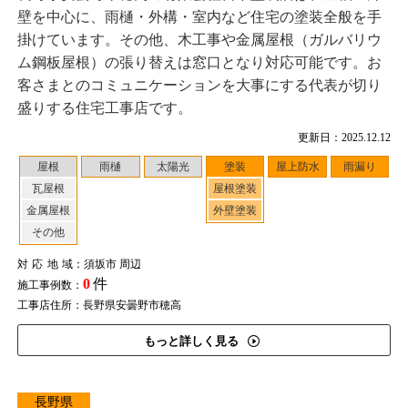
壁を中心に、雨樋・外構・室内など住宅の塗装全般を手
掛けています。その他、木工事や金属屋根（ガルバリウ
ム鋼板屋根）の張り替えは窓口となり対応可能です。お
客さまとのコミュニケーションを大事にする代表が切り
盛りする住宅工事店です。
更新日：2025.12.12
屋根
雨樋
太陽光
塗装
屋上防水
雨漏り
瓦屋根
屋根塗装
金属屋根
外壁塗装
その他
対応地域
：須坂市 周辺
0
件
施工事例数：
工事店住所：長野県安曇野市穂高
もっと詳しく見る
長野県