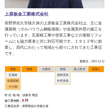
上原板金工業株式会社
長野県佐久市猿久保の上原板金工業株式会社は、主に金
属屋根（ガルバリウム鋼板屋根）や金属系外壁の施工を
行っています。瓦屋根工事や塗装工事などの屋根リフォ
ームにも協力業者と共に対応可能です。１９１２年に創
業し、四代にわたって地域から頼りにされてきた工事店
です。
更新日：2025.12.12
屋根
雨樋
太陽光
塗装
屋上防水
雨漏り
瓦屋根
屋根塗装
金属屋根
外壁塗装
その他
対応地域
：須坂市 周辺
0
件
施工事例数：
工事店住所：長野県佐久市猿久保