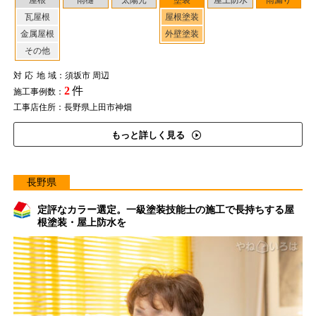
屋根
雨樋
太陽光
塗装
屋上防水
雨漏り
瓦屋根
屋根塗装
金属屋根
外壁塗装
その他
対応地域
：須坂市 周辺
2
件
施工事例数：
工事店住所：長野県上田市神畑
もっと詳しく見る
長野県
定評なカラー選定。一級塗装技能士の施工で長持ちする屋
根塗装・屋上防水を