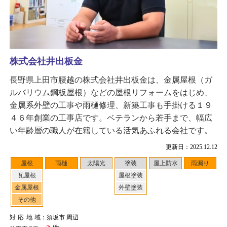
株式会社井出板金
長野県上田市腰越の株式会社井出板金は、金属屋根（ガ
ルバリウム鋼板屋根）などの屋根リフォームをはじめ、
金属系外壁の工事や雨樋修理、新築工事も手掛ける１９
４６年創業の工事店です。ベテランから若手まで、幅広
い年齢層の職人が在籍している活気あふれる会社です。
更新日：2025.12.12
屋根
雨樋
太陽光
塗装
屋上防水
雨漏り
瓦屋根
屋根塗装
金属屋根
外壁塗装
その他
対応地域
：須坂市 周辺