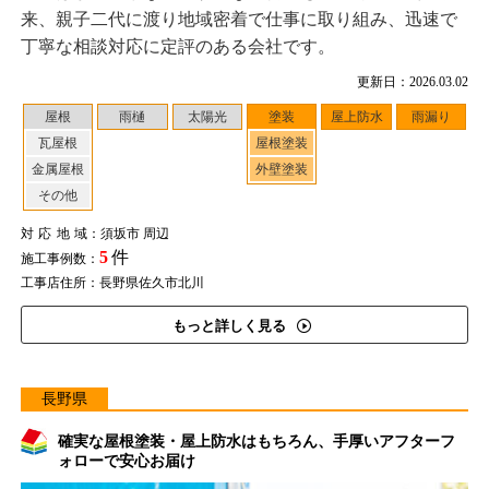
来、親子二代に渡り地域密着で仕事に取り組み、迅速で
丁寧な相談対応に定評のある会社です。
更新日：2026.03.02
屋根
雨樋
太陽光
塗装
屋上防水
雨漏り
瓦屋根
屋根塗装
金属屋根
外壁塗装
その他
対応地域
：須坂市 周辺
5
件
施工事例数：
工事店住所：長野県佐久市北川
もっと詳しく見る
長野県
確実な屋根塗装・屋上防水はもちろん、手厚いアフターフ
ォローで安心お届け