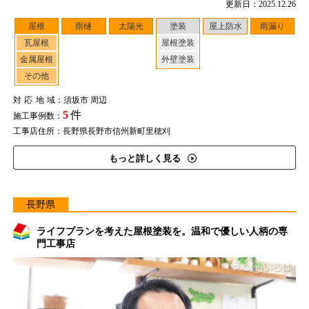
更新日：2025.12.26
屋根
雨樋
太陽光
塗装
屋上防水
雨漏り
瓦屋根
屋根塗装
金属屋根
外壁塗装
その他
対応地域
：須坂市 周辺
5
件
施工事例数：
工事店住所：長野県長野市信州新町里穂刈
もっと詳しく見る
長野県
ライフプランを考えた屋根塗装を。温和で優しい人柄の専
門工事店