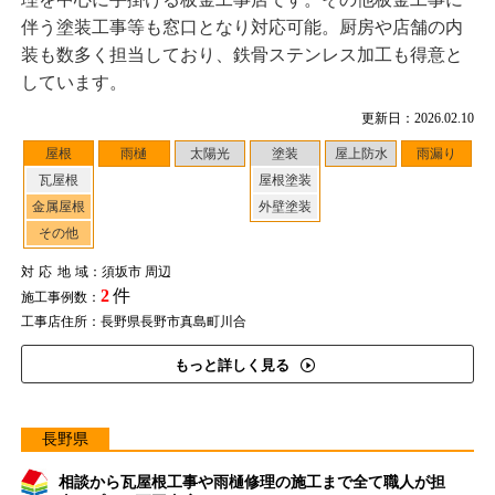
伴う塗装工事等も窓口となり対応可能。厨房や店舗の内
装も数多く担当しており、鉄骨ステンレス加工も得意と
しています。
更新日：2026.02.10
屋根
雨樋
太陽光
塗装
屋上防水
雨漏り
瓦屋根
屋根塗装
金属屋根
外壁塗装
その他
対応地域
：須坂市 周辺
2
件
施工事例数：
工事店住所：長野県長野市真島町川合
もっと詳しく見る
長野県
相談から瓦屋根工事や雨樋修理の施工まで全て職人が担