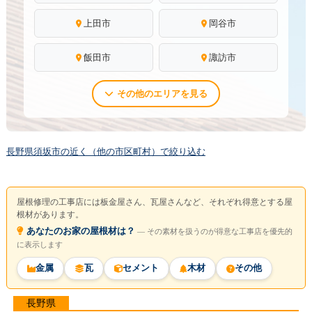
上田市
岡谷市
飯田市
諏訪市
その他のエリアを見る
長野県須坂市の近く（他の市区町村）で絞り込む
屋根修理の工事店には板金屋さん、瓦屋さんなど、それぞれ得意とする屋
根材があります。
あなたのお家の屋根材は？
― その素材を扱うのが得意な工事店を優先的
に表示します
金属
瓦
セメント
木材
その他
長野県