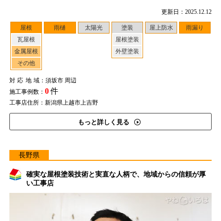
更新日：2025.12.12
屋根
雨樋
太陽光
塗装
屋上防水
雨漏り
瓦屋根
屋根塗装
金属屋根
外壁塗装
その他
対応地域
：須坂市 周辺
0
件
施工事例数：
工事店住所：新潟県上越市上吉野
もっと詳しく見る
長野県
確実な屋根塗装技術と実直な人柄で、地域からの信頼が厚
い工事店