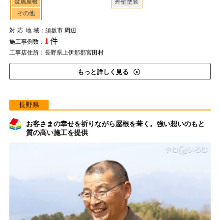
金属屋根
外壁塗装
その他
対応地域
：須坂市 周辺
1
件
施工事例数：
工事店住所：長野県上伊那郡宮田村
もっと詳しく見る
長野県
お客さまの幸せを祈りながら屋根を葺く。強い想いのもと
質の高い施工を提供