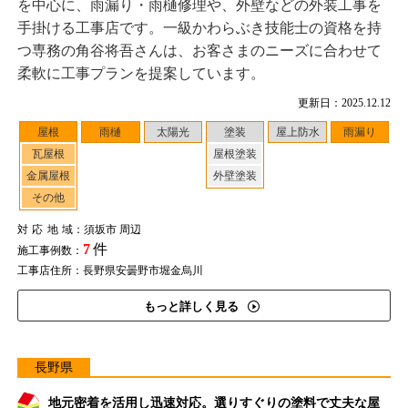
を中心に、雨漏り・雨樋修理や、外壁などの外装工事を
手掛ける工事店です。一級かわらぶき技能士の資格を持
つ専務の角谷将吾さんは、お客さまのニーズに合わせて
柔軟に工事プランを提案しています。
更新日：2025.12.12
屋根
雨樋
太陽光
塗装
屋上防水
雨漏り
瓦屋根
屋根塗装
金属屋根
外壁塗装
その他
対応地域
：須坂市 周辺
7
件
施工事例数：
工事店住所：長野県安曇野市堀金烏川
もっと詳しく見る
長野県
地元密着を活用し迅速対応。選りすぐりの塗料で丈夫な屋