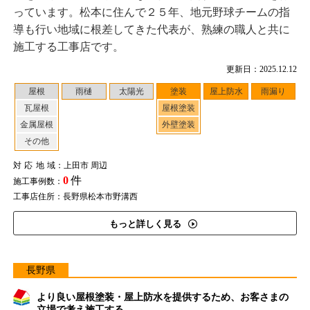
っています。松本に住んで２５年、地元野球チームの指
導も行い地域に根差してきた代表が、熟練の職人と共に
施工する工事店です。
更新日：2025.12.12
屋根
雨樋
太陽光
塗装
屋上防水
雨漏り
瓦屋根
屋根塗装
金属屋根
外壁塗装
その他
対応地域
：上田市 周辺
0
件
施工事例数：
工事店住所：長野県松本市野溝西
もっと詳しく見る
長野県
より良い屋根塗装・屋上防水を提供するため、お客さまの
立場で考え施工する