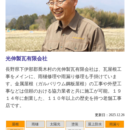
光伸製瓦有限会社
長野県下伊那郡喬木村の光伸製瓦有限会社は、瓦屋根工
事をメインに、雨樋修理や雨漏り修理も手掛けていま
す。金属屋根（ガルバリウム鋼板屋根）の工事や外壁工
事などは信頼のおける協力業者と共に施工が可能。１９
１４年に創業した、１１０年以上の歴史を持つ老舗工事
店です。
更新日：2025.12.26
屋根
雨樋
太陽光
塗装
屋上防水
雨漏り