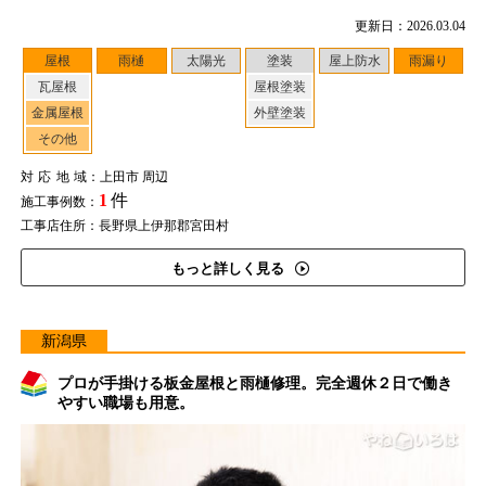
更新日：2026.03.04
屋根
雨樋
太陽光
塗装
屋上防水
雨漏り
瓦屋根
屋根塗装
金属屋根
外壁塗装
その他
対応地域
：上田市 周辺
1
件
施工事例数：
工事店住所：長野県上伊那郡宮田村
もっと詳しく見る
新潟県
プロが手掛ける板金屋根と雨樋修理。完全週休２日で働き
やすい職場も用意。