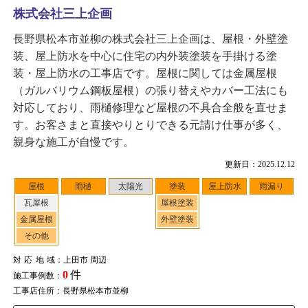
株式会社三上企画
長野県松本市並柳の株式会社三上企画は、屋根・外壁塗
装、屋上防水を中心に住宅の内外装塗装を手掛ける塗
装・屋上防水の工事店です。屋根に関しては金属屋根
（ガルバリウム鋼板屋根）の張り替えやカバー工法にも
対応しており、雨樋修理など屋根の不具合全般を直せま
す。お客さまと直接やりとりできる元請け仕事が多く、
親身な施工が自慢です。
更新日：2025.12.12
屋根
雨樋
太陽光
塗装
屋上防水
雨漏り
瓦屋根
屋根塗装
金属屋根
外壁塗装
その他
対応地域
：上田市 周辺
0
件
施工事例数：
工事店住所：長野県松本市並柳