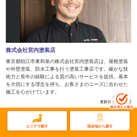
株式会社宮内塗装店
東京都狛江市東和泉の株式会社宮内塗装店は、屋根塗装
や外壁塗装、防水工事を行う塗装工事店です。確かな技
術力と長年の経験による質の高いサービスを提供。基本
を大切にする理念を持ち、お客さまのニーズに合わせた
施工を心がけています。
更新日：2025.12.12
屋根
雨樋
太陽光
塗装
屋上防水
雨漏り
瓦屋根
屋根塗装
現在地から探す
金属屋根
外壁塗装
エリアで探す
その他