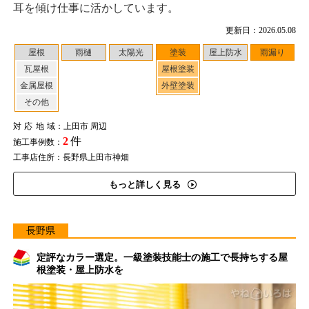
耳を傾け仕事に活かしています。
更新日：2026.05.08
屋根
雨樋
太陽光
塗装
屋上防水
雨漏り
瓦屋根
屋根塗装
金属屋根
外壁塗装
その他
対応地域
：上田市 周辺
2
件
施工事例数：
工事店住所：長野県上田市神畑
もっと詳しく見る
長野県
定評なカラー選定。一級塗装技能士の施工で長持ちする屋
根塗装・屋上防水を