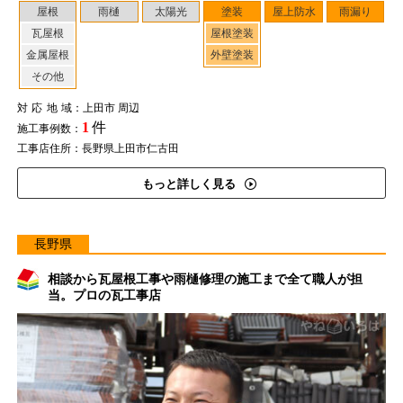
屋根
雨樋
太陽光
塗装
屋上防水
雨漏り
瓦屋根
屋根塗装
金属屋根
外壁塗装
その他
対応地域
：上田市 周辺
1
件
施工事例数：
工事店住所：長野県上田市仁古田
もっと詳しく見る
長野県
相談から瓦屋根工事や雨樋修理の施工まで全て職人が担
当。プロの瓦工事店