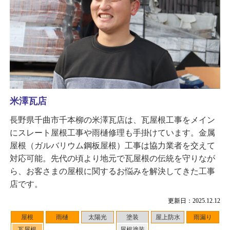
米澤瓦店
長野県千曲市千本柳の米澤瓦店は、瓦屋根工事をメイン
にスレート屋根工事や雨樋修理も手掛けています。金属
屋根（ガルバリウム鋼板屋根）工事は協力業者を交えて
対応可能。先代の頃より地元で瓦屋根の伝統を守りなが
ら、お客さまの屋根に関するお悩みを解決してきた工事
店です。
更新日：2025.12.12
屋根
雨樋
太陽光
塗装
屋上防水
雨漏り
瓦屋根
屋根塗装