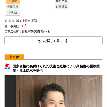
瓦屋根
屋根塗装
金属屋根
外壁塗装
その他
対応地域
：上田市 周辺
1
件
施工事例数：
工事店住所：長野県下伊那郡喬木村
もっと詳しく見る
東京都
国家資格に裏付けられた技術と経験により高精度の屋根塗
装・屋上防水を提供