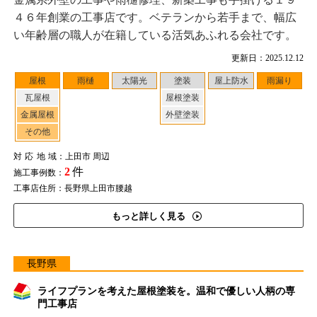
４６年創業の工事店です。ベテランから若手まで、幅広
い年齢層の職人が在籍している活気あふれる会社です。
更新日：2025.12.12
屋根
雨樋
太陽光
塗装
屋上防水
雨漏り
瓦屋根
屋根塗装
金属屋根
外壁塗装
その他
対応地域
：上田市 周辺
2
件
施工事例数：
工事店住所：長野県上田市腰越
もっと詳しく見る
長野県
ライフプランを考えた屋根塗装を。温和で優しい人柄の専
門工事店