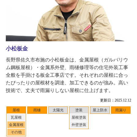
小松板金
長野県佐久市布施の小松板金は、金属屋根（ガルバリウ
ム鋼板屋根）・金属系外壁、雨樋修理等の住宅外装工事
全般を手掛ける板金工事店です。それぞれの屋根に合っ
たぴったりの屋根材を調達、加工できるのが強み。高い
技術で、丈夫で雨漏りしない屋根に仕上げます。
更新日：2025.12.12
屋根
雨樋
太陽光
塗装
屋上防水
雨漏り
瓦屋根
屋根塗装
金属屋根
外壁塗装
その他