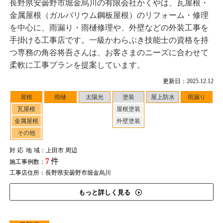
長野県安曇野市堀金烏川の有限会社かくやは、瓦屋根・
金属屋根（ガルバリウム鋼板屋根）のリフォーム・修理
を中心に、雨漏り・雨樋修理や、外壁などの外装工事を
手掛ける工事店です。一級かわらぶき技能士の資格を持
つ専務の角谷将吾さんは、お客さまのニーズに合わせて
柔軟に工事プランを提案しています。
更新日：2025.12.12
屋根
雨樋
太陽光
塗装
屋上防水
雨漏り
瓦屋根
屋根塗装
金属屋根
外壁塗装
その他
対応地域
：上田市 周辺
7
件
施工事例数：
工事店住所：長野県安曇野市堀金烏川
もっと詳しく見る