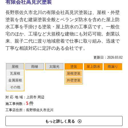
有限会社高見沢塗装
長野県佐久市北川の有限会社高見沢塗装は、屋根・外壁
塗装を含む建築塗装全般とベランダ防水を含めた屋上防
水工事を手掛ける塗装・屋上防水の工事店です。一般住
宅のほか、工場など大規模な建物にも対応可能。創業以
来、親子二代に渡り地域密着で仕事に取り組み、迅速で
丁寧な相談対応に定評のある会社です。
更新日：2026.03.02
屋根
雨樋
太陽光
塗装
屋上防水
雨漏り
瓦屋根
屋根塗装
金属屋根
外壁塗装
その他
対応地域
：上田市 周辺
5
件
施工事例数：
工事店住所：長野県佐久市北川
もっと詳しく見る