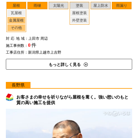
屋根
雨樋
太陽光
塗装
屋上防水
雨漏り
瓦屋根
屋根塗装
金属屋根
外壁塗装
その他
対応地域
：上田市 周辺
0
件
施工事例数：
工事店住所：新潟県上越市上吉野
もっと詳しく見る
長野県
お客さまの幸せを祈りながら屋根を葺く。強い想いのもと
質の高い施工を提供