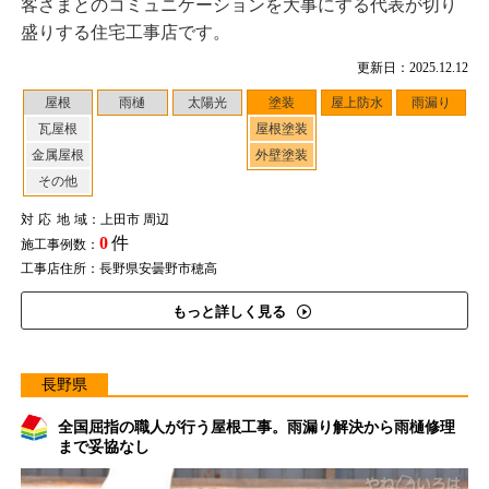
客さまとのコミュニケーションを大事にする代表が切り
盛りする住宅工事店です。
更新日：2025.12.12
屋根
雨樋
太陽光
塗装
屋上防水
雨漏り
瓦屋根
屋根塗装
金属屋根
外壁塗装
その他
対応地域
：上田市 周辺
0
件
施工事例数：
工事店住所：長野県安曇野市穂高
もっと詳しく見る
長野県
全国屈指の職人が行う屋根工事。雨漏り解決から雨樋修理
まで妥協なし