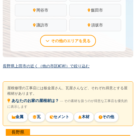
岡谷市
飯田市
諏訪市
須坂市
その他のエリアを見る
長野県上田市の近く（他の市区町村）で絞り込む
屋根修理の工事店には板金屋さん、瓦屋さんなど、それぞれ得意とする屋
根材があります。
あなたのお家の屋根材は？
― その素材を扱うのが得意な工事店を優先的
に表示します
金属
瓦
セメント
木材
その他
長野県