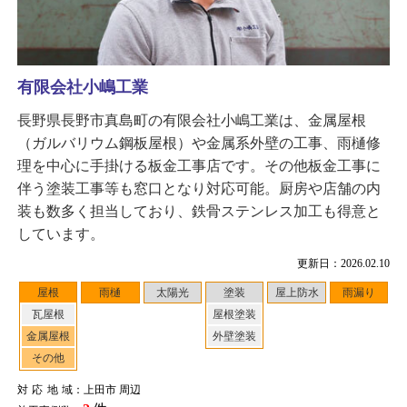
有限会社小嶋工業
長野県長野市真島町の有限会社小嶋工業は、金属屋根
（ガルバリウム鋼板屋根）や金属系外壁の工事、雨樋修
理を中心に手掛ける板金工事店です。その他板金工事に
伴う塗装工事等も窓口となり対応可能。厨房や店舗の内
装も数多く担当しており、鉄骨ステンレス加工も得意と
しています。
更新日：2026.02.10
屋根
雨樋
太陽光
塗装
屋上防水
雨漏り
瓦屋根
屋根塗装
金属屋根
外壁塗装
その他
対応地域
：上田市 周辺