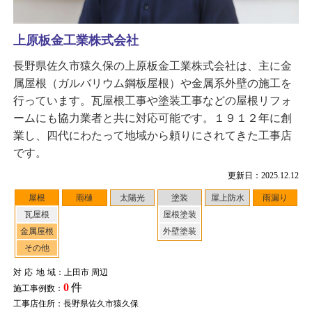
上原板金工業株式会社
長野県佐久市猿久保の上原板金工業株式会社は、主に金
属屋根（ガルバリウム鋼板屋根）や金属系外壁の施工を
行っています。瓦屋根工事や塗装工事などの屋根リフォ
ームにも協力業者と共に対応可能です。１９１２年に創
業し、四代にわたって地域から頼りにされてきた工事店
です。
更新日：2025.12.12
屋根
雨樋
太陽光
塗装
屋上防水
雨漏り
瓦屋根
屋根塗装
金属屋根
外壁塗装
その他
対応地域
：上田市 周辺
0
件
施工事例数：
工事店住所：長野県佐久市猿久保