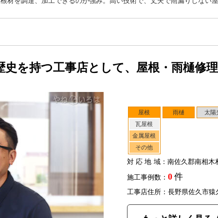
屋根材を調達、加工できるのが強み。高い技術で、丈夫で雨漏りしない
歴史を持つ工事店として、屋根・雨樋修
屋根
雨樋
太陽
瓦屋根
金属屋根
その他
対応地域
：南佐久郡南相木
0
件
施工事例数：
工事店住所：長野県佐久市猿