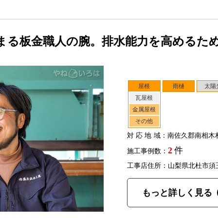
まる板金職人の腕。排水能力を高めるた
屋根
雨樋
太陽
瓦屋根
金属屋根
その他
対応地域
：南佐久郡南相木
2
件
施工事例数：
工事店住所：山梨県北杜市須
もっと詳しく見る