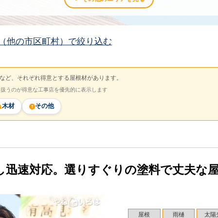
（他の市区町村）で絞り込む
など、それぞれ得意とする屋根材があります。
を扱うのが得意な工事店を優先的に表示します
木材
その他
し迅速対応。選りすぐりの塗料で丈夫な
屋根
雨樋
太陽