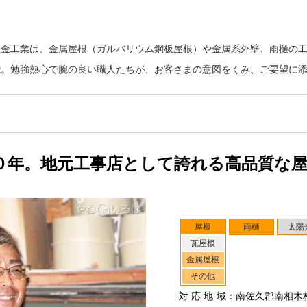
板金工業は、金属屋根（ガルバリウム鋼板屋根）や金属系外壁、雨樋の
能。勉強熱心で腕の良い職人たちが、お客さまの意図をくみ、ご要望に
０年。地元工事店として誇れる高品質な
屋根
雨樋
太陽
瓦屋根
金属屋根
その他
対応地域
：南佐久郡南相木