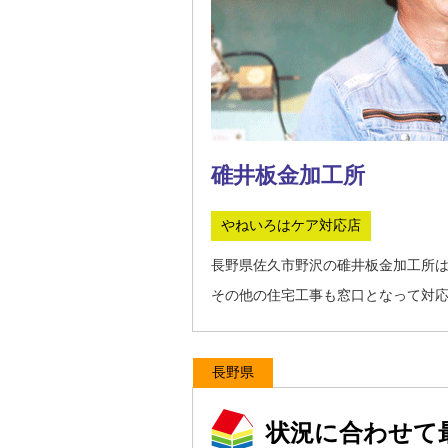
碓井板金加工所
やねいろはケア対応店
長野県佐久市野沢の碓井板金加工所
その他の住宅工事も窓口となって対
長野県
状況に合わせて