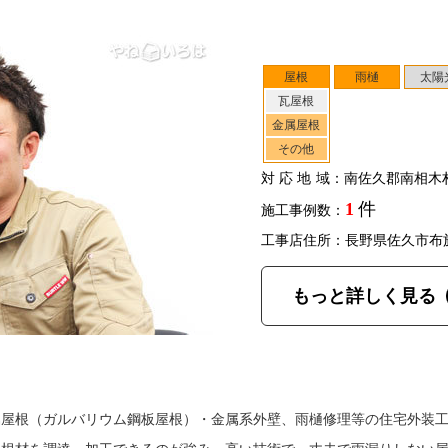
屋根
雨樋
太陽
瓦屋根
金属屋根
その他
対応地域
：南佐久郡南相木
1
件
施工事例数：
工事店住所：長野県佐久市布
もっと詳しく見る
属屋根（ガルバリウム鋼板屋根）・金属系外壁、雨樋修理等の住宅外装