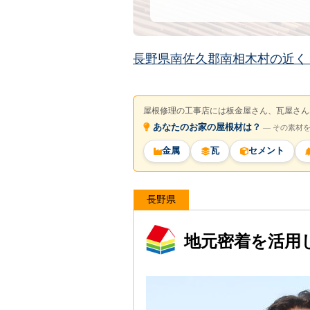
長野県南佐久郡南相木村の近く
屋根修理の工事店には板金屋さん、瓦屋さん
あなたのお家の屋根材は？
― その素材
金属
瓦
セメント
長野県
地元密着を活用