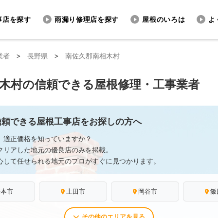
事店を探す
雨漏り修理店を探す
屋根のいろは
よ
業者
>
長野県
>
南佐久郡南相木村
木村の信頼できる屋根修理・工事業者
信頼できる屋根工事店をお探しの方へ
、適正価格を知っていますか？
クリアした地元の優良店のみを掲載。
心して任せられる地元のプロがすぐに見つかります。
松本市
上田市
岡谷市
飯
その他のエリアを見る