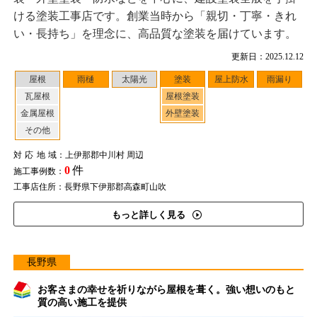
ける塗装工事店です。創業当時から「親切・丁寧・きれ
い・長持ち」を理念に、高品質な塗装を届けています。
更新日：2025.12.12
屋根
雨樋
太陽光
塗装
屋上防水
雨漏り
瓦屋根
屋根塗装
金属屋根
外壁塗装
その他
対応地域
：上伊那郡中川村 周辺
0
件
施工事例数：
工事店住所：長野県下伊那郡高森町山吹
もっと詳しく見る
長野県
お客さまの幸せを祈りながら屋根を葺く。強い想いのもと
質の高い施工を提供