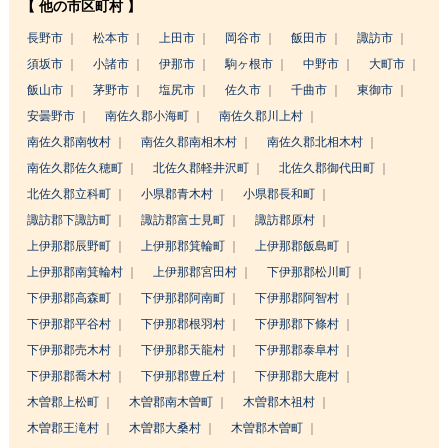
【 他の市区町村 】
長野市
松本市
上田市
岡谷市
飯田市
諏訪市
須坂市
小諸市
伊那市
駒ヶ根市
中野市
大町市
飯山市
茅野市
塩尻市
佐久市
千曲市
東御市
安曇野市
南佐久郡小海町
南佐久郡川上村
南佐久郡南牧村
南佐久郡南相木村
南佐久郡北相木村
南佐久郡佐久穂町
北佐久郡軽井沢町
北佐久郡御代田町
北佐久郡立科町
小県郡青木村
小県郡長和町
諏訪郡下諏訪町
諏訪郡富士見町
諏訪郡原村
上伊那郡辰野町
上伊那郡箕輪町
上伊那郡飯島町
上伊那郡南箕輪村
上伊那郡宮田村
下伊那郡松川町
下伊那郡高森町
下伊那郡阿南町
下伊那郡阿智村
下伊那郡平谷村
下伊那郡根羽村
下伊那郡下條村
下伊那郡売木村
下伊那郡天龍村
下伊那郡泰阜村
下伊那郡喬木村
下伊那郡豊丘村
下伊那郡大鹿村
木曽郡上松町
木曽郡南木曽町
木曽郡木祖村
木曽郡王滝村
木曽郡大桑村
木曽郡木曽町