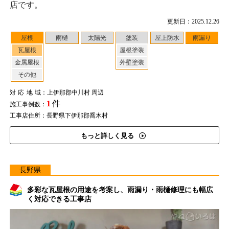
店です。
更新日：2025.12.26
屋根
雨樋
太陽光
塗装
屋上防水
雨漏り
瓦屋根
屋根塗装
金属屋根
外壁塗装
その他
対応地域
：上伊那郡中川村 周辺
1
件
施工事例数：
工事店住所：長野県下伊那郡喬木村
もっと詳しく見る
長野県
多彩な瓦屋根の用途を考案し、雨漏り・雨樋修理にも幅広
く対応できる工事店