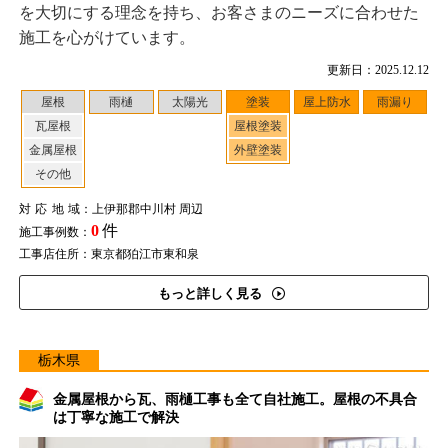
を大切にする理念を持ち、お客さまのニーズに合わせた
施工を心がけています。
更新日：2025.12.12
屋根
雨樋
太陽光
塗装
屋上防水
雨漏り
瓦屋根
屋根塗装
金属屋根
外壁塗装
その他
対応地域
：上伊那郡中川村 周辺
0
件
施工事例数：
工事店住所：東京都狛江市東和泉
もっと詳しく見る
栃木県
金属屋根から瓦、雨樋工事も全て自社施工。屋根の不具合
は丁寧な施工で解決