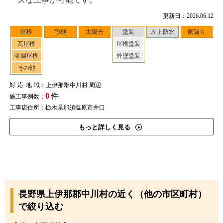
更新日：2026.06.12
屋根
雨樋
太陽光
塗装
屋上防水
雨漏り
瓦屋根
屋根塗装
金属屋根
外壁塗装
その他
対応地域
：上伊那郡中川村 周辺
0
件
施工事例数：
工事店住所：栃木県那須塩原市井口
もっと詳しく見る
長野県上伊那郡中川村の近く（他の市区町村）
で絞り込む