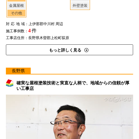
金属屋根
外壁塗装
その他
対応地域
：上伊那郡中川村 周辺
4
件
施工事例数：
工事店住所：長野県木曽郡上松町荻原
もっと詳しく見る
長野県
確実な屋根塗装技術と実直な人柄で、地域からの信頼が厚
い工事店