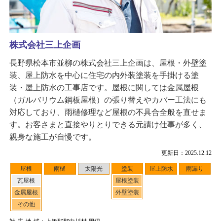
株式会社三上企画
長野県松本市並柳の株式会社三上企画は、屋根・外壁塗
装、屋上防水を中心に住宅の内外装塗装を手掛ける塗
装・屋上防水の工事店です。屋根に関しては金属屋根
（ガルバリウム鋼板屋根）の張り替えやカバー工法にも
対応しており、雨樋修理など屋根の不具合全般を直せま
す。お客さまと直接やりとりできる元請け仕事が多く、
親身な施工が自慢です。
更新日：2025.12.12
屋根
雨樋
太陽光
塗装
屋上防水
雨漏り
瓦屋根
屋根塗装
金属屋根
外壁塗装
その他