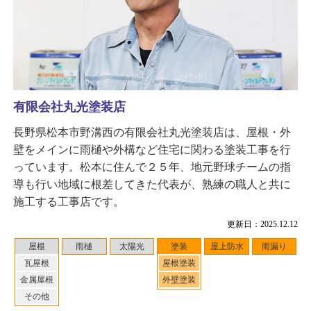
有限会社丸光塗装店
長野県松本市野溝西の有限会社丸光塗装店は、屋根・外
壁をメインに雨樋や外構など住宅に関わる塗装工事を行
っています。松本に住んで２５年、地元野球チームの指
導も行い地域に根差してきた代表が、熟練の職人と共に
施工する工事店です。
更新日：2025.12.12
屋根
雨樋
太陽光
塗装
屋上防水
雨漏り
瓦屋根
屋根塗装
金属屋根
外壁塗装
その他