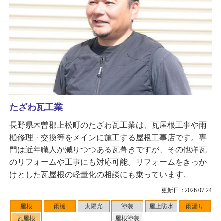
たざわ瓦工業
長野県木曽郡上松町のたざわ瓦工業は、瓦屋根工事や雨
樋修理・交換等をメインに施工する屋根工事店です。専
門は近年職人が減りつつある瓦葺きですが、その他洋瓦
のリフォームや工事にも対応可能。リフォームをきっか
けとした瓦屋根の軽量化の相談にも乗っています。
更新日：2026.07.24
屋根
雨樋
太陽光
塗装
屋上防水
雨漏り
瓦屋根
屋根塗装