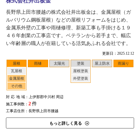
株式会社井出板金
長野県上田市腰越の株式会社井出板金は、金属屋根（ガ
ルバリウム鋼板屋根）などの屋根リフォームをはじめ、
金属系外壁の工事や雨樋修理、新築工事も手掛ける１９
４６年創業の工事店です。ベテランから若手まで、幅広
い年齢層の職人が在籍している活気あふれる会社です。
更新日：2025.12.12
屋根
雨樋
太陽光
塗装
屋上防水
雨漏り
瓦屋根
屋根塗装
金属屋根
外壁塗装
その他
対応地域
：上伊那郡中川村 周辺
2
件
施工事例数：
工事店住所：長野県上田市腰越
もっと詳しく見る