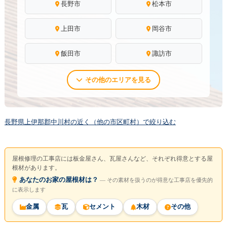
長野市
松本市
上田市
岡谷市
飯田市
諏訪市
その他のエリアを見る
長野県上伊那郡中川村の近く（他の市区町村）で絞り込む
屋根修理の工事店には板金屋さん、瓦屋さんなど、それぞれ得意とする屋
根材があります。
あなたのお家の屋根材は？
― その素材を扱うのが得意な工事店を優先的
に表示します
金属
瓦
セメント
木材
その他