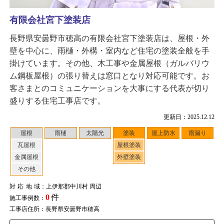
有限会社宮下塗装店
長野県安曇野市穂高の有限会社宮下塗装店は、屋根・外
壁を中心に、雨樋・外構・室内など住宅の塗装全般を手
掛けています。その他、木工事や金属屋根（ガルバリウ
ム鋼板屋根）の張り替えは窓口となり対応可能です。お
客さまとのコミュニケーションを大事にする代表が切り
盛りする住宅工事店です。
更新日：2025.12.12
屋根
雨樋
太陽光
塗装
屋上防水
雨漏り
瓦屋根
屋根塗装
金属屋根
外壁塗装
その他
対応地域
：上伊那郡中川村 周辺
0
件
施工事例数：
工事店住所：長野県安曇野市穂高