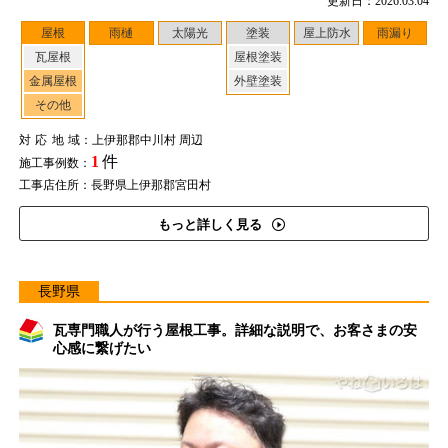
更新日：2026.03.04
屋根
雨樋
太陽光
塗装
屋上防水
雨漏り
瓦屋根
屋根塗装
金属屋根
外壁塗装
その他
対応地域
：上伊那郡中川村 周辺
1
件
施工事例数：
工事店住所：長野県上伊那郡宮田村
もっと詳しく見る
長野県
瓦専門職人が行う屋根工事。詳細な説明で、お客さまの安
心感に繋げたい