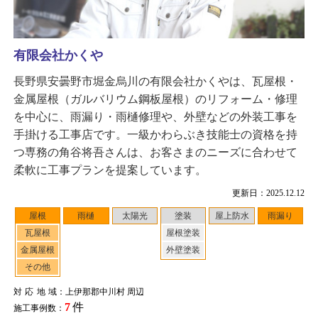
有限会社かくや
長野県安曇野市堀金烏川の有限会社かくやは、瓦屋根・
金属屋根（ガルバリウム鋼板屋根）のリフォーム・修理
を中心に、雨漏り・雨樋修理や、外壁などの外装工事を
手掛ける工事店です。一級かわらぶき技能士の資格を持
つ専務の角谷将吾さんは、お客さまのニーズに合わせて
柔軟に工事プランを提案しています。
更新日：2025.12.12
屋根
雨樋
太陽光
塗装
屋上防水
雨漏り
瓦屋根
屋根塗装
金属屋根
外壁塗装
その他
対応地域
：上伊那郡中川村 周辺
7
件
施工事例数：