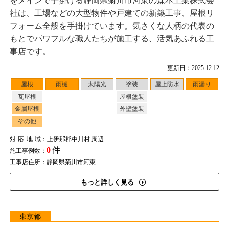
をメインで手掛ける静岡県菊川市河東の森本工業株式会
社は、工場などの大型物件や戸建ての新築工事、屋根リ
フォーム全般を手掛けています。気さくな人柄の代表の
もとでパワフルな職人たちが施工する、活気あふれる工
事店です。
更新日：2025.12.12
屋根
雨樋
太陽光
塗装
屋上防水
雨漏り
瓦屋根
屋根塗装
金属屋根
外壁塗装
その他
対応地域
：上伊那郡中川村 周辺
0
件
施工事例数：
工事店住所：静岡県菊川市河東
もっと詳しく見る
東京都