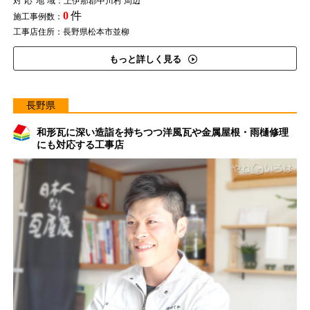
対応地域
：上伊那郡中川村 周辺
0
件
施工事例数：
工事店住所：長野県松本市並柳
もっと詳しく見る
長野県
和形瓦に深い造詣を持ちつつ洋風瓦や金属屋根・雨樋修理
にも対応する工事店