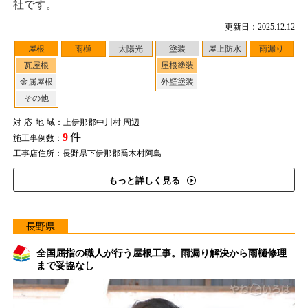
社です。
更新日：2025.12.12
屋根
雨樋
太陽光
塗装
屋上防水
雨漏り
瓦屋根
屋根塗装
金属屋根
外壁塗装
その他
対応地域
：上伊那郡中川村 周辺
9
件
施工事例数：
工事店住所：長野県下伊那郡喬木村阿島
もっと詳しく見る
長野県
全国屈指の職人が行う屋根工事。雨漏り解決から雨樋修理
まで妥協なし